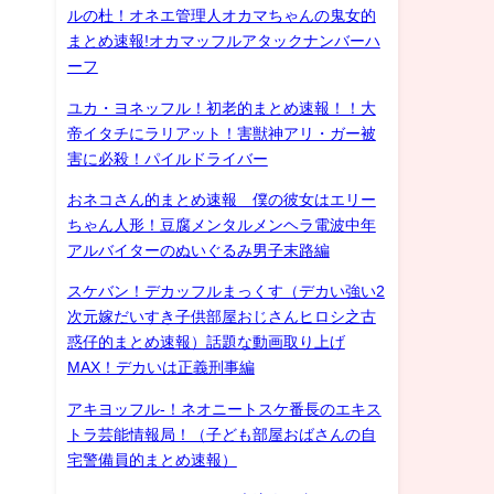
ルの杜！オネエ管理人オカマちゃんの鬼女的
まとめ速報!オカマッフルアタックナンバーハ
ーフ
ユカ・ヨネッフル！初老的まとめ速報！！大
帝イタチにラリアット！害獣神アリ・ガー被
害に必殺！パイルドライバー
おネコさん的まとめ速報 僕の彼女はエリー
ちゃん人形！豆腐メンタルメンヘラ電波中年
アルバイターのぬいぐるみ男子末路編
スケバン！デカッフルまっくす（デカい強い2
次元嫁だいすき子供部屋おじさんヒロシ之古
惑仔的まとめ速報）話題な動画取り上げ
MAX！デカいは正義刑事編
アキヨッフル-！ネオニートスケ番長のエキス
トラ芸能情報局！（子ども部屋おばさんの自
宅警備員的まとめ速報）