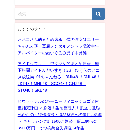
おすすめサイト
おネコさん的まとめ速報 僕の彼女はエリー
ちゃん人形！豆腐メンタルメンヘラ電波中年
アルバイターのぬいぐるみ男子末路編
アイドッフル！ ワタクシ的まとめ速報 地
下格闘アイドルだいすき！23 ひうらのアニ
メ放送局101ちゃんねる BNK48 ！SNH48！
JKT48！MNL48！SGO48！GNZ48！
STU48！SKE48
ヒウラッフルのハーニーフィニッシュゴミ屋
敷補完計画 ＜必殺！生前整理人！孤立し孤独
死からの～特殊清掃・遺品整理への道F完結編
＞ キャッシング計1500万返済：厨二病借金
3500万円！うつ病統合失調症14年生