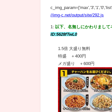
c_img_param=['max','3','1','0','list',
//img-c.net/output/site/292.js
1:
以下、名無しにかわりまして
ID:5628fTwL0
1.5倍 大盛り無料
特盛 ＋400円
メガ盛り ＋600円