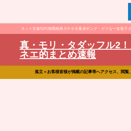
ネット乞食50代無職独身ガチホモ童貞ギング・ゲイなー女装子
真・モリ・タダッフル2！
ネエ的まとめ速報
孤立＜お客様皆様が掲載の記事等へアクセス、閲覧