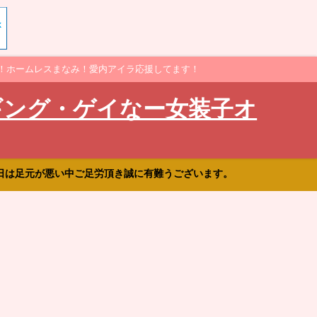
！ホームレスまなみ！愛内アイラ応援してます！
ギング・ゲイなー女装子オ
日は足元が悪い中ご足労頂き誠に有難うございます。