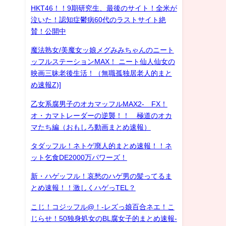
HKT46！！9期研究生、最後のサイト！全米が
泣いた！認知症鬱病60代のラストサイト絶
賛！公開中
魔法熟女/美魔女ッ娘メグみみちゃんのニート
ッフルステーションMAX！ ニート仙人仙女の
映画三昧老後生活！（無職孤独居老人的まと
め速報Z)]
乙女系腐男子のオカマッフルMAX2- FX！
オ・カマトレーダーの逆襲！！ 極道のオカ
マたち編（おもしろ動画まとめ速報）
タダッフル！ネトゲ廃人的まとめ速報！！ネ
ット乞食DE2000万パワーズ！
新・ハゲッフル！哀愁のハゲ男の髪ってるま
とめ速報！！激しくハゲっTEL？
こじ！コジッフル@！-レズっ娘百合ネエ！こ
じらせ！50独身処女のBL腐女子的まとめ速報-