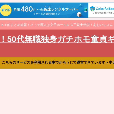
オネエ的まとめ速報！ネトゲ廃人は女子ホームレス三銃士伝説！あおいちゃん
！50代無職独身ガチホモ童貞
、こちらのサービスを利用される事でかろうじて運営できています＞本