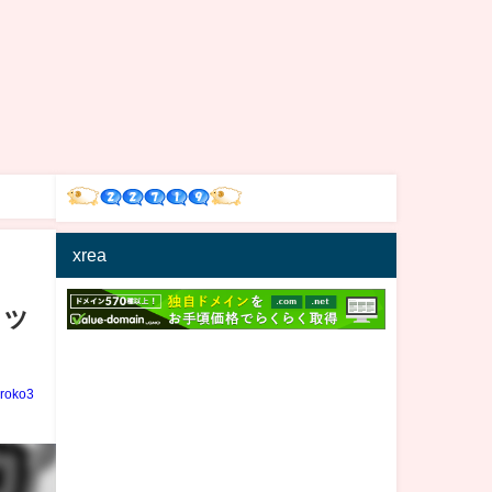
xrea
ヒッ
iroko3