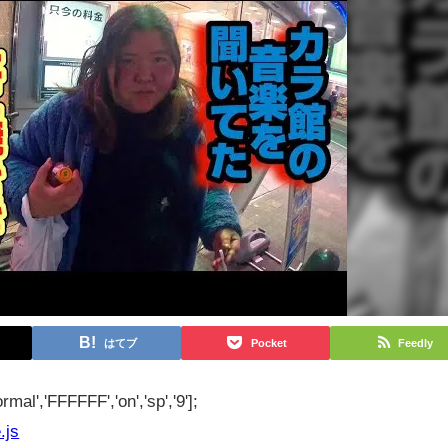
はてブ
Pocket
Feedly
rmal','FFFFFF','on','sp','9'];
.js