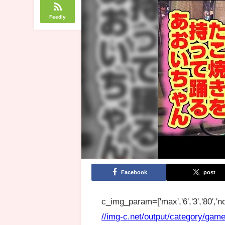
Feedly
Facebook
post
c_img_param=['max','6','3','80','no
//img-c.net/output/category/game