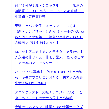
何だ！何が？真・シロッフル！！ 永遠の
無職童貞- ぼっちなニート的まとめ速報！一
生童貞上等夜露死苦！
男装スケバン女子！スケッフルまっくす！
（新・ナンノひゃくしきっ!！ビー玉のおいぬ
さん的まとめ速報） 話題な事件からおもし
ろ動画まで取り上げまっくす
ロボットアニメ！メカと美少女キャラだいす
き永遠の非リア充・非モテ星人 ！あらゆるマ
ニアの為のマニアックサイト
ハルッフル-専業主夫的YOUTUBERまとめ速
報！キモデブロリコンおたく！初老人の介護
生活！激動の1750日
アニゲタレスト（元祖！アニメッフル） ひ
きこもりニートのオナベ的まとめ速報
火浦のシネマッフル映画NEWS情報ポータブ