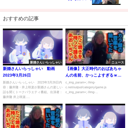
おすすめの記事
新婚さんいらっしゃい
ニュース
新婚さんいらっしゃい 動画
【画像】大正時代のおばあちゃ
2023年3月26日
んの名前、かっこよすぎるｗｗ
ｗｗｗ
新婚さんいらっしゃい 2023年3月26日内
c_img_param=; //img-
容：藤井隆・井上咲楽が新婚さんの楽しい
c.net/output/category/game.js
話を聞くトークバラエティ番組。出演者：
c_img_param=; //img-...
藤井隆 井上咲楽.....