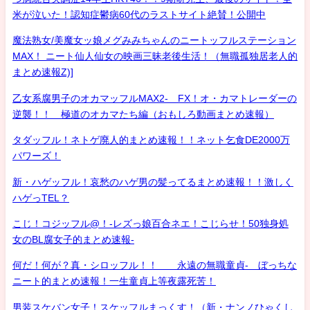
米が泣いた！認知症鬱病60代のラストサイト絶賛！公開中
魔法熟女/美魔女ッ娘メグみみちゃんのニートッフルステーション
MAX！ ニート仙人仙女の映画三昧老後生活！（無職孤独居老人的
まとめ速報Z)]
乙女系腐男子のオカマッフルMAX2- FX！オ・カマトレーダーの
逆襲！！ 極道のオカマたち編（おもしろ動画まとめ速報）
タダッフル！ネトゲ廃人的まとめ速報！！ネット乞食DE2000万
パワーズ！
新・ハゲッフル！哀愁のハゲ男の髪ってるまとめ速報！！激しく
ハゲっTEL？
こじ！コジッフル@！-レズっ娘百合ネエ！こじらせ！50独身処
女のBL腐女子的まとめ速報-
何だ！何が？真・シロッフル！！ 永遠の無職童貞- ぼっちな
ニート的まとめ速報！一生童貞上等夜露死苦！
男装スケバン女子！スケッフルまっくす！（新・ナンノひゃくし