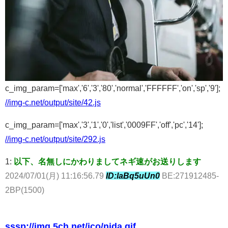
c_img_param=['max','6','3','80','normal','FFFFFF','on','sp','9'];
//img-c.net/output/site/42.js
c_img_param=['max','3','1','0','list','0009FF','off','pc','14'];
//img-c.net/output/site/292.js
1:
以下、名無しにかわりましてネギ速がお送りします
2024/07/01(月) 11:16:56.79
ID:laBq5uUn0
BE:271912485-
2BP(1500)
sssp://img.5ch.net/ico/nida.gif