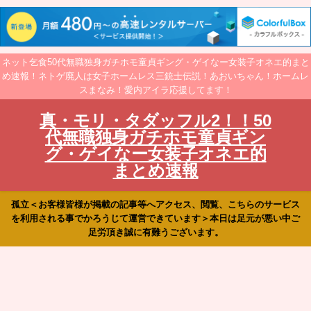
ネット乞食50代無職独身ガチホモ童貞ギング・ゲイなー女装子オネエ的まと
め速報！ネトゲ廃人は女子ホームレス三銃士伝説！あおいちゃん！ホームレ
スまなみ！愛内アイラ応援してます！
真・モリ・タダッフル2！！50
代無職独身ガチホモ童貞ギン
グ・ゲイなー女装子オネエ的
まとめ速報
孤立＜お客様皆様が掲載の記事等へアクセス、閲覧、こちらのサービス
を利用される事でかろうじて運営できています＞本日は足元が悪い中ご
足労頂き誠に有難うございます。