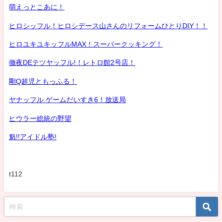
萌えっとこあに！
ヒロシッフル！ヒロシデース山さんのリフォームひとりDIY！！
ヒロユキユキッフルMAX！スーパークッキング！
徹夜DEテツヤッフル!！レトロ館2号店！
剛Q超児ともっふる！
ヤナッフル ゲームだいすき6！放送局
ヒウラー総統の野望
魁!!アイドル塾!
t112