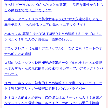
きっ!！ビー玉のおいぬさん的まとめ速報） 話題な事件からおも
しろ動画まで取り上げまっくす
ロボットアニメ！メカと美少女キャラだいすき永遠の非リア充・
非モテ星人 ！あらゆるマニアの為のマニアックサイト
ハルッフル-専業主夫的YOUTUBERまとめ速報！キモデブロリコ
ンおたく！初老人の介護生活！激動の1750日
アニゲタレスト（元祖！アニメッフル） ひきこもりニートのオ
ナベ的まとめ速報
火浦のシネマッフル映画NEWS情報ポータブルの杜！オネエ管理
人オカマちゃんの鬼女的まとめ速報!オカマッフルアタックナンバ
ーハーフ
ユカ・ヨネッフル！初老的まとめ速報！！大帝イタチにラリアッ
ト！害獣神アリ・ガー被害に必殺！パイルドライバー
おネコさん的まとめ速報 僕の彼女はエリーちゃん人形！豆腐メ
ンタルメンヘラ電波中年アルバイターのぬいぐるみ男子末路編