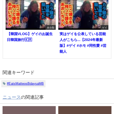
未分類
ゲイ
【韓国VLOG】ゲイのお誕生
実はゲイを公表している芸能
日韓国旅行🇰🇷
人がこちら...【2024年最新
版】#ゲイ #ホモ #同性愛 #芸
能人
関連キーワード
#EatsMatteosBdaysaMB
ニュース
の関連記事