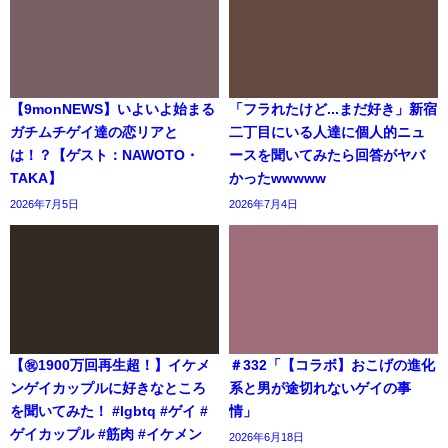
【9monNEWS】いよいよ始まる
「フラれたけど...まだ好き」新宿
ガチムチゲイ達の恋リアと
二丁目にいる人達に個人的ニュ
は！？【ゲスト：NAWOTO・
ースを聞いてみたら回答がヤバ
TAKA】
かったwwwww
2026年7月5日
2026年7月4日
【㊗️1900万回再生超！】イケメ
＃332「【コラボ】おこげの進化
ンゲイカップルに好きなところ
系と男が途切れないゲイの事
を聞いてみた！ #lgbtq #ゲイ #
情」
ゲイカップル #筋肉 #イケメン
2026年6月18日