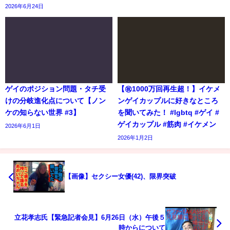
2026年6月24日
ゲイのポジション問題・タチ受
【㊗️1000万回再生超！】イケメ
けの分岐進化点について【ノン
ンゲイカップルに好きなところ
ケの知らない世界 #3】
を聞いてみた！ #lgbtq #ゲイ #
ゲイカップル #筋肉 #イケメン
2026年6月1日
2026年1月2日
【画像】セクシー女優(42)、限界突破
立花孝志氏【緊急記者会見】6月26日（水）午後５
時からについて