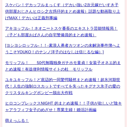
スケバン！デカッフルまっくす（デカい強い2次元嫁だいすき子
供部屋おじさんヒロシ之古惑仔的まとめ速報）話題な動画取り上
げMAX！デカいは正義刑事編
アキヨッフル-！ネオニートスケ番長のエキストラ芸能情報局！
（子ども部屋おばさんの自宅警備員的まとめ速報）
[ヨシヨシロッフル-！！-素浪人勇者カツオンの未解決事件簿へよ
うこそYOUKO！のナンノ洋子のはなしは信じるな編）]
モリッフル！ 50代無職独身ガチホモ童貞！女装子オネエ的ま
とめ速報！有益便利情報サイトの杜 モリッフル
ユキユキッフル！ど底辺的一同驚愕騒然まとめ速報！超氷河期世
代！人生の強制ロスカットですべてを失ったキグナス氷子の愛の
クリスタルキングボンビー脱出大作戦
ヒロコンプレックスNIGHT 的まとめ速報！！子供が欲しいど陰キ
ャアラフィフ女子のめざせ！専業主婦！婚活計画編
萌えっふる！