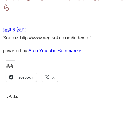
ら
続きを読む
Source: http://www.negisoku.com/index.rdf
powered by
Auto Youtube Summarize
共有:
Facebook
X
いいね: