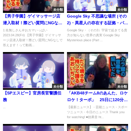
未分類
未分類
【男子学園】ゲイマッサージ店
Google Sky 不思議な場所 (その
潜入取材！際どい質問にNGなし
2)・異星人の存在する証拠・パイ
で答えます！
プライン型構造物は太陽系内に
1:名無しさん＠おカマいっぱい
Google Sky・（その3）宇宙で起きてる貴
2023.04.28(Fri) 【男子学園】ゲイマッサ
方が知らない世界の真実 Google Sky
地球から約8億8000万Ｋに建設さ
ージ店潜入取材！際どい質問にNGなしで
Mysterious place (Part ...
れている真実！
答えます！って動画...
未分類
未分類
【SPエスピー】官房長官警護任
「AKB48チーム8のあんた、ロケ
務
ロケ！ターボ」 25日に120分
SP放送！ 豪華3本立て
...
【最新ニュース】 - 芸能ニュース - スポー
ツニュース - 今日のニュース Thank you
for watching! ■効果音 ht...