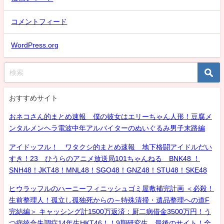
コメントフィード
WordPress.org
おすすめサイト
おネコさん的まとめ速報 僕の彼女はエリーちゃん人形！豆腐メ
ンタルメンヘラ電波中年アルバイターのぬいぐるみ男子末路編
アイドッフル！ ワタクシ的まとめ速報 地下格闘アイドルだい
すき！23 ひうらのアニメ放送局101ちゃんねる BNK48 ！
SNH48！JKT48！MNL48！SGO48！GNZ48！STU48！SKE48
ヒウラッフルのハーニーフィニッシュゴミ屋敷補完計画 ＜必殺！
生前整理人！孤立し孤独死からの～特殊清掃・遺品整理への道F
完結編＞ キャッシング計1500万返済：厨二病借金3500万円！う
つ病統合失調症14年生HKT46！！9期研究生、最後のサイト！全