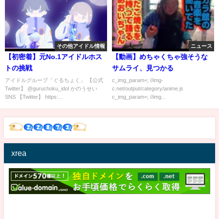
その他アイドル情報
ニュース
【初密着】元No.1アイドルホス
【動画】めちゃくちゃ強そうな
トの挑戦
サムライ、見つかる
アイドルグループ「ぐるちょく」 【公式
c_img_param=; //img-
Twitter】 @guruchoku_idol かのうせい
c.net/output/category/anime.js
SNS 【Twitter】 https:...
c_img_param=; //img...
xrea