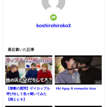
koshirohiroko3
最近書いた記事
ゲイ
ゲイ
【禁断の質問】ゲイカップル
#bl #gay A romantic kiss
呼び出して色々聞いてみた
【雨とヒキ】