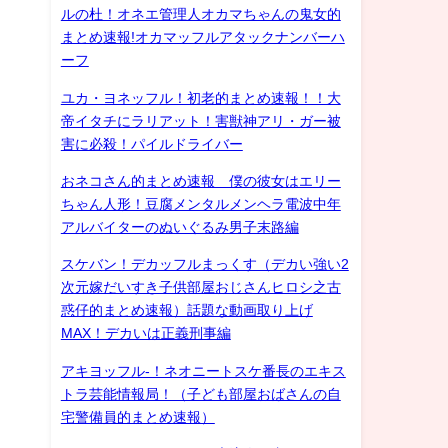
ルの杜！オネエ管理人オカマちゃんの鬼女的
まとめ速報!オカマッフルアタックナンバーハ
ーフ
ユカ・ヨネッフル！初老的まとめ速報！！大
帝イタチにラリアット！害獣神アリ・ガー被
害に必殺！パイルドライバー
おネコさん的まとめ速報 僕の彼女はエリー
ちゃん人形！豆腐メンタルメンヘラ電波中年
アルバイターのぬいぐるみ男子末路編
スケバン！デカッフルまっくす（デカい強い2
次元嫁だいすき子供部屋おじさんヒロシ之古
惑仔的まとめ速報）話題な動画取り上げ
MAX！デカいは正義刑事編
アキヨッフル-！ネオニートスケ番長のエキス
トラ芸能情報局！（子ども部屋おばさんの自
宅警備員的まとめ速報）