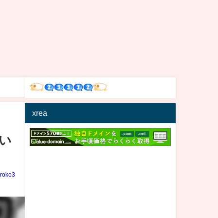
xrea
い
iroko3