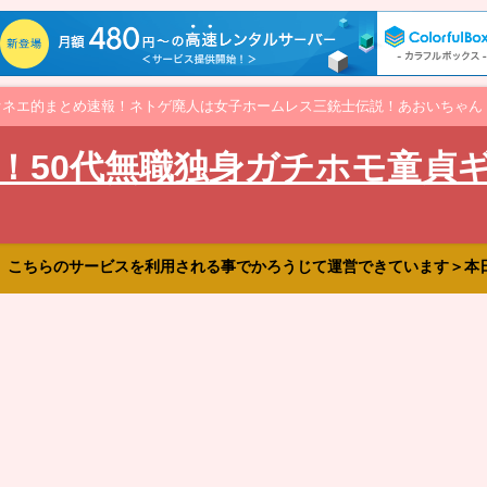
オネエ的まとめ速報！ネトゲ廃人は女子ホームレス三銃士伝説！あおいちゃん
！50代無職独身ガチホモ童貞
、こちらのサービスを利用される事でかろうじて運営できています＞本