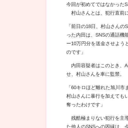
今回が初めてではなかったS
村山さんとは、犯行直前に
「前日の18日、村山さんの
った内田は、SNSの通話機
ー10万円分を送金させよう
のです」
内田容疑者はこのとき、A
せ、村山さんを車に監禁。
「60キロほど離れた旭川市
村山さんに暴行を加えても
奪ったわけです」
残酷極まりない犯行を主導
た他人のSNSへの因縁は、