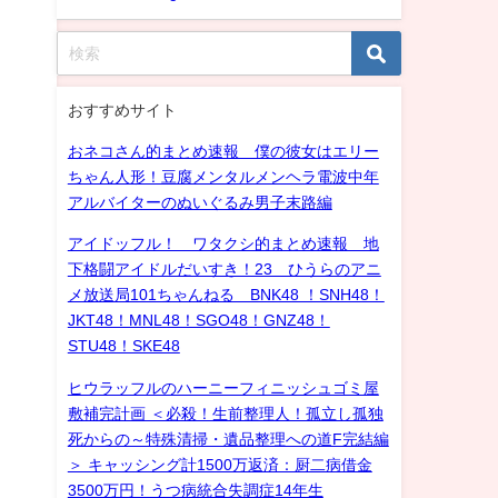
おすすめサイト
おネコさん的まとめ速報 僕の彼女はエリー
ちゃん人形！豆腐メンタルメンヘラ電波中年
アルバイターのぬいぐるみ男子末路編
アイドッフル！ ワタクシ的まとめ速報 地
下格闘アイドルだいすき！23 ひうらのアニ
メ放送局101ちゃんねる BNK48 ！SNH48！
JKT48！MNL48！SGO48！GNZ48！
STU48！SKE48
ヒウラッフルのハーニーフィニッシュゴミ屋
敷補完計画 ＜必殺！生前整理人！孤立し孤独
死からの～特殊清掃・遺品整理への道F完結編
＞ キャッシング計1500万返済：厨二病借金
3500万円！うつ病統合失調症14年生