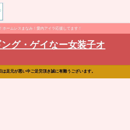
！ホームレスまなみ！愛内アイラ応援してます！
ギング・ゲイなー女装子オ
日は足元が悪い中ご足労頂き誠に有難うございます。