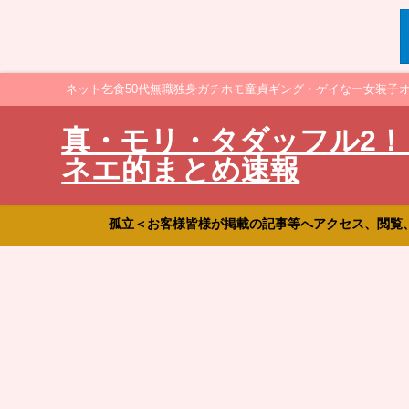
ネット乞食50代無職独身ガチホモ童貞ギング・ゲイなー女装子
真・モリ・タダッフル2！
ネエ的まとめ速報
孤立＜お客様皆様が掲載の記事等へアクセス、閲覧