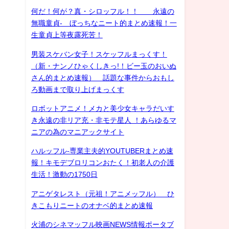
何だ！何が？真・シロッフル！！ 永遠の
無職童貞- ぼっちなニート的まとめ速報！一
生童貞上等夜露死苦！
男装スケバン女子！スケッフルまっくす！
（新・ナンノひゃくしきっ!！ビー玉のおいぬ
さん的まとめ速報） 話題な事件からおもし
ろ動画まで取り上げまっくす
ロボットアニメ！メカと美少女キャラだいす
き永遠の非リア充・非モテ星人 ！あらゆるマ
ニアの為のマニアックサイト
ハルッフル-専業主夫的YOUTUBERまとめ速
報！キモデブロリコンおたく！初老人の介護
生活！激動の1750日
アニゲタレスト（元祖！アニメッフル） ひ
きこもりニートのオナベ的まとめ速報
火浦のシネマッフル映画NEWS情報ポータブ