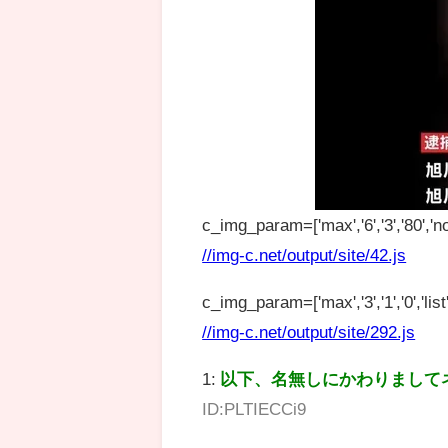
c_img_param=['max','6','3','80','no
//img-c.net/output/site/42.js
c_img_param=['max','3','1','0','list',
//img-c.net/output/site/292.js
1:
以下、名無しにかわりまして
ID:PLTIECCi9