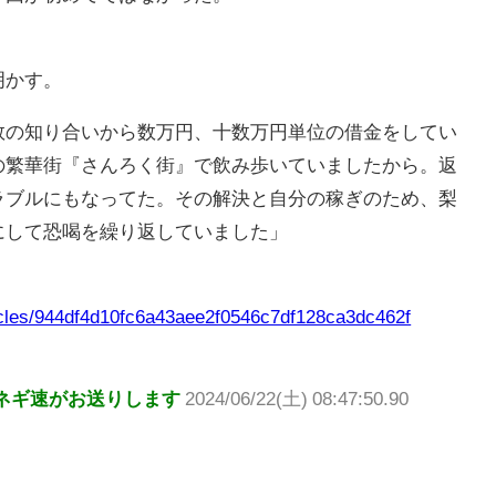
明かす。
数の知り合いから数万円、十数万円単位の借金をしてい
の繁華街『さんろく街』で飲み歩いていましたから。返
ラブルにもなってた。その解決と自分の稼ぎのため、梨
にして恐喝を繰り返していました」
ticles/944df4d10fc6a43aee2f0546c7df128ca3dc462f
ネギ速がお送りします
2024/06/22(土) 08:47:50.90