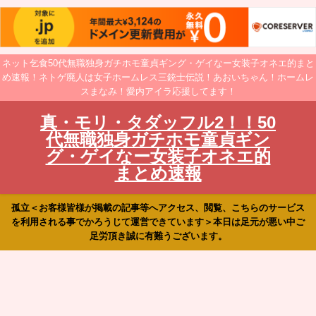
ネット乞食50代無職独身ガチホモ童貞ギング・ゲイなー女装子オネエ的まと
め速報！ネトゲ廃人は女子ホームレス三銃士伝説！あおいちゃん！ホームレ
スまなみ！愛内アイラ応援してます！
真・モリ・タダッフル2！！50
代無職独身ガチホモ童貞ギン
グ・ゲイなー女装子オネエ的
まとめ速報
孤立＜お客様皆様が掲載の記事等へアクセス、閲覧、こちらのサービス
を利用される事でかろうじて運営できています＞本日は足元が悪い中ご
足労頂き誠に有難うございます。