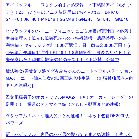
アイドッフル！ ワタクシ的まとめ速報 地下格闘アイドルだい
すき！23 ひうらのアニメ放送局101ちゃんねる BNK48 ！
SNH48！JKT48！MNL48！SGO48！GNZ48！STU48！SKE48
ヒウラッフルのハーニーフィニッシュゴミ屋敷補完計画 ＜必殺！
生前整理人！孤立し孤独死からの～特殊清掃・遺品整理への道F
完結編＞ キャッシング計1500万返済：厨二病借金3500万円！う
つ病統合失調症14年生HKT46！！9期研究生、最後のサイト！全
米が泣いた！認知症鬱病60代のラストサイト絶賛！公開中
魔法熟女/美魔女ッ娘メグみみちゃんのニートッフルステーション
MAX！ ニート仙人仙女の映画三昧老後生活！（無職孤独居老人的
まとめ速報Z)]
乙女系腐男子のオカマッフルMAX2- FX！オ・カマトレーダーの
逆襲！！ 極道のオカマたち編（おもしろ動画まとめ速報）
タダッフル！ネトゲ廃人的まとめ速報！！ネット乞食DE2000万
パワーズ！
新・ハゲッフル！哀愁のハゲ男の髪ってるまとめ速報！！激しく