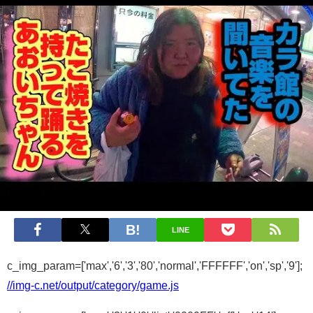
LINE
c_img_param=['max','6','3','80','normal','FFFFFF','on','sp','9'];
//img-c.net/output/category/game.js