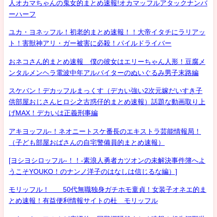
人オカマちゃんの鬼女的まとめ速報!オカマッフルアタックナンバ
ーハーフ
ユカ・ヨネッフル！初老的まとめ速報！！大帝イタチにラリアッ
ト！害獣神アリ・ガー被害に必殺！パイルドライバー
おネコさん的まとめ速報 僕の彼女はエリーちゃん人形！豆腐メ
ンタルメンヘラ電波中年アルバイターのぬいぐるみ男子末路編
スケバン！デカッフルまっくす（デカい強い2次元嫁だいすき子
供部屋おじさんヒロシ之古惑仔的まとめ速報）話題な動画取り上
げMAX！デカいは正義刑事編
アキヨッフル-！ネオニートスケ番長のエキストラ芸能情報局！
（子ども部屋おばさんの自宅警備員的まとめ速報）
[ヨシヨシロッフル-！！-素浪人勇者カツオンの未解決事件簿へよ
うこそYOUKO！のナンノ洋子のはなしは信じるな編）]
モリッフル！ 50代無職独身ガチホモ童貞！女装子オネエ的ま
とめ速報！有益便利情報サイトの杜 モリッフル