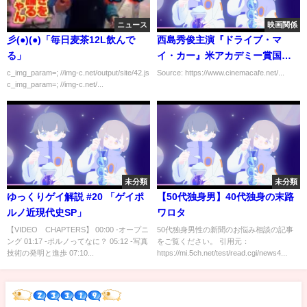
ニュース
映画関係
彡(●)(●)「毎日麦茶12L飲んで
西島秀俊主演『ドライブ・マ
る」
イ・カー』米アカデミー賞国際
長編映画賞部門の日本代表に！
c_img_param=; //img-c.net/output/site/42.js
Source: https://www.cinemacafe.net/...
c_img_param=; //img-c.net/...
未分類
未分類
ゆっくりゲイ解説 #20 「ゲイポ
【50代独身男】40代独身の末路
ルノ近現代史SP」
ワロタ
【VIDEO CHAPTERS】 00:00 -オープニ
50代独身男性の新聞のお悩み相談の記事
ング 01:17 -ポルノってなに？ 05:12 -写真
をご覧ください。 引用元：
技術の発明と進歩 07:10...
https://mi.5ch.net/test/read.cgi/news4...