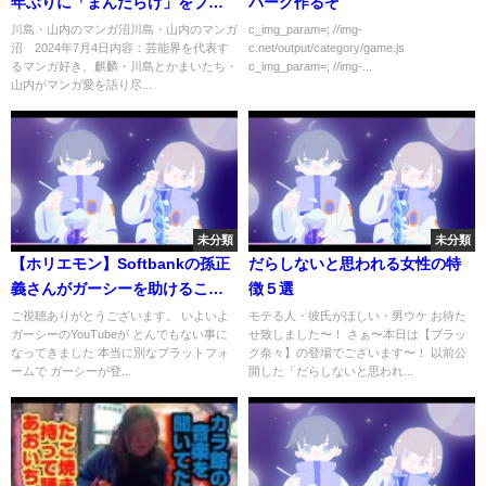
年ぶりに「まんだらけ」をブラ
バーグ作るぞ
歩きロケ 7月4日
川島・山内のマンガ沼川島・山内のマンガ
c_img_param=; //img-
沼 2024年7月4日内容：芸能界を代表す
c.net/output/category/game.js
るマンガ好き、麒麟・川島とかまいたち・
c_img_param=; //img-...
山内がマンガ愛を語り尽...
未分類
未分類
【ホリエモン】Softbankの孫正
だらしないと思われる女性の特
義さんがガーシーを助けること
徴５選
について。孫さんの真の目的を
ご視聴ありがとうございます。 いよいよ
モテる人・彼氏がほしい・男ウケ お待た
ガーシーのYouTubeが とんでもない事に
せ致しました〜！ さぁ〜本日は【ブラッ
考察したいと思います。【ガー
なってきました 本当に別なプラットフォ
ク奈々】の登場でございます〜！ 以前公
シー/ひろゆき/東谷義和/ガーシ
ームで ガーシーが登...
開した「だらしないと思われ...
ー/立花孝志/NHK/】