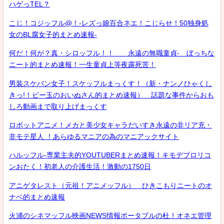
ハゲっTEL？
こじ！コジッフル@！-レズっ娘百合ネエ！こじらせ！50独身処
女のBL腐女子的まとめ速報-
何だ！何が？真・シロッフル！！ 永遠の無職童貞- ぼっちな
ニート的まとめ速報！一生童貞上等夜露死苦！
男装スケバン女子！スケッフルまっくす！（新・ナンノひゃくし
きっ!！ビー玉のおいぬさん的まとめ速報） 話題な事件からおも
しろ動画まで取り上げまっくす
ロボットアニメ！メカと美少女キャラだいすき永遠の非リア充・
非モテ星人 ！あらゆるマニアの為のマニアックサイト
ハルッフル-専業主夫的YOUTUBERまとめ速報！キモデブロリコ
ンおたく！初老人の介護生活！激動の1750日
アニゲタレスト（元祖！アニメッフル） ひきこもりニートのオ
ナベ的まとめ速報
火浦のシネマッフル映画NEWS情報ポータブルの杜！オネエ管理