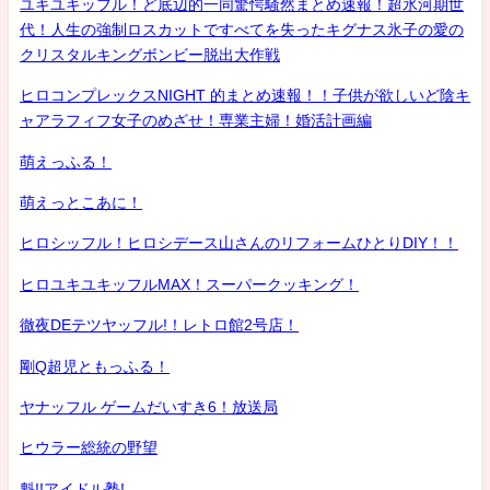
ユキユキッフル！ど底辺的一同驚愕騒然まとめ速報！超氷河期世
代！人生の強制ロスカットですべてを失ったキグナス氷子の愛の
クリスタルキングボンビー脱出大作戦
ヒロコンプレックスNIGHT 的まとめ速報！！子供が欲しいど陰キ
ャアラフィフ女子のめざせ！専業主婦！婚活計画編
萌えっふる！
萌えっとこあに！
ヒロシッフル！ヒロシデース山さんのリフォームひとりDIY！！
ヒロユキユキッフルMAX！スーパークッキング！
徹夜DEテツヤッフル!！レトロ館2号店！
剛Q超児ともっふる！
ヤナッフル ゲームだいすき6！放送局
ヒウラー総統の野望
魁!!アイドル塾!