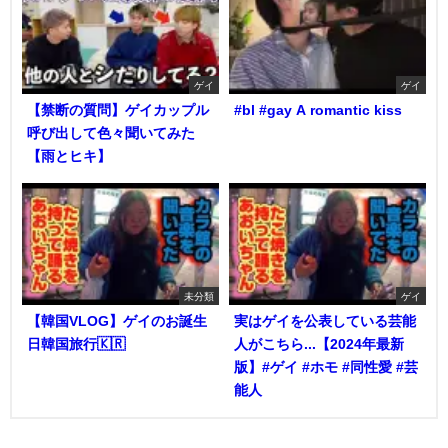
ゲイ
ゲイ
【禁断の質問】ゲイカップル
#bl #gay A romantic kiss
呼び出して色々聞いてみた
【雨とヒキ】
未分類
ゲイ
【韓国VLOG】ゲイのお誕生
実はゲイを公表している芸能
日韓国旅行🇰🇷
人がこちら...【2024年最新
版】#ゲイ #ホモ #同性愛 #芸
能人