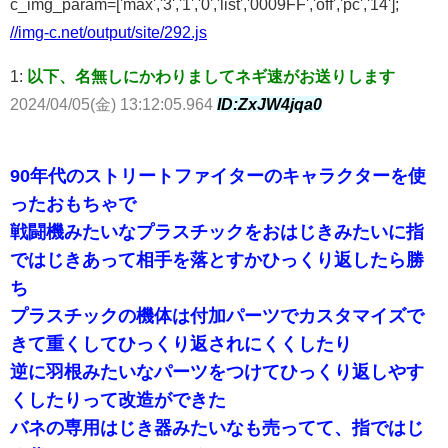
c_img_param=['max','3','1','0','list','0009FF','off','pc','14'];
//img-c.net/output/site/292.js
1:
以下、名無しにかわりましてネギ速がお送りします
2024/04/05(金) 13:12:05.964
ID:ZxJW4jqa0
90年代のストリートファイターのキャラクターを使
ったおもちゃで
戦闘機みたいなプラスチックをおはじきみたいに指
ではじきあって相手を落とすかひっくり返したら勝
ち
プラスチックの機体は付加パーツでカスタマイズで
きて重くしてひっくり返されにくくしたり
逆に羽根みたいなパーツをつけてひっくり返しやす
くしたりって改造ができた
バネの専用はじき器みたいなも売ってて、指ではじ