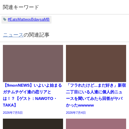
関連キーワード
#EatsMatteosBdaysaMB
ニュース
の関連記事
【9monNEWS】いよいよ始まる
「フラれたけど...まだ好き」新宿
ガチムチゲイ達の恋リアと
二丁目にいる人達に個人的ニュ
は！？【ゲスト：NAWOTO・
ースを聞いてみたら回答がヤバ
TAKA】
かったwwwww
2026年7月5日
2026年7月4日