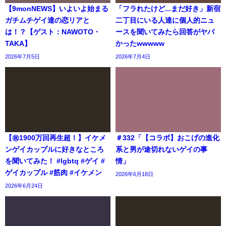
【9monNEWS】いよいよ始まる
「フラれたけど...まだ好き」新宿
ガチムチゲイ達の恋リアと
二丁目にいる人達に個人的ニュ
は！？【ゲスト：NAWOTO・
ースを聞いてみたら回答がヤバ
TAKA】
かったwwwww
2026年7月5日
2026年7月4日
【㊗️1900万回再生超！】イケメ
＃332「【コラボ】おこげの進化
ンゲイカップルに好きなところ
系と男が途切れないゲイの事
を聞いてみた！ #lgbtq #ゲイ #
情」
ゲイカップル #筋肉 #イケメン
2026年6月18日
2026年6月24日