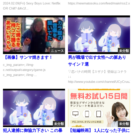
2024.02.09(Fri) Sexy Boys Love: Netflix
https://newmatosoku.com/feed/main/rss2.xml.
#blfan #lgbt #lgbtq
(笑)」→
OR Chill? &#x1f...
ニュース
未分類
【画像】サンマ焼きます！
男が職場で出す女性への脈あり
サイン７選
c_img_param=; //img-
c.net/output/category/game.js
▽恋バナの時間【スザク】登録はコチラ
c_img_param=; //img-...
↓↓
http://www.youtube.com/channel/UCyCruuJ5
未分類
未分類
犯人逮捕に御協力下さい この暴
【短編映画】 1人になった子供に