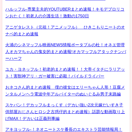
ハルッフル-専業主夫的YOUTUBERまとめ速報！キモデブロリコ
ンおたく！初老人の介護生活！激動の1750日
アニゲタレスト（元祖！アニメッフル） ひきこもりニートのオ
ナベ的まとめ速報
火浦のシネマッフル映画NEWS情報ポータブルの杜！オネエ管理
人オカマちゃんの鬼女的まとめ速報!オカマッフルアタックナンバ
ーハーフ
ユカ・ヨネッフル！初老的まとめ速報！！大帝イタチにラリアッ
ト！害獣神アリ・ガー被害に必殺！パイルドライバー
おネコさん的まとめ速報 僕の彼女はエリーちゃん人形！豆腐メ
ンタルメンヘラ電波中年アルバイターのぬいぐるみ男子末路編
スケバン！デカッフルまっくす（デカい強い2次元嫁だいすき子
供部屋おじさんヒロシ之古惑仔的まとめ速報）話題な動画取り上
げMAX！デカいは正義刑事編
アキヨッフル-！ネオニートスケ番長のエキストラ芸能情報局！