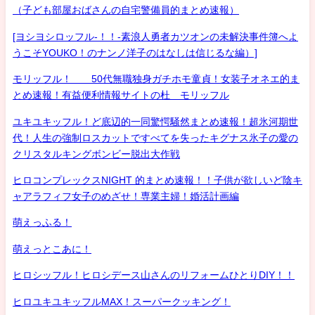
（子ども部屋おばさんの自宅警備員的まとめ速報）
[ヨシヨシロッフル-！！-素浪人勇者カツオンの未解決事件簿へよ
うこそYOUKO！のナンノ洋子のはなしは信じるな編）]
モリッフル！ 50代無職独身ガチホモ童貞！女装子オネエ的ま
とめ速報！有益便利情報サイトの杜 モリッフル
ユキユキッフル！ど底辺的一同驚愕騒然まとめ速報！超氷河期世
代！人生の強制ロスカットですべてを失ったキグナス氷子の愛の
クリスタルキングボンビー脱出大作戦
ヒロコンプレックスNIGHT 的まとめ速報！！子供が欲しいど陰キ
ャアラフィフ女子のめざせ！専業主婦！婚活計画編
萌えっふる！
萌えっとこあに！
ヒロシッフル！ヒロシデース山さんのリフォームひとりDIY！！
ヒロユキユキッフルMAX！スーパークッキング！