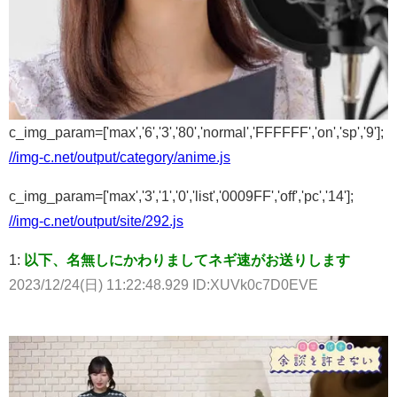
c_img_param=['max','6','3','80','normal','FFFFFF','on','sp','9'];
//img-c.net/output/category/anime.js
c_img_param=['max','3','1','0','list','0009FF','off','pc','14'];
//img-c.net/output/site/292.js
1:
以下、名無しにかわりましてネギ速がお送りします
2023/12/24(日) 11:22:48.929 ID:XUVk0c7D0EVE