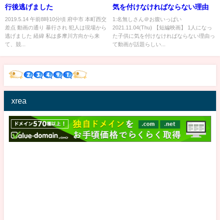
行後逃げました
気を付けなければならない理由
2019.5.14 午前8時10分頃 府中市 本町西交
1:名無しさん＠お腹いっぱい
差点 動画の通り 暴行され 犯人は現場から
2021.11.04(Thu) 【短編映画】 1人になっ
逃げました 経緯 私は多摩川方向から来
た子供に気を付けなければならない理由っ
て、競...
て動画が話題らしい...
xrea