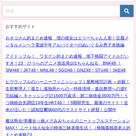
おすすめサイト
おネコさん的まとめ速報 僕の彼女はエリーちゃん人形！豆腐メ
ンタルメンヘラ電波中年アルバイターのぬいぐるみ男子末路編
アイドッフル！ ワタクシ的まとめ速報 地下格闘アイドルだい
すき！23 ひうらのアニメ放送局101ちゃんねる BNK48 ！
SNH48！JKT48！MNL48！SGO48！GNZ48！STU48！SKE48
ヒウラッフルのハーニーフィニッシュゴミ屋敷補完計画 ＜必殺！
生前整理人！孤立し孤独死からの～特殊清掃・遺品整理への道F
完結編＞ キャッシング計1500万返済：厨二病借金3500万円！う
つ病統合失調症14年生HKT46！！9期研究生、最後のサイト！全
米が泣いた！認知症鬱病60代のラストサイト絶賛！公開中
魔法熟女/美魔女ッ娘メグみみちゃんのニートッフルステーション
MAX！ ニート仙人仙女の映画三昧老後生活！（無職孤独居老人的
まとめ速報Z)]