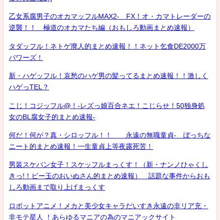
乙女系腐男子のオカマッフルMAX2- FX！オ・カマトレーダーの
逆襲！！ 極道のオカマたち編（おもしろ動画まとめ速報）
タダッフル！ネトゲ廃人的まとめ速報！！ネット乞食DE2000万
パワーズ！
新・ハゲッフル！哀愁のハゲ男の髪ってるまとめ速報！！激しく
ハゲっTEL？
こじ！コジッフル@！-レズっ娘百合ネエ！こじらせ！50独身処
女のBL腐女子的まとめ速報-
何だ！何が？真・シロッフル！！ 永遠の無職童貞- ぼっちな
ニート的まとめ速報！一生童貞上等夜露死苦！
男装スケバン女子！スケッフルまっくす！（新・ナンノひゃくし
きっ!！ビー玉のおいぬさん的まとめ速報） 話題な事件からおも
しろ動画まで取り上げまっくす
ロボットアニメ！メカと美少女キャラだいすき永遠の非リア充・
非モテ星人 ！あらゆるマニアの為のマニアックサイト