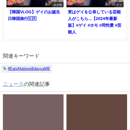
未分類
ゲイ
【韓国VLOG】ゲイのお誕生
実はゲイを公表している芸能
日韓国旅行🇰🇷
人がこちら...【2024年最新
版】#ゲイ #ホモ #同性愛 #芸
能人
関連キーワード
#EatsMatteosBdaysaMB
ニュース
の関連記事