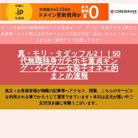
ネット乞食50代無職独身ガチホモ童貞ギング・ゲイなー女装子オネエ的まと
め速報！ネトゲ廃人は女子ホームレス三銃士伝説！あおいちゃん！ホームレ
スまなみ！愛内アイラ応援してます！
真・モリ・タダッフル2！！50
代無職独身ガチホモ童貞ギン
グ・ゲイなー女装子オネエ的
まとめ速報
孤立＜お客様皆様が掲載の記事等へアクセス、閲覧、こちらのサービス
を利用される事でかろうじて運営できています＞本日は足元が悪い中ご
足労頂き誠に有難うございます。