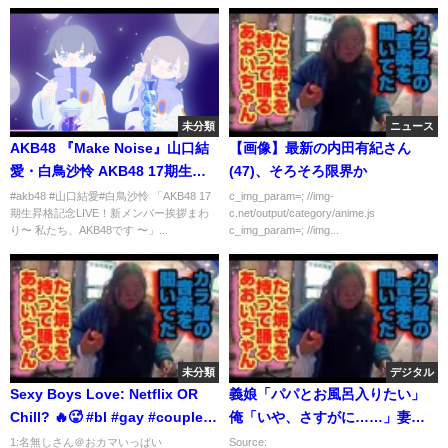
未分類
ニュース
AKB48 『Make Noise』山口結
【画像】最新の内田有紀さん
愛・白鳥沙怜 AKB48 17期生昇
(47)、そろそろ限界か
格記念LIVE！福岡
#akb48 #山口結愛#白鳥沙怜 「AKB48 17
c_img_param=; //img-
期生昇格記念LIVE！新メンバー挨拶まわ
c.net/output/category/anime.js
り〜 私たち、AKB48です 〜」...
c_img_param=; //img...
未分類
デジタル
Sexy Boys Love: Netflix OR
義娘「パパとお風呂入りたい」
Chill? 🔥🥵 #bl #gay #couple #
俺「いや、さすがに……」妻
同性カップル #ゲイカップル
「いいじゃん、3人で入ろうよ
1:名無しさん＠おカマいっぱい
Source: