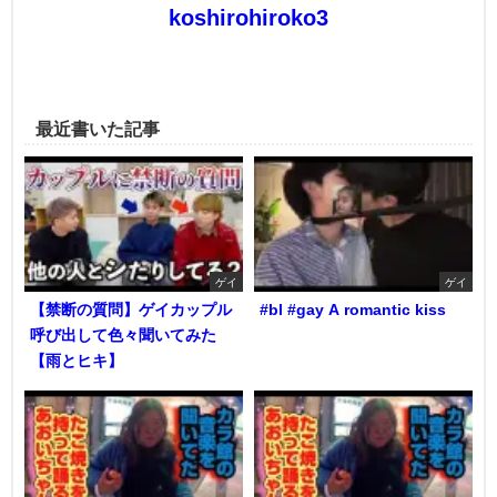
koshirohiroko3
最近書いた記事
ゲイ
ゲイ
【禁断の質問】ゲイカップル
#bl #gay A romantic kiss
呼び出して色々聞いてみた
【雨とヒキ】