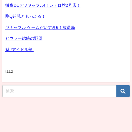
徹夜DEテツヤッフル!！レトロ館2号店！
剛Q超児ともっふる！
ヤナッフル ゲームだいすき6！放送局
ヒウラー総統の野望
魁!!アイドル塾!
t112