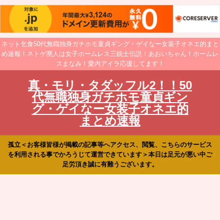
ネット乞食50代無職独身ガチホモ童貞ギング・ゲイなー女装子オネエ的まと
め速報！ネトゲ廃人は女子ホームレス三銃士伝説！あおいちゃん！ホームレ
スまなみ！愛内アイラ応援してます！
真・モリ・タダッフル2！！50
代無職独身ガチホモ童貞ギン
グ・ゲイなー女装子オネエ的
まとめ速報
孤立＜お客様皆様が掲載の記事等へアクセス、閲覧、こちらのサービス
を利用される事でかろうじて運営できています＞本日は足元が悪い中ご
足労頂き誠に有難うございます。