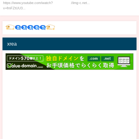
https://www.youtube.com/watch?
//img-c.net...
v=fmFZtUU3...
xrea