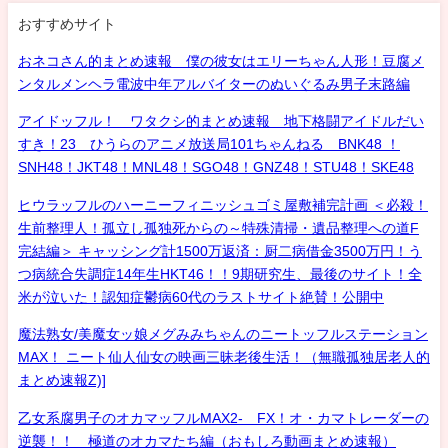
おすすめサイト
おネコさん的まとめ速報 僕の彼女はエリーちゃん人形！豆腐メ
ンタルメンヘラ電波中年アルバイターのぬいぐるみ男子末路編
アイドッフル！ ワタクシ的まとめ速報 地下格闘アイドルだい
すき！23 ひうらのアニメ放送局101ちゃんねる BNK48 ！
SNH48！JKT48！MNL48！SGO48！GNZ48！STU48！SKE48
ヒウラッフルのハーニーフィニッシュゴミ屋敷補完計画 ＜必殺！
生前整理人！孤立し孤独死からの～特殊清掃・遺品整理への道F
完結編＞ キャッシング計1500万返済：厨二病借金3500万円！う
つ病統合失調症14年生HKT46！！9期研究生、最後のサイト！全
米が泣いた！認知症鬱病60代のラストサイト絶賛！公開中
魔法熟女/美魔女ッ娘メグみみちゃんのニートッフルステーション
MAX！ ニート仙人仙女の映画三昧老後生活！（無職孤独居老人的
まとめ速報Z)]
乙女系腐男子のオカマッフルMAX2- FX！オ・カマトレーダーの
逆襲！！ 極道のオカマたち編（おもしろ動画まとめ速報）