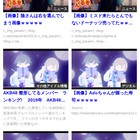
ニュース
ニュース
【画像】陰さんは右を選んでし
【画像】ミスド来たらとんでも
まう画像ｗｗｗｗｗ
ないドーナッツ売ってたｗｗｗ
ｗｗ
c_img_param=; //img-
c_img_param=; //img-
c.net/output/site/202.js c_img_param=;
c.net/output/category/game.js
//img-c.net...
c_img_param=; //img-...
その他アイドル情報
デジタル
AKB48 整形してるメンバー ラ
【画像】Adoちゃんが握った寿
ンキング! 2019年 AKB48
司ｗｗｗｗｗ
plastic surgery 2019.
HKG48が考察した整形しているAKB48と
Source:
坂道46系グループのメンバー達のランキ
https://newmatosoku.com/feed/main/rss2.xml.
ングです。 ファンの方々やオタクの人達
に直接聞いた情報なの...