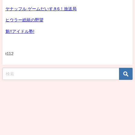
ヤナッフル ゲームだいすき6！放送局
ヒウラー総統の野望
魁!!アイドル塾!
t112