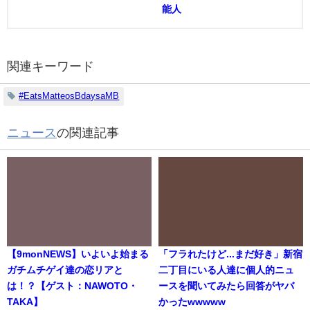
能人
関連キーワード
#EatsMatteosBdaysaMB
ニュース
の関連記事
【9monNEWS】いよいよ始まる
「フラれたけど...まだ好き」新宿
ガチムチゲイ達の恋リアと
二丁目にいる人達に個人的ニュ
は！？【ゲスト：NAWOTO・
ースを聞いてみたら回答がヤバ
TAKA】
かったwwwww