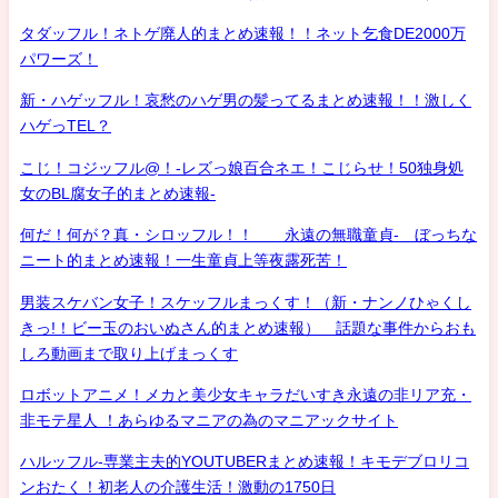
タダッフル！ネトゲ廃人的まとめ速報！！ネット乞食DE2000万
パワーズ！
新・ハゲッフル！哀愁のハゲ男の髪ってるまとめ速報！！激しく
ハゲっTEL？
こじ！コジッフル@！-レズっ娘百合ネエ！こじらせ！50独身処
女のBL腐女子的まとめ速報-
何だ！何が？真・シロッフル！！ 永遠の無職童貞- ぼっちな
ニート的まとめ速報！一生童貞上等夜露死苦！
男装スケバン女子！スケッフルまっくす！（新・ナンノひゃくし
きっ!！ビー玉のおいぬさん的まとめ速報） 話題な事件からおも
しろ動画まで取り上げまっくす
ロボットアニメ！メカと美少女キャラだいすき永遠の非リア充・
非モテ星人 ！あらゆるマニアの為のマニアックサイト
ハルッフル-専業主夫的YOUTUBERまとめ速報！キモデブロリコ
ンおたく！初老人の介護生活！激動の1750日