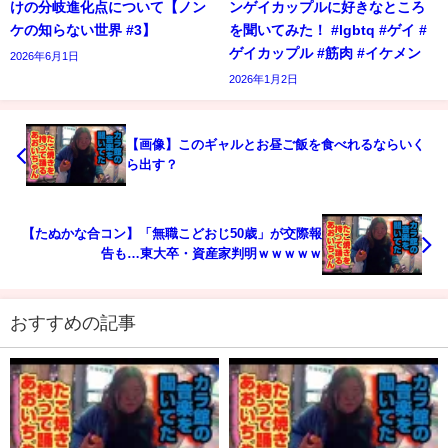
けの分岐進化点について【ノン
ンゲイカップルに好きなところ
ケの知らない世界 #3】
を聞いてみた！ #lgbtq #ゲイ #
ゲイカップル #筋肉 #イケメン
2026年6月1日
2026年1月2日
【画像】このギャルとお昼ご飯を食べれるならいく
ら出す？
【たぬかな合コン】「無職こどおじ50歳」が交際報
告も…東大卒・資産家判明ｗｗｗｗｗ
おすすめの記事