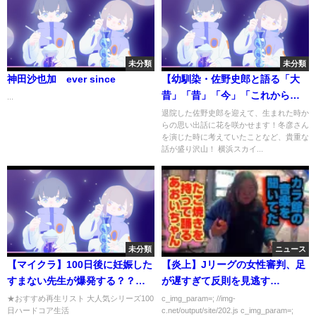
未分類
未分類
神田沙也加 ever since
【幼馴染・佐野史郎と語る「大
昔」「昔」「今」「これから」
...
（前半）】郷原信郎の「横浜か
退院した佐野史郎を迎えて、生まれた時か
らの思い出話に花を咲かせます！冬彦さん
ら日本の権力を斬る！」⑨
を演じた時に考えていたことなど、貴重な
話が盛り沢山！ 横浜スカイ...
未分類
ニュース
【マイクラ】100日後に妊娠した
【炎上】Jリーグの女性審判、足
すまない先生が爆発する？？？
が遅すぎて反則を見逃す…
【マインクラフト】【100日】
★おすすめ再生リスト 大人気シリーズ100
c_img_param=; //img-
日ハードコア生活
c.net/output/site/202.js c_img_param=;