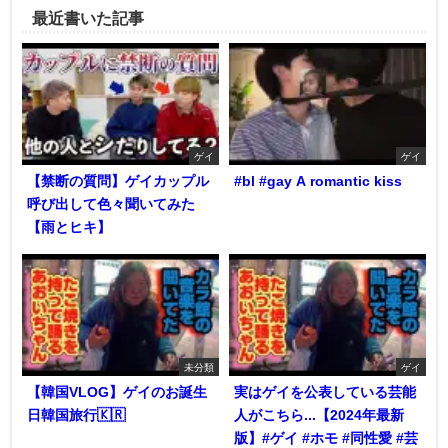
最近書いた記事
ゲイ
ゲイ
【禁断の質問】ゲイカップル
#bl #gay A romantic kiss
呼び出して色々聞いてみた
【雨とヒキ】
未分類
ゲイ
【韓国VLOG】ゲイのお誕生
実はゲイを公表している芸能
日韓国旅行🇰🇷
人がこちら...【2024年最新
版】#ゲイ #ホモ #同性愛 #芸