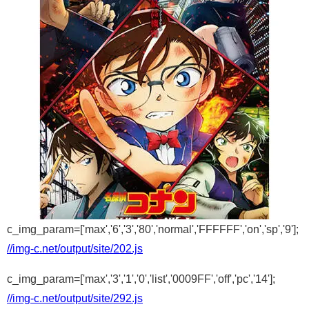
c_img_param=['max','6','3','80','normal','FFFFFF','on','sp','9'];
//img-c.net/output/site/202.js
c_img_param=['max','3','1','0','list','0009FF','off','pc','14'];
//img-c.net/output/site/292.js