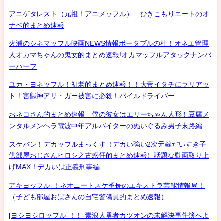
アニゲタレスト（元祖！アニメッフル） ひきこもりニートのオ
ナベ的まとめ速報
火浦のシネマッフル映画NEWS情報ポータブルの杜！オネエ管理
人オカマちゃんの鬼女的まとめ速報!オカマッフルアタックナンバ
ーハーフ
ユカ・ヨネッフル！初老的まとめ速報！！大帝イタチにラリアッ
ト！害獣神アリ・ガー被害に必殺！パイルドライバー
おネコさん的まとめ速報 僕の彼女はエリーちゃん人形！豆腐メ
ンタルメンヘラ電波中年アルバイターのぬいぐるみ男子末路編
スケバン！デカッフルまっくす（デカい強い2次元嫁だいすき子
供部屋おじさんヒロシ之古惑仔的まとめ速報）話題な動画取り上
げMAX！デカいは正義刑事編
アキヨッフル-！ネオニートスケ番長のエキストラ芸能情報局！
（子ども部屋おばさんの自宅警備員的まとめ速報）
[ヨシヨシロッフル-！！-素浪人勇者カツオンの未解決事件簿へよ