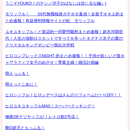
うこそYOUKO！のナンノ洋子のはなしは信じるな編）]
モリッフル！ 50代無職独身ガチホモ童貞！女装子オネエ的ま
とめ速報！有益便利情報サイトの杜 モリッフル
ユキユキッフル！ど底辺的一同驚愕騒然まとめ速報！超氷河期世
代！人生の強制ロスカットですべてを失ったキグナス氷子の愛の
クリスタルキングボンビー脱出大作戦
ヒロコンプレックスNIGHT 的まとめ速報！！子供が欲しいど陰キ
ャアラフィフ女子のめざせ！専業主婦！婚活計画編
萌えっふる！
萌えっとこあに！
ヒロシッフル！ヒロシデース山さんのリフォームひとりDIY！！
ヒロユキユキッフルMAX！スーパークッキング！
徹夜DEテツヤッフル!！レトロ館2号店！
剛Q超児ともっふる！