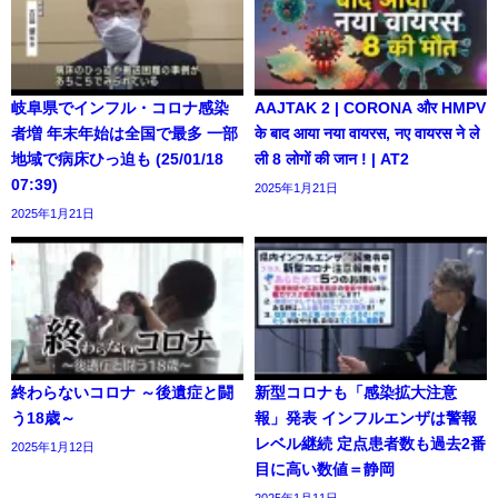
岐阜県でインフル・コロナ感染
AAJTAK 2 | CORONA और HMPV
者増 年末年始は全国で最多 一部
के बाद आया नया वायरस, नए वायरस ने ले
地域で病床ひっ迫も (25/01/18
ली 8 लोगों की जान ! | AT2
07:39)
2025年1月21日
2025年1月21日
終わらないコロナ ～後遺症と闘
新型コロナも「感染拡大注意
う18歳～
報」発表 インフルエンザは警報
レベル継続 定点患者数も過去2番
2025年1月12日
目に高い数値＝静岡