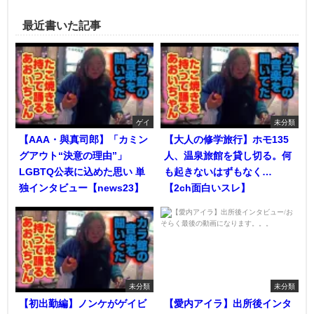
最近書いた記事
ゲイ
未分類
【AAA・與真司郎】「カミン
【大人の修学旅行】ホモ135
グアウト“決意の理由”」
人、温泉旅館を貸し切る。何
LGBTQ公表に込めた思い 単
も起きないはずもなく…
独インタビュー【news23】
【2ch面白いスレ】
未分類
未分類
【初出勤編】ノンケがゲイビ
【愛内アイラ】出所後インタ