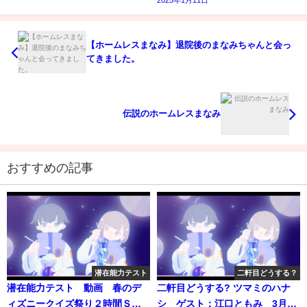
2025年1月11日
【ホームレスまなみ】退院後のまなみちゃんと会っ
てきました。
伝説のホームレスまなみ
おすすめの記事
潜在能力テスト
二軒目どうする？
潜在能力テスト 動画 春のデ
二軒目どうする? ツマミのハナ
ィズニークイズ祭り２時間Ｓ
シ ゲスト：江口ともみ 3月4