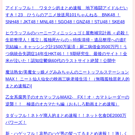
アイドッフル！ ワタクシ的まとめ速報 地下格闘アイドルだい
すき！23 ひうらのアニメ放送局101ちゃんねる BNK48 ！
SNH48！JKT48！MNL48！SGO48！GNZ48！STU48！SKE48
ヒウラッフルのハーニーフィニッシュゴミ屋敷補完計画 ＜必殺！
生前整理人！孤立し孤独死からの～特殊清掃・遺品整理への道F
完結編＞ キャッシング計1500万返済：厨二病借金3500万円！う
つ病統合失調症14年生HKT46！！9期研究生、最後のサイト！全
米が泣いた！認知症鬱病60代のラストサイト絶賛！公開中
魔法熟女/美魔女ッ娘メグみみちゃんのニートッフルステーション
MAX！ ニート仙人仙女の映画三昧老後生活！（無職孤独居老人的
まとめ速報Z)]
乙女系腐男子のオカマッフルMAX2- FX！オ・カマトレーダーの
逆襲！！ 極道のオカマたち編（おもしろ動画まとめ速報）
タダッフル！ネトゲ廃人的まとめ速報！！ネット乞食DE2000万
パワーズ！
新・ハゲッフル！哀愁のハゲ男の髪ってるまとめ速報！！激しく