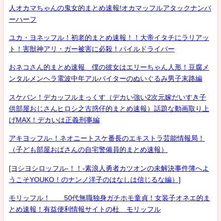
人オカマちゃんの鬼女的まとめ速報!オカマッフルアタックナンバ
ーハーフ
ユカ・ヨネッフル！初老的まとめ速報！！大帝イタチにラリアッ
ト！害獣神アリ・ガー被害に必殺！パイルドライバー
おネコさん的まとめ速報 僕の彼女はエリーちゃん人形！豆腐メ
ンタルメンヘラ電波中年アルバイターのぬいぐるみ男子末路編
スケバン！デカッフルまっくす（デカい強い2次元嫁だいすき子
供部屋おじさんヒロシ之古惑仔的まとめ速報）話題な動画取り上
げMAX！デカいは正義刑事編
アキヨッフル-！ネオニートスケ番長のエキストラ芸能情報局！
（子ども部屋おばさんの自宅警備員的まとめ速報）
[ヨシヨシロッフル-！！-素浪人勇者カツオンの未解決事件簿へよ
うこそYOUKO！のナンノ洋子のはなしは信じるな編）]
モリッフル！ 50代無職独身ガチホモ童貞！女装子オネエ的ま
とめ速報！有益便利情報サイトの杜 モリッフル