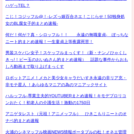
ハゲっTEL？
こじ！コジッフル@！-レズっ娘百合ネエ！こじらせ！50独身処
女のBL腐女子的まとめ速報-
何だ！何が？真・シロッフル！！ 永遠の無職童貞- ぼっちな
ニート的まとめ速報！一生童貞上等夜露死苦！
男装スケバン女子！スケッフルまっくす！（新・ナンノひゃくし
きっ!！ビー玉のおいぬさん的まとめ速報） 話題な事件からおも
しろ動画まで取り上げまっくす
ロボットアニメ！メカと美少女キャラだいすき永遠の非リア充・
非モテ星人 ！あらゆるマニアの為のマニアックサイト
ハルッフル-専業主夫的YOUTUBERまとめ速報！キモデブロリコ
ンおたく！初老人の介護生活！激動の1750日
アニゲタレスト（元祖！アニメッフル） ひきこもりニートのオ
ナベ的まとめ速報
火浦のシネマッフル映画NEWS情報ポータブルの杜！オネエ管理