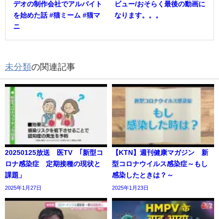
デオの制作会社でアルバイト
ビュー/おそらく最後の動画に
を始めた話 #猫ミーム #猫マ
なります。。。
ニ
未分類
の関連記事
20250125放送 医TV ｢新型コ
【KTN】週刊健康マガジン 新
ロナ感染症 定期接種の現状と
型コロナウイルス感染症～もし
課題」
感染したときは？～
2025年1月27日
2025年1月23日