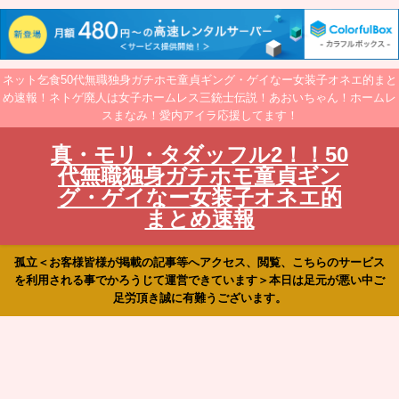
ネット乞食50代無職独身ガチホモ童貞ギング・ゲイなー女装子オネエ的まと
め速報！ネトゲ廃人は女子ホームレス三銃士伝説！あおいちゃん！ホームレ
スまなみ！愛内アイラ応援してます！
真・モリ・タダッフル2！！50
代無職独身ガチホモ童貞ギン
グ・ゲイなー女装子オネエ的
まとめ速報
孤立＜お客様皆様が掲載の記事等へアクセス、閲覧、こちらのサービス
を利用される事でかろうじて運営できています＞本日は足元が悪い中ご
足労頂き誠に有難うございます。