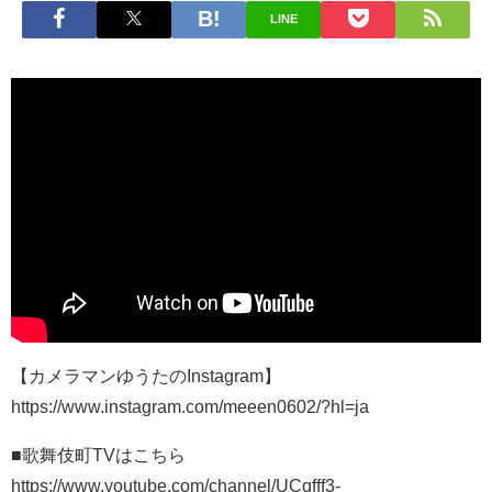
LINE
【カメラマンゆうたのInstagram】
https://www.instagram.com/meeen0602/?hl=ja
■歌舞伎町TVはこちら
https://www.youtube.com/channel/UCqfff3-