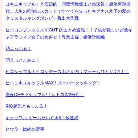
ユキユキッフル！ど底辺的一同驚愕騒然まとめ速報！超氷河期世
代！人生の強制ロスカットですべてを失ったキグナス氷子の愛の
クリスタルキングボンビー脱出大作戦
ヒロコンプレックスNIGHT 的まとめ速報！！子供が欲しいど陰キ
ャアラフィフ女子のめざせ！専業主婦！婚活計画編
萌えっふる！
萌えっとこあに！
ヒロシッフル！ヒロシデース山さんのリフォームひとりDIY！！
ヒロユキユキッフルMAX！スーパークッキング！
徹夜DEテツヤッフル!！レトロ館2号店！
剛Q超児ともっふる！
ヤナッフル ゲームだいすき6！放送局
ヒウラー総統の野望