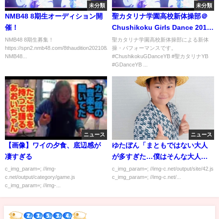
未分類
未分類
NMB48 8期生オーディション開
聖カタリナ学園高校新体操部＠
催！
Chushikoku Girls Dance 2018
Autumn
NMB48 8期生募集！
聖カタリナ学園高校新体操部による新体
https://spn2.nmb48.com/8thaudition202108/index.html
操・パフォーマンスです。
NMB48...
#ChushikokuGDanceYB #聖カタリナYB
#GDanceYB ...
ニュース
ニュース
【画像】ワイの夕食、底辺感が
ゆたぼん「まともではない大人
凄すぎる
が多すぎた…僕はそんな大人に
なりたくない」
c_img_param=; //img-
c_img_param=; //img-c.net/output/site/42.js
c.net/output/category/game.js
c_img_param=; //img-c.net/...
c_img_param=; //img-...