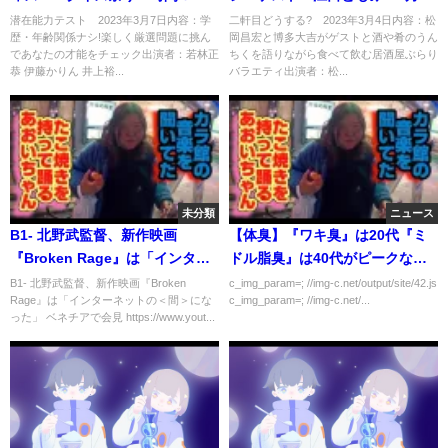
Ｐ 3月7日
日
潜在能力テスト 2023年3月7日内容：学
二軒目どうする? 2023年3月4日内容：松
歴・年齢関係ナシ!楽しく厳選問題に挑ん
岡昌宏と博多大吉がゲストと酒や肴のうん
であなたの才能をチェック出演者：若林正
ちくを語りながら食べて飲む居酒屋ぶらり
恭 伊藤かりん 井上裕...
バラエティ出演者：松...
未分類
ニュース
B1- 北野武監督、新作映画
【体臭】『ワキ臭』は20代『ミ
『Broken Rage』は「インター
ドル脂臭』は40代がピークな模
ネットの＜間＞になった」 ベネ
様
B1- 北野武監督、新作映画『Broken
c_img_param=; //img-c.net/output/site/42.js
Rage』は「インターネットの＜間＞にな
c_img_param=; //img-c.net/...
チアで会見
った」 ベネチアで会見 https://www.yout...