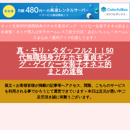
ネット乞食50代無職独身ガチホモ童貞ギング・ゲイなー女装子オネエ的まと
め速報！ネトゲ廃人は女子ホームレス三銃士伝説！あおいちゃん！ホームレ
スまなみ！愛内アイラ応援してます！
真・モリ・タダッフル2！！50
代無職独身ガチホモ童貞ギン
グ・ゲイなー女装子オネエ的
まとめ速報
孤立＜お客様皆様が掲載の記事等へアクセス、閲覧、こちらのサービス
を利用される事でかろうじて運営できています＞本日は足元が悪い中ご
足労頂き誠に有難うございます。