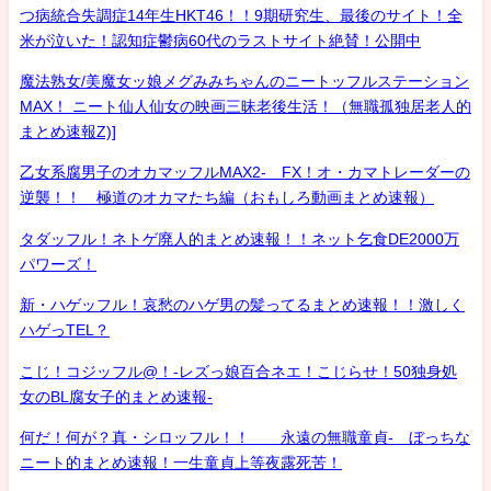
つ病統合失調症14年生HKT46！！9期研究生、最後のサイト！全
米が泣いた！認知症鬱病60代のラストサイト絶賛！公開中
魔法熟女/美魔女ッ娘メグみみちゃんのニートッフルステーション
MAX！ ニート仙人仙女の映画三昧老後生活！（無職孤独居老人的
まとめ速報Z)]
乙女系腐男子のオカマッフルMAX2- FX！オ・カマトレーダーの
逆襲！！ 極道のオカマたち編（おもしろ動画まとめ速報）
タダッフル！ネトゲ廃人的まとめ速報！！ネット乞食DE2000万
パワーズ！
新・ハゲッフル！哀愁のハゲ男の髪ってるまとめ速報！！激しく
ハゲっTEL？
こじ！コジッフル@！-レズっ娘百合ネエ！こじらせ！50独身処
女のBL腐女子的まとめ速報-
何だ！何が？真・シロッフル！！ 永遠の無職童貞- ぼっちな
ニート的まとめ速報！一生童貞上等夜露死苦！