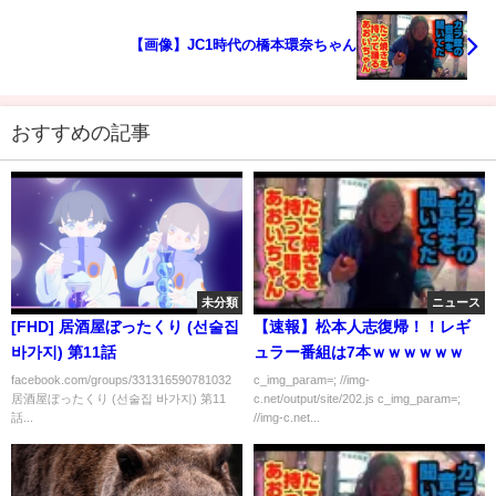
【画像】JC1時代の橋本環奈ちゃん
おすすめの記事
未分類
ニュース
[FHD] 居酒屋ぼったくり (선술집
【速報】松本人志復帰！！レギ
바가지) 第11話
ュラー番組は7本ｗｗｗｗｗｗ
facebook.com/groups/331316590781032
c_img_param=; //img-
居酒屋ぼったくり (선술집 바가지) 第11
c.net/output/site/202.js c_img_param=;
話...
//img-c.net...