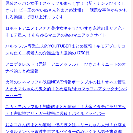
男装スケバン女子！スケッフルまっくす！（新・ナンノひゃくし
きっ!！ビー玉のおいぬさん的まとめ速報） 話題な事件からおも
しろ動画まで取り上げまっくす
ロボットアニメ！メカと美少女キャラだいすき永遠の非リア充・
非モテ星人 ！あらゆるマニアの為のマニアックサイト
ハルッフル-専業主夫的YOUTUBERまとめ速報！キモデブロリコ
ンおたく！初老人の介護生活！激動の1750日
アニゲタレスト（元祖！アニメッフル） ひきこもりニートのオ
ナベ的まとめ速報
火浦のシネマッフル映画NEWS情報ポータブルの杜！オネエ管理
人オカマちゃんの鬼女的まとめ速報!オカマッフルアタックナンバ
ーハーフ
ユカ・ヨネッフル！初老的まとめ速報！！大帝イタチにラリアッ
ト！害獣神アリ・ガー被害に必殺！パイルドライバー
おネコさん的まとめ速報 僕の彼女はエリーちゃん人形！豆腐メ
ンタルメンヘラ電波中年アルバイターのぬいぐるみ男子末路編