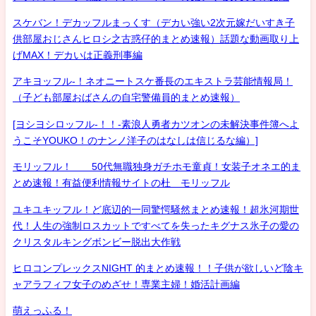
スケバン！デカッフルまっくす（デカい強い2次元嫁だいすき子
供部屋おじさんヒロシ之古惑仔的まとめ速報）話題な動画取り上
げMAX！デカいは正義刑事編
アキヨッフル-！ネオニートスケ番長のエキストラ芸能情報局！
（子ども部屋おばさんの自宅警備員的まとめ速報）
[ヨシヨシロッフル-！！-素浪人勇者カツオンの未解決事件簿へよ
うこそYOUKO！のナンノ洋子のはなしは信じるな編）]
モリッフル！ 50代無職独身ガチホモ童貞！女装子オネエ的ま
とめ速報！有益便利情報サイトの杜 モリッフル
ユキユキッフル！ど底辺的一同驚愕騒然まとめ速報！超氷河期世
代！人生の強制ロスカットですべてを失ったキグナス氷子の愛の
クリスタルキングボンビー脱出大作戦
ヒロコンプレックスNIGHT 的まとめ速報！！子供が欲しいど陰キ
ャアラフィフ女子のめざせ！専業主婦！婚活計画編
萌えっふる！