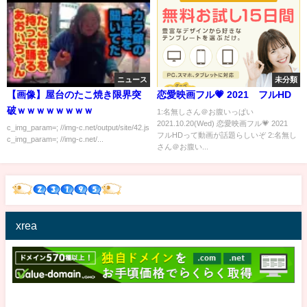
ニュース
未分類
【画像】屋台のたこ焼き限界突
恋愛映画フル💗 2021 フルHD
破ｗｗｗｗｗｗｗｗ
1:名無しさん＠お腹いっぱい
2021.10.20(Wed) 恋愛映画フル💗 2021
c_img_param=; //img-c.net/output/site/42.js
フルHDって動画が話題らしいぞ 2:名無し
c_img_param=; //img-c.net/...
さん＠お腹い...
xrea