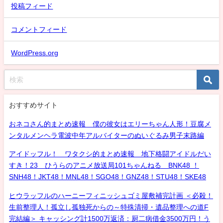
投稿フィード
コメントフィード
WordPress.org
おすすめサイト
おネコさん的まとめ速報 僕の彼女はエリーちゃん人形！豆腐メ
ンタルメンヘラ電波中年アルバイターのぬいぐるみ男子末路編
アイドッフル！ ワタクシ的まとめ速報 地下格闘アイドルだい
すき！23 ひうらのアニメ放送局101ちゃんねる BNK48 ！
SNH48！JKT48！MNL48！SGO48！GNZ48！STU48！SKE48
ヒウラッフルのハーニーフィニッシュゴミ屋敷補完計画 ＜必殺！
生前整理人！孤立し孤独死からの～特殊清掃・遺品整理への道F
完結編＞ キャッシング計1500万返済：厨二病借金3500万円！う