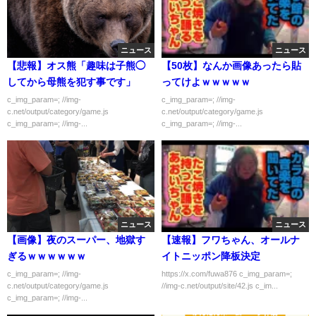
ニュース
ニュース
【悲報】オス熊「趣味は子熊◯
【50枚】なんか画像あったら貼
してから母熊を犯す事です」
ってけよｗｗｗｗｗ
c_img_param=; //img-
c_img_param=; //img-
c.net/output/category/game.js
c.net/output/category/game.js
c_img_param=; //img-...
c_img_param=; //img-...
ニュース
ニュース
【画像】夜のスーパー、地獄す
【速報】フワちゃん、オールナ
ぎるｗｗｗｗｗｗ
イトニッポン降板決定
c_img_param=; //img-
https://x.com/fuwa876 c_img_param=;
c.net/output/category/game.js
//img-c.net/output/site/42.js c_im...
c_img_param=; //img-...