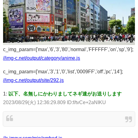
c_img_param=['max','6','3','80','normal','FFFFFF','on','sp','9'];
//img-c.net/output/category/anime.js
c_img_param=['max','3','1','0','list','0009FF','off','pc','14'];
//img-c.net/output/site/292.js
1:
以下、名無しにかわりましてネギ速がお送りします
2023/08/29(火) 12:36:29.809 ID:f/tvCe+2aNIKU