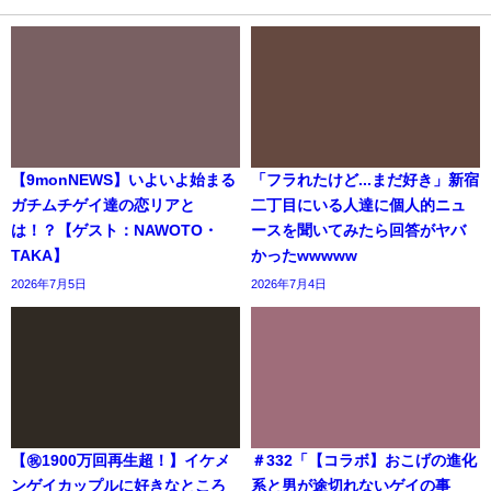
【9monNEWS】いよいよ始まる
「フラれたけど...まだ好き」新宿
ガチムチゲイ達の恋リアと
二丁目にいる人達に個人的ニュ
は！？【ゲスト：NAWOTO・
ースを聞いてみたら回答がヤバ
TAKA】
かったwwwww
2026年7月5日
2026年7月4日
【㊗️1900万回再生超！】イケメ
＃332「【コラボ】おこげの進化
ンゲイカップルに好きなところ
系と男が途切れないゲイの事