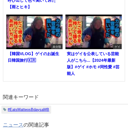
呼び出して色々聞いてみた
【雨とヒキ】
未分類
ゲイ
【韓国VLOG】ゲイのお誕生
実はゲイを公表している芸能
日韓国旅行🇰🇷
人がこちら...【2024年最新
版】#ゲイ #ホモ #同性愛 #芸
能人
関連キーワード
#EatsMatteosBdaysaMB
ニュース
の関連記事