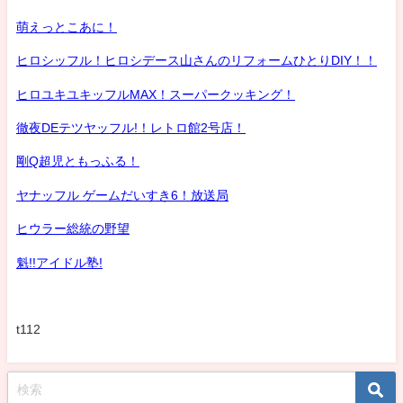
萌えっとこあに！
ヒロシッフル！ヒロシデース山さんのリフォームひとりDIY！！
ヒロユキユキッフルMAX！スーパークッキング！
徹夜DEテツヤッフル!！レトロ館2号店！
剛Q超児ともっふる！
ヤナッフル ゲームだいすき6！放送局
ヒウラー総統の野望
魁!!アイドル塾!
t112