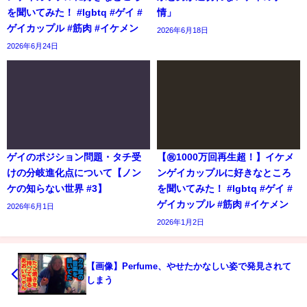
を聞いてみた！ #lgbtq #ゲイ #
情」
ゲイカップル #筋肉 #イケメン
2026年6月18日
2026年6月24日
ゲイのポジション問題・タチ受
【㊗️1000万回再生超！】イケメ
けの分岐進化点について【ノン
ンゲイカップルに好きなところ
ケの知らない世界 #3】
を聞いてみた！ #lgbtq #ゲイ #
ゲイカップル #筋肉 #イケメン
2026年6月1日
2026年1月2日
【画像】Perfume、やせたかなしい姿で発見されて
しまう