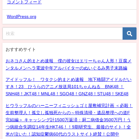
コメントフィード
WordPress.org
おすすめサイト
おネコさん的まとめ速報 僕の彼女はエリーちゃん人形！豆腐メ
ンタルメンヘラ電波中年アルバイターのぬいぐるみ男子末路編
アイドッフル！ ワタクシ的まとめ速報 地下格闘アイドルだい
すき！23 ひうらのアニメ放送局101ちゃんねる BNK48 ！
SNH48！JKT48！MNL48！SGO48！GNZ48！STU48！SKE48
ヒウラッフルのハーニーフィニッシュゴミ屋敷補完計画 ＜必殺！
生前整理人！孤立し孤独死からの～特殊清掃・遺品整理への道F
完結編＞ キャッシング計1500万返済：厨二病借金3500万円！う
つ病統合失調症14年生HKT46！！9期研究生、最後のサイト！全
米が泣いた！認知症鬱病60代のラストサイト絶賛！公開中