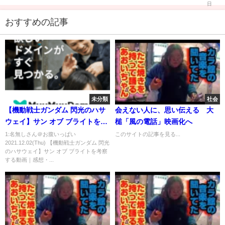
おすすめの記事
未分類
社会
【機動戦士ガンダム 閃光のハサ
会えない人に、思い伝える 大
ウェイ】サン オブ ブライトを考
槌「風の電話」映画化へ
察する動画｜感想・考察｜＜小
1:名無しさん＠お腹いっぱい
このサイトの記事を見る...
2021.12.02(Thu) 【機動戦士ガンダム 閃光
説＞閃光のハサウェイネタバレ
のハサウェイ】サン オブ ブライトを考察
有
する動画｜感想・...