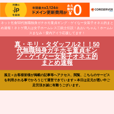
ネット乞食50代無職独身ガチホモ童貞ギング・ゲイなー女装子オネエ的まと
め速報！ネトゲ廃人は女子ホームレス三銃士伝説！あおいちゃん！ホームレ
スまなみ！愛内アイラ応援してます！
真・モリ・タダッフル2！！50
代無職独身ガチホモ童貞ギン
グ・ゲイなー女装子オネエ的
まとめ速報
孤立＜お客様皆様が掲載の記事等へアクセス、閲覧、こちらのサービス
を利用される事でかろうじて運営できています＞本日は足元が悪い中ご
足労頂き誠に有難うございます。