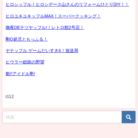
ヒロシッフル！ヒロシデース山さんのリフォームひとりDIY！！
ヒロユキユキッフルMAX！スーパークッキング！
徹夜DEテツヤッフル!！レトロ館2号店！
剛Q超児ともっふる！
ヤナッフル ゲームだいすき6！放送局
ヒウラー総統の野望
魁!!アイドル塾!
t112