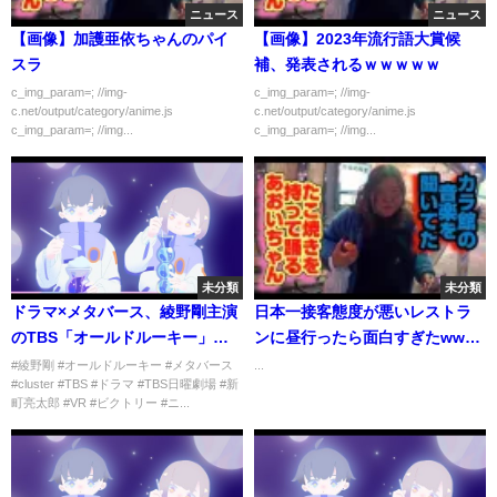
ニュース
ニュース
【画像】加護亜依ちゃんのパイ
【画像】2023年流行語大賞候
スラ
補、発表されるｗｗｗｗｗ
c_img_param=; //img-
c_img_param=; //img-
c.net/output/category/anime.js
c.net/output/category/anime.js
c_img_param=; //img...
c_img_param=; //img...
未分類
未分類
ドラマ×メタバース、綾野剛主演
日本一接客態度が悪いレストラ
のTBS「オールドルーキー」の
ンに昼行ったら面白すぎたwww
世界をcluster上に再現(2022年7
#thelazyhouse #日本一接客態
#綾野剛 #オールドルーキー #メタバース
...
#cluster #TBS #ドラマ #TBS日曜劇場 #新
月15日)
度の悪いレストラン #日本一接
町亮太郎 #VR #ビクトリー #ニ...
客態度の悪い店