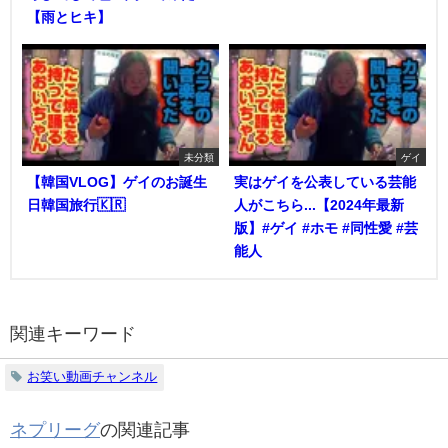
【雨とヒキ】
未分類
ゲイ
【韓国VLOG】ゲイのお誕生
実はゲイを公表している芸能
日韓国旅行🇰🇷
人がこちら...【2024年最新
版】#ゲイ #ホモ #同性愛 #芸
能人
関連キーワード
お笑い動画チャンネル
ネプリーグ
の関連記事