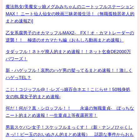
魔法熟女/美魔女ッ娘メグみみちゃんのニートッフルステーション
MAX！ ニート仙人仙女の映画三昧老後生活！（無職孤独居老人的
まとめ速報Z)]
乙女系腐男子のオカマッフルMAX2- FX！オ・カマトレーダーの
逆襲！！ 極道のオカマたち編（おもしろ動画まとめ速報）
タダッフル！ネトゲ廃人的まとめ速報！！ネット乞食DE2000万
パワーズ！
新・ハゲッフル！哀愁のハゲ男の髪ってるまとめ速報！！激しく
ハゲっTEL？
こじ！コジッフル@！-レズっ娘百合ネエ！こじらせ！50独身処
女のBL腐女子的まとめ速報-
何だ！何が？真・シロッフル！！ 永遠の無職童貞- ぼっちな
ニート的まとめ速報！一生童貞上等夜露死苦！
男装スケバン女子！スケッフルまっくす！（新・ナンノひゃくし
きっ!！ビー玉のおいぬさん的まとめ速報） 話題な事件からおも