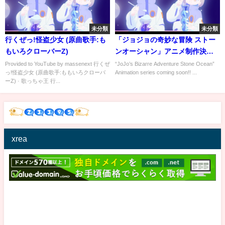
未分類
未分類
行くぜっ!怪盗少女 (原曲歌手:も
「ジョジョの奇妙な冒険 ストー
もいろクローバーZ)
ンオーシャン」アニメ制作決定
PV
Provided to YouTube by massenext 行くぜ
“JoJo’s Bizarre Adventure Stone Ocean”
っ!怪盗少女 (原曲歌手:ももいろクローバ
Animation series coming soon!! ...
ーZ) · 歌っちゃ王 行...
xrea