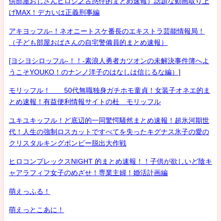
供部屋おじさんヒロシ之古惑仔的まとめ速報）話題な動画取り上
げMAX！デカいは正義刑事編
アキヨッフル-！ネオニートスケ番長のエキストラ芸能情報局！
（子ども部屋おばさんの自宅警備員的まとめ速報）
[ヨシヨシロッフル-！！-素浪人勇者カツオンの未解決事件簿へよ
うこそYOUKO！のナンノ洋子のはなしは信じるな編）]
モリッフル！ 50代無職独身ガチホモ童貞！女装子オネエ的ま
とめ速報！有益便利情報サイトの杜 モリッフル
ユキユキッフル！ど底辺的一同驚愕騒然まとめ速報！超氷河期世
代！人生の強制ロスカットですべてを失ったキグナス氷子の愛の
クリスタルキングボンビー脱出大作戦
ヒロコンプレックスNIGHT 的まとめ速報！！子供が欲しいど陰キ
ャアラフィフ女子のめざせ！専業主婦！婚活計画編
萌えっふる！
萌えっとこあに！