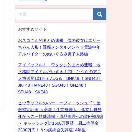
おすすめサイト
おネコさん的まとめ速報 僕の彼女はエリー
ちゃん人形！豆腐メンタルメンヘラ電波中年
アルバイターのぬいぐるみ男子末路編
アイドッフル！ ワタクシ的まとめ速報 地
下格闘アイドルだいすき！23 ひうらのアニ
メ放送局101ちゃんねる BNK48 ！SNH48！
JKT48！MNL48！SGO48！GNZ48！
STU48！SKE48
ヒウラッフルのハーニーフィニッシュゴミ屋
敷補完計画 ＜必殺！生前整理人！孤立し孤独
死からの～特殊清掃・遺品整理への道F完結編
＞ キャッシング計1500万返済：厨二病借金
3500万円！うつ病統合失調症14年生