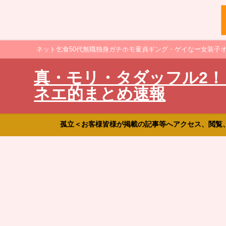
ネット乞食50代無職独身ガチホモ童貞ギング・ゲイなー女装子
真・モリ・タダッフル2！
ネエ的まとめ速報
孤立＜お客様皆様が掲載の記事等へアクセス、閲覧