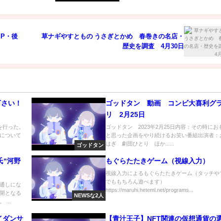
P・後
草ナギやすともの うさぎとかめ 春巻きの名店・
歴史を調査 4月30日
下さい！
ゴッドタン 動画 コンビ大喜利グ
リ 2月25日
を行った。
ゴッドタン 2023年2月25日内容：その時にお
について
と思った企画をやり続けるお笑い番組出演者：
はぎ 劇団ひとり ほか......
ゴッドタン
氏“河野
もぐらたたきゲーム（視線入力）
視線入力によるもぐらたたきゲーム（タッチや
でももちろん遊べます）
通しにな
https://maruhi.heteml.net/programs...
開となる
NEWSな2人
...
イダンサ
【青汁王子】NFT関連の仮想通貨の