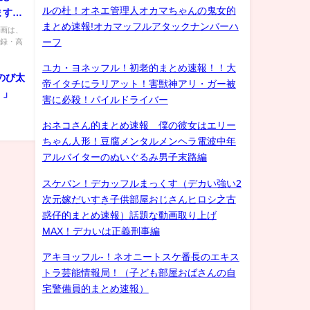
ルの杜！オネエ管理人オカマちゃんの鬼女的
ます。
まとめ速報!オカマッフルアタックナンバーハ
コレ!!
動画は、
ーフ
登録・高
った」
所得で
ユカ・ヨネッフル！初老的まとめ速報！！大
のび太
帝イタチにラリアット！害獣神アリ・ガー被
）」
害に必殺！パイルドライバー
おネコさん的まとめ速報 僕の彼女はエリー
ちゃん人形！豆腐メンタルメンヘラ電波中年
アルバイターのぬいぐるみ男子末路編
スケバン！デカッフルまっくす（デカい強い2
次元嫁だいすき子供部屋おじさんヒロシ之古
惑仔的まとめ速報）話題な動画取り上げ
MAX！デカいは正義刑事編
アキヨッフル-！ネオニートスケ番長のエキス
トラ芸能情報局！（子ども部屋おばさんの自
宅警備員的まとめ速報）