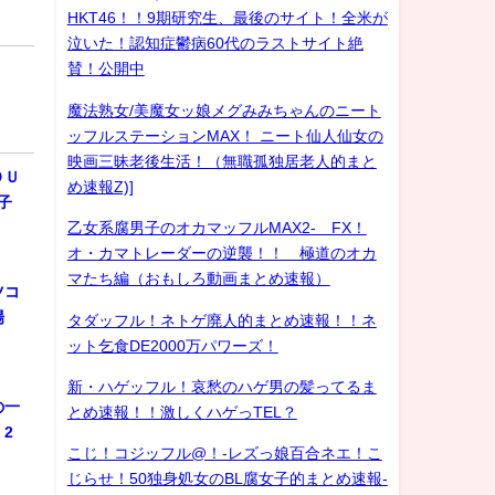
HKT46！！9期研究生、最後のサイト！全米が
泣いた！認知症鬱病60代のラストサイト絶
賛！公開中
魔法熟女/美魔女ッ娘メグみみちゃんのニート
ッフルステーションMAX！ ニート仙人仙女の
映画三昧老後生活！（無職孤独居老人的まと
ＯＵ
め速報Z)]
子
乙女系腐男子のオカマッフルMAX2- FX！
オ・カマトレーダーの逆襲！！ 極道のオカ
マたち編（おもしろ動画まとめ速報）
ツコ
登場
タダッフル！ネトゲ廃人的まとめ速報！！ネ
ット乞食DE2000万パワーズ！
新・ハゲッフル！哀愁のハゲ男の髪ってるま
の一
とめ速報！！激しくハゲっTEL？
2
こじ！コジッフル@！-レズっ娘百合ネエ！こ
じらせ！50独身処女のBL腐女子的まとめ速報-