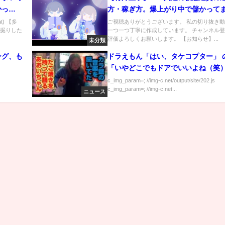
かっ
方・稼ぎ方。爆上がり中で儲かって
まだ間に合う!!ほぼ勝ち確の選び方は
t) 【多
ご視聴ありがとうございます。 私の切り抜き
深掘りした
一つ一つ丁寧に作成しています。 チャンネル
乗り遅れるとまた「買っとけばよか
評価よろしくお願いします。 【お知らせ】...
未分類
ってなるぞ。行動しない奴は一生低
す。
ング、も
ドラえもん「はい、タケコプター」 
「いやどこでもドアでいいよね（笑
c_img_param=; //img-c.net/output/site/202.js
c_img_param=; //img-c.net...
ニュース