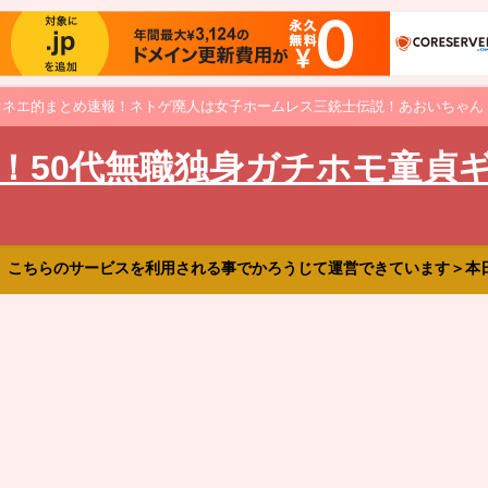
オネエ的まとめ速報！ネトゲ廃人は女子ホームレス三銃士伝説！あおいちゃん
！50代無職独身ガチホモ童貞
、こちらのサービスを利用される事でかろうじて運営できています＞本