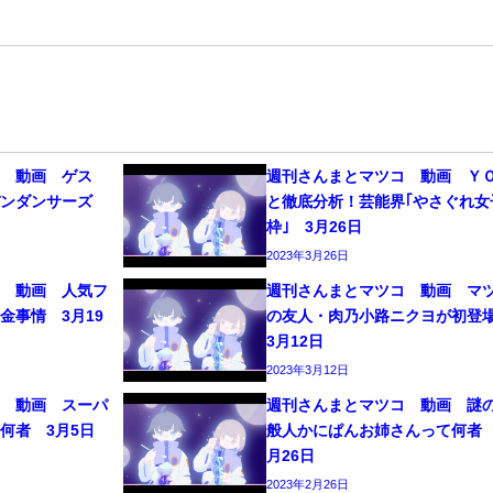
コ 動画 ゲス
週刊さんまとマツコ 動画 Ｙ
パンダンサーズ
と徹底分析！芸能界｢やさぐれ女
枠｣ 3月26日
2023年3月26日
コ 動画 人気フ
週刊さんまとマツコ 動画 マ
金事情 3月19
の友人・肉乃小路ニクヨが初
3月12日
2023年3月12日
コ 動画 スーパ
週刊さんまとマツコ 動画 謎
何者 3月5日
般人かにぱんお姉さんって何者 
月26日
2023年2月26日