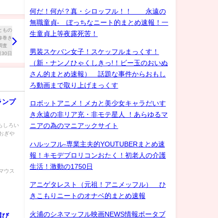
何だ！何が？真・シロッフル！！ 永遠の
無職童貞- ぼっちなニート的まとめ速報！一
生童貞上等夜露死苦！
男装スケバン女子！スケッフルまっくす！
（新・ナンノひゃくしきっ!！ビー玉のおいぬ
さん的まとめ速報） 話題な事件からおもし
ろ動画まで取り上げまっくす
ランプ
ロボットアニメ！メカと美少女キャラだいす
き永遠の非リア充・非モテ星人 ！あらゆるマ
もしろい
ニアの為のマニアックサイト
おぎや
ハルッフル-専業主夫的YOUTUBERまとめ速
報！キモデブロリコンおたく！初老人の介護
生活！激動の1750日
マウス
アニゲタレスト（元祖！アニメッフル） ひ
きこもりニートのオナベ的まとめ速報
火浦のシネマッフル映画NEWS情報ポータブ
選び