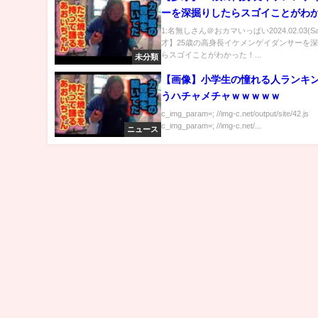
ーを深掘りしたらスゴイことがわ
た！！
1:名無しさん＠おカマいっぱい2024.02.03(Sa
才】25歳の高身長イケメンゲイダンサーを
らスゴイことがわかった！...
未分類
【画像】小学生の憧れる人ランキ
うハチャメチャｗｗｗｗｗ
c_img_param=; //img-c.net/output/site/42.js
c_img_param=; //img-c.net/...
ニュース