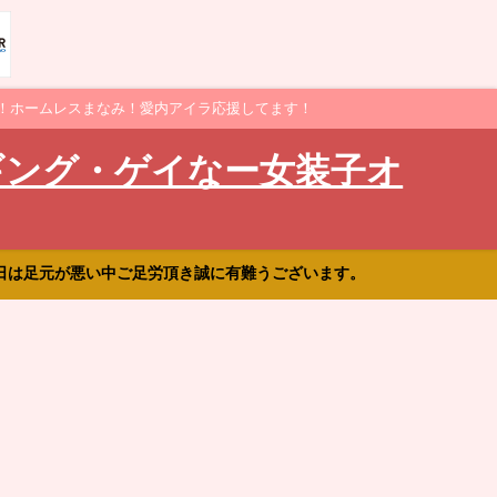
！ホームレスまなみ！愛内アイラ応援してます！
ギング・ゲイなー女装子オ
日は足元が悪い中ご足労頂き誠に有難うございます。