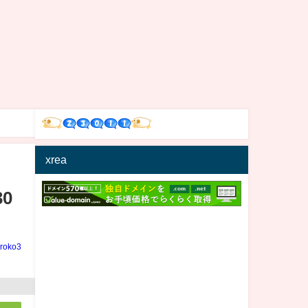
xrea
0
iroko3