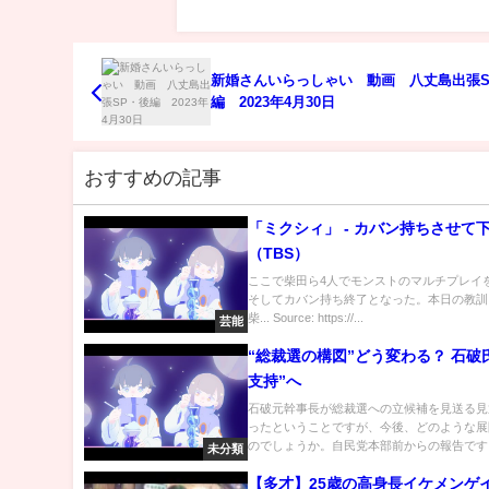
新婚さんいらっしゃい 動画 八丈島出張S
編 2023年4月30日
おすすめの記事
「ミクシィ」 - カバン持ちさせて
（TBS）
ここで柴田ら4人でモンストのマルチプレイ
そしてカバン持ち終了となった。本日の教訓
柴... Source: https://...
芸能
“総裁選の構図”どう変わる？ 石破
支持”へ
石破元幹事長が総裁選への立候補を見送る見
ったということですが、今後、どのような展
のでしょうか。自民党本部前からの報告です。 
未分類
【多才】25歳の高身長イケメンゲ