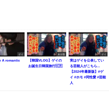
ゲイ
未分類
ゲイ
y A romantic
【韓国VLOG】ゲイの
実はゲイを公表してい
お誕生日韓国旅行🇰🇷
る芸能人がこちら...
【2024年最新版】#ゲ
イ #ホモ #同性愛 #芸能
人