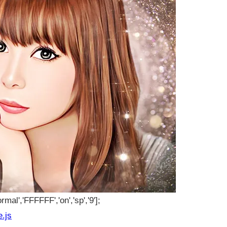
rmal','FFFFFF','on','sp','9'];
e.js