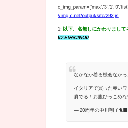
c_img_param=['max','3','1','0','list',
//img-c.net/output/site/292.js
1:
以下、名無しにかわりまして
ID:EtHiClNO0
なかなか着る機会なかっ
イタリアで買った赤いワ
肩でる！お腹ひっこめな
— 20周年の中川翔子🐈‍⬛🍉