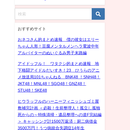
おすすめサイト
おネコさん的まとめ速報 僕の彼女はエリー
ちゃん人形！豆腐メンタルメンヘラ電波中年
アルバイターのぬいぐるみ男子末路編
アイドッフル！ ワタクシ的まとめ速報 地
下格闘アイドルだいすき！23 ひうらのアニ
メ放送局101ちゃんねる BNK48 ！SNH48！
JKT48！MNL48！SGO48！GNZ48！
STU48！SKE48
ヒウラッフルのハーニーフィニッシュゴミ屋
敷補完計画 ＜必殺！生前整理人！孤立し孤独
死からの～特殊清掃・遺品整理への道F完結編
＞ キャッシング計1500万返済：厨二病借金
3500万円！うつ病統合失調症14年生