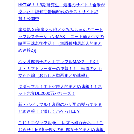
HKT46！！9期研究生、最後のサイト！全米が
泣いた！認知症鬱病60代のラストサイト絶
賛！公開中
魔法熟女/美魔女ッ娘メグみみちゃんのニート
ッフルステーションMAX！ ニート仙人仙女の
映画三昧老後生活！（無職孤独居老人的まと
め速報Z)]
乙女系腐男子のオカマッフルMAX2- FX！
オ・カマトレーダーの逆襲！！ 極道のオカ
マたち編（おもしろ動画まとめ速報）
タダッフル！ネトゲ廃人的まとめ速報！！ネ
ット乞食DE2000万パワーズ！
新・ハゲッフル！哀愁のハゲ男の髪ってるま
とめ速報！！激しくハゲっTEL？
こじ！コジッフル@！-レズっ娘百合ネエ！こ
じらせ！50独身処女のBL腐女子的まとめ速報-