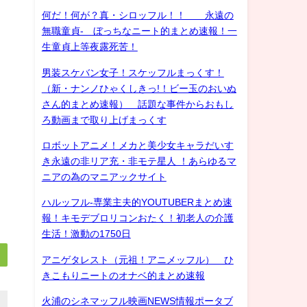
何だ！何が？真・シロッフル！！ 永遠の
無職童貞- ぼっちなニート的まとめ速報！一
生童貞上等夜露死苦！
男装スケバン女子！スケッフルまっくす！
（新・ナンノひゃくしきっ!！ビー玉のおいぬ
さん的まとめ速報） 話題な事件からおもし
ろ動画まで取り上げまっくす
ロボットアニメ！メカと美少女キャラだいす
き永遠の非リア充・非モテ星人 ！あらゆるマ
ニアの為のマニアックサイト
ハルッフル-専業主夫的YOUTUBERまとめ速
報！キモデブロリコンおたく！初老人の介護
生活！激動の1750日
アニゲタレスト（元祖！アニメッフル） ひ
きこもりニートのオナベ的まとめ速報
火浦のシネマッフル映画NEWS情報ポータブ