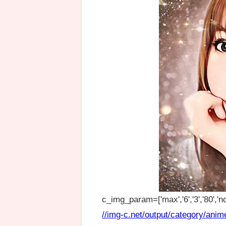
c_img_param=['max','6','3','80','no
//img-c.net/output/category/anim