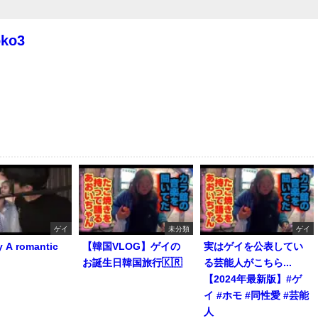
oko3
ゲイ
未分類
ゲイ
y A romantic
【韓国VLOG】ゲイの
実はゲイを公表してい
お誕生日韓国旅行🇰🇷
る芸能人がこちら...
【2024年最新版】#ゲ
イ #ホモ #同性愛 #芸能
人