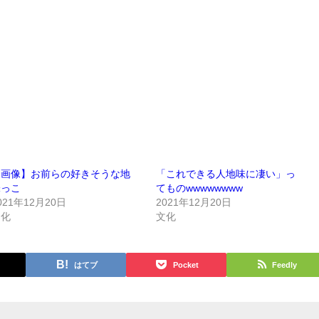
【画像】お前らの好きそうな地
「これできる人地味に凄い」っ
味っこ
てものwwwwwwww
021年12月20日
2021年12月20日
文化
文化
はてブ
Pocket
Feedly