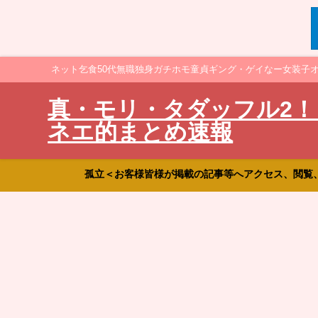
ネット乞食50代無職独身ガチホモ童貞ギング・ゲイなー女装子
真・モリ・タダッフル2！
ネエ的まとめ速報
孤立＜お客様皆様が掲載の記事等へアクセス、閲覧