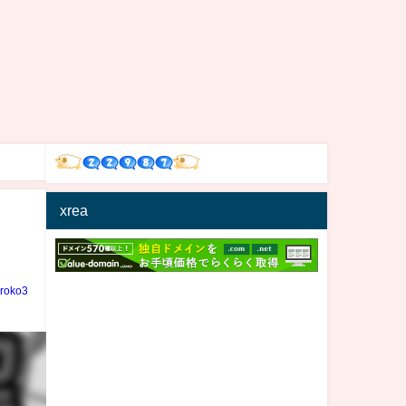
xrea
iroko3