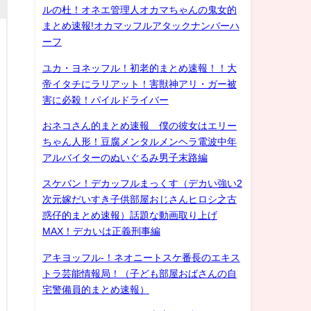
ルの杜！オネエ管理人オカマちゃんの鬼女的
まとめ速報!オカマッフルアタックナンバーハ
ーフ
ユカ・ヨネッフル！初老的まとめ速報！！大
帝イタチにラリアット！害獣神アリ・ガー被
害に必殺！パイルドライバー
おネコさん的まとめ速報 僕の彼女はエリー
ちゃん人形！豆腐メンタルメンヘラ電波中年
アルバイターのぬいぐるみ男子末路編
スケバン！デカッフルまっくす（デカい強い2
次元嫁だいすき子供部屋おじさんヒロシ之古
惑仔的まとめ速報）話題な動画取り上げ
MAX！デカいは正義刑事編
アキヨッフル-！ネオニートスケ番長のエキス
トラ芸能情報局！（子ども部屋おばさんの自
宅警備員的まとめ速報）