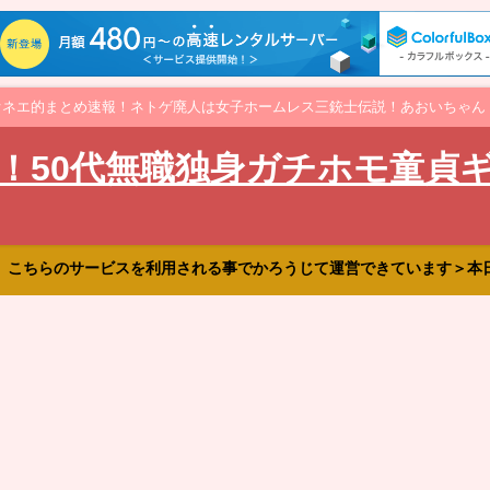
オネエ的まとめ速報！ネトゲ廃人は女子ホームレス三銃士伝説！あおいちゃん
！50代無職独身ガチホモ童貞
、こちらのサービスを利用される事でかろうじて運営できています＞本