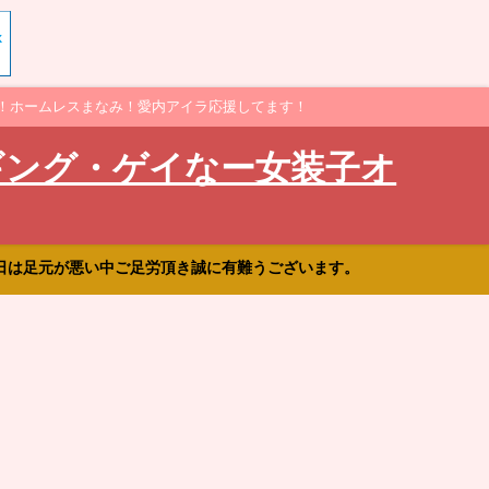
！ホームレスまなみ！愛内アイラ応援してます！
ギング・ゲイなー女装子オ
日は足元が悪い中ご足労頂き誠に有難うございます。