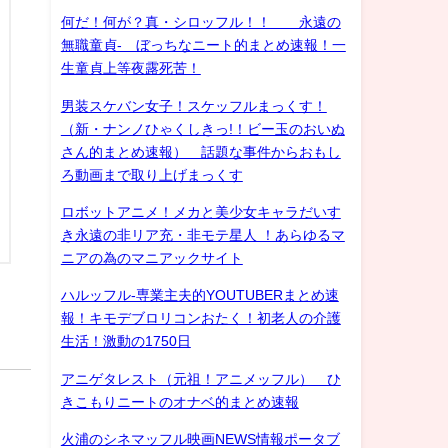
何だ！何が？真・シロッフル！！ 永遠の
無職童貞- ぼっちなニート的まとめ速報！一
生童貞上等夜露死苦！
男装スケバン女子！スケッフルまっくす！
（新・ナンノひゃくしきっ!！ビー玉のおいぬ
さん的まとめ速報） 話題な事件からおもし
ろ動画まで取り上げまっくす
ロボットアニメ！メカと美少女キャラだいす
き永遠の非リア充・非モテ星人 ！あらゆるマ
ニアの為のマニアックサイト
ハルッフル-専業主夫的YOUTUBERまとめ速
報！キモデブロリコンおたく！初老人の介護
生活！激動の1750日
アニゲタレスト（元祖！アニメッフル） ひ
きこもりニートのオナベ的まとめ速報
火浦のシネマッフル映画NEWS情報ポータブ