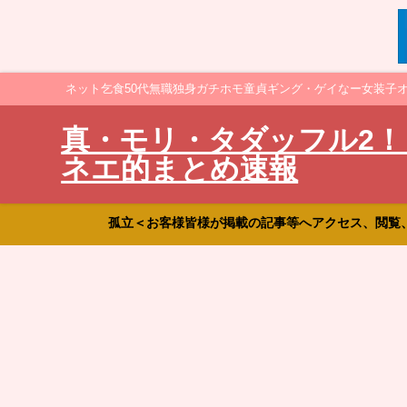
ネット乞食50代無職独身ガチホモ童貞ギング・ゲイなー女装子
真・モリ・タダッフル2！
ネエ的まとめ速報
孤立＜お客様皆様が掲載の記事等へアクセス、閲覧