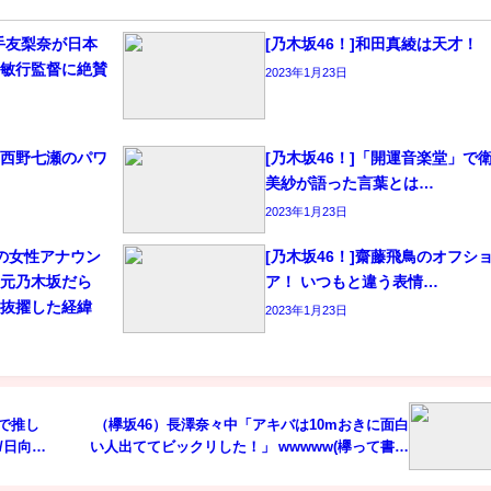
6]平手友梨奈が日本
[乃木坂46！]和田真綾は天才！
田敏行監督に絶賛
2023年1月23日
、西野七瀬のパワ
[乃木坂46！]「開運音楽堂」で
美紗が語った言葉とは…
2023年1月23日
身の女性アナウン
[乃木坂46！]齋藤飛鳥のオフシ
と元乃木坂だら
ア！ いつもと違う表情…
大抜擢した経緯
2023年1月23日
イで推し
（欅坂46）長澤奈々中「アキバは10mおきに面白
優/日向瀬
い人出ててビックリした！」 wwwww(欅って書け
ないの？)1/4 #14