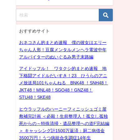
おすすめサイト
おネコさん的まとめ速報 僕の彼女はエリー
ちゃん人形！豆腐メンタルメンヘラ電波中年
アルバイターのぬいぐるみ男子末路編
アイドッフル！ ワタクシ的まとめ速報 地
下格闘アイドルだいすき！23 ひうらのアニ
メ放送局101ちゃんねる BNK48 ！SNH48！
JKT48！MNL48！SGO48！GNZ48！
STU48！SKE48
ヒウラッフルのハーニーフィニッシュゴミ屋
敷補完計画 ＜必殺！生前整理人！孤立し孤独
死からの～特殊清掃・遺品整理への道F完結編
＞ キャッシング計1500万返済：厨二病借金
3500万円！うつ病統合失調症14年生