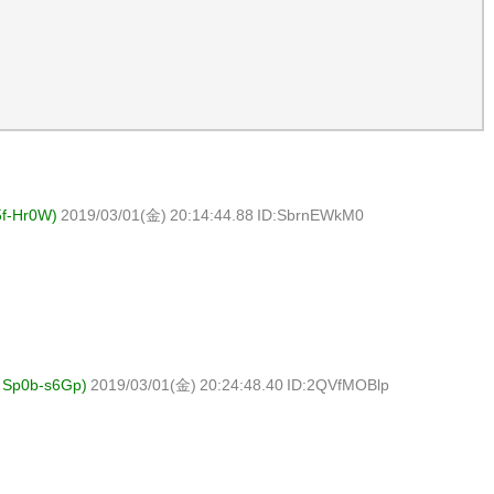
f-Hr0W)
2019/03/01(金) 20:14:44.88 ID:SbrnEWkM0
Sp0b-s6Gp)
2019/03/01(金) 20:24:48.40 ID:2QVfMOBlp