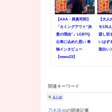
ゲイ
【AAA・與真司郎】
【大人
「カミングアウト“決
モ135
意の理由”」LGBTQ
貸し切
公表に込めた思い 単
いはずも
独インタビュー
面白い
【news23】
関連キーワード
まとめ
乃木坂46
の関連記事