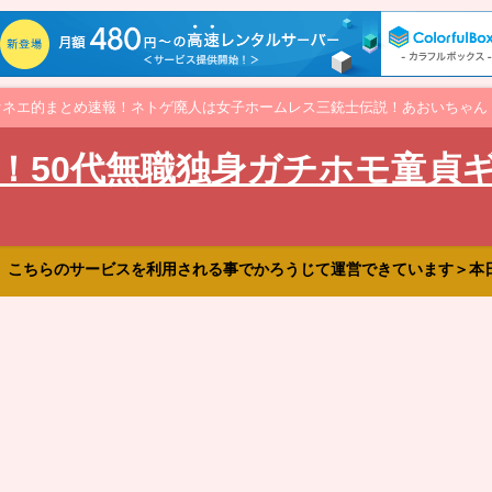
オネエ的まとめ速報！ネトゲ廃人は女子ホームレス三銃士伝説！あおいちゃん
！50代無職独身ガチホモ童貞
、こちらのサービスを利用される事でかろうじて運営できています＞本