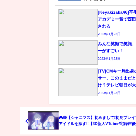
[Keyakizaka4
アカデミー賞で西
される
2023年1月23日
みんな笑顔で笑顔
ーがすごい！
2023年1月23日
[TV]CMキー局出
サー、このままだ
け？テレビ朝日が
2023年1月23日
🎮🔴【シャニマス】初めまして❗️初見プレ
アイドルを探す!!【3D新人VTuber/宅録声
ゆず/アイマスシャイニーカラーズ】