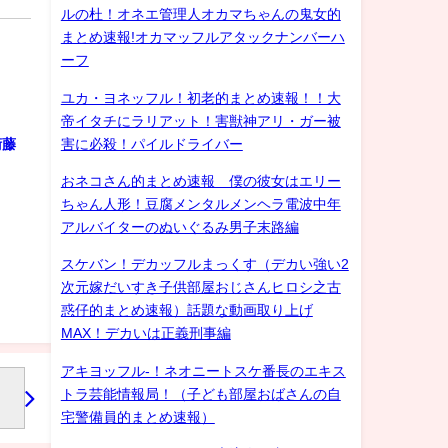
ルの杜！オネエ管理人オカマちゃんの鬼女的
まとめ速報!オカマッフルアタックナンバーハ
ーフ
ユカ・ヨネッフル！初老的まとめ速報！！大
帝イタチにラリアット！害獣神アリ・ガー被
害に必殺！パイルドライバー
衛藤
おネコさん的まとめ速報 僕の彼女はエリー
ちゃん人形！豆腐メンタルメンヘラ電波中年
アルバイターのぬいぐるみ男子末路編
ョ
スケバン！デカッフルまっくす（デカい強い2
次元嫁だいすき子供部屋おじさんヒロシ之古
惑仔的まとめ速報）話題な動画取り上げ
MAX！デカいは正義刑事編
アキヨッフル-！ネオニートスケ番長のエキス
トラ芸能情報局！（子ども部屋おばさんの自
宅警備員的まとめ速報）