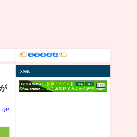
xrea
鳥が
ssj46