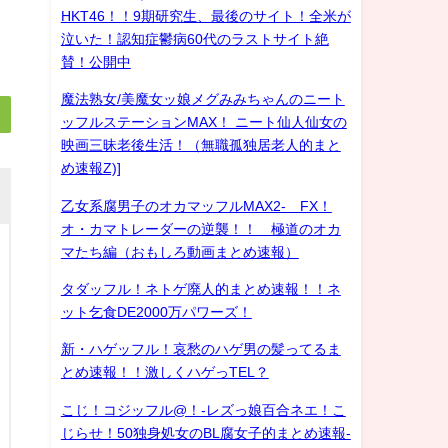
HKT46！！9期研究生、最後のサイト！全米が
泣いた！認知症鬱病60代のラストサイト絶
賛！公開中
魔法熟女/美魔女ッ娘メグみみちゃんのニート
ッフルステーションMAX！ ニート仙人仙女の
映画三昧老後生活！（無職孤独居老人的まと
め速報Z)]
乙女系腐男子のオカマッフルMAX2- FX！
オ・カマトレーダーの逆襲！！ 極道のオカ
マたち編（おもしろ動画まとめ速報）
タダッフル！ネトゲ廃人的まとめ速報！！ネ
ット乞食DE2000万パワーズ！
新・ハゲッフル！哀愁のハゲ男の髪ってるま
とめ速報！！激しくハゲっTEL？
こじ！コジッフル@！-レズっ娘百合ネエ！こ
じらせ！50独身処女のBL腐女子的まとめ速報-