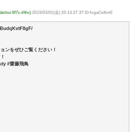
i 9f7c-iHhc)
2019/03/01(金) 20:13:27.37 ID:hrgaCeKm0
p/BudqKvtF8gF/
ションをぜひご覧ください！
す！
uty #齋藤飛鳥