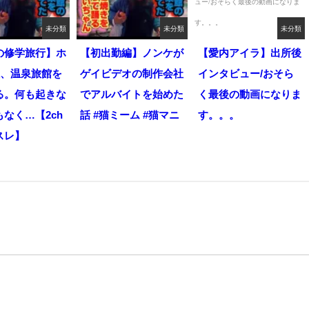
未分類
未分類
未分類
の修学旅行】ホ
【初出勤編】ノンケが
【愛内アイラ】出所後
人、温泉旅館を
ゲイビデオの制作会社
インタビュー/おそら
る。何も起きな
でアルバイトを始めた
く最後の動画になりま
なく…【2ch
話 #猫ミーム #猫マニ
す。。。
スレ】