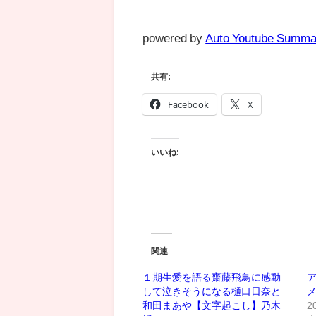
powered by
Auto Youtube Summa
共有:
Facebook
X
いいね:
関連
１期生愛を語る齋藤飛鳥に感動
して泣きそうになる樋口日奈と
メ
和田まあや【文字起こし】乃木
2