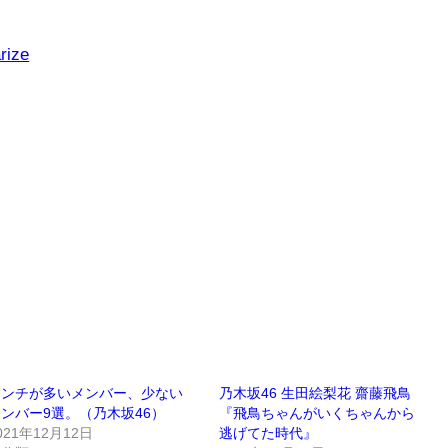
rize
アンチが多いメンバー、少ない
乃木坂46 生田絵梨花 齋藤飛鳥
ンバー9選。（乃木坂46）
『飛鳥ちゃんがいくちゃんから
021年12月12日
逃げてた時代』