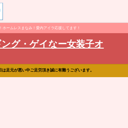
！ホームレスまなみ！愛内アイラ応援してます！
ギング・ゲイなー女装子オ
日は足元が悪い中ご足労頂き誠に有難うございます。