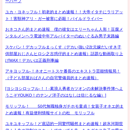
ーハーフ
ユカ・ヨネッフル！初老的まとめ速報！！大帝イタチにラリアッ
ト！害獣神アリ・ガー被害に必殺！パイルドライバー
おネコさん的まとめ速報 僕の彼女はエリーちゃん人形！豆腐メ
ンタルメンヘラ電波中年アルバイターのぬいぐるみ男子末路編
スケバン！デカッフルまっくす（デカい強い2次元嫁だいすき子
供部屋おじさんヒロシ之古惑仔的まとめ速報）話題な動画取り上
げMAX！デカいは正義刑事編
アキヨッフル-！ネオニートスケ番長のエキストラ芸能情報局！
（子ども部屋おばさんの自宅警備員的まとめ速報）
[ヨシヨシロッフル-！！-素浪人勇者カツオンの未解決事件簿へよ
うこそYOUKO！のナンノ洋子のはなしは信じるな編）]
モリッフル！ 50代無職独身ガチホモ童貞！女装子オネエ的ま
とめ速報！有益便利情報サイトの杜 モリッフル
ユキユキッフル！ど底辺的一同驚愕騒然まとめ速報！超氷河期世