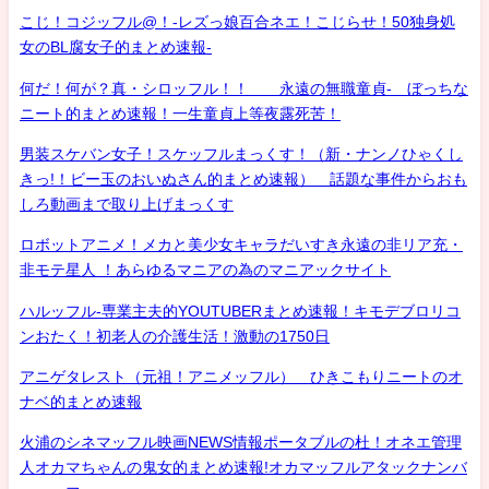
こじ！コジッフル@！-レズっ娘百合ネエ！こじらせ！50独身処
女のBL腐女子的まとめ速報-
何だ！何が？真・シロッフル！！ 永遠の無職童貞- ぼっちな
ニート的まとめ速報！一生童貞上等夜露死苦！
男装スケバン女子！スケッフルまっくす！（新・ナンノひゃくし
きっ!！ビー玉のおいぬさん的まとめ速報） 話題な事件からおも
しろ動画まで取り上げまっくす
ロボットアニメ！メカと美少女キャラだいすき永遠の非リア充・
非モテ星人 ！あらゆるマニアの為のマニアックサイト
ハルッフル-専業主夫的YOUTUBERまとめ速報！キモデブロリコ
ンおたく！初老人の介護生活！激動の1750日
アニゲタレスト（元祖！アニメッフル） ひきこもりニートのオ
ナベ的まとめ速報
火浦のシネマッフル映画NEWS情報ポータブルの杜！オネエ管理
人オカマちゃんの鬼女的まとめ速報!オカマッフルアタックナンバ