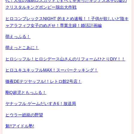
代！人生の強制ロスカットですべてを失ったキグナス氷子の愛の
クリスタルキングボンビー脱出大作戦
ヒロコンプレックスNIGHT 的まとめ速報！！子供が欲しいど陰キ
ャアラフィフ女子のめざせ！専業主婦！婚活計画編
萌えっふる！
萌えっとこあに！
ヒロシッフル！ヒロシデース山さんのリフォームひとりDIY！！
ヒロユキユキッフルMAX！スーパークッキング！
徹夜DEテツヤッフル!！レトロ館2号店！
剛Q超児ともっふる！
ヤナッフル ゲームだいすき6！放送局
ヒウラー総統の野望
魁!!アイドル塾!