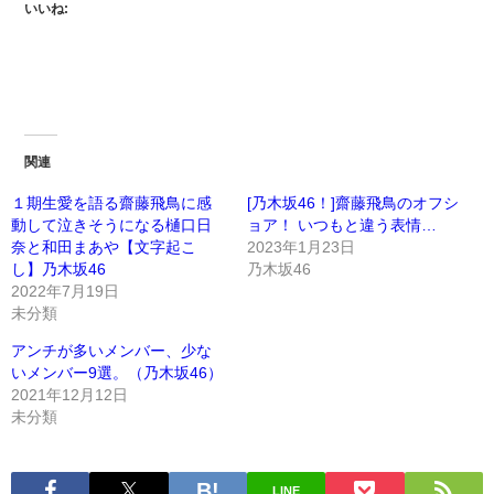
いいね:
関連
１期生愛を語る齋藤飛鳥に感
[乃木坂46！]齋藤飛鳥のオフシ
動して泣きそうになる樋口日
ョア！ いつもと違う表情…
奈と和田まあや【文字起こ
2023年1月23日
し】乃木坂46
乃木坂46
2022年7月19日
未分類
アンチが多いメンバー、少な
いメンバー9選。（乃木坂46）
2021年12月12日
未分類
LINE