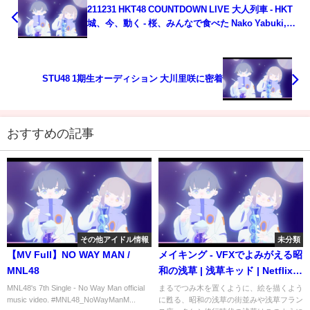
211231 HKT48 COUNTDOWN LIVE 大人列車 - HKT
城、今、動く - 桜、みんなで食べた Nako Yabuki,
Miku Tanaka
STU48 1期生オーディション 大川里咲に密着
おすすめの記事
その他アイドル情報
未分類
【MV Full】NO WAY MAN /
メイキング - VFXでよみがえる昭
MNL48
和の浅草 | 浅草キッド | Netflix
Japan
MNL48's 7th Single - No Way Man official
まるでつみ木を置くように、絵を描くよう
music video. #MNL48_NoWayManM...
に甦る、昭和の浅草の街並みや浅草フラン