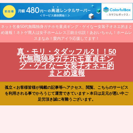
ネット乞食50代無職独身ガチホモ童貞ギング・ゲイなー女装子オネエ的まと
め速報！ネトゲ廃人は女子ホームレス三銃士伝説！あおいちゃん！ホームレ
スまなみ！愛内アイラ応援してます！
真・モリ・タダッフル2！！50
代無職独身ガチホモ童貞ギン
グ・ゲイなー女装子オネエ的
まとめ速報
孤立＜お客様皆様が掲載の記事等へアクセス、閲覧、こちらのサービス
を利用される事でかろうじて運営できています＞本日は足元が悪い中ご
足労頂き誠に有難うございます。