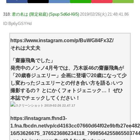
318:
君の名は (限定箱庭) (Spup Sd6d-I6I5)
2019/02/26(火) 21:48:41.86
ID:Bp6yGSYHd
https://www.instagram.com/p/BuWGll4Fx3Z/
それは大丈夫
「齋藤飛鳥でした」
発売中のノンノ4月号では、乃木坂46の齋藤飛鳥が
「20歳春ジュエリー」企画に登場♡20歳になって少
し変わったジュエリーとの付き合い方を語る♪いつ
撮影するの？ とにかくフォトジェニック…！ ぜひ
本誌でチェックしてください！
https://instagram.fhnd3-
1.fna.fbcdn.net/vp/cd4163cc07660d64f02e9bfb27ee482
16/53626675_376523686234118_799856425586550374