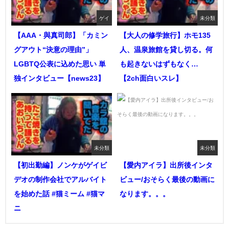
ゲイ
未分類
【AAA・與真司郎】「カミン
【大人の修学旅行】ホモ135
グアウト“決意の理由”」
人、温泉旅館を貸し切る。何
LGBTQ公表に込めた思い 単
も起きないはずもなく…
独インタビュー【news23】
【2ch面白いスレ】
未分類
未分類
【初出勤編】ノンケがゲイビ
【愛内アイラ】出所後インタ
デオの制作会社でアルバイト
ビュー/おそらく最後の動画に
を始めた話 #猫ミーム #猫マ
なります。。。
ニ