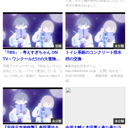
ス座。タケシ修行時代の浅草はこのように
VFXで再現されました。 ...
芸能
未分類
「TBS」 - 考えすぎちゃん ON
トイレ系統のコンクリート排水
TV～ワンクールだけの大冒険～
枡の交換
（テレビ東京）
平岡プロデューサーは、TBSからパラビに
■株式会社日本ホーム
出向している。パラビで配信している「リ
http://nihonhome.co.jp ​・お問い合わせ：
コレイのB→A～垢抜け... Source: https://...
0120-56-5688 ・業務内容：給排水設
備...
未分類
未分類
【安倍元首相銃撃】参院選迫る
中居大輔と本田翼と夜な夜なラ