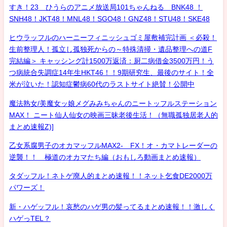
すき！23 ひうらのアニメ放送局101ちゃんねる BNK48 ！
SNH48！JKT48！MNL48！SGO48！GNZ48！STU48！SKE48
ヒウラッフルのハーニーフィニッシュゴミ屋敷補完計画 ＜必殺！
生前整理人！孤立し孤独死からの～特殊清掃・遺品整理への道F
完結編＞ キャッシング計1500万返済：厨二病借金3500万円！う
つ病統合失調症14年生HKT46！！9期研究生、最後のサイト！全
米が泣いた！認知症鬱病60代のラストサイト絶賛！公開中
魔法熟女/美魔女ッ娘メグみみちゃんのニートッフルステーション
MAX！ ニート仙人仙女の映画三昧老後生活！（無職孤独居老人的
まとめ速報Z)]
乙女系腐男子のオカマッフルMAX2- FX！オ・カマトレーダーの
逆襲！！ 極道のオカマたち編（おもしろ動画まとめ速報）
タダッフル！ネトゲ廃人的まとめ速報！！ネット乞食DE2000万
パワーズ！
新・ハゲッフル！哀愁のハゲ男の髪ってるまとめ速報！！激しく
ハゲっTEL？