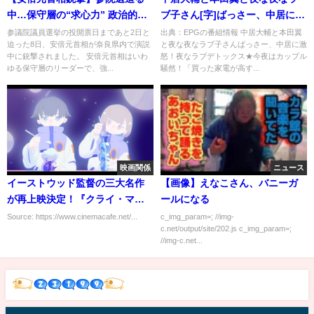
中…保守層の“求心力” 政治的な
ブ子さん[字]ばっさー、中居に激
影響は
怒！夜なラブデトックス★…の
参議院議員選挙の投開票日まであと2日と
出典：EPGの番組情報 中居大輔と本田翼
迫った8日、安倍元首相が奈良県内で演説
と夜な夜なラブ子さんばっさー、中居に激
番組内容解析まとめ
中に銃撃されました。 安倍元首相はいわ
怒！夜なラブデトックス★今夜はカップル
ゆる保守層のリーダーで、強...
騒然！「買った家電が高す...
映画関係
ニュース
イーストウッド監督の三大名作
【画像】えなこさん、バニーガ
が再上映決定！『クライ・マッ
ールになる
チョ』公開記念特別上映にて
Source: https://www.cinemacafe.net/...
c_img_param=; //img-
c.net/output/site/202.js c_img_param=;
//img-c.net...