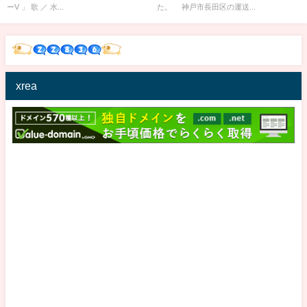
ーV 」 歌 ／ 水...
た。 神戸市長田区の運送...
xrea