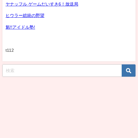
ヤナッフル ゲームだいすき6！放送局
ヒウラー総統の野望
魁!!アイドル塾!
t112