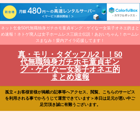
ネット乞食50代無職独身ガチホモ童貞ギング・ゲイなー女装子オネエ的まと
め速報！ネトゲ廃人は女子ホームレス三銃士伝説！あおいちゃん！ホームレ
スまなみ！愛内アイラ応援してます！
真・モリ・タダッフル2！！50
代無職独身ガチホモ童貞ギン
グ・ゲイなー女装子オネエ的
まとめ速報
孤立＜お客様皆様が掲載の記事等へアクセス、閲覧、こちらのサービス
を利用される事でかろうじて運営できています＞本日は足元が悪い中ご
足労頂き誠に有難うございます。