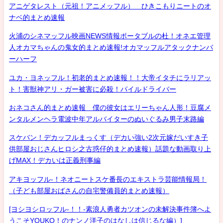
アニゲタレスト（元祖！アニメッフル） ひきこもりニートのオ
ナベ的まとめ速報
火浦のシネマッフル映画NEWS情報ポータブルの杜！オネエ管理
人オカマちゃんの鬼女的まとめ速報!オカマッフルアタックナンバ
ーハーフ
ユカ・ヨネッフル！初老的まとめ速報！！大帝イタチにラリアッ
ト！害獣神アリ・ガー被害に必殺！パイルドライバー
おネコさん的まとめ速報 僕の彼女はエリーちゃん人形！豆腐メ
ンタルメンヘラ電波中年アルバイターのぬいぐるみ男子末路編
スケバン！デカッフルまっくす（デカい強い2次元嫁だいすき子
供部屋おじさんヒロシ之古惑仔的まとめ速報）話題な動画取り上
げMAX！デカいは正義刑事編
アキヨッフル-！ネオニートスケ番長のエキストラ芸能情報局！
（子ども部屋おばさんの自宅警備員的まとめ速報）
[ヨシヨシロッフル-！！-素浪人勇者カツオンの未解決事件簿へよ
うこそYOUKO！のナンノ洋子のはなしは信じるな編）]