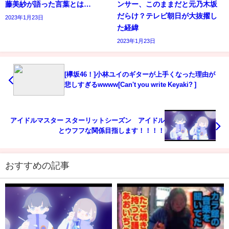
藤美紗が語った言葉とは…
ンサー、このままだと元乃木坂
だらけ？テレビ朝日が大抜擢し
2023年1月23日
た経緯
2023年1月23日
[欅坂46！]小林ユイのギターが上手くなった理由が
悲しすぎるwwww[Can't you write Keyaki? ]
アイドルマスター スターリットシーズン アイドル
とウフフな関係目指します！！！！
おすすめの記事