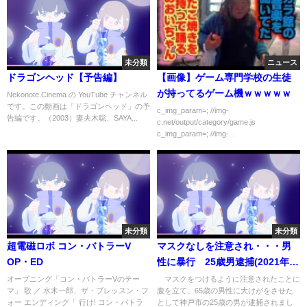
未分類
ニュース
ドラゴンヘッド【予告編】
【画像】ゲーム専門学校の生徒
が持ってるゲーム機ｗｗｗｗｗ
Nekonote.Cinema の YouTube チャンネル
です。この動画は「ドラゴンヘッド」の予
c_img_param=; //img-
告編です。（2003）妻夫木聡、SAYA...
c.net/output/category/game.js
c_img_param=; //img-...
未分類
未分類
超電磁ロボ コン・バトラーV
マスクなしを注意され・・・男
OP・ED
性に暴行 25歳男逮捕(2021年12
月8日)
オープニング「コン・バトラーVのテー
マスクをつけるように注意されたことに
マ」 歌 ／ 水木一郎、ザ・ブレッスン・フ
腹を立て、65歳の男性に大けがをさせた
ォー エンディング「 行け! コン・バトラ
として神戸市の25歳の男が逮捕されまし