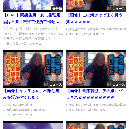
未分類
ニュース
【LINE】同級生男「女に生理用
【画像】この焼きそばよく買う
品は不要！根性で便所で出せば
奴ｗｗｗｗｗ
OK」クラス女全員「…」する
◎今回のお話 今日の授業は女性の生理に
c_img_param=; //img-c.net/output/site/42.js
ついてで、授業が終わった後、クラスのあ
c_img_param=; //img-c.net/...
と…【スカッとする話】
る男子の一言に教室中が震撼した・・・
「気になるLINE」のチャ...
ニュース
ニュース
【画像】イッヌさん、不敵な笑
【画像】長瀬智也、夜の嬢にバ
みを浮かべてしまう
ラされるｗｗｗｗｗｗｗｗ
c_img_param=; //img-
c_img_param=; //img-c.net/output/site/42.js
c.net/output/category/anime.js
c_img_param=; //img-c.net/...
c_img_param=; //img...