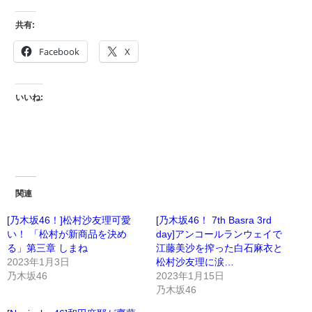
共有:
Facebook
X
いいね:
関連
[乃木坂46！]松村沙友理可愛
[乃木坂46！ 7th Basra 3rd
い！ 「松村が新商品を決め
day]アンコールランウェイで
る」第三章 しまね
江藤美沙を搾った白石麻衣と
2023年1月3日
松村沙友理に涙…
乃木坂46
2023年1月15日
乃木坂46