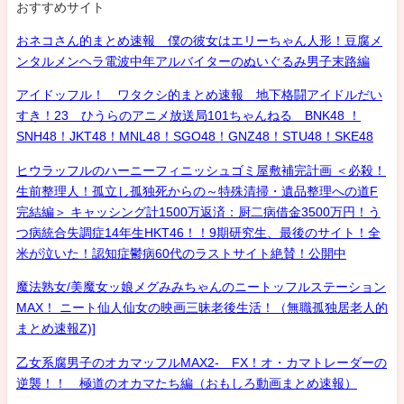
おすすめサイト
おネコさん的まとめ速報 僕の彼女はエリーちゃん人形！豆腐メ
ンタルメンヘラ電波中年アルバイターのぬいぐるみ男子末路編
アイドッフル！ ワタクシ的まとめ速報 地下格闘アイドルだい
すき！23 ひうらのアニメ放送局101ちゃんねる BNK48 ！
SNH48！JKT48！MNL48！SGO48！GNZ48！STU48！SKE48
ヒウラッフルのハーニーフィニッシュゴミ屋敷補完計画 ＜必殺！
生前整理人！孤立し孤独死からの～特殊清掃・遺品整理への道F
完結編＞ キャッシング計1500万返済：厨二病借金3500万円！う
つ病統合失調症14年生HKT46！！9期研究生、最後のサイト！全
米が泣いた！認知症鬱病60代のラストサイト絶賛！公開中
魔法熟女/美魔女ッ娘メグみみちゃんのニートッフルステーション
MAX！ ニート仙人仙女の映画三昧老後生活！（無職孤独居老人的
まとめ速報Z)]
乙女系腐男子のオカマッフルMAX2- FX！オ・カマトレーダーの
逆襲！！ 極道のオカマたち編（おもしろ動画まとめ速報）