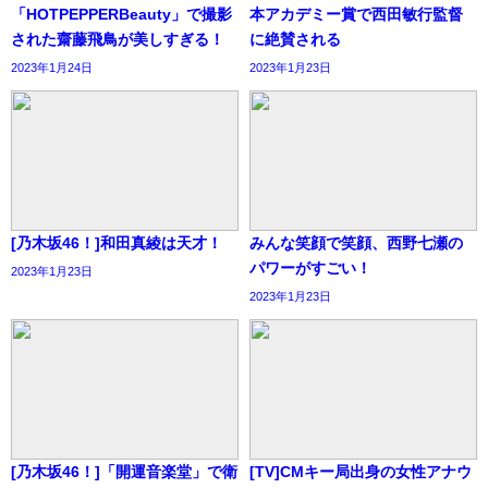
「HOTPEPPERBeauty」で撮影
本アカデミー賞で西田敏行監督
された齋藤飛鳥が美しすぎる！
に絶賛される
2023年1月24日
2023年1月23日
[乃木坂46！]和田真綾は天才！
みんな笑顔で笑顔、西野七瀬の
パワーがすごい！
2023年1月23日
2023年1月23日
[乃木坂46！]「開運音楽堂」で衛
[TV]CMキー局出身の女性アナウ