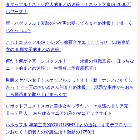
タダッフル！ネトゲ廃人的まとめ速報！！ネット乞食DE2000万
パワーズ！
新・ハゲッフル！哀愁のハゲ男の髪ってるまとめ速報！！激しく
ハゲっTEL？
こじ！コジッフル@！-レズっ娘百合ネエ！こじらせ！50独身処
女のBL腐女子的まとめ速報-
何だ！何が？真・シロッフル！！ 永遠の無職童貞- ぼっちな
ニート的まとめ速報！一生童貞上等夜露死苦！
男装スケバン女子！スケッフルまっくす！（新・ナンノひゃくし
きっ!！ビー玉のおいぬさん的まとめ速報） 話題な事件からおも
しろ動画まで取り上げまっくす
ロボットアニメ！メカと美少女キャラだいすき永遠の非リア充・
非モテ星人 ！あらゆるマニアの為のマニアックサイト
ハルッフル-専業主夫的YOUTUBERまとめ速報！キモデブロリコ
ンおたく！初老人の介護生活！激動の1750日