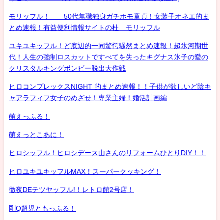
モリッフル！ 50代無職独身ガチホモ童貞！女装子オネエ的ま
とめ速報！有益便利情報サイトの杜 モリッフル
ユキユキッフル！ど底辺的一同驚愕騒然まとめ速報！超氷河期世
代！人生の強制ロスカットですべてを失ったキグナス氷子の愛の
クリスタルキングボンビー脱出大作戦
ヒロコンプレックスNIGHT 的まとめ速報！！子供が欲しいど陰キ
ャアラフィフ女子のめざせ！専業主婦！婚活計画編
萌えっふる！
萌えっとこあに！
ヒロシッフル！ヒロシデース山さんのリフォームひとりDIY！！
ヒロユキユキッフルMAX！スーパークッキング！
徹夜DEテツヤッフル!！レトロ館2号店！
剛Q超児ともっふる！