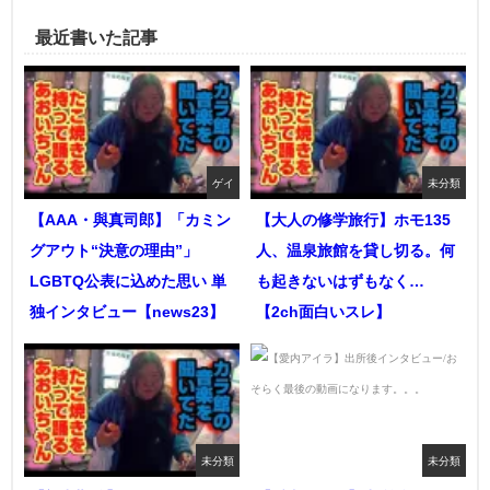
最近書いた記事
ゲイ
未分類
【AAA・與真司郎】「カミン
【大人の修学旅行】ホモ135
グアウト“決意の理由”」
人、温泉旅館を貸し切る。何
LGBTQ公表に込めた思い 単
も起きないはずもなく…
独インタビュー【news23】
【2ch面白いスレ】
未分類
未分類