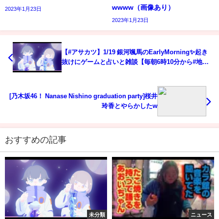
wwww（画像あり）
2023年1月23日
2023年1月23日
【#アサカツ】1/19 銀河颯馬のEarlyMorning✨起き
抜けにゲームと占いと雑談【毎朝6時10分から#地下
アイドルの #朝活配信/Vtuber/銀河颯馬】
[乃木坂46！ Nanase Nishino graduation party]桜井
玲香とやらかしたw
おすすめの記事
未分類
ニュース