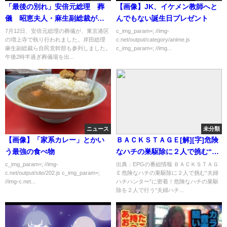
「最後の別れ」安倍元総理 葬
【画像】JK、イケメン教師へと
儀 昭恵夫人・麻生副総裁が弔
んでもない誕生日プレゼント
辞｜TBS NEWS DIG
7月12日、安倍元総理の葬儀が、東京港区
c_img_param=; //img-
の増上寺で執り行われました。岸田総理
c.net/output/category/anime.js
麻生副総裁ら自民党幹部も参列しました。
c_img_param=; //img...
午後2時半過ぎ葬儀場を出...
ニュース
未分類
【画像】「家系カレー」とかい
ＢＡＣＫＳＴＡＧＥ[解][字]危険
う最強の食べ物
なハチの巣駆除に２人で挑む“夫
婦ハチハンター”に密着！…の番
c_img_param=; //img-
出典：EPGの番組情報 ＢＡＣＫＳＴＡＧ
c.net/output/site/202.js c_img_param=;
Ｅ危険なハチの巣駆除に２人で挑む“夫婦
組内容解析まとめ
//img-c.net...
ハチハンター”に密着！危険なハチの巣駆
除を２人で行う“夫婦ハチ...