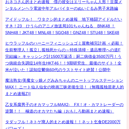
おネコさん的まとめ速報 僕の彼女はエリーちゃん人形！豆腐メ
ンタルメンヘラ電波中年アルバイターのぬいぐるみ男子末路編
アイドッフル！ ワタクシ的まとめ速報 地下格闘アイドルだい
すき！23 ひうらのアニメ放送局101ちゃんねる BNK48 ！
SNH48！JKT48！MNL48！SGO48！GNZ48！STU48！SKE48
ヒウラッフルのハーニーフィニッシュゴミ屋敷補完計画 ＜必殺！
生前整理人！孤立し孤独死からの～特殊清掃・遺品整理への道F
完結編＞ キャッシング計1500万返済：厨二病借金3500万円！う
つ病統合失調症14年生HKT46！！9期研究生、最後のサイト！全
米が泣いた！認知症鬱病60代のラストサイト絶賛！公開中
魔法熟女/美魔女ッ娘メグみみちゃんのニートッフルステーション
MAX！ ニート仙人仙女の映画三昧老後生活！（無職孤独居老人的
まとめ速報Z)]
乙女系腐男子のオカマッフルMAX2- FX！オ・カマトレーダーの
逆襲！！ 極道のオカマたち編（おもしろ動画まとめ速報）
タダッフル！ネトゲ廃人的まとめ速報！！ネット乞食DE2000万
パワーズ！