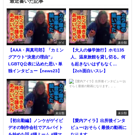
最近書いた記事
ゲイ
未分類
【AAA・與真司郎】「カミン
【大人の修学旅行】ホモ135
グアウト“決意の理由”」
人、温泉旅館を貸し切る。何
LGBTQ公表に込めた思い 単
も起きないはずもなく…
独インタビュー【news23】
【2ch面白いスレ】
未分類
未分類
【初出勤編】ノンケがゲイビ
【愛内アイラ】出所後インタ
デオの制作会社でアルバイト
ビュー/おそらく最後の動画に
を始めた話 #猫ミーム #猫マ
なります。。。