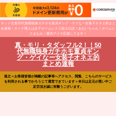
ネット乞食50代無職独身ガチホモ童貞ギング・ゲイなー女装子オネエ的まと
め速報！ネトゲ廃人は女子ホームレス三銃士伝説！あおいちゃん！ホームレ
スまなみ！愛内アイラ応援してます！
真・モリ・タダッフル2！！50
代無職独身ガチホモ童貞ギン
グ・ゲイなー女装子オネエ的
まとめ速報
孤立＜お客様皆様が掲載の記事等へアクセス、閲覧、こちらのサービス
を利用される事でかろうじて運営できています＞本日は足元が悪い中ご
足労頂き誠に有難うございます。