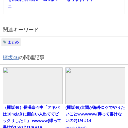
ニ
関連キーワード
まとめ
欅坂46
の関連記事
（欅坂46）長澤奈々中「アキバ
(欅坂46)大関が海外ロケでやりた
は10mおきに面白い人出ててビ
いことwwwwww(欅って書けな
ックリした！」 wwwww(欅って
いの?)1/4 #14
書けないの？)1/4 #14
2023年1月23日