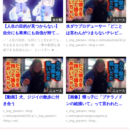
未分類
ニュース
【人生の目的が見つからない】
水ダウプロデューサー「どこと
自分にも将来にも自信が持てな
は言わんがつまらないテレビ局
い方に贈る、人生が少し楽にな
が1つある」
✅「人生の目的」を持とうと言われても、
c_img_param=; //img-c.net/output/site/42.js
今を生きるのが精一杯 ✅夢や願望を達
c_img_param=; //img-c.net/...
って、進む方向が見つかる「５
成できる自信もない、という方へ ★ ...
STEP」
ニュース
ニュース
【動画】犬、ジジイの散歩に付
【画像】甥っ子に「プテラノド
き合う
ンの絵描いて」って言われたか
ら描いてあげたら「気持ち悪
c_img_param=; //img-
c_img_param=; //img-
c.net/output/site/202.js c_img_param=;
c.net/output/category/game.js
い」って言われた…
//img-c.net...
c_img_param=; //img-...