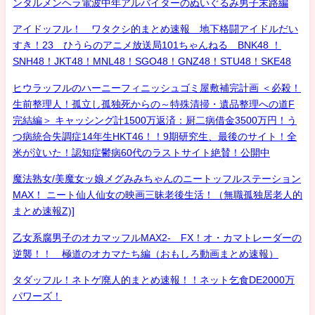
ンタルメンヘラ電波中年アルバイターのぬいぐるみ男子末路編
アイドッフル！ ワタクシ的まとめ速報 地下格闘アイドルだい
すき！23 ひうらのアニメ放送局101ちゃんねる BNK48 ！
SNH48！JKT48！MNL48！SGO48！GNZ48！STU48！SKE48
ヒウラッフルのハーニーフィニッシュゴミ屋敷補完計画 ＜必殺！
生前整理人！孤立し孤独死からの～特殊清掃・遺品整理への道F
完結編＞ キャッシング計1500万返済：厨二病借金3500万円！う
つ病統合失調症14年生HKT46！！9期研究生、最後のサイト！全
米が泣いた！認知症鬱病60代のラストサイト絶賛！公開中
魔法熟女/美魔女ッ娘メグみみちゃんのニートッフルステーション
MAX！ ニート仙人仙女の映画三昧老後生活！（無職孤独居老人的
まとめ速報Z)]
乙女系腐男子のオカマッフルMAX2- FX！オ・カマトレーダーの
逆襲！！ 極道のオカマたち編（おもしろ動画まとめ速報）
タダッフル！ネトゲ廃人的まとめ速報！！ネット乞食DE2000万
パワーズ！