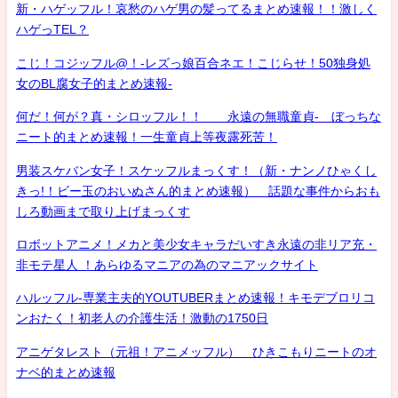
新・ハゲッフル！哀愁のハゲ男の髪ってるまとめ速報！！激しく
ハゲっTEL？
こじ！コジッフル@！-レズっ娘百合ネエ！こじらせ！50独身処
女のBL腐女子的まとめ速報-
何だ！何が？真・シロッフル！！ 永遠の無職童貞- ぼっちな
ニート的まとめ速報！一生童貞上等夜露死苦！
男装スケバン女子！スケッフルまっくす！（新・ナンノひゃくし
きっ!！ビー玉のおいぬさん的まとめ速報） 話題な事件からおも
しろ動画まで取り上げまっくす
ロボットアニメ！メカと美少女キャラだいすき永遠の非リア充・
非モテ星人 ！あらゆるマニアの為のマニアックサイト
ハルッフル-専業主夫的YOUTUBERまとめ速報！キモデブロリコ
ンおたく！初老人の介護生活！激動の1750日
アニゲタレスト（元祖！アニメッフル） ひきこもりニートのオ
ナベ的まとめ速報