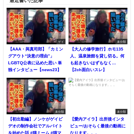
最近書いた記事
ゲイ
未分類
【AAA・與真司郎】「カミン
【大人の修学旅行】ホモ135
グアウト“決意の理由”」
人、温泉旅館を貸し切る。何
LGBTQ公表に込めた思い 単
も起きないはずもなく…
独インタビュー【news23】
【2ch面白いスレ】
未分類
未分類
【初出勤編】ノンケがゲイビ
【愛内アイラ】出所後インタ
デオの制作会社でアルバイト
ビュー/おそらく最後の動画に
を始めた話 #猫ミーム #猫マ
なります。。。