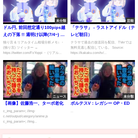
未分類
芸能
ドル円, 前回想定通り100pips越
「テラサ」 - ラストアイドル（テ
えの下落 !! 週明け以降(7/4~) の
レビ朝日）
想定と環境認識【7月2日(土)】
独り言 & リアルタイム相場分析メモ↓ ・
テラサで過去の放送回を配信、TVerでは
(独り言) ツイッター →
無料見逃し配信している。 Source:
USDJPY, 米10年債利回り, DXY,
https://twitter.com/FxYoppi ・ (リアル...
https://kakaku.com/tv/...
雇用統計
ニュース
未分類
【画像】佐藤浩一、ターボ老化
ボルテスV：レガシー OP・ED
c_img_param=; //img-
...
c.net/output/category/anime.js
c_img_param=; //img...