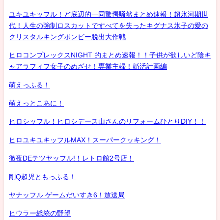
ユキユキッフル！ど底辺的一同驚愕騒然まとめ速報！超氷河期世
代！人生の強制ロスカットですべてを失ったキグナス氷子の愛の
クリスタルキングボンビー脱出大作戦
ヒロコンプレックスNIGHT 的まとめ速報！！子供が欲しいど陰キ
ャアラフィフ女子のめざせ！専業主婦！婚活計画編
萌えっふる！
萌えっとこあに！
ヒロシッフル！ヒロシデース山さんのリフォームひとりDIY！！
ヒロユキユキッフルMAX！スーパークッキング！
徹夜DEテツヤッフル!！レトロ館2号店！
剛Q超児ともっふる！
ヤナッフル ゲームだいすき6！放送局
ヒウラー総統の野望