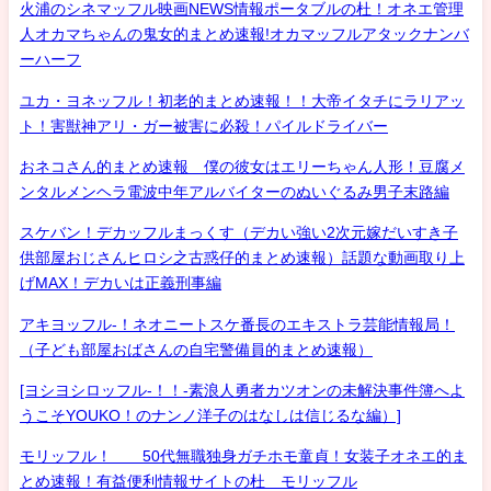
火浦のシネマッフル映画NEWS情報ポータブルの杜！オネエ管理
人オカマちゃんの鬼女的まとめ速報!オカマッフルアタックナンバ
ーハーフ
ユカ・ヨネッフル！初老的まとめ速報！！大帝イタチにラリアッ
ト！害獣神アリ・ガー被害に必殺！パイルドライバー
おネコさん的まとめ速報 僕の彼女はエリーちゃん人形！豆腐メ
ンタルメンヘラ電波中年アルバイターのぬいぐるみ男子末路編
スケバン！デカッフルまっくす（デカい強い2次元嫁だいすき子
供部屋おじさんヒロシ之古惑仔的まとめ速報）話題な動画取り上
げMAX！デカいは正義刑事編
アキヨッフル-！ネオニートスケ番長のエキストラ芸能情報局！
（子ども部屋おばさんの自宅警備員的まとめ速報）
[ヨシヨシロッフル-！！-素浪人勇者カツオンの未解決事件簿へよ
うこそYOUKO！のナンノ洋子のはなしは信じるな編）]
モリッフル！ 50代無職独身ガチホモ童貞！女装子オネエ的ま
とめ速報！有益便利情報サイトの杜 モリッフル