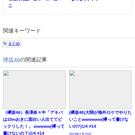
ニ
関連キーワード
まとめ
欅坂46
の関連記事
（欅坂46）長澤奈々中「アキバ
(欅坂46)大関が海外ロケでやりた
は10mおきに面白い人出ててビ
いことwwwwww(欅って書けな
ックリした！」 wwwww(欅って
いの?)1/4 #14
書けないの？)1/4 #14
2023年1月23日