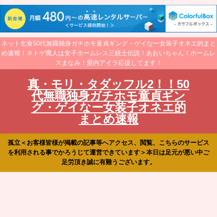
ネット乞食50代無職独身ガチホモ童貞ギング・ゲイなー女装子オネエ的まと
め速報！ネトゲ廃人は女子ホームレス三銃士伝説！あおいちゃん！ホームレ
スまなみ！愛内アイラ応援してます！
真・モリ・タダッフル2！！50
代無職独身ガチホモ童貞ギン
グ・ゲイなー女装子オネエ的
まとめ速報
孤立＜お客様皆様が掲載の記事等へアクセス、閲覧、こちらのサービス
を利用される事でかろうじて運営できています＞本日は足元が悪い中ご
足労頂き誠に有難うございます。