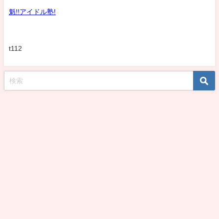
魁!!アイドル塾!
t112
koshirohiroko39jp All Rights Reserved.