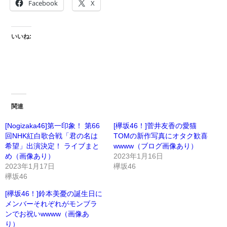
Facebook
X
いいね:
関連
[Nogizaka46]第一印象！ 第66
[欅坂46！]菅井友香の愛猫
回NHK紅白歌合戦「君の名は
TOMの新作写真にオタク歓喜
希望」出演決定！ ライブまと
wwww（ブログ画像あり）
め（画像あり）
2023年1月16日
2023年1月17日
欅坂46
欅坂46
[欅坂46！]鈴本美憂の誕生日に
メンバーそれぞれがモンブラ
ンでお祝いwwww（画像あ
り）