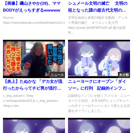
【画像】磯山さやか(39)、ママ
シュメール文明の滅亡 文明の
BODYがえっちすぎるwwwww
祖となった謎の超古代文明の最
期
Source:
文明を始めた者達の物語 次動画：アッカ
https://newmatosoku.com/feed/main/rss2.xml...
ド帝国の滅亡 オリエント史入門
https://youtu.be/NFMTHuf2-q8 秦の始皇
帝...
ニュース
未分類
【炎上】たぬかな 「デカ女が流
ニューヨークにオープン「ダイ
行ったからってチビ男が流行る
ソー」に行列 記録的インフレ
ことは未来永劫無い！」
続く中
c_img_param=; //img-
記録的なインフレが続くアメリカ・ニュー
c.net/output/site/202.js c_img_param=;
ヨークで15日、大手100円ショップチェー
//img-c.net...
ンのダイソーがマンハッタンで初となる店
舗をオープンしました。...