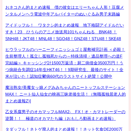
おネコさん的まとめ速報 僕の彼女はエリーちゃん人形！豆腐メ
ンタルメンヘラ電波中年アルバイターのぬいぐるみ男子末路編
アイドッフル！ ワタクシ的まとめ速報 地下格闘アイドルだい
すき！23 ひうらのアニメ放送局101ちゃんねる BNK48 ！
SNH48！JKT48！MNL48！SGO48！GNZ48！STU48！SKE48
ヒウラッフルのハーニーフィニッシュゴミ屋敷補完計画 ＜必殺！
生前整理人！孤立し孤独死からの～特殊清掃・遺品整理への道F
完結編＞ キャッシング計1500万返済：厨二病借金3500万円！う
つ病統合失調症14年生HKT46！！9期研究生、最後のサイト！全
米が泣いた！認知症鬱病60代のラストサイト絶賛！公開中
魔法熟女/美魔女ッ娘メグみみちゃんのニートッフルステーション
MAX！ ニート仙人仙女の映画三昧老後生活！（無職孤独居老人的
まとめ速報Z)]
乙女系腐男子のオカマッフルMAX2- FX！オ・カマトレーダーの
逆襲！！ 極道のオカマたち編（おもしろ動画まとめ速報）
タダッフル！ネトゲ廃人的まとめ速報！！ネット乞食DE2000万