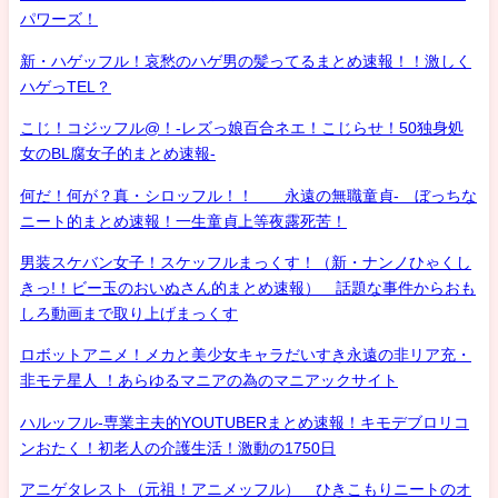
パワーズ！
新・ハゲッフル！哀愁のハゲ男の髪ってるまとめ速報！！激しく
ハゲっTEL？
こじ！コジッフル@！-レズっ娘百合ネエ！こじらせ！50独身処
女のBL腐女子的まとめ速報-
何だ！何が？真・シロッフル！！ 永遠の無職童貞- ぼっちな
ニート的まとめ速報！一生童貞上等夜露死苦！
男装スケバン女子！スケッフルまっくす！（新・ナンノひゃくし
きっ!！ビー玉のおいぬさん的まとめ速報） 話題な事件からおも
しろ動画まで取り上げまっくす
ロボットアニメ！メカと美少女キャラだいすき永遠の非リア充・
非モテ星人 ！あらゆるマニアの為のマニアックサイト
ハルッフル-専業主夫的YOUTUBERまとめ速報！キモデブロリコ
ンおたく！初老人の介護生活！激動の1750日
アニゲタレスト（元祖！アニメッフル） ひきこもりニートのオ