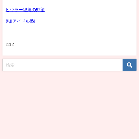
ヒウラー総統の野望
魁!!アイドル塾!
t112