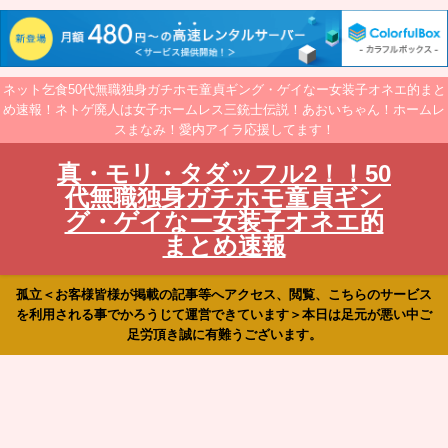
ネット乞食50代無職独身ガチホモ童貞ギング・ゲイなー女装子オネエ的まと
め速報！ネトゲ廃人は女子ホームレス三銃士伝説！あおいちゃん！ホームレ
スまなみ！愛内アイラ応援してます！
真・モリ・タダッフル2！！50
代無職独身ガチホモ童貞ギン
グ・ゲイなー女装子オネエ的
まとめ速報
孤立＜お客様皆様が掲載の記事等へアクセス、閲覧、こちらのサービス
を利用される事でかろうじて運営できています＞本日は足元が悪い中ご
足労頂き誠に有難うございます。