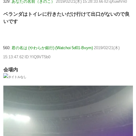
329:
あなたの名前（きのこ）
2019/02/21(木) 15:28:33.66 ID:qXuwlVri0
ベランダはトイレに行きたいだけ行けて出口がないので良
いです
560:
君の名は (やわらか銀行) (Watchoi 5d01-Bvym)
2019/02/21(木)
15:13:47.62 ID:YIQ9VT5b0
会場内