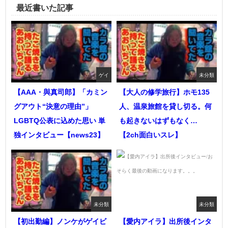
最近書いた記事
ゲイ
未分類
【AAA・與真司郎】「カミン
【大人の修学旅行】ホモ135
グアウト“決意の理由”」
人、温泉旅館を貸し切る。何
LGBTQ公表に込めた思い 単
も起きないはずもなく…
独インタビュー【news23】
【2ch面白いスレ】
未分類
未分類
【初出勤編】ノンケがゲイビ
【愛内アイラ】出所後インタ