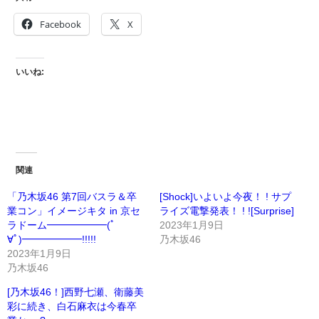
Facebook
X
いいね:
関連
「乃木坂46 第7回バスラ＆卒
[Shock]いよいよ今夜！ ! サプ
業コン」イメージキタ in 京セ
ライズ電撃発表！ ! ![Surprise]
ラドーム━━━━━━(ﾟ
2023年1月9日
∀ﾟ)━━━━━━!!!!!
乃木坂46
2023年1月9日
乃木坂46
[乃木坂46！]西野七瀬、衛藤美
彩に続き、白石麻衣は今春卒