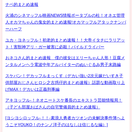
ナベ的まとめ速報
火浦のシネマッフル映画NEWS情報ポータブルの杜！オネエ管理
人オカマちゃんの鬼女的まとめ速報!オカマッフルアタックナンバ
ーハーフ
ユカ・ヨネッフル！初老的まとめ速報！！大帝イタチにラリアッ
ト！害獣神アリ・ガー被害に必殺！パイルドライバー
おネコさん的まとめ速報 僕の彼女はエリーちゃん人形！豆腐メ
ンタルメンヘラ電波中年アルバイターのぬいぐるみ男子末路編
スケバン！デカッフルまっくす（デカい強い2次元嫁だいすき子
供部屋おじさんヒロシ之古惑仔的まとめ速報）話題な動画取り上
げMAX！デカいは正義刑事編
アキヨッフル-！ネオニートスケ番長のエキストラ芸能情報局！
（子ども部屋おばさんの自宅警備員的まとめ速報）
[ヨシヨシロッフル-！！-素浪人勇者カツオンの未解決事件簿へよ
うこそYOUKO！のナンノ洋子のはなしは信じるな編）]