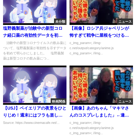
未分類
ニュース
塩野義製薬が治験中の新型コロ
【画像】ロシア兵ジャベリンが
ナ経口薬の有効性データを初公
怖すぎて戦争に屋根をつけるｗ
表(2022年1月31日)
ｗｗｗｗ
治験中の新型コロナウイルスの飲み薬に
c_img_param=; //img-
ついて、塩野義製薬が有効性を示すデータ
c.net/output/category/anime.js
を初めて明らかにしました。 塩野義製
c_img_param=; //img...
薬は新型コロナの飲み薬につ...
映画関係
ニュース
【USJ】ベイエリアの夜景をひと
【画像】あのちゃん「マキマさ
りじめ！週末にはフラも楽しめ
んのコスプレしました」←違う
るリーベルホテルのハワイアン
だろ
Source: https://www.cinemacafe.net/...
c_img_param=; //img-
c.net/output/category/anime.js
ディナーブッフェを体験
c_img_param=; //img...