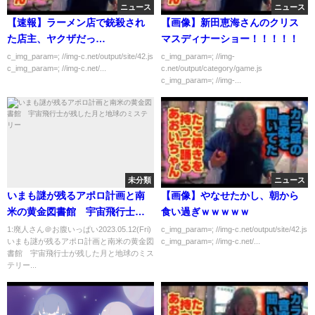
ニュース
ニュース
【速報】ラーメン店で銃殺され
【画像】新田恵海さんのクリス
た店主、ヤクザだっ
マスディナーショー！！！！！
た！！！！！
c_img_param=; //img-c.net/output/site/42.js
c_img_param=; //img-
c_img_param=; //img-c.net/...
c.net/output/category/game.js
c_img_param=; //img-...
未分類
ニュース
いまも謎が残るアポロ計画と南
【画像】やなせたかし、朝から
米の黄金図書館 宇宙飛行士が
食い過ぎｗｗｗｗｗ
残した月と地球のミステリー
1:廃人さん＠お腹いっぱい2023.05.12(Fri)
c_img_param=; //img-c.net/output/site/42.js
いまも謎が残るアポロ計画と南米の黄金図
c_img_param=; //img-c.net/...
書館 宇宙飛行士が残した月と地球のミス
テリー...