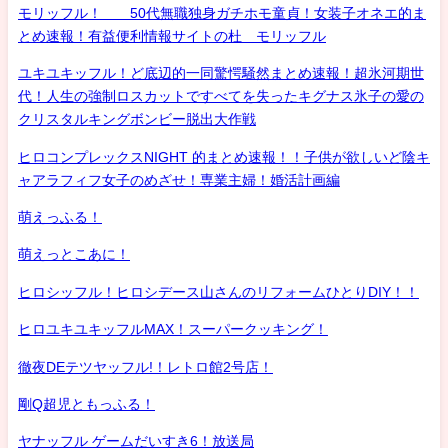
モリッフル！ 50代無職独身ガチホモ童貞！女装子オネエ的ま
とめ速報！有益便利情報サイトの杜 モリッフル
ユキユキッフル！ど底辺的一同驚愕騒然まとめ速報！超氷河期世
代！人生の強制ロスカットですべてを失ったキグナス氷子の愛の
クリスタルキングボンビー脱出大作戦
ヒロコンプレックスNIGHT 的まとめ速報！！子供が欲しいど陰キ
ャアラフィフ女子のめざせ！専業主婦！婚活計画編
萌えっふる！
萌えっとこあに！
ヒロシッフル！ヒロシデース山さんのリフォームひとりDIY！！
ヒロユキユキッフルMAX！スーパークッキング！
徹夜DEテツヤッフル!！レトロ館2号店！
剛Q超児ともっふる！
ヤナッフル ゲームだいすき6！放送局