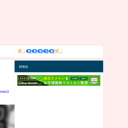
xrea
iroko3