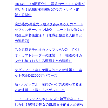
HKT46！！9期研究生、最後のサイト！全米が
泣いた！認知症鬱病60代のラストサイト絶
賛！公開中
魔法熟女/美魔女ッ娘メグみみちゃんのニート
ッフルステーションMAX！ ニート仙人仙女の
映画三昧老後生活！（無職孤独居老人的まと
め速報Z)]
乙女系腐男子のオカマッフルMAX2- FX！
オ・カマトレーダーの逆襲！！ 極道のオカ
マたち編（おもしろ動画まとめ速報）
タダッフル！ネトゲ廃人的まとめ速報！！ネ
ット乞食DE2000万パワーズ！
新・ハゲッフル！哀愁のハゲ男の髪ってるま
とめ速報！！激しくハゲっTEL？
こじ！コジッフル@！-レズっ娘百合ネエ！こ
じらせ！50独身処女のBL腐女子的まとめ速報-