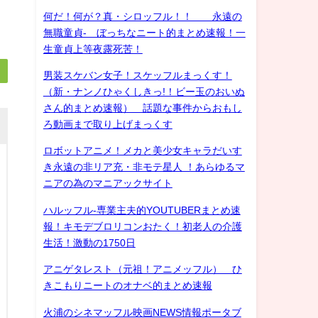
何だ！何が？真・シロッフル！！ 永遠の
無職童貞- ぼっちなニート的まとめ速報！一
生童貞上等夜露死苦！
男装スケバン女子！スケッフルまっくす！
（新・ナンノひゃくしきっ!！ビー玉のおいぬ
さん的まとめ速報） 話題な事件からおもし
ろ動画まで取り上げまっくす
ロボットアニメ！メカと美少女キャラだいす
き永遠の非リア充・非モテ星人 ！あらゆるマ
ニアの為のマニアックサイト
ハルッフル-専業主夫的YOUTUBERまとめ速
報！キモデブロリコンおたく！初老人の介護
生活！激動の1750日
アニゲタレスト（元祖！アニメッフル） ひ
きこもりニートのオナベ的まとめ速報
火浦のシネマッフル映画NEWS情報ポータブ