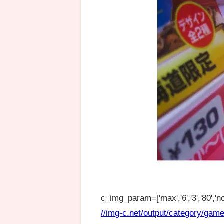
c_img_param=['max','6','3','80','no
//img-c.net/output/category/game