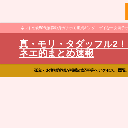
ネット乞食50代無職独身ガチホモ童貞ギング・ゲイなー女装子
真・モリ・タダッフル2！
ネエ的まとめ速報
孤立＜お客様皆様が掲載の記事等へアクセス、閲覧