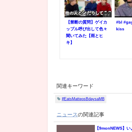
ゲイ
【禁断の質問】ゲイカ
#bl #ga
ップル呼び出して色々
kiss
聞いてみた【雨とヒ
キ】
関連キーワード
#EatsMatteosBdaysaMB
ニュース
の関連記事
【9monNEWS】