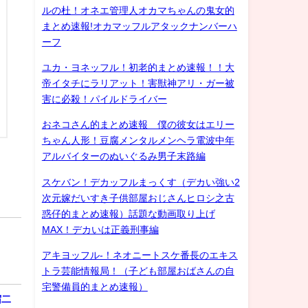
ルの杜！オネエ管理人オカマちゃんの鬼女的
まとめ速報!オカマッフルアタックナンバーハ
ーフ
ユカ・ヨネッフル！初老的まとめ速報！！大
帝イタチにラリアット！害獣神アリ・ガー被
害に必殺！パイルドライバー
おネコさん的まとめ速報 僕の彼女はエリー
ちゃん人形！豆腐メンタルメンヘラ電波中年
アルバイターのぬいぐるみ男子末路編
スケバン！デカッフルまっくす（デカい強い2
次元嫁だいすき子供部屋おじさんヒロシ之古
惑仔的まとめ速報）話題な動画取り上げ
MAX！デカいは正義刑事編
アキヨッフル-！ネオニートスケ番長のエキス
トラ芸能情報局！（子ども部屋おばさんの自
宅警備員的まとめ速報）
宿二