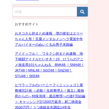
おすすめサイト
おネコさん的まとめ速報 僕の彼女はエリー
ちゃん人形！豆腐メンタルメンヘラ電波中年
アルバイターのぬいぐるみ男子末路編
アイドッフル！ ワタクシ的まとめ速報 地
下格闘アイドルだいすき！23 ひうらのアニ
メ放送局101ちゃんねる BNK48 ！SNH48！
JKT48！MNL48！SGO48！GNZ48！
STU48！SKE48
ヒウラッフルのハーニーフィニッシュゴミ屋
敷補完計画 ＜必殺！生前整理人！孤立し孤独
死からの～特殊清掃・遺品整理への道F完結編
＞ キャッシング計1500万返済：厨二病借金
3500万円！うつ病統合失調症14年生