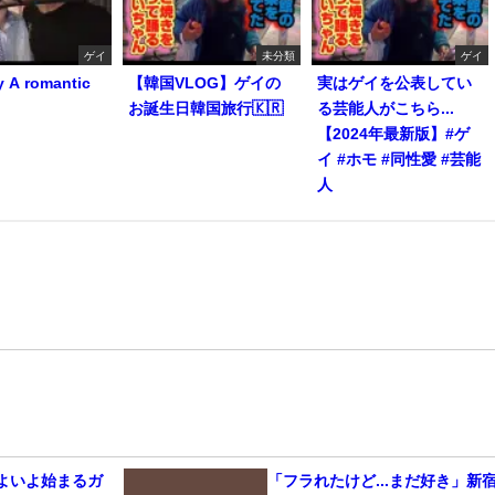
ゲイ
未分類
ゲイ
y A romantic
【韓国VLOG】ゲイの
実はゲイを公表してい
お誕生日韓国旅行🇰🇷
る芸能人がこちら...
【2024年最新版】#ゲ
イ #ホモ #同性愛 #芸能
人
いよいよ始まるガ
「フラれたけど...まだ好き」新