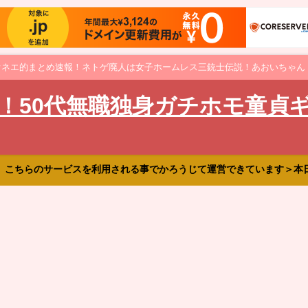
オネエ的まとめ速報！ネトゲ廃人は女子ホームレス三銃士伝説！あおいちゃん
！50代無職独身ガチホモ童貞
、こちらのサービスを利用される事でかろうじて運営できています＞本