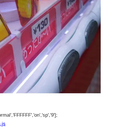
rmal','FFFFFF','on','sp','9'];
.js