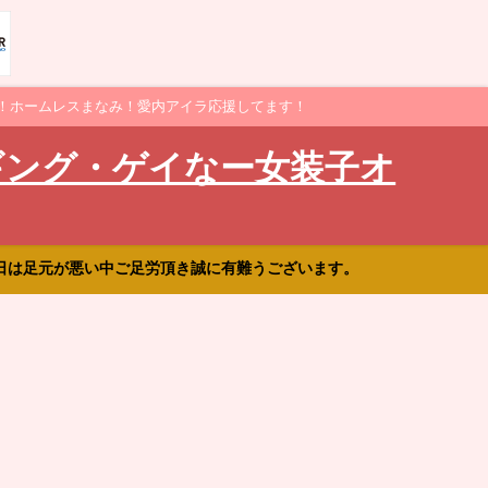
！ホームレスまなみ！愛内アイラ応援してます！
ギング・ゲイなー女装子オ
日は足元が悪い中ご足労頂き誠に有難うございます。