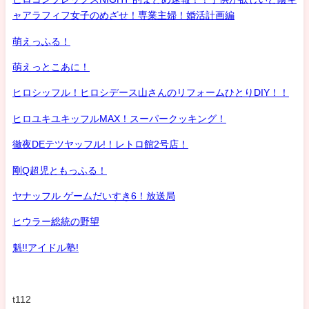
ャアラフィフ女子のめざせ！専業主婦！婚活計画編
萌えっふる！
萌えっとこあに！
ヒロシッフル！ヒロシデース山さんのリフォームひとりDIY！！
ヒロユキユキッフルMAX！スーパークッキング！
徹夜DEテツヤッフル!！レトロ館2号店！
剛Q超児ともっふる！
ヤナッフル ゲームだいすき6！放送局
ヒウラー総統の野望
魁!!アイドル塾!
t112