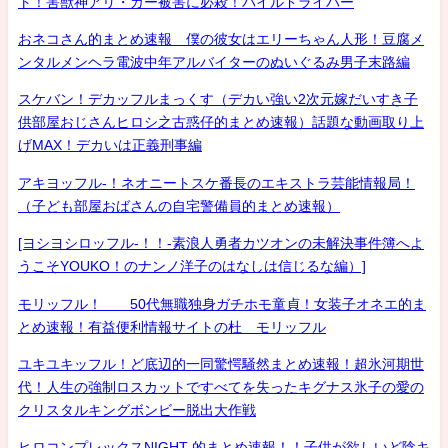
ト！害獣神アリ・ガー被害に必殺！パイルドライバー
おネコさん的まとめ速報 僕の彼女はエリーちゃん人形！豆腐メ
ンタルメンヘラ電波中年アルバイターのぬいぐるみ男子末路編
スケバン！デカッフルまっくす（デカい強い2次元嫁だいすき子
供部屋おじさんヒロシ之古惑仔的まとめ速報）話題な動画取り上
げMAX！デカいは正義刑事編
アキヨッフル-！ネオニートスケ番長のエキストラ芸能情報局！
（子ども部屋おばさんの自宅警備員的まとめ速報）
[ヨシヨシロッフル-！！-素浪人勇者カツオンの未解決事件簿へよ
うこそYOUKO！のナンノ洋子のはなしは信じるな編）]
モリッフル！ 50代無職独身ガチホモ童貞！女装子オネエ的ま
とめ速報！有益便利情報サイトの杜 モリッフル
ユキユキッフル！ど底辺的一同驚愕騒然まとめ速報！超氷河期世
代！人生の強制ロスカットですべてを失ったキグナス氷子の愛の
クリスタルキングボンビー脱出大作戦
ヒロコンプレックスNIGHT 的まとめ速報！！子供が欲しいど陰キ