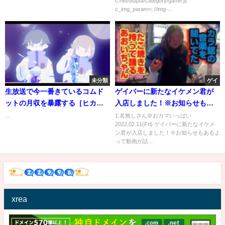
c.net/output/category/game.js
c_img_param=; //img-...
未分類
ゲイ
生放送で今一番きているコムド
ゲイバーに新たなイケメン君が
ットの月収を暴露する［ヒカル
入店しました！※お知らせもあ
切り抜き］
るよ
...
1:名無しさん＠おカマいっぱい
2022.02.11(Fri) ゲイバーに新たなイケメ
ン君が入店しました！※お知らせもあるよ
って動画が話...
xrea