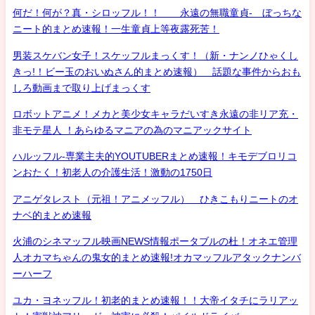
何だ！何が？真・シロッフル！！ 永遠の無職童貞- ぼっちな
ニート的まとめ速報！一生童貞上等夜露死苦！
男装スケバン女子！スケッフルまっくす！（新・ナンノひゃくし
きっ!！ビー玉のおいぬさん的まとめ速報） 話題な事件からおも
しろ動画まで取り上げまっくす
ロボットアニメ！メカと美少女キャラだいすき永遠の非リア充・
非モテ星人 ！あらゆるマニアの為のマニアックサイト
ハルッフル-専業主夫的YOUTUBERまとめ速報！キモデブロリコ
ンおたく！初老人の介護生活！激動の1750日
アニゲタレスト（元祖！アニメッフル） ひきこもりニートのオ
ナベ的まとめ速報
火浦のシネマッフル映画NEWS情報ポータブルの杜！オネエ管理
人オカマちゃんの鬼女的まとめ速報!オカマッフルアタックナンバ
ーハーフ
ユカ・ヨネッフル！初老的まとめ速報！！大帝イタチにラリアッ