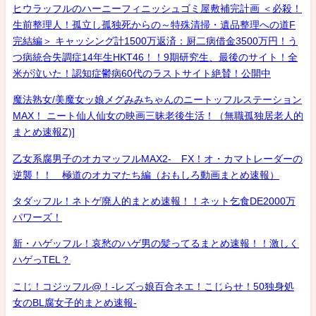
ヒウラッフルのハーニーフィニッシュゴミ屋敷補完計画 ＜必殺！
生前整理人！孤立し孤独死からの～特殊清掃・遺品整理への道F
完結編＞ キャッシング計1500万返済：厨二病借金3500万円！う
つ病統合失調症14年生HKT46！！9期研究生、最後のサイト！全
米が泣いた！認知症鬱病60代のラストサイト絶賛！公開中
魔法熟女/美魔女ッ娘メグみみちゃんのニートッフルステーション
MAX！ ニート仙人仙女の映画三昧老後生活！（無職孤独居老人的
まとめ速報Z)]
乙女系腐男子のオカマッフルMAX2- FX！オ・カマトレーダーの
逆襲！！ 極道のオカマたち編（おもしろ動画まとめ速報）
タダッフル！ネトゲ廃人的まとめ速報！！ネット乞食DE2000万
パワーズ！
新・ハゲッフル！哀愁のハゲ男の髪ってるまとめ速報！！激しく
ハゲっTEL？
こじ！コジッフル@！-レズっ娘百合ネエ！こじらせ！50独身処
女のBL腐女子的まとめ速報-