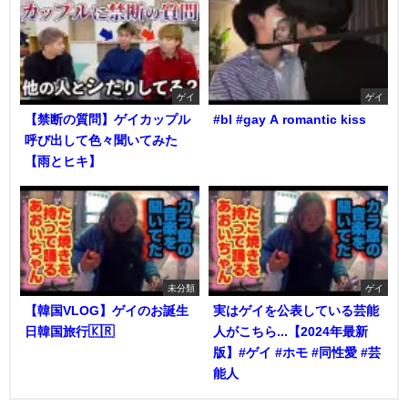
ゲイ
ゲイ
【禁断の質問】ゲイカップル
#bl #gay A romantic kiss
呼び出して色々聞いてみた
【雨とヒキ】
未分類
ゲイ
【韓国VLOG】ゲイのお誕生
実はゲイを公表している芸能
日韓国旅行🇰🇷
人がこちら...【2024年最新
版】#ゲイ #ホモ #同性愛 #芸
能人