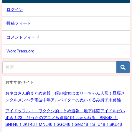
ログイン
投稿フィード
コメントフィード
WordPress.org
おすすめサイト
おネコさん的まとめ速報 僕の彼女はエリーちゃん人形！豆腐メ
ンタルメンヘラ電波中年アルバイターのぬいぐるみ男子末路編
アイドッフル！ ワタクシ的まとめ速報 地下格闘アイドルだい
すき！23 ひうらのアニメ放送局101ちゃんねる BNK48 ！
SNH48！JKT48！MNL48！SGO48！GNZ48！STU48！SKE48