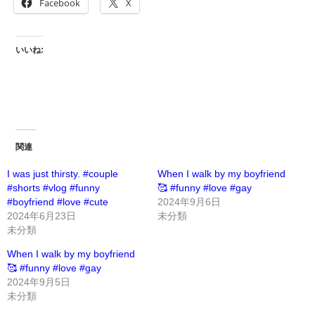
Facebook
X
いいね:
関連
I was just thirsty. #couple
When I walk by my boyfriend
#shorts #vlog #funny
🥰 #funny #love #gay
#boyfriend #love #cute
2024年9月6日
2024年6月23日
未分類
未分類
When I walk by my boyfriend
🥰 #funny #love #gay
2024年9月5日
未分類