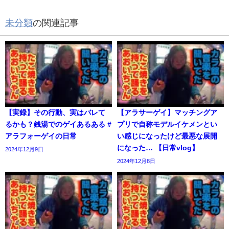
未分類
の関連記事
【実録】その行動、実はバレて
【アラサーゲイ】マッチングア
るかも？銭湯でのゲイあるある #
プリで自称モデルイケメンとい
アラフォーゲイの日常
い感じになったけど最悪な展開
になった… 【日常vlog】
2024年12月9日
2024年12月8日