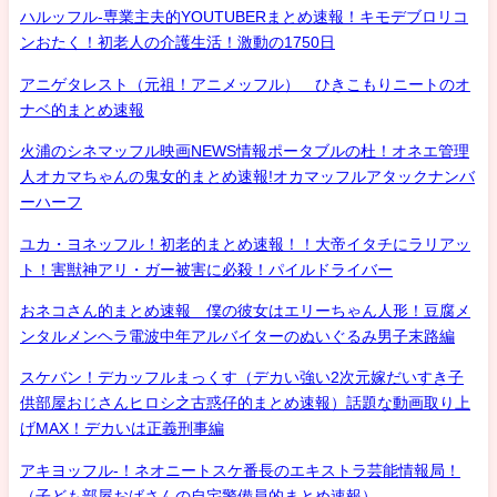
ハルッフル-専業主夫的YOUTUBERまとめ速報！キモデブロリコ
ンおたく！初老人の介護生活！激動の1750日
アニゲタレスト（元祖！アニメッフル） ひきこもりニートのオ
ナベ的まとめ速報
火浦のシネマッフル映画NEWS情報ポータブルの杜！オネエ管理
人オカマちゃんの鬼女的まとめ速報!オカマッフルアタックナンバ
ーハーフ
ユカ・ヨネッフル！初老的まとめ速報！！大帝イタチにラリアッ
ト！害獣神アリ・ガー被害に必殺！パイルドライバー
おネコさん的まとめ速報 僕の彼女はエリーちゃん人形！豆腐メ
ンタルメンヘラ電波中年アルバイターのぬいぐるみ男子末路編
スケバン！デカッフルまっくす（デカい強い2次元嫁だいすき子
供部屋おじさんヒロシ之古惑仔的まとめ速報）話題な動画取り上
げMAX！デカいは正義刑事編
アキヨッフル-！ネオニートスケ番長のエキストラ芸能情報局！
（子ども部屋おばさんの自宅警備員的まとめ速報）