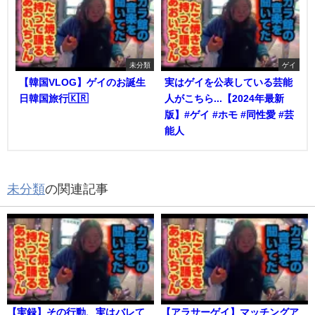
未分類
ゲイ
【韓国VLOG】ゲイのお誕生
実はゲイを公表している芸能
日韓国旅行🇰🇷
人がこちら...【2024年最新
版】#ゲイ #ホモ #同性愛 #芸
能人
未分類
の関連記事
【実録】その行動、実はバレて
【アラサーゲイ】マッチングア