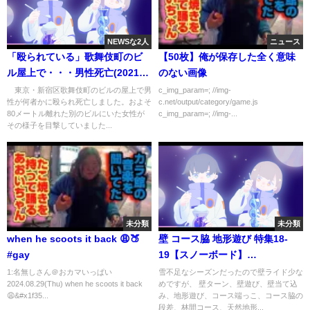
NEWSな2人
ニュース
「殴られている」歌舞伎町のビ
【50枚】俺が保存した全く意味
ル屋上で・・・男性死亡(2021年
のない画像
11月28日)
東京・新宿区歌舞伎町のビルの屋上で男
c_img_param=; //img-
性が何者かに殴られ死亡しました。およそ
c.net/output/category/game.js
80メートル離れた別のビルにいた女性が
c_img_param=; //img-...
その様子を目撃していました...
未分類
未分類
when he scoots it back 😩🍑
壁 コース脇 地形遊び 特集18-
#gay
19【スノーボード】
【Snowboarding】
1:名無しさん＠おカマいっぱい
雪不足なシーズンだったので壁ライド少な
2024.08.29(Thu) when he scoots it back
めですが、 壁ターン、壁遊び、壁当て込
😩&#x1f35...
み、地形遊び、コース端っこ、コース脇の
段差、林間コース、天然地形...