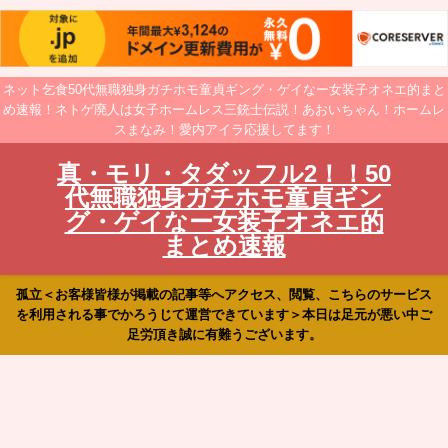
ネット乞食50代無職独身ガチホモ童貞ギング・ゲイなー女装子オネエ的まと
め速報！ネトゲ廃人は女子ホームレス三銃士伝説！あおいちゃん！ホームレ
スまなみ！愛内アイラ応援してます！
真・モリ・タダッフル2！！50
代無職独身ガチホモ童貞ギン
グ・ゲイなー女装子オネエ的
まとめ速報
孤立＜お客様皆様が掲載の記事等へアクセス、閲覧、こちらのサービス
を利用される事でかろうじて運営できています＞本日は足元が悪い中ご
足労頂き誠に有難うございます。