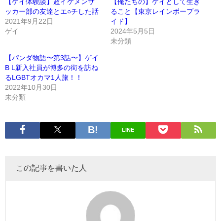
【ゲイ体験談】超イケメンサ
【俺たちの】ゲイとして生き
ッカー部の友達とエ○チした話
ること【東京レインボープラ
2021年9月22日
イド】
ゲイ
2024年5月5日
未分類
【パンダ物語〜第3話〜】ゲイ
B L新入社員が博多の街を訪ね
るLGBTオカマ1人旅！！
2022年10月30日
未分類
LINE
この記事を書いた人