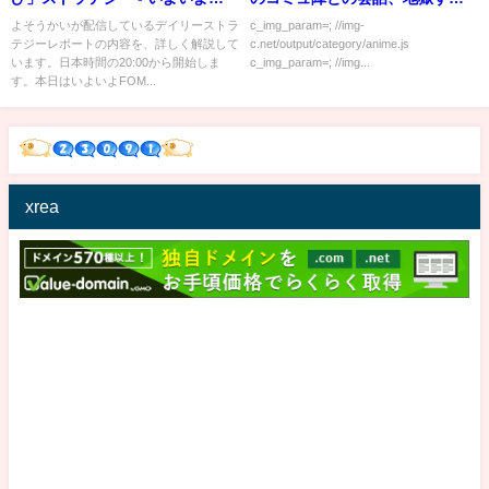
FOMC、パウエル議長はインフ
る
よそうかいが配信しているデイリーストラ
c_img_param=; //img-
テジーレポートの内容を、詳しく解説して
c.net/output/category/anime.js
レを食い止められるか
います。日本時間の20:00から開始しま
c_img_param=; //img...
す。本日はいよいよFOM...
xrea