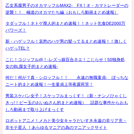
乙女系腐男子のオカマッフルMAX2- FX！オ・カマトレーダーの
逆襲！！ 極道のオカマたち編（おもしろ動画まとめ速報）
タダッフル！ネトゲ廃人的まとめ速報！！ネット乞食DE2000万
パワーズ！
新・ハゲッフル！哀愁のハゲ男の髪ってるまとめ速報！！激しく
ハゲっTEL？
こじ！コジッフル@！-レズっ娘百合ネエ！こじらせ！50独身処
女のBL腐女子的まとめ速報-
何だ！何が？真・シロッフル！！ 永遠の無職童貞- ぼっちな
ニート的まとめ速報！一生童貞上等夜露死苦！
男装スケバン女子！スケッフルまっくす！（新・ナンノひゃくし
きっ!！ビー玉のおいぬさん的まとめ速報） 話題な事件からおも
しろ動画まで取り上げまっくす
ロボットアニメ！メカと美少女キャラだいすき永遠の非リア充・
非モテ星人 ！あらゆるマニアの為のマニアックサイト