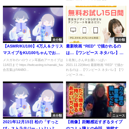
未分類
未分類
【ASMR/KU100】4万人＆クリス
最新映画 “RED” で描かれるの
マスイブをKU100ちゃんでお祝
は…【ワンピース ネタバレ】
い♡【梵天耳かき・雑談・ささ
【ワンピース red】
メスガキのハロウィン耳舐めアーカイブは
1:名無しさん＠お腹いっぱい
11/6日まで https://twitcasting.tv/nanaki_fuu
2021.11.22(Mon) 最新映画 “RED” で描か
やき】
合言葉はFANBO...
れるのは…【ワンピース ネタバレ】【ワ
ンピース re...
未分類
ニュース
2021年12月15日 松の「すっと
【画像】距離感近すぎるタイプ
び」ストラテジー - いよいよ
のコミュ障との会話、地獄すぎ