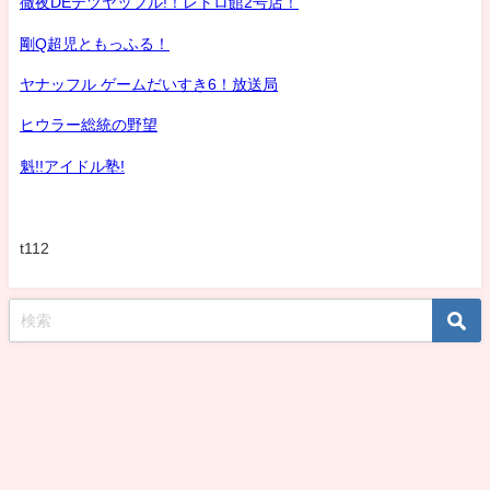
徹夜DEテツヤッフル!！レトロ館2号店！
剛Q超児ともっふる！
ヤナッフル ゲームだいすき6！放送局
ヒウラー総統の野望
魁!!アイドル塾!
t112