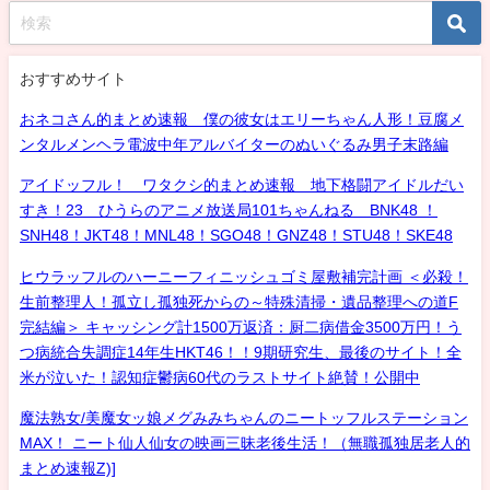
おすすめサイト
おネコさん的まとめ速報 僕の彼女はエリーちゃん人形！豆腐メ
ンタルメンヘラ電波中年アルバイターのぬいぐるみ男子末路編
アイドッフル！ ワタクシ的まとめ速報 地下格闘アイドルだい
すき！23 ひうらのアニメ放送局101ちゃんねる BNK48 ！
SNH48！JKT48！MNL48！SGO48！GNZ48！STU48！SKE48
ヒウラッフルのハーニーフィニッシュゴミ屋敷補完計画 ＜必殺！
生前整理人！孤立し孤独死からの～特殊清掃・遺品整理への道F
完結編＞ キャッシング計1500万返済：厨二病借金3500万円！う
つ病統合失調症14年生HKT46！！9期研究生、最後のサイト！全
米が泣いた！認知症鬱病60代のラストサイト絶賛！公開中
魔法熟女/美魔女ッ娘メグみみちゃんのニートッフルステーション
MAX！ ニート仙人仙女の映画三昧老後生活！（無職孤独居老人的
まとめ速報Z)]