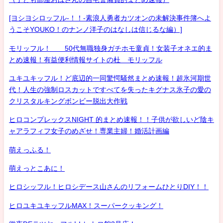
[ヨシヨシロッフル-！！-素浪人勇者カツオンの未解決事件簿へよ
うこそYOUKO！のナンノ洋子のはなしは信じるな編）]
モリッフル！ 50代無職独身ガチホモ童貞！女装子オネエ的ま
とめ速報！有益便利情報サイトの杜 モリッフル
ユキユキッフル！ど底辺的一同驚愕騒然まとめ速報！超氷河期世
代！人生の強制ロスカットですべてを失ったキグナス氷子の愛の
クリスタルキングボンビー脱出大作戦
ヒロコンプレックスNIGHT 的まとめ速報！！子供が欲しいど陰キ
ャアラフィフ女子のめざせ！専業主婦！婚活計画編
萌えっふる！
萌えっとこあに！
ヒロシッフル！ヒロシデース山さんのリフォームひとりDIY！！
ヒロユキユキッフルMAX！スーパークッキング！