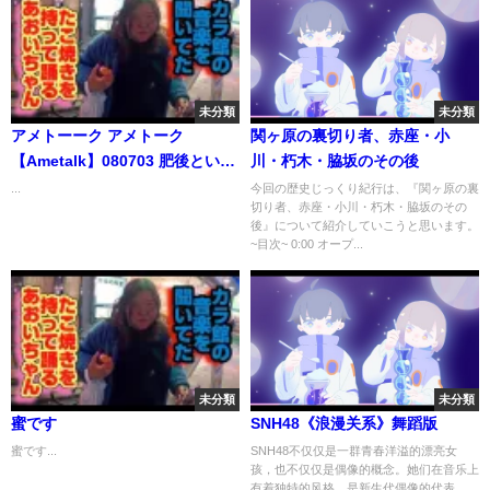
未分類
未分類
アメトーーク アメトーク
関ヶ原の裏切り者、赤座・小
【Ametalk】080703 肥後という
川・朽木・脇坂のその後
男
...
今回の歴史じっくり紀行は、『関ヶ原の裏
切り者、赤座・小川・朽木・脇坂のその
後』について紹介していこうと思います。
~目次~ 0:00 オープ...
未分類
未分類
蜜です
SNH48《浪漫关系》舞蹈版
蜜です...
SNH48不仅仅是一群青春洋溢的漂亮女
孩，也不仅仅是偶像的概念。她们在音乐上
有着独特的风格，是新生代偶像的代表。