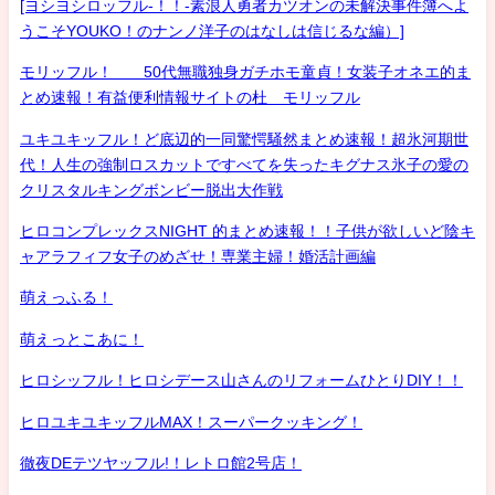
[ヨシヨシロッフル-！！-素浪人勇者カツオンの未解決事件簿へよ
うこそYOUKO！のナンノ洋子のはなしは信じるな編）]
モリッフル！ 50代無職独身ガチホモ童貞！女装子オネエ的ま
とめ速報！有益便利情報サイトの杜 モリッフル
ユキユキッフル！ど底辺的一同驚愕騒然まとめ速報！超氷河期世
代！人生の強制ロスカットですべてを失ったキグナス氷子の愛の
クリスタルキングボンビー脱出大作戦
ヒロコンプレックスNIGHT 的まとめ速報！！子供が欲しいど陰キ
ャアラフィフ女子のめざせ！専業主婦！婚活計画編
萌えっふる！
萌えっとこあに！
ヒロシッフル！ヒロシデース山さんのリフォームひとりDIY！！
ヒロユキユキッフルMAX！スーパークッキング！
徹夜DEテツヤッフル!！レトロ館2号店！