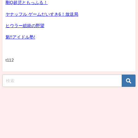
剛Q超児ともっふる！
ヤナッフル ゲームだいすき6！放送局
ヒウラー総統の野望
魁!!アイドル塾!
t112