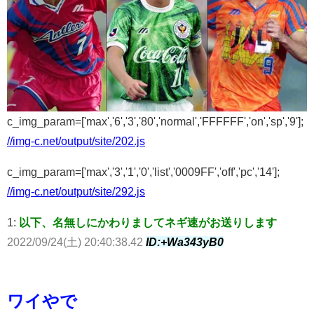
c_img_param=['max','6','3','80','normal','FFFFFF','on','sp','9'];
//img-c.net/output/site/202.js
c_img_param=['max','3','1','0','list','0009FF','off','pc','14'];
//img-c.net/output/site/292.js
1:
以下、名無しにかわりましてネギ速がお送りします
2022/09/24(土) 20:40:38.42
ID:+Wa343yB0
ワイやで