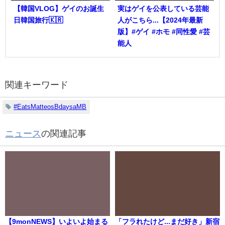
【韓国VLOG】ゲイのお誕生
実はゲイを公表している芸能
日韓国旅行🇰🇷
人がこちら...【2024年最新
版】#ゲイ #ホモ #同性愛 #芸
能人
関連キーワード
#EatsMatteosBdaysaMB
ニュース
の関連記事
【9monNEWS】いよいよ始まる
「フラれたけど...まだ好き」新宿