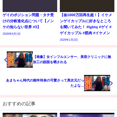
ゲイのポジション問題・タチ受
【㊗️1000万回再生超！】イケメ
けの分岐進化点について【ノン
ンゲイカップルに好きなところ
ケの知らない世界 #3】
を聞いてみた！ #lgbtq #ゲイ #
ゲイカップル #筋肉 #イケメン
2026年6月1日
2026年1月2日
【画像】女インフルエンサー、美容クリニックに無
加工の顔面を晒される
あまちゃん時代の能年玲奈の可愛さって異次元だっ
たよな…
おすすめの記事