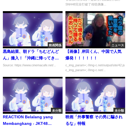
SNH48完全打破了传统偶像...
映画関係
ニュース
黒島結菜、朝ドラ「ちむどんど
【画像】岸田くん、中国で人気
ん」撮入！「沖縄に帰ってきた
爆発！！！！！！
ような気持ち」
Source: https://www.cinemacafe.net/...
c_img_param=; //img-c.net/output/site/42.js
c_img_param=; //img-c.net/...
未分類
未分類
REACTION Belalang yang
映画「外事警察 その男に騙され
Membangkang - JKT48
るな」特報