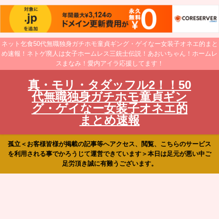
ネット乞食50代無職独身ガチホモ童貞ギング・ゲイなー女装子オネエ的まと
め速報！ネトゲ廃人は女子ホームレス三銃士伝説！あおいちゃん！ホームレ
スまなみ！愛内アイラ応援してます！
真・モリ・タダッフル2！！50
代無職独身ガチホモ童貞ギン
グ・ゲイなー女装子オネエ的
まとめ速報
孤立＜お客様皆様が掲載の記事等へアクセス、閲覧、こちらのサービス
を利用される事でかろうじて運営できています＞本日は足元が悪い中ご
足労頂き誠に有難うございます。