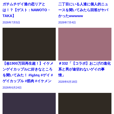
ガチムチゲイ達の恋リアと
二丁目にいる人達に個人的ニュ
は！？【ゲスト：NAWOTO・
ースを聞いてみたら回答がヤバ
TAKA】
かったwwwww
2026年7月5日
2026年7月4日
【㊗️1900万回再生超！】イケメ
＃332「【コラボ】おこげの進化
ンゲイカップルに好きなところ
系と男が途切れないゲイの事
を聞いてみた！ #lgbtq #ゲイ #
情」
ゲイカップル #筋肉 #イケメン
2026年6月18日
2026年6月24日