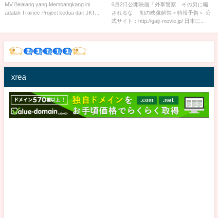
Trainee | Ekspresinya Lucu
MV Belalang yang Membangkang ini
6月2日公開映画「外事警察 その男に騙
adalah Trainee Project kedua dari JKT...
されるな」 初の映像解禁＜特報予告＞ 公
Semua WKWK!!
式サイト：http://gaiji-movie.jp/ 日本に...
xrea