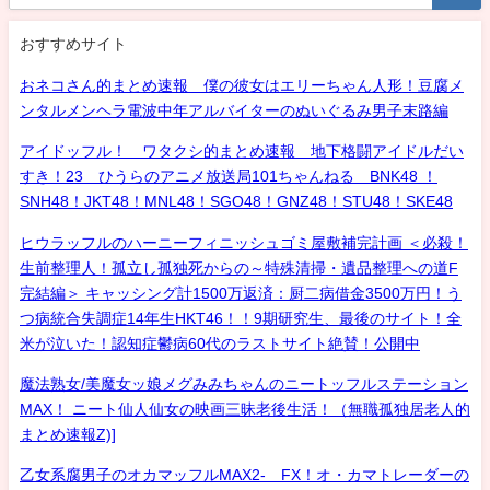
おすすめサイト
おネコさん的まとめ速報 僕の彼女はエリーちゃん人形！豆腐メ
ンタルメンヘラ電波中年アルバイターのぬいぐるみ男子末路編
アイドッフル！ ワタクシ的まとめ速報 地下格闘アイドルだい
すき！23 ひうらのアニメ放送局101ちゃんねる BNK48 ！
SNH48！JKT48！MNL48！SGO48！GNZ48！STU48！SKE48
ヒウラッフルのハーニーフィニッシュゴミ屋敷補完計画 ＜必殺！
生前整理人！孤立し孤独死からの～特殊清掃・遺品整理への道F
完結編＞ キャッシング計1500万返済：厨二病借金3500万円！う
つ病統合失調症14年生HKT46！！9期研究生、最後のサイト！全
米が泣いた！認知症鬱病60代のラストサイト絶賛！公開中
魔法熟女/美魔女ッ娘メグみみちゃんのニートッフルステーション
MAX！ ニート仙人仙女の映画三昧老後生活！（無職孤独居老人的
まとめ速報Z)]
乙女系腐男子のオカマッフルMAX2- FX！オ・カマトレーダーの