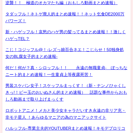
逆襲！！ 極道のオカマたち編（おもしろ動画まとめ速報）
タダッフル！ネトゲ廃人的まとめ速報！！ネット乞食DE2000万
パワーズ！
新・ハゲッフル！哀愁のハゲ男の髪ってるまとめ速報！！激しく
ハゲっTEL？
こじ！コジッフル@！-レズっ娘百合ネエ！こじらせ！50独身処
女のBL腐女子的まとめ速報-
何だ！何が？真・シロッフル！！ 永遠の無職童貞- ぼっちな
ニート的まとめ速報！一生童貞上等夜露死苦！
男装スケバン女子！スケッフルまっくす！（新・ナンノひゃくし
きっ!！ビー玉のおいぬさん的まとめ速報） 話題な事件からおも
しろ動画まで取り上げまっくす
ロボットアニメ！メカと美少女キャラだいすき永遠の非リア充・
非モテ星人 ！あらゆるマニアの為のマニアックサイト
ハルッフル-専業主夫的YOUTUBERまとめ速報！キモデブロリコ