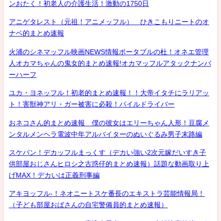
ンおたく！初老人の介護生活！激動の1750日
アニゲタレスト（元祖！アニメッフル） ひきこもりニートのオ
ナベ的まとめ速報
火浦のシネマッフル映画NEWS情報ポータブルの杜！オネエ管理
人オカマちゃんの鬼女的まとめ速報!オカマッフルアタックナンバ
ーハーフ
ユカ・ヨネッフル！初老的まとめ速報！！大帝イタチにラリアッ
ト！害獣神アリ・ガー被害に必殺！パイルドライバー
おネコさん的まとめ速報 僕の彼女はエリーちゃん人形！豆腐メ
ンタルメンヘラ電波中年アルバイターのぬいぐるみ男子末路編
スケバン！デカッフルまっくす（デカい強い2次元嫁だいすき子
供部屋おじさんヒロシ之古惑仔的まとめ速報）話題な動画取り上
げMAX！デカいは正義刑事編
アキヨッフル-！ネオニートスケ番長のエキストラ芸能情報局！
（子ども部屋おばさんの自宅警備員的まとめ速報）