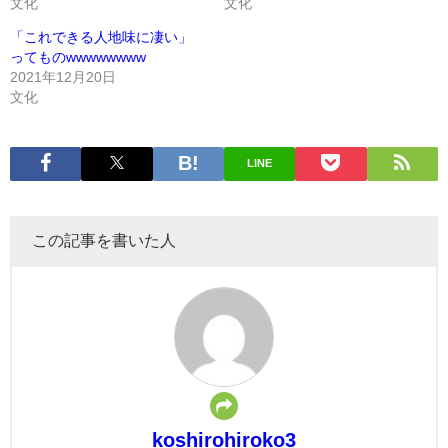
文化
文化
「これできる人地味に凄い」
ってものwwwwwwww
2021年12月20日
文化
LINE
この記事を書いた人
koshirohiroko3