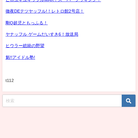
徹夜DEテツヤッフル!！レトロ館2号店！
剛Q超児ともっふる！
ヤナッフル ゲームだいすき6！放送局
ヒウラー総統の野望
魁!!アイドル塾!
t112