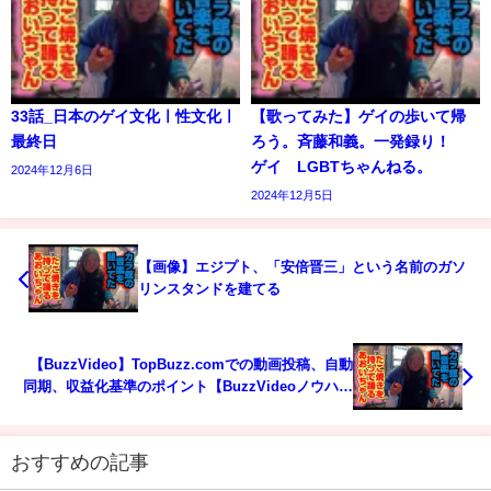
33話_日本のゲイ文化ㅣ性文化ㅣ
【歌ってみた】ゲイの歩いて帰
最終日
ろう。斉藤和義。一発録り！
ゲイ LGBTちゃんねる。
2024年12月6日
2024年12月5日
【画像】エジプト、「安倍晋三」という名前のガソ
リンスタンドを建てる
【BuzzVideo】TopBuzz.comでの動画投稿、自動
同期、収益化基準のポイント【BuzzVideoノウハウ
解説④】
おすすめの記事