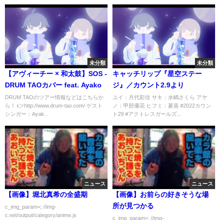
未分類
未分類
【アヴィーチー × 和太鼓】SOS -
キャッチリップ『星空ステー
DRUM TAOカバー feat. Ayako
ジ』／カウント2.9より
DRUM TAOのツアー情報などはこちらか
ユイ：月代彩佳 サキ：水嶋さくら アヤ
ら！ 👉http://www.drum-tao.com/ ゲスト
ノ：甲部優花 ヒフミ：夏葵 #2022カウン
シンガー：Ayak...
ト29 #アクトレスガールズ...
ニュース
ニュース
【画像】堀北真希の全盛期
【画像】お前らの好きそうな場
所が見つかる
c_img_param=; //img-
c.net/output/category/anime.js
c_img_param=; //img-