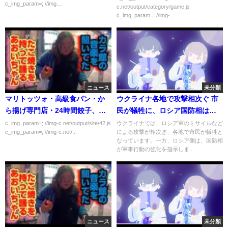
c_img_param=; //img...
c.net/output/category/game.js
c_img_param=; //img-...
ニュース
未分類
マリトッツォ・高級食パン・か
ウクライナ各地で攻撃相次ぐ 市
ら揚げ専門店・24時間餃子、全
民が犠牲に、ロシア国防相は軍
部廃れる…
事行動の強化を指示｜
c_img_param=; //img-c.net/output/site/42.js
ウクライナでは、ロシア軍のミサイルなど
c_img_param=; //img-c.net/...
による攻撃が相次ぎ、各地で市民が犠牲と
TBS NEWS DIG
なっています。一方、ロシア側は、国防相
が軍事行動の強化を指示しま...
ニュース
未分類