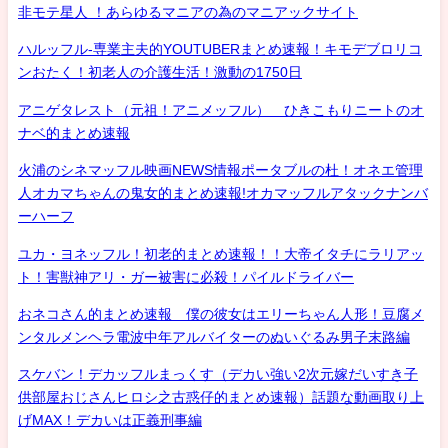
非モテ星人 ！あらゆるマニアの為のマニアックサイト
ハルッフル-専業主夫的YOUTUBERまとめ速報！キモデブロリコ
ンおたく！初老人の介護生活！激動の1750日
アニゲタレスト（元祖！アニメッフル） ひきこもりニートのオ
ナベ的まとめ速報
火浦のシネマッフル映画NEWS情報ポータブルの杜！オネエ管理
人オカマちゃんの鬼女的まとめ速報!オカマッフルアタックナンバ
ーハーフ
ユカ・ヨネッフル！初老的まとめ速報！！大帝イタチにラリアッ
ト！害獣神アリ・ガー被害に必殺！パイルドライバー
おネコさん的まとめ速報 僕の彼女はエリーちゃん人形！豆腐メ
ンタルメンヘラ電波中年アルバイターのぬいぐるみ男子末路編
スケバン！デカッフルまっくす（デカい強い2次元嫁だいすき子
供部屋おじさんヒロシ之古惑仔的まとめ速報）話題な動画取り上
げMAX！デカいは正義刑事編