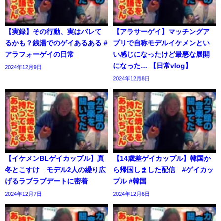
【実録】その行動、実はバレて
【アラサーゲイ】マッチングア
るかも？銭湯でのゲイあるある #
プリで自称モデルイケメンとい
アラフォーゲイの日常
い感じになったけど最悪な展開
になった… 【日常vlog】
2024年12月9日
2024年12月8日
【イケメンBLゲイカップル】真
【14歳差ゲイカップル】韓国か
冬とこすけ モデル2人の繰り広
ら帰国しました配信 #ゲイカッ
げるラブラブデートに密着
プル #韓国
2024年12月7日
2024年12月6日