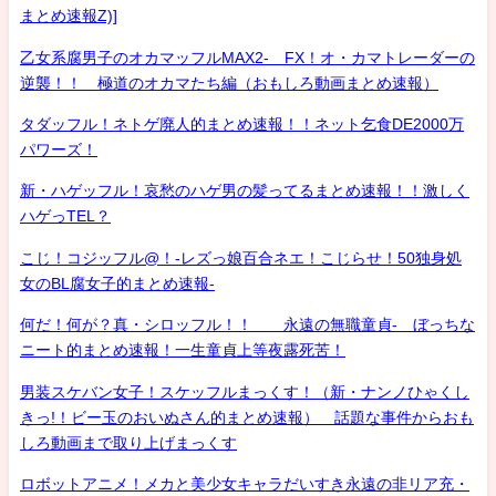
まとめ速報Z)]
乙女系腐男子のオカマッフルMAX2- FX！オ・カマトレーダーの
逆襲！！ 極道のオカマたち編（おもしろ動画まとめ速報）
タダッフル！ネトゲ廃人的まとめ速報！！ネット乞食DE2000万
パワーズ！
新・ハゲッフル！哀愁のハゲ男の髪ってるまとめ速報！！激しく
ハゲっTEL？
こじ！コジッフル@！-レズっ娘百合ネエ！こじらせ！50独身処
女のBL腐女子的まとめ速報-
何だ！何が？真・シロッフル！！ 永遠の無職童貞- ぼっちな
ニート的まとめ速報！一生童貞上等夜露死苦！
男装スケバン女子！スケッフルまっくす！（新・ナンノひゃくし
きっ!！ビー玉のおいぬさん的まとめ速報） 話題な事件からおも
しろ動画まで取り上げまっくす
ロボットアニメ！メカと美少女キャラだいすき永遠の非リア充・