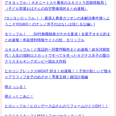
アキヨッフル-！ネオニートスケ番長のエキストラ芸能情報局！
（子ども部屋おばさんの自宅警備員的まとめ速報）
[ヨシヨシロッフル-！！-素浪人勇者カツオンの未解決事件簿へよ
うこそYOUKO！のナンノ洋子のはなしは信じるな編）]
モリッフル！ 50代無職独身ガチホモ童貞！女装子オネエ的ま
とめ速報！有益便利情報サイトの杜 モリッフル
ユキユキッフル！ど底辺的一同驚愕騒然まとめ速報！超氷河期世
代！人生の強制ロスカットですべてを失ったキグナス氷子の愛の
クリスタルキングボンビー脱出大作戦
ヒロコンプレックスNIGHT 的まとめ速報！！子供が欲しいど陰キ
ャアラフィフ女子のめざせ！専業主婦！婚活計画編
萌えっふる！
萌えっとこあに！
ヒロシッフル！ヒロシデース山さんのリフォームひとりDIY！！
ヒロユキユキッフルMAX！スーパークッキング！