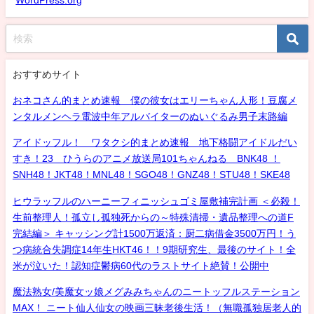
WordPress.org
おすすめサイト
おネコさん的まとめ速報 僕の彼女はエリーちゃん人形！豆腐メ
ンタルメンヘラ電波中年アルバイターのぬいぐるみ男子末路編
アイドッフル！ ワタクシ的まとめ速報 地下格闘アイドルだい
すき！23 ひうらのアニメ放送局101ちゃんねる BNK48 ！
SNH48！JKT48！MNL48！SGO48！GNZ48！STU48！SKE48
ヒウラッフルのハーニーフィニッシュゴミ屋敷補完計画 ＜必殺！
生前整理人！孤立し孤独死からの～特殊清掃・遺品整理への道F
完結編＞ キャッシング計1500万返済：厨二病借金3500万円！う
つ病統合失調症14年生HKT46！！9期研究生、最後のサイト！全
米が泣いた！認知症鬱病60代のラストサイト絶賛！公開中
魔法熟女/美魔女ッ娘メグみみちゃんのニートッフルステーション
MAX！ ニート仙人仙女の映画三昧老後生活！（無職孤独居老人的