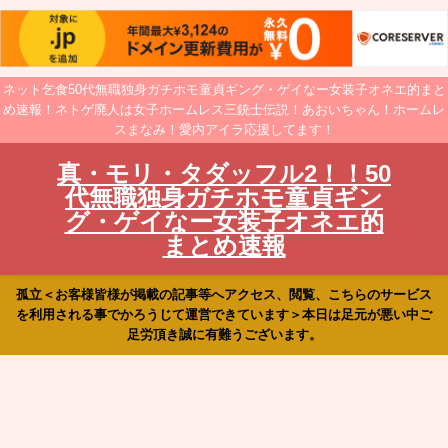
ネット乞食50代無職独身ガチホモ童貞ギング・ゲイなー女装子オネエ的まと
め速報！ネトゲ廃人は女子ホームレス三銃士伝説！あおいちゃん！ホームレ
スまなみ！愛内アイラ応援してます！
真・モリ・タダッフル2！！50
代無職独身ガチホモ童貞ギン
グ・ゲイなー女装子オネエ的
まとめ速報
孤立＜お客様皆様が掲載の記事等へアクセス、閲覧、こちらのサービス
を利用される事でかろうじて運営できています＞本日は足元が悪い中ご
足労頂き誠に有難うございます。