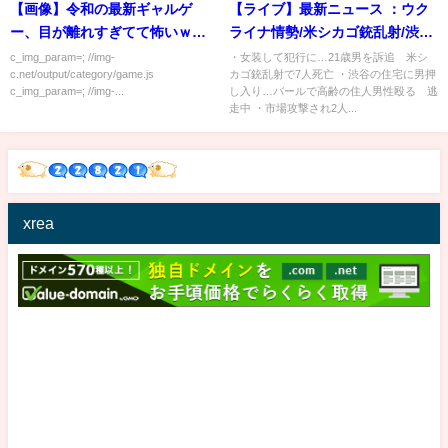
【画像】令和の最新ギャルゲ
【ライブ】最新ニュース ：ウク
ー、目が離れすぎてて怖いｗｗ
ライナ情勢/米シカゴ銃乱射/渋谷
ｗ
住宅に押し入り/SMS認証代行不
c_img_param=; //img-
・女装して犯行に…21歳男を訴追 米シ
c.net/output/category/game.js
カゴ銃乱射で7人死亡 ・渋谷の住宅に男押
正 など（日テレNEWS LIVE）
c_img_param=; //img-...
し入り…バールで高齢の住人男性殴る 逃
走中 ・市場攻撃され2人...
xrea