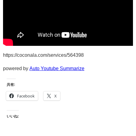
https://coconala.com/services/564398
powered by
Auto Youtube Summarize
共有:
Facebook
X
いいね: