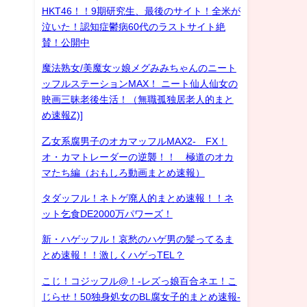
HKT46！！9期研究生、最後のサイト！全米が
泣いた！認知症鬱病60代のラストサイト絶
賛！公開中
魔法熟女/美魔女ッ娘メグみみちゃんのニート
ッフルステーションMAX！ ニート仙人仙女の
映画三昧老後生活！（無職孤独居老人的まと
め速報Z)]
乙女系腐男子のオカマッフルMAX2- FX！
オ・カマトレーダーの逆襲！！ 極道のオカ
マたち編（おもしろ動画まとめ速報）
タダッフル！ネトゲ廃人的まとめ速報！！ネ
ット乞食DE2000万パワーズ！
新・ハゲッフル！哀愁のハゲ男の髪ってるま
とめ速報！！激しくハゲっTEL？
こじ！コジッフル@！-レズっ娘百合ネエ！こ
じらせ！50独身処女のBL腐女子的まとめ速報-