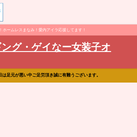
！ホームレスまなみ！愛内アイラ応援してます！
ギング・ゲイなー女装子オ
日は足元が悪い中ご足労頂き誠に有難うございます。