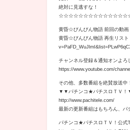
絶対に見逃すな！
☆☆☆☆☆☆☆☆☆☆☆☆☆☆
黄昏☆びんびん物語 前回の動画 ▶ http
黄昏☆びんびん物語 再生リスト ▶ http
v=PaFD_WuJlmI&list=PLwP6
チャンネル登録＆通知オンよろ
https://www.youtube.com/cha
その他、多数番組を絶賛放送中
▼▼パチンコ★パチスロＴＶ！
http://www.pachitele.com/
最新の更新番組はもちろん、パチ
パチンコ★パチスロＴＶ！公式Twi