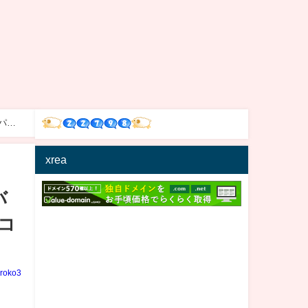
パチ
xrea
バ
コ
iroko3