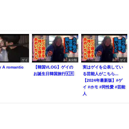
ゲイ
未分類
ゲイ
y A romantic
【韓国VLOG】ゲイの
実はゲイを公表してい
お誕生日韓国旅行🇰🇷
る芸能人がこちら...
【2024年最新版】#ゲ
イ #ホモ #同性愛 #芸能
人