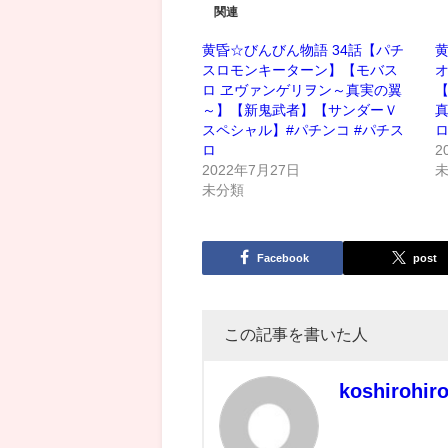
関連
黄昏☆びんびん物語 34話【パチ
黄
スロモンキーターン】【モバス
ロ ヱヴァンゲリヲン～真実の翼
～】【新鬼武者】【サンダーＶ
真
スペシャル】#パチンコ #パチス
ロ
2
2022年7月27日
未分類
Facebook
post
この記事を書いた人
koshirohir