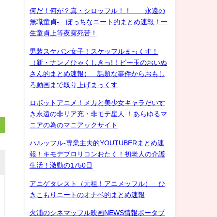
何だ！何が？真・シロッフル！！ 永遠の
無職童貞- ぼっちなニート的まとめ速報！一
生童貞上等夜露死苦！
男装スケバン女子！スケッフルまっくす！
（新・ナンノひゃくしきっ!！ビー玉のおいぬ
さん的まとめ速報） 話題な事件からおもし
ろ動画まで取り上げまっくす
ロボットアニメ！メカと美少女キャラだいす
き永遠の非リア充・非モテ星人 ！あらゆるマ
ニアの為のマニアックサイト
ハルッフル-専業主夫的YOUTUBERまとめ速
報！キモデブロリコンおたく！初老人の介護
生活！激動の1750日
アニゲタレスト（元祖！アニメッフル） ひ
きこもりニートのオナベ的まとめ速報
火浦のシネマッフル映画NEWS情報ポータブ