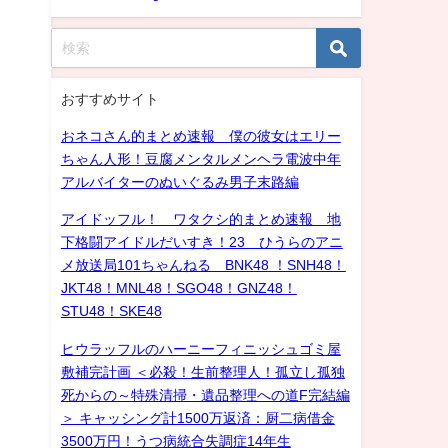
おすすめサイト
おネコさん的まとめ速報 僕の彼女はエリー
ちゃん人形！豆腐メンタルメンヘラ電波中年
アルバイターのぬいぐるみ男子末路編
アイドッフル！ ワタクシ的まとめ速報 地
下格闘アイドルだいすき！23 ひうらのアニ
メ放送局101ちゃんねる BNK48 ！SNH48！
JKT48！MNL48！SGO48！GNZ48！
STU48！SKE48
ヒウラッフルのハーニーフィニッシュゴミ屋
敷補完計画 ＜必殺！生前整理人！孤立し孤独
死からの～特殊清掃・遺品整理への道F完結編
＞ キャッシング計1500万返済：厨二病借金
3500万円！うつ病統合失調症14年生