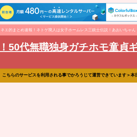
オネエ的まとめ速報！ネトゲ廃人は女子ホームレス三銃士伝説！あおいちゃん
！50代無職独身ガチホモ童貞
、こちらのサービスを利用される事でかろうじて運営できています＞本