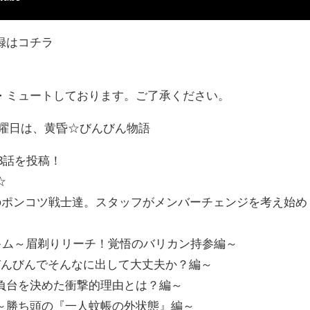
録はコチラ
・ミュートしております。ご了承ください。
金曜日は、黄昏☆びんびん物語
33話を投稿！
☆
えのポンコツ戦士達。スタッフがメンバーチェンジを考え始め
のキム～眉剃りリーチ！覚悟のバリカン持参編～
びんびんでそんなに出して大丈夫か？編～
負台を決めた衝撃的理由とは？編～
～勝ち頭の『一人蚊帳の外状態』編～