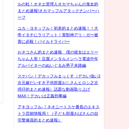
ルの杜！オネエ管理人オカマちゃんの鬼女的
まとめ速報!オカマッフルアタックナンバーハ
ーフ
ユカ・ヨネッフル！初老的まとめ速報！！大
帝イタチにラリアット！害獣神アリ・ガー被
害に必殺！パイルドライバー
おネコさん的まとめ速報 僕の彼女はエリー
ちゃん人形！豆腐メンタルメンヘラ電波中年
アルバイターのぬいぐるみ男子末路編
スケバン！デカッフルまっくす（デカい強い2
次元嫁だいすき子供部屋おじさんヒロシ之古
惑仔的まとめ速報）話題な動画取り上げ
MAX！デカいは正義刑事編
アキヨッフル-！ネオニートスケ番長のエキス
トラ芸能情報局！（子ども部屋おばさんの自
宅警備員的まとめ速報）