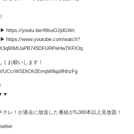
☆
s://youtu.be/49suOJjdGWc
s://www.youtube.com/watch?
qCX3q90MUaPB745DFURPeHwTKFtOq
しくお願いします！
nnel/UCcrWSDtOh2EmqW8qa9NhzFg
！
▼▼
テレ！が過去に放送した番組が5,000本以上見放題！
tter