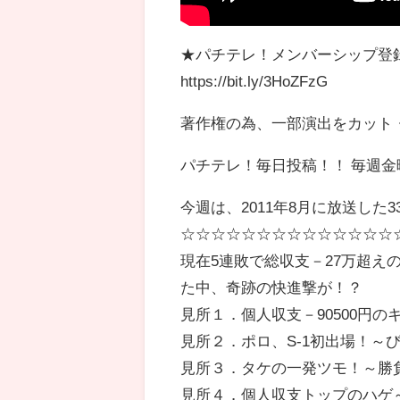
★パチテレ！メンバーシップ登
https://bit.ly/3HoZFzG
著作権の為、一部演出をカット
パチテレ！毎日投稿！！ 毎週
今週は、2011年8月に放送した
☆☆☆☆☆☆☆☆☆☆☆☆☆☆
現在5連敗で総収支－27万超
た中、奇跡の快進撃が！？
見所１．個人収支－90500円
見所２．ポロ、S-1初出場！～
見所３．タケの一発ツモ！～勝
見所４．個人収支トップのハゲ