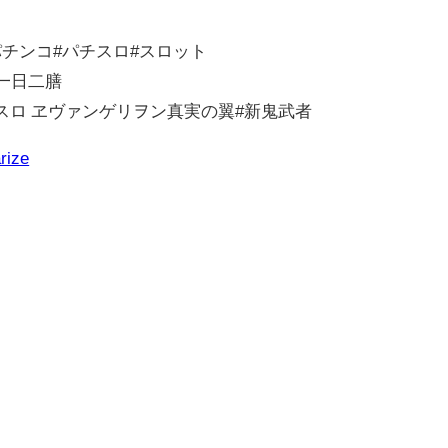
パチンコ#パチスロ#スロット
武一日二膳
スロ ヱヴァンゲリヲン真実の翼#新鬼武者
rize