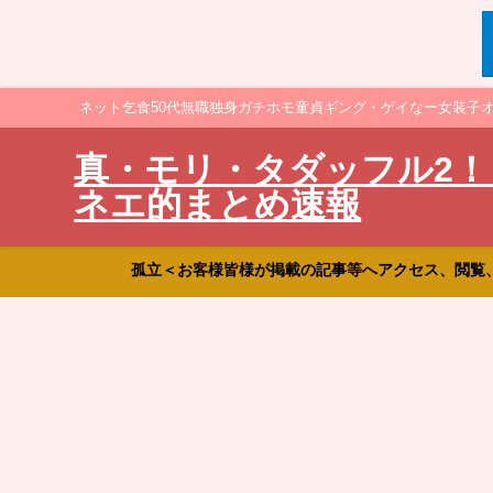
ネット乞食50代無職独身ガチホモ童貞ギング・ゲイなー女装子
真・モリ・タダッフル2！
ネエ的まとめ速報
孤立＜お客様皆様が掲載の記事等へアクセス、閲覧