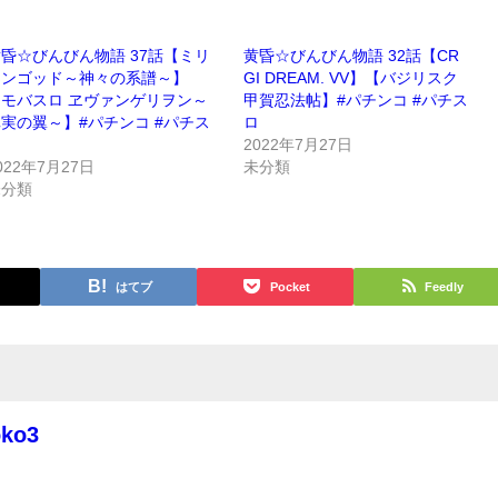
昏☆びんびん物語 37話【ミリ
黄昏☆びんびん物語 32話【CR
オンゴッド～神々の系譜～】
GI DREAM. VV】【バジリスク
【モバスロ ヱヴァンゲリヲン～
甲賀忍法帖】#パチンコ #パチス
実の翼～】#パチンコ #パチス
ロ
ロ
2022年7月27日
022年7月27日
未分類
未分類
はてブ
Pocket
Feedly
oko3