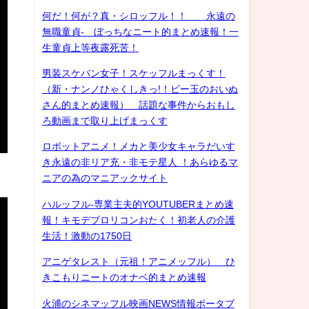
何だ！何が？真・シロッフル！！ 永遠の
無職童貞- ぼっちなニート的まとめ速報！一
生童貞上等夜露死苦！
男装スケバン女子！スケッフルまっくす！
（新・ナンノひゃくしきっ!！ビー玉のおいぬ
さん的まとめ速報） 話題な事件からおもし
ろ動画まで取り上げまっくす
ロボットアニメ！メカと美少女キャラだいす
き永遠の非リア充・非モテ星人 ！あらゆるマ
ニアの為のマニアックサイト
ハルッフル-専業主夫的YOUTUBERまとめ速
報！キモデブロリコンおたく！初老人の介護
生活！激動の1750日
アニゲタレスト（元祖！アニメッフル） ひ
きこもりニートのオナベ的まとめ速報
火浦のシネマッフル映画NEWS情報ポータブ