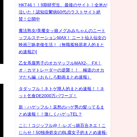
HKT46！！9期研究生、最後のサイト！全米が
泣いた！認知症鬱病60代のラストサイト絶
賛！公開中
魔法熟女/美魔女ッ娘メグみみちゃんのニート
ッフルステーションMAX！ ニート仙人仙女の
映画三昧老後生活！（無職孤独居老人的まと
め速報Z)]
乙女系腐男子のオカマッフルMAX2- FX！
オ・カマトレーダーの逆襲！！ 極道のオカ
マたち編（おもしろ動画まとめ速報）
タダッフル！ネトゲ廃人的まとめ速報！！ネ
ット乞食DE2000万パワーズ！
新・ハゲッフル！哀愁のハゲ男の髪ってるま
とめ速報！！激しくハゲっTEL？
こじ！コジッフル@！-レズっ娘百合ネエ！こ
じらせ！50独身処女のBL腐女子的まとめ速報-