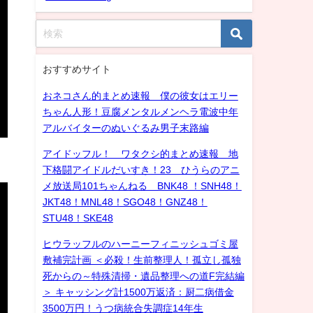
おすすめサイト
おネコさん的まとめ速報 僕の彼女はエリー
ちゃん人形！豆腐メンタルメンヘラ電波中年
アルバイターのぬいぐるみ男子末路編
アイドッフル！ ワタクシ的まとめ速報 地
下格闘アイドルだいすき！23 ひうらのアニ
メ放送局101ちゃんねる BNK48 ！SNH48！
JKT48！MNL48！SGO48！GNZ48！
STU48！SKE48
ヒウラッフルのハーニーフィニッシュゴミ屋
敷補完計画 ＜必殺！生前整理人！孤立し孤独
死からの～特殊清掃・遺品整理への道F完結編
＞ キャッシング計1500万返済：厨二病借金
3500万円！うつ病統合失調症14年生