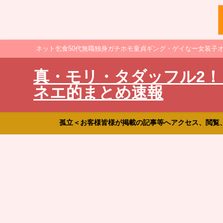
ネット乞食50代無職独身ガチホモ童貞ギング・ゲイなー女装子
真・モリ・タダッフル2！
ネエ的まとめ速報
孤立＜お客様皆様が掲載の記事等へアクセス、閲覧