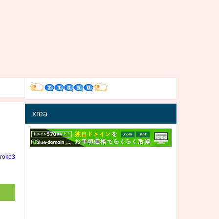
xrea
iroko3