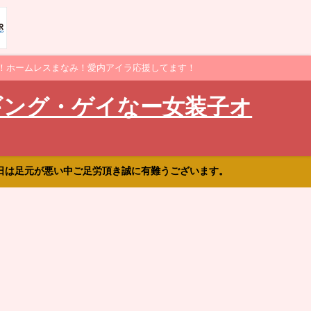
！ホームレスまなみ！愛内アイラ応援してます！
ギング・ゲイなー女装子オ
日は足元が悪い中ご足労頂き誠に有難うございます。