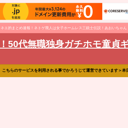
オネエ的まとめ速報！ネトゲ廃人は女子ホームレス三銃士伝説！あおいちゃん
！50代無職独身ガチホモ童貞
、こちらのサービスを利用される事でかろうじて運営できています＞本