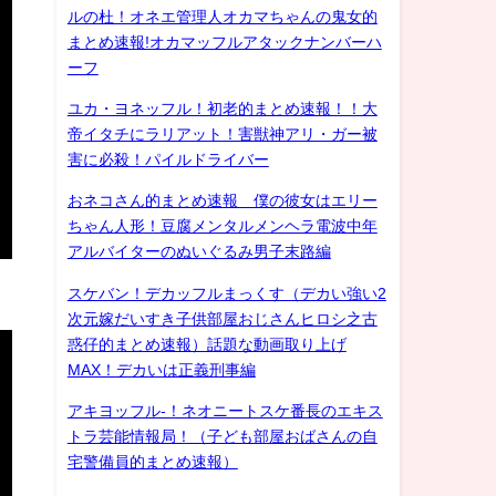
ルの杜！オネエ管理人オカマちゃんの鬼女的
まとめ速報!オカマッフルアタックナンバーハ
ーフ
ユカ・ヨネッフル！初老的まとめ速報！！大
帝イタチにラリアット！害獣神アリ・ガー被
害に必殺！パイルドライバー
おネコさん的まとめ速報 僕の彼女はエリー
ちゃん人形！豆腐メンタルメンヘラ電波中年
アルバイターのぬいぐるみ男子末路編
スケバン！デカッフルまっくす（デカい強い2
次元嫁だいすき子供部屋おじさんヒロシ之古
惑仔的まとめ速報）話題な動画取り上げ
MAX！デカいは正義刑事編
アキヨッフル-！ネオニートスケ番長のエキス
トラ芸能情報局！（子ども部屋おばさんの自
宅警備員的まとめ速報）