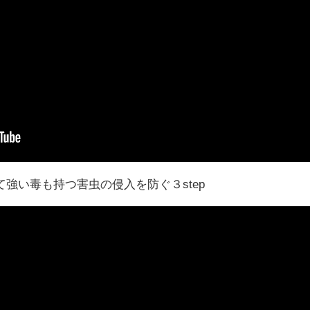
強い毒も持つ害虫の侵入を防ぐ３step