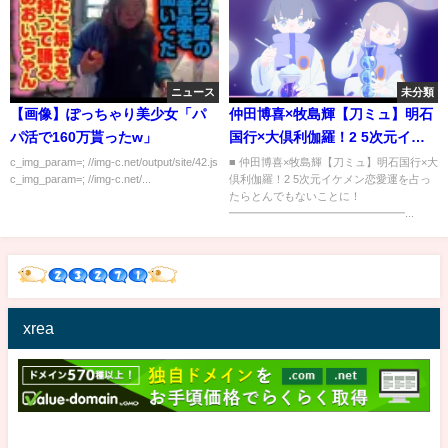
ニュース
未分類
【画像】ぽっちゃり美少女「パ
仲田博喜×牧島輝【刀ミュ】明石
パ活で160万貰ったw」
国行×大倶利伽羅！2 5次元イケ
メン恋愛運を占ったらとんでも
c_img_param=; //img-c.net/output/site/42.js
■ 仲田博喜×牧島輝【刀ミュ】明石国行×大
c_img_param=; //img-c.net/...
倶利伽羅！2 5次元イケメン恋愛運を占っ
ないことに！
たらとんでもないことに！
━━━━━━━━━━━━━━━━...
xrea