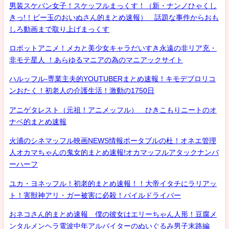
男装スケバン女子！スケッフルまっくす！（新・ナンノひゃくし
きっ!！ビー玉のおいぬさん的まとめ速報） 話題な事件からおも
しろ動画まで取り上げまっくす
ロボットアニメ！メカと美少女キャラだいすき永遠の非リア充・
非モテ星人 ！あらゆるマニアの為のマニアックサイト
ハルッフル-専業主夫的YOUTUBERまとめ速報！キモデブロリコ
ンおたく！初老人の介護生活！激動の1750日
アニゲタレスト（元祖！アニメッフル） ひきこもりニートのオ
ナベ的まとめ速報
火浦のシネマッフル映画NEWS情報ポータブルの杜！オネエ管理
人オカマちゃんの鬼女的まとめ速報!オカマッフルアタックナンバ
ーハーフ
ユカ・ヨネッフル！初老的まとめ速報！！大帝イタチにラリアッ
ト！害獣神アリ・ガー被害に必殺！パイルドライバー
おネコさん的まとめ速報 僕の彼女はエリーちゃん人形！豆腐メ
ンタルメンヘラ電波中年アルバイターのぬいぐるみ男子末路編