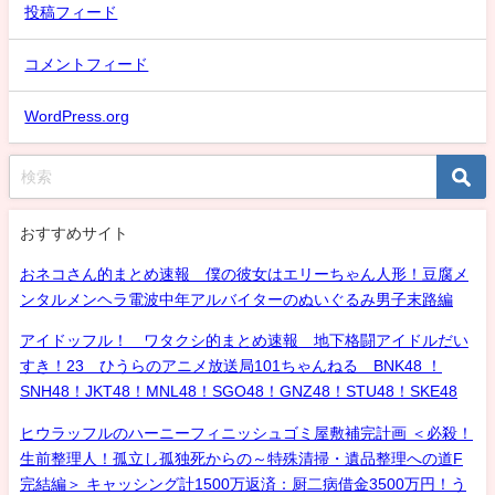
投稿フィード
コメントフィード
WordPress.org
おすすめサイト
おネコさん的まとめ速報 僕の彼女はエリーちゃん人形！豆腐メ
ンタルメンヘラ電波中年アルバイターのぬいぐるみ男子末路編
アイドッフル！ ワタクシ的まとめ速報 地下格闘アイドルだい
すき！23 ひうらのアニメ放送局101ちゃんねる BNK48 ！
SNH48！JKT48！MNL48！SGO48！GNZ48！STU48！SKE48
ヒウラッフルのハーニーフィニッシュゴミ屋敷補完計画 ＜必殺！
生前整理人！孤立し孤独死からの～特殊清掃・遺品整理への道F
完結編＞ キャッシング計1500万返済：厨二病借金3500万円！う