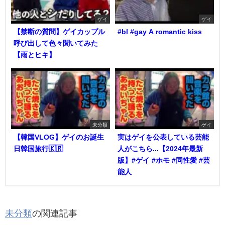
ゲイ
ゲイ
【禁断の質問】ゲイカップル
#bl #gay A romantic kiss
呼び出して色々聞いてみた
【雨とヒキ】
未分類
ゲイ
【韓国VLOG】ゲイのお誕生
実はゲイを公表している芸能
日韓国旅行🇰🇷
人がこちら...【2024年最新
版】#ゲイ #ホモ #同性愛 #芸
能人
未分類
の関連記事