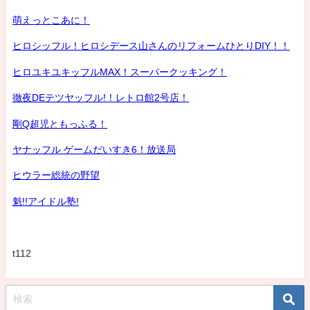
萌えっとこあに！
ヒロシッフル！ヒロシデース山さんのリフォームひとりDIY！！
ヒロユキユキッフルMAX！スーパークッキング！
徹夜DEテツヤッフル!！レトロ館2号店！
剛Q超児ともっふる！
ヤナッフル ゲームだいすき6！放送局
ヒウラー総統の野望
魁!!アイドル塾!
t112