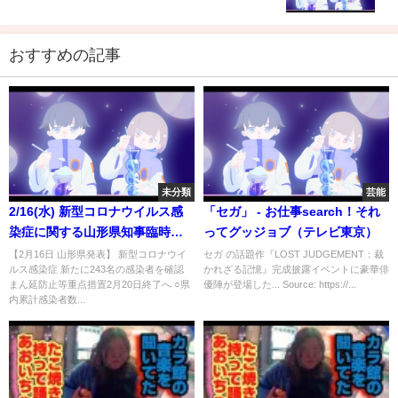
トの脱出ゲーム
おすすめの記事
未分類
芸能
2/16(水) 新型コロナウイルス感
「セガ」 - お仕事search！それ
染症に関する山形県知事臨時記
ってグッジョブ（テレビ東京）
者会見
【2月16日 山形県発表】 新型コロナウイ
セガ の話題作『LOST JUDGEMENT：裁
ルス感染症 新たに243名の感染者を確認
かれざる記憶』完成披露イベントに豪華俳
まん延防止等重点措置2月20日終了へ ○県
優陣が登場した... Source: https://...
内累計感染者数...