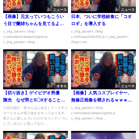
ニュース
ニュース
【画像】元太っていつもこうい
日本、ついに学校給食に「コオ
う目で蘭姉ちゃんを見てるよ
ロギ」を導入する
な…
c_img_param=; //img-
c_img_param=; //img-
c.net/output/category/game.js
c.net/output/site/202.js c_img_param=;
c_img_param=; //img-...
//img-c.net...
オネエ
ニュース
【切り抜き】ゲイビデオ男優
【画像】人気コスプレイヤー、
陳光 なぜ男とS〇Xすることに
無修正画像を晒されるｗｗｗｗ
なったのか！？【陳光】
ｗ
☆自己紹介：皆さんはじめまして！２すと
c_img_param=; //img-
りーとさんの切り抜きをやっております。
c.net/output/category/game.js
皆さんに楽しんでいただけるコンテンツに
c_img_param=; //img-...
していきたいと思っており...