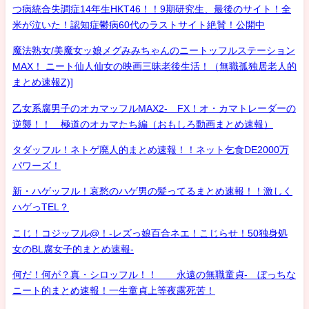
つ病統合失調症14年生HKT46！！9期研究生、最後のサイト！全
米が泣いた！認知症鬱病60代のラストサイト絶賛！公開中
魔法熟女/美魔女ッ娘メグみみちゃんのニートッフルステーション
MAX！ ニート仙人仙女の映画三昧老後生活！（無職孤独居老人的
まとめ速報Z)]
乙女系腐男子のオカマッフルMAX2- FX！オ・カマトレーダーの
逆襲！！ 極道のオカマたち編（おもしろ動画まとめ速報）
タダッフル！ネトゲ廃人的まとめ速報！！ネット乞食DE2000万
パワーズ！
新・ハゲッフル！哀愁のハゲ男の髪ってるまとめ速報！！激しく
ハゲっTEL？
こじ！コジッフル@！-レズっ娘百合ネエ！こじらせ！50独身処
女のBL腐女子的まとめ速報-
何だ！何が？真・シロッフル！！ 永遠の無職童貞- ぼっちな
ニート的まとめ速報！一生童貞上等夜露死苦！