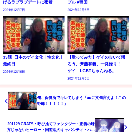
げるラブラブデートに密着
プル #韓国
2024年12月7日
2024年12月6日
33話_日本のゲイ文化ㅣ性文化ㅣ
【歌ってみた】ゲイの歩いて帰
最終日
ろう。斉藤和義。一発録り！
ゲイ LGBTちゃんねる。
2024年12月6日
2024年12月5日
俺、保健所でキレてしまう「auに文句言えよ！この
野郎！！！！！」
201129 GRATS：呼び捨てファンタジー・正義の味
⽅じゃないヒーロー・回遊⿂のキャパシティ・ハー