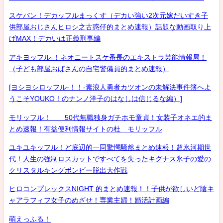
スケバン！デカッフルまっくす（デカい強い2次元嫁だいすき子
供部屋おじさんヒロシ之古惑仔的まとめ速報）話題な動画取り上
げMAX！デカいは正義刑事編
アキヨッフル-！ネオニートスケ番長のエキストラ芸能情報局！
（子ども部屋おばさんの自宅警備員的まとめ速報）
[ヨシヨシロッフル-！！-素浪人勇者カツオンの未解決事件簿へよ
うこそYOUKO！のナンノ洋子のはなしは信じるな編）]
モリッフル！ 50代無職独身ガチホモ童貞！女装子オネエ的ま
とめ速報！有益便利情報サイトの杜 モリッフル
ユキユキッフル！ど底辺的一同驚愕騒然まとめ速報！超氷河期世
代！人生の強制ロスカットですべてを失ったキグナス氷子の愛の
クリスタルキングボンビー脱出大作戦
ヒロコンプレックスNIGHT 的まとめ速報！！子供が欲しいど陰キ
ャアラフィフ女子のめざせ！専業主婦！婚活計画編
萌えっふる！