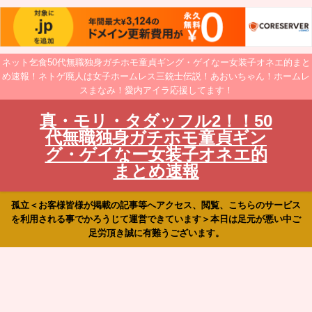
ネット乞食50代無職独身ガチホモ童貞ギング・ゲイなー女装子オネエ的まと
め速報！ネトゲ廃人は女子ホームレス三銃士伝説！あおいちゃん！ホームレ
スまなみ！愛内アイラ応援してます！
真・モリ・タダッフル2！！50
代無職独身ガチホモ童貞ギン
グ・ゲイなー女装子オネエ的
まとめ速報
孤立＜お客様皆様が掲載の記事等へアクセス、閲覧、こちらのサービス
を利用される事でかろうじて運営できています＞本日は足元が悪い中ご
足労頂き誠に有難うございます。