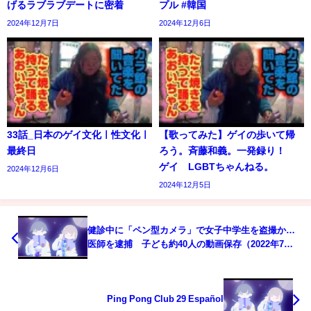
げるラブラブデートに密着
プル #韓国
2024年12月7日
2024年12月6日
33話_日本のゲイ文化ㅣ性文化ㅣ
【歌ってみた】ゲイの歩いて帰
最終日
ろう。斉藤和義。一発録り！
ゲイ LGBTちゃんねる。
2024年12月6日
2024年12月5日
健診中に「ペン型カメラ」で女子中学生を盗撮か…
医師を逮捕 子ども約40人の動画保存（2022年7月4
日）
Ping Pong Club 29 Español