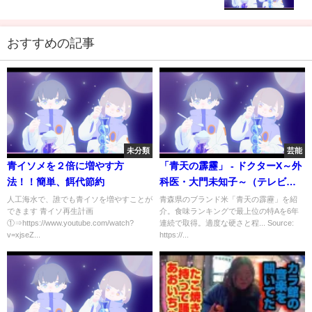
おすすめの記事
未分類
芸能
青イソメを２倍に増やす方
「青天の霹靂」 - ドクターX～外
法！！簡単、餌代節約
科医・大門未知子～（テレビ朝
日）
人工海水で、誰でも青イソを増やすことが
青森県のブランド米「青天の霹靂」を紹
できます 青イソ再生計画
介。食味ランキングで最上位の特Aを6年
①⇒https://www.youtube.com/watch?
連続で取得。適度な硬さと程... Source:
v=xjseZ...
https://...