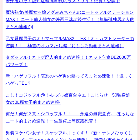
米が泣いた！認知症鬱病60代のラストサイト絶賛！公開中
魔法熟女/美魔女ッ娘メグみみちゃんのニートッフルステーション
MAX！ ニート仙人仙女の映画三昧老後生活！（無職孤独居老人的
まとめ速報Z)]
乙女系腐男子のオカマッフルMAX2- FX！オ・カマトレーダーの
逆襲！！ 極道のオカマたち編（おもしろ動画まとめ速報）
タダッフル！ネトゲ廃人的まとめ速報！！ネット乞食DE2000万
パワーズ！
新・ハゲッフル！哀愁のハゲ男の髪ってるまとめ速報！！激しく
ハゲっTEL？
こじ！コジッフル@！-レズっ娘百合ネエ！こじらせ！50独身処
女のBL腐女子的まとめ速報-
何だ！何が？真・シロッフル！！ 永遠の無職童貞- ぼっちな
ニート的まとめ速報！一生童貞上等夜露死苦！
男装スケバン女子！スケッフルまっくす！（新・ナンノひゃくし
きっ!！ビー玉のおいぬさん的まとめ速報） 話題な事件からおも