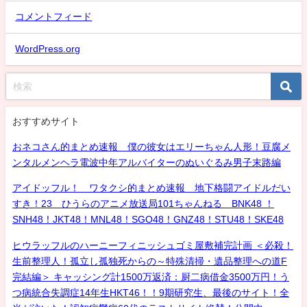
コメントフィード
WordPress.org
おすすめサイト
おネコさん的まとめ速報 僕の彼女はエリーちゃん人形！豆腐メ
ンタルメンヘラ電波中年アルバイターのぬいぐるみ男子末路編
アイドッフル！ ワタクシ的まとめ速報 地下格闘アイドルだい
すき！23 ひうらのアニメ放送局101ちゃんねる BNK48 ！
SNH48！JKT48！MNL48！SGO48！GNZ48！STU48！SKE48
ヒウラッフルのハーニーフィニッシュゴミ屋敷補完計画 ＜必殺！
生前整理人！孤立し孤独死からの～特殊清掃・遺品整理への道F
完結編＞ キャッシング計1500万返済：厨二病借金3500万円！う
つ病統合失調症14年生HKT46！！9期研究生、最後のサイト！全