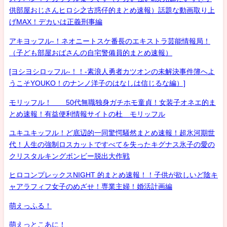
供部屋おじさんヒロシ之古惑仔的まとめ速報）話題な動画取り上
げMAX！デカいは正義刑事編
アキヨッフル-！ネオニートスケ番長のエキストラ芸能情報局！
（子ども部屋おばさんの自宅警備員的まとめ速報）
[ヨシヨシロッフル-！！-素浪人勇者カツオンの未解決事件簿へよ
うこそYOUKO！のナンノ洋子のはなしは信じるな編）]
モリッフル！ 50代無職独身ガチホモ童貞！女装子オネエ的ま
とめ速報！有益便利情報サイトの杜 モリッフル
ユキユキッフル！ど底辺的一同驚愕騒然まとめ速報！超氷河期世
代！人生の強制ロスカットですべてを失ったキグナス氷子の愛の
クリスタルキングボンビー脱出大作戦
ヒロコンプレックスNIGHT 的まとめ速報！！子供が欲しいど陰キ
ャアラフィフ女子のめざせ！専業主婦！婚活計画編
萌えっふる！
萌えっとこあに！