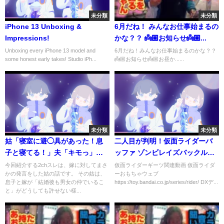
未分類
未分類
iPhone 13 Unboxing &
6月だね！ みんなお仕事始まるの
Impressions!
かな？？ 👼🏼お知らせ👼🏼...
Unboxing every iPhone 13 model and
6月だね！みんなお仕事始まるのかな？？
some honest early takes! Studio iPh...
👼🏼お知らせ👼🏼お昼か......
未分類
未分類
姑「寝室に避◯具があった！息
二人目が判明！仮面ライダーバ
子と寝てる！」夫「キモっ」舅
ッファ ゾンビレイズバックルで
「病院に連れて行こう」【2ch修
変身！レジェンド商品ある！リ
今回紹介する2chスレは、嫁に対してまさ
仮面ライダーギーツ関連動画 仮面ライダ
かの発言をした姑の話です。 その姑は、
ーおもちゃウェブ
羅場スレ・ゆっくり解説】
バイスバックルはレックスゲノ
息子と嫁が「結婚後も男女の仲でいるこ
https://toy.bandai.co.jp/series/rider/ DXデ...
ム変身音が鳴る！DXデザイアド
と」がどうしても許せない様...
ライバー