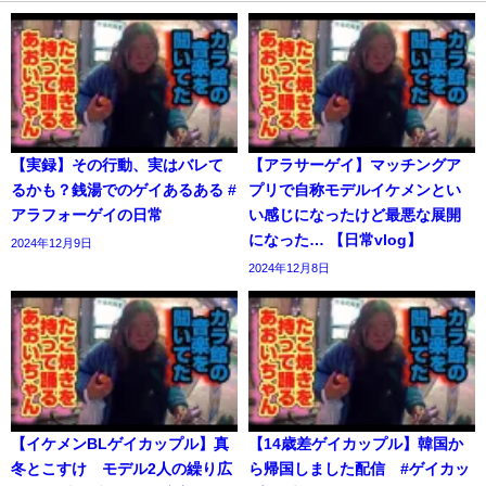
【実録】その行動、実はバレて
【アラサーゲイ】マッチングア
るかも？銭湯でのゲイあるある #
プリで自称モデルイケメンとい
アラフォーゲイの日常
い感じになったけど最悪な展開
になった… 【日常vlog】
2024年12月9日
2024年12月8日
【イケメンBLゲイカップル】真
【14歳差ゲイカップル】韓国か
冬とこすけ モデル2人の繰り広
ら帰国しました配信 #ゲイカッ