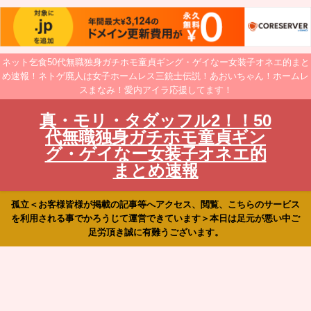
ネット乞食50代無職独身ガチホモ童貞ギング・ゲイなー女装子オネエ的まと
め速報！ネトゲ廃人は女子ホームレス三銃士伝説！あおいちゃん！ホームレ
スまなみ！愛内アイラ応援してます！
真・モリ・タダッフル2！！50
代無職独身ガチホモ童貞ギン
グ・ゲイなー女装子オネエ的
まとめ速報
孤立＜お客様皆様が掲載の記事等へアクセス、閲覧、こちらのサービス
を利用される事でかろうじて運営できています＞本日は足元が悪い中ご
足労頂き誠に有難うございます。