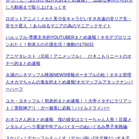
しろ動画まで取り上げまっくす
ロボットアニメ！メカと美少女キャラだいすき永遠の非リア充・
非モテ星人 ！あらゆるマニアの為のマニアックサイト
ハルッフル-専業主夫的YOUTUBERまとめ速報！キモデブロリコ
ンおたく！初老人の介護生活！激動の1750日
アニゲタレスト（元祖！アニメッフル） ひきこもりニートのオ
ナベ的まとめ速報
火浦のシネマッフル映画NEWS情報ポータブルの杜！オネエ管理
人オカマちゃんの鬼女的まとめ速報!オカマッフルアタックナンバ
ーハーフ
ユカ・ヨネッフル！初老的まとめ速報！！大帝イタチにラリアッ
ト！害獣神アリ・ガー被害に必殺！パイルドライバー
おネコさん的まとめ速報 僕の彼女はエリーちゃん人形！豆腐メ
ンタルメンヘラ電波中年アルバイターのぬいぐるみ男子末路編
スケバン！デカッフルまっくす（デカい強い2次元嫁だいすき子