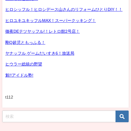
ヒロシッフル！ヒロシデース山さんのリフォームひとりDIY！！
ヒロユキユキッフルMAX！スーパークッキング！
徹夜DEテツヤッフル!！レトロ館2号店！
剛Q超児ともっふる！
ヤナッフル ゲームだいすき6！放送局
ヒウラー総統の野望
魁!!アイドル塾!
t112