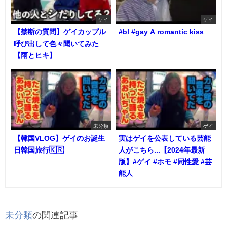
ゲイ
ゲイ
【禁断の質問】ゲイカップル
#bl #gay A romantic kiss
呼び出して色々聞いてみた
【雨とヒキ】
未分類
ゲイ
【韓国VLOG】ゲイのお誕生
実はゲイを公表している芸能
日韓国旅行🇰🇷
人がこちら...【2024年最新
版】#ゲイ #ホモ #同性愛 #芸
能人
未分類
の関連記事