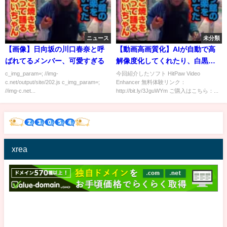
ニュース
未分類
【画像】日向坂の川口春奈と呼
【動画高画質化】AIが自動で高
ばれてるメンバー、可愛すぎる
解像度化してくれたり、白黒映
像をカラーにしてくれたりする
c_img_param=; //img-
今回紹介したソフト HitPaw Video
c.net/output/site/202.js c_img_param=;
Enhancer 無料体験リンク：
ソフトがマジですごい！【白黒
//img-c.net...
http://bit.ly/3JguWYm ご購入はこちら：...
カラー化】
xrea