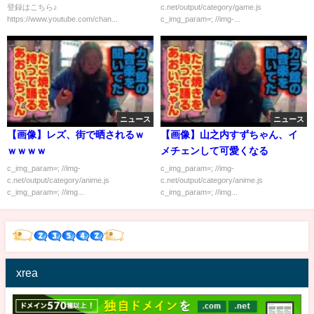
登録はこちら♪
c.net/output/category/game.js
https://www.youtube.com/chan...
c_img_param=; //img-...
ニュース
ニュース
【画像】レズ、街で晒されるｗ
【画像】山之内すずちゃん、イ
ｗｗｗｗ
メチェンして可愛くなる
c_img_param=; //img-
c_img_param=; //img-
c.net/output/category/anime.js
c.net/output/category/anime.js
c_img_param=; //img...
c_img_param=; //img...
xrea