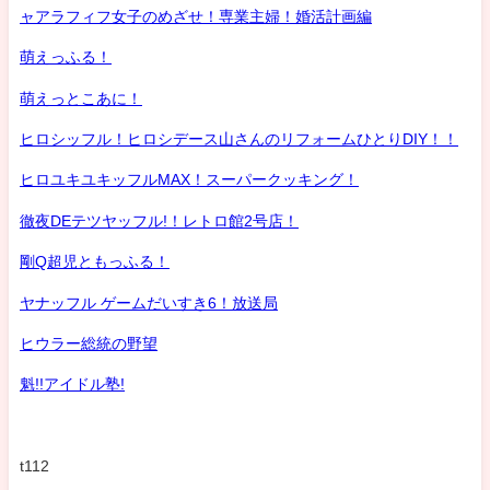
ャアラフィフ女子のめざせ！専業主婦！婚活計画編
萌えっふる！
萌えっとこあに！
ヒロシッフル！ヒロシデース山さんのリフォームひとりDIY！！
ヒロユキユキッフルMAX！スーパークッキング！
徹夜DEテツヤッフル!！レトロ館2号店！
剛Q超児ともっふる！
ヤナッフル ゲームだいすき6！放送局
ヒウラー総統の野望
魁!!アイドル塾!
t112