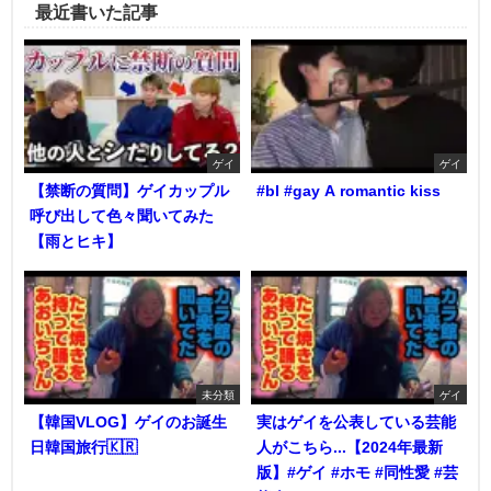
最近書いた記事
ゲイ
ゲイ
【禁断の質問】ゲイカップル
#bl #gay A romantic kiss
呼び出して色々聞いてみた
【雨とヒキ】
未分類
ゲイ
【韓国VLOG】ゲイのお誕生
実はゲイを公表している芸能
日韓国旅行🇰🇷
人がこちら...【2024年最新
版】#ゲイ #ホモ #同性愛 #芸