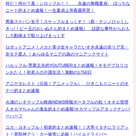
何だ！何が？真・シロッフル！！ 永遠の無職童貞- ぼっちな
ニート的まとめ速報！一生童貞上等夜露死苦！
男装スケバン女子！スケッフルまっくす！（新・ナンノひゃくし
きっ!！ビー玉のおいぬさん的まとめ速報） 話題な事件からおも
しろ動画まで取り上げまっくす
ロボットアニメ！メカと美少女キャラだいすき永遠の非リア充・
非モテ星人 ！あらゆるマニアの為のマニアックサイト
ハルッフル-専業主夫的YOUTUBERまとめ速報！キモデブロリコ
ンおたく！初老人の介護生活！激動の1750日
アニゲタレスト（元祖！アニメッフル） ひきこもりニートのオ
ナベ的まとめ速報
火浦のシネマッフル映画NEWS情報ポータブルの杜！オネエ管理
人オカマちゃんの鬼女的まとめ速報!オカマッフルアタックナンバ
ーハーフ
ユカ・ヨネッフル！初老的まとめ速報！！大帝イタチにラリアッ
ト！害獣神アリ・ガー被害に必殺！パイルドライバー