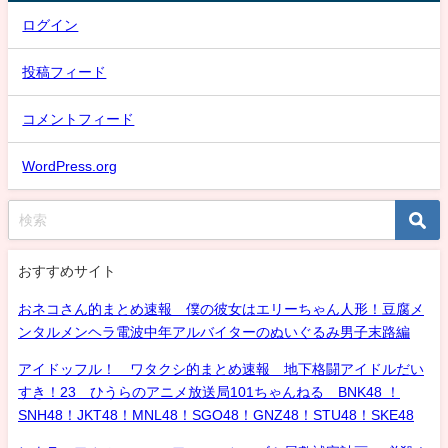
ログイン
投稿フィード
コメントフィード
WordPress.org
おすすめサイト
おネコさん的まとめ速報 僕の彼女はエリーちゃん人形！豆腐メ
ンタルメンヘラ電波中年アルバイターのぬいぐるみ男子末路編
アイドッフル！ ワタクシ的まとめ速報 地下格闘アイドルだい
すき！23 ひうらのアニメ放送局101ちゃんねる BNK48 ！
SNH48！JKT48！MNL48！SGO48！GNZ48！STU48！SKE48