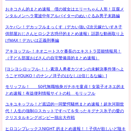
おネコさん的まとめ速報 僕の彼女はエリーちゃん人形！豆腐メ
ンタルメンヘラ電波中年アルバイターのぬいぐるみ男子末路編
スケバン！デカッフルまっくす（デカい強い2次元嫁だいすき子
供部屋おじさんヒロシ之古惑仔的まとめ速報）話題な動画取り上
げMAX！デカいは正義刑事編
アキヨッフル-！ネオニートスケ番長のエキストラ芸能情報局！
（子ども部屋おばさんの自宅警備員的まとめ速報）
[ヨシヨシロッフル-！！-素浪人勇者カツオンの未解決事件簿へよ
うこそYOUKO！のナンノ洋子のはなしは信じるな編）]
モリッフル！ 50代無職独身ガチホモ童貞！女装子オネエ的ま
とめ速報！有益便利情報サイトの杜 モリッフル
ユキユキッフル！ど底辺的一同驚愕騒然まとめ速報！超氷河期世
代！人生の強制ロスカットですべてを失ったキグナス氷子の愛の
クリスタルキングボンビー脱出大作戦
ヒロコンプレックスNIGHT 的まとめ速報！！子供が欲しいど陰キ