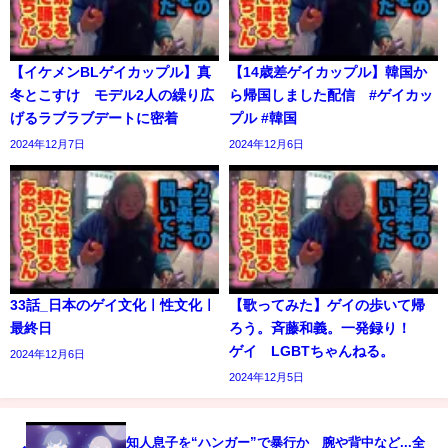
【イケメンBLゲイカップル】真
【14歳差ゲイカップル】韓国か
冬とこすけ モデル2人の繰り広
ら帰国しました配信 #ゲイカッ
げるラブラブデートに密着
プル #韓国
2024年12月7日
2024年12月6日
33話_日本のゲイ文化ㅣ性文化ㅣ
【歌ってみた】ゲイの歩いて帰
最終日
ろう。斉藤和義。一発録り！
ゲイ LGBTちゃんねる。
2024年12月6日
2024年12月5日
知人息子を“ハンガー”で暴行か 腕や背中など...全