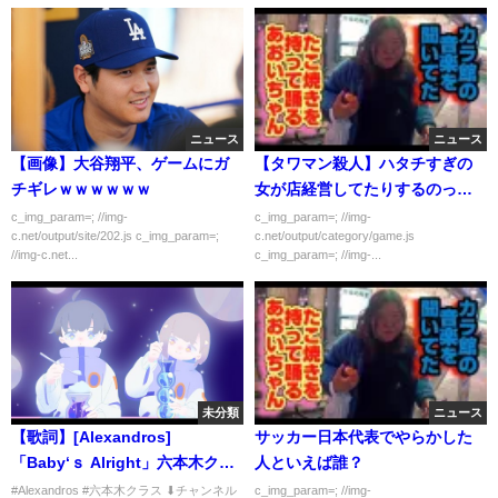
ニュース
ニュース
【画像】大谷翔平、ゲームにガ
【タワマン殺人】ハタチすぎの
チギレｗｗｗｗｗｗ
女が店経営してたりするのって
謎すぎないか？
c_img_param=; //img-
c_img_param=; //img-
c.net/output/site/202.js c_img_param=;
c.net/output/category/game.js
//img-c.net...
c_img_param=; //img-...
未分類
ニュース
【歌詞】[Alexandros]
サッカー日本代表でやらかした
「Baby‘ｓ Alright」六本木クラ
人といえば誰？
ス 主題歌 cover by double
#Alexandros #六本木クラス ⬇︎チャンネル
c_img_param=; //img-