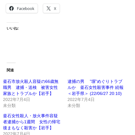
Facebook
X
いいね:
関連
釜石市放火殺人容疑の66歳無
逮捕の男 ”塀”めぐりトラブ
職男 逮捕・送検 被害女性
ルか 釜石女性殺害事件 続報
家族とトラブルか【岩手】
＜岩手県＞ (22/06/27 20:10)
2022年7月4日
2022年7月4日
未分類
未分類
釜石女性殺人・放火事件容疑
者逮捕から1週間 女性の帰宅
後まもなく殺害か【岩手】
2022年7月4日