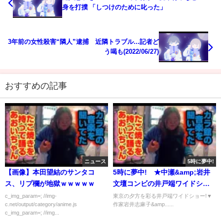
身を打撲 「しつけのために叱った」
3年前の女性殺害“隣人”逮捕 近隣トラブル...記者ど
う喝も(2022/06/27)
おすすめの記事
ニュース
5時に夢中!
【画像】本田望結のサンタコ
5時に夢中! ★中瀬&amp;岩井
ス、リプ欄が地獄ｗｗｗｗｗ
文壇コンビの井戸端ワイドショ
ー 2020年5月21日
c_img_param=; //img-
東京の夕方を彩る井戸端ワイドショー!▼
c.net/output/category/anime.js
作家岩井志麻子&amp......
c_img_param=; //img...