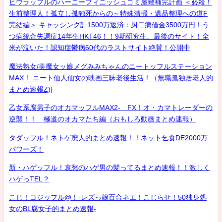
ヒウラッフルのハーニーフィニッシュゴミ屋敷補完計画 ＜必殺！
生前整理人！孤立し孤独死からの～特殊清掃・遺品整理への道F
完結編＞ キャッシング計1500万返済：厨二病借金3500万円！う
つ病統合失調症14年生HKT46！！9期研究生、最後のサイト！全
米が泣いた！認知症鬱病60代のラストサイト絶賛！公開中
魔法熟女/美魔女ッ娘メグみみちゃんのニートッフルステーション
MAX！ ニート仙人仙女の映画三昧老後生活！（無職孤独居老人的
まとめ速報Z)]
乙女系腐男子のオカマッフルMAX2- FX！オ・カマトレーダーの
逆襲！！ 極道のオカマたち編（おもしろ動画まとめ速報）
タダッフル！ネトゲ廃人的まとめ速報！！ネット乞食DE2000万
パワーズ！
新・ハゲッフル！哀愁のハゲ男の髪ってるまとめ速報！！激しく
ハゲっTEL？
こじ！コジッフル@！-レズっ娘百合ネエ！こじらせ！50独身処
女のBL腐女子的まとめ速報-