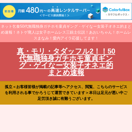
ネット乞食50代無職独身ガチホモ童貞ギング・ゲイなー女装子オネエ的まと
め速報！ネトゲ廃人は女子ホームレス三銃士伝説！あおいちゃん！ホームレ
スまなみ！愛内アイラ応援してます！
真・モリ・タダッフル2！！50
代無職独身ガチホモ童貞ギン
グ・ゲイなー女装子オネエ的
まとめ速報
孤立＜お客様皆様が掲載の記事等へアクセス、閲覧、こちらのサービス
を利用される事でかろうじて運営できています＞本日は足元が悪い中ご
足労頂き誠に有難うございます。