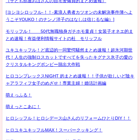
（子ども部屋おばさんの自宅警備員的まとめ速報）
[ヨシヨシロッフル-！！-素浪人勇者カツオンの未解決事件簿へよ
うこそYOUKO！のナンノ洋子のはなしは信じるな編）]
モリッフル！ 50代無職独身ガチホモ童貞！女装子オネエ的ま
とめ速報！有益便利情報サイトの杜 モリッフル
ユキユキッフル！ど底辺的一同驚愕騒然まとめ速報！超氷河期世
代！人生の強制ロスカットですべてを失ったキグナス氷子の愛の
クリスタルキングボンビー脱出大作戦
ヒロコンプレックスNIGHT 的まとめ速報！！子供が欲しいど陰キ
ャアラフィフ女子のめざせ！専業主婦！婚活計画編
萌えっふる！
萌えっとこあに！
ヒロシッフル！ヒロシデース山さんのリフォームひとりDIY！！
ヒロユキユキッフルMAX！スーパークッキング！