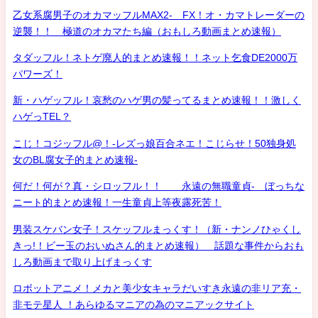
乙女系腐男子のオカマッフルMAX2- FX！オ・カマトレーダーの
逆襲！！ 極道のオカマたち編（おもしろ動画まとめ速報）
タダッフル！ネトゲ廃人的まとめ速報！！ネット乞食DE2000万
パワーズ！
新・ハゲッフル！哀愁のハゲ男の髪ってるまとめ速報！！激しく
ハゲっTEL？
こじ！コジッフル@！-レズっ娘百合ネエ！こじらせ！50独身処
女のBL腐女子的まとめ速報-
何だ！何が？真・シロッフル！！ 永遠の無職童貞- ぼっちな
ニート的まとめ速報！一生童貞上等夜露死苦！
男装スケバン女子！スケッフルまっくす！（新・ナンノひゃくし
きっ!！ビー玉のおいぬさん的まとめ速報） 話題な事件からおも
しろ動画まで取り上げまっくす
ロボットアニメ！メカと美少女キャラだいすき永遠の非リア充・
非モテ星人 ！あらゆるマニアの為のマニアックサイト