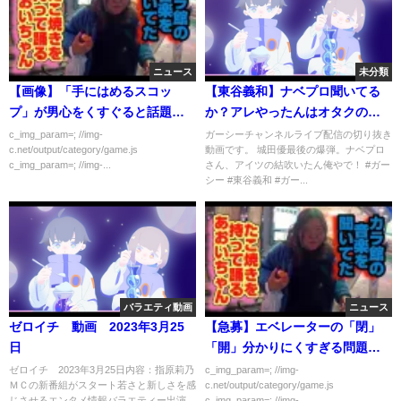
ニュース
未分類
【画像】「手にはめるスコッ
【東谷義和】ナベプロ聞いてる
プ」が男心をくすぐると話題ｗ
か？アレやったんはオタクの俳
ｗｗｗｗ
優で俺が守るためにケツ拭いた
c_img_param=; //img-
ガーシーチャンネルライブ配信の切り抜き
c.net/output/category/game.js
動画です。 城田優最後の爆弾。ナベプロ
んやで！俺のことめっちゃ嫌っ
c_img_param=; //img-...
さん、アイツの結吹いたん俺やで！ #ガー
てるけど。。【ガーシー/城田
シー #東谷義和 #ガー...
優】
バラエティ動画
ニュース
ゼロイチ 動画 2023年3月25
【急募】エベレーターの「閉」
日
「開」分かりにくすぎる問題の
解決策ｗｗｗｗｗｗ
ゼロイチ 2023年3月25日内容：指原莉乃
c_img_param=; //img-
ＭＣの新番組がスタート若さと新しさを感
c.net/output/category/game.js
じさせるエンタメ情報バラエティー出演
c_img_param=; //img-...