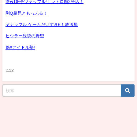
徹夜DEテツヤッフル!！レトロ館2号店！
剛Q超児ともっふる！
ヤナッフル ゲームだいすき6！放送局
ヒウラー総統の野望
魁!!アイドル塾!
t112