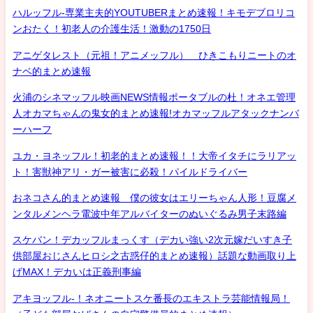
ハルッフル-専業主夫的YOUTUBERまとめ速報！キモデブロリコ
ンおたく！初老人の介護生活！激動の1750日
アニゲタレスト（元祖！アニメッフル） ひきこもりニートのオ
ナベ的まとめ速報
火浦のシネマッフル映画NEWS情報ポータブルの杜！オネエ管理
人オカマちゃんの鬼女的まとめ速報!オカマッフルアタックナンバ
ーハーフ
ユカ・ヨネッフル！初老的まとめ速報！！大帝イタチにラリアッ
ト！害獣神アリ・ガー被害に必殺！パイルドライバー
おネコさん的まとめ速報 僕の彼女はエリーちゃん人形！豆腐メ
ンタルメンヘラ電波中年アルバイターのぬいぐるみ男子末路編
スケバン！デカッフルまっくす（デカい強い2次元嫁だいすき子
供部屋おじさんヒロシ之古惑仔的まとめ速報）話題な動画取り上
げMAX！デカいは正義刑事編
アキヨッフル-！ネオニートスケ番長のエキストラ芸能情報局！