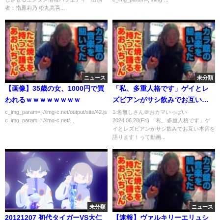
者：指原莉乃 松丸亮吾...
ニュース
未分類
【画像】35歳の女、1000円で買
「私、多重人格です」ゲイとレ
われるｗｗｗｗｗｗｗｗ
ズビアンがサシ飲みでお互い本
音を語ります！
c_img_param=; //img-c.net/output/site/42.js
1:名無しさん＠おカマいっぱい
c_img_param=; //img-c.net/...
2024.06.28(Fri) 「私、多重人格です」ゲ
イとレズビアンがサシ飲みでお互い本音を
語ります！って動画...
未分類
ニュース
20121207 初代タイガーVS大仁
【速報】ヴァルキリーエリュシ