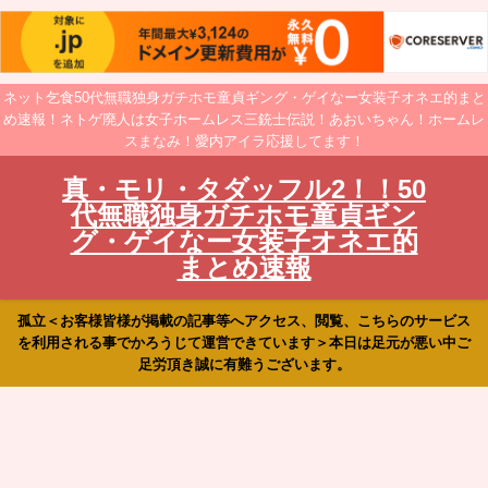
ネット乞食50代無職独身ガチホモ童貞ギング・ゲイなー女装子オネエ的まと
め速報！ネトゲ廃人は女子ホームレス三銃士伝説！あおいちゃん！ホームレ
スまなみ！愛内アイラ応援してます！
真・モリ・タダッフル2！！50
代無職独身ガチホモ童貞ギン
グ・ゲイなー女装子オネエ的
まとめ速報
孤立＜お客様皆様が掲載の記事等へアクセス、閲覧、こちらのサービス
を利用される事でかろうじて運営できています＞本日は足元が悪い中ご
足労頂き誠に有難うございます。