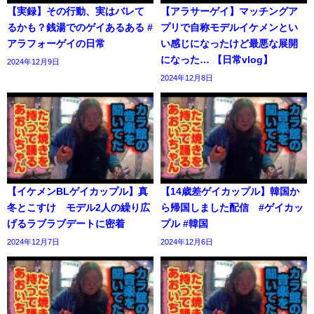
【実録】その行動、実はバレて
【アラサーゲイ】マッチングア
るかも？銭湯でのゲイあるある #
プリで自称モデルイケメンとい
アラフォーゲイの日常
い感じになったけど最悪な展開
になった… 【日常vlog】
2024年12月9日
2024年12月8日
【イケメンBLゲイカップル】真
【14歳差ゲイカップル】韓国か
冬とこすけ モデル2人の繰り広
ら帰国しました配信 #ゲイカッ
げるラブラブデートに密着
プル #韓国
2024年12月7日
2024年12月6日