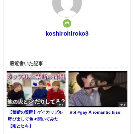
koshirohiroko3
最近書いた記事
ゲイ
ゲイ
【禁断の質問】ゲイカップル
#bl #gay A romantic kiss
呼び出して色々聞いてみた
【雨とヒキ】