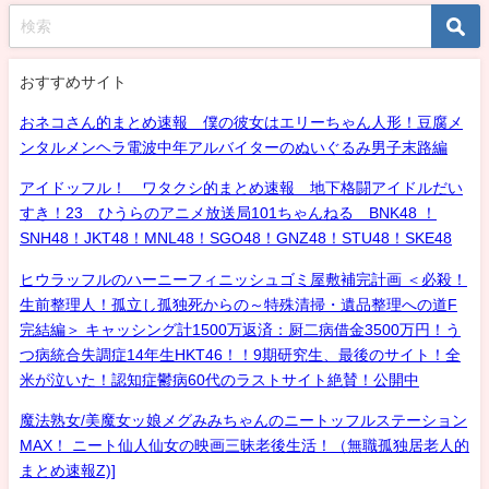
おすすめサイト
おネコさん的まとめ速報 僕の彼女はエリーちゃん人形！豆腐メ
ンタルメンヘラ電波中年アルバイターのぬいぐるみ男子末路編
アイドッフル！ ワタクシ的まとめ速報 地下格闘アイドルだい
すき！23 ひうらのアニメ放送局101ちゃんねる BNK48 ！
SNH48！JKT48！MNL48！SGO48！GNZ48！STU48！SKE48
ヒウラッフルのハーニーフィニッシュゴミ屋敷補完計画 ＜必殺！
生前整理人！孤立し孤独死からの～特殊清掃・遺品整理への道F
完結編＞ キャッシング計1500万返済：厨二病借金3500万円！う
つ病統合失調症14年生HKT46！！9期研究生、最後のサイト！全
米が泣いた！認知症鬱病60代のラストサイト絶賛！公開中
魔法熟女/美魔女ッ娘メグみみちゃんのニートッフルステーション
MAX！ ニート仙人仙女の映画三昧老後生活！（無職孤独居老人的
まとめ速報Z)]