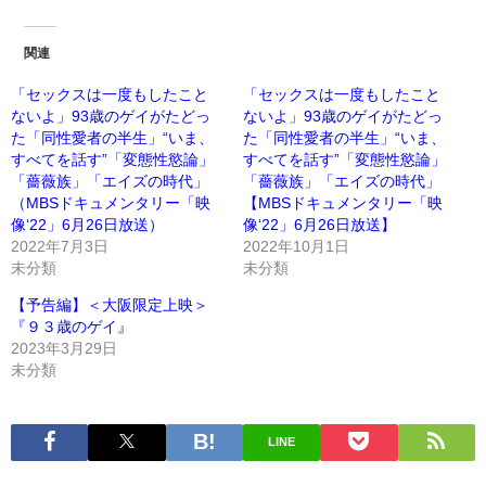
関連
「セックスは一度もしたこと
「セックスは一度もしたこと
ないよ」93歳のゲイがたどっ
ないよ」93歳のゲイがたどっ
た「同性愛者の半生」“いま、
た「同性愛者の半生」“いま、
すべてを話す”「変態性慾論」
すべてを話す”「変態性慾論」
「薔薇族」「エイズの時代」
「薔薇族」「エイズの時代」
（MBSドキュメンタリー「映
【MBSドキュメンタリー「映
像‘22」6月26日放送）
像‘22」6月26日放送】
2022年7月3日
2022年10月1日
未分類
未分類
【予告編】＜大阪限定上映＞
『９３歳のゲイ』
2023年3月29日
未分類
LINE