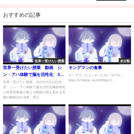
TBS NEWS DIG
おすすめの記事
世界一受けたい授業
未分類
世界一受けたい授業 動画 シ
キングマンの食事
ン・アハ体験で脳を活性化 3月
キングマンだよ♪ やっため♪ TikTok：
https://vt.tiktok.com/NSWgvY/...
11日
世界一受けたい授業 2023年3月11日内
容：シン・アハ体験で脳を活性化睡眠研究
の世界的権威が教える睡眠の質を高める究
極の睡眠法出演者：堺正...