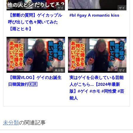
ゲイ
ゲイ
【禁断の質問】ゲイカップル
#bl #gay A romantic kiss
呼び出して色々聞いてみた
【雨とヒキ】
未分類
ゲイ
【韓国VLOG】ゲイのお誕生
実はゲイを公表している芸能
日韓国旅行🇰🇷
人がこちら...【2024年最新
版】#ゲイ #ホモ #同性愛 #芸
能人
未分類
の関連記事