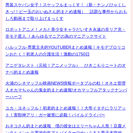
男装スケバン女子！スケッフルまっくす！（新・ナンノひゃくし
きっ!！ビー玉のおいぬさん的まとめ速報） 話題な事件からおも
しろ動画まで取り上げまっくす
ロボットアニメ！メカと美少女キャラだいすき永遠の非リア充・
非モテ星人 ！あらゆるマニアの為のマニアックサイト
ハルッフル-専業主夫的YOUTUBERまとめ速報！キモデブロリコ
ンおたく！初老人の介護生活！激動の1750日
アニゲタレスト（元祖！アニメッフル） ひきこもりニートのオ
ナベ的まとめ速報
火浦のシネマッフル映画NEWS情報ポータブルの杜！オネエ管理
人オカマちゃんの鬼女的まとめ速報!オカマッフルアタックナンバ
ーハーフ
ユカ・ヨネッフル！初老的まとめ速報！！大帝イタチにラリアッ
ト！害獣神アリ・ガー被害に必殺！パイルドライバー
おネコさん的まとめ速報 僕の彼女はエリーちゃん人形！豆腐メ
ンタルメンヘラ電波中年アルバイターのぬいぐるみ男子末路編