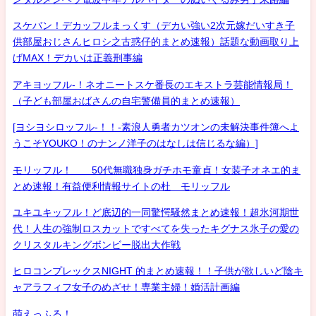
スケバン！デカッフルまっくす（デカい強い2次元嫁だいすき子
供部屋おじさんヒロシ之古惑仔的まとめ速報）話題な動画取り上
げMAX！デカいは正義刑事編
アキヨッフル-！ネオニートスケ番長のエキストラ芸能情報局！
（子ども部屋おばさんの自宅警備員的まとめ速報）
[ヨシヨシロッフル-！！-素浪人勇者カツオンの未解決事件簿へよ
うこそYOUKO！のナンノ洋子のはなしは信じるな編）]
モリッフル！ 50代無職独身ガチホモ童貞！女装子オネエ的ま
とめ速報！有益便利情報サイトの杜 モリッフル
ユキユキッフル！ど底辺的一同驚愕騒然まとめ速報！超氷河期世
代！人生の強制ロスカットですべてを失ったキグナス氷子の愛の
クリスタルキングボンビー脱出大作戦
ヒロコンプレックスNIGHT 的まとめ速報！！子供が欲しいど陰キ
ャアラフィフ女子のめざせ！専業主婦！婚活計画編
萌えっふる！