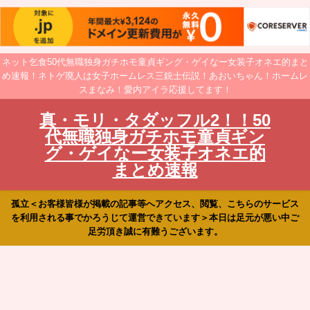
ネット乞食50代無職独身ガチホモ童貞ギング・ゲイなー女装子オネエ的まと
め速報！ネトゲ廃人は女子ホームレス三銃士伝説！あおいちゃん！ホームレ
スまなみ！愛内アイラ応援してます！
真・モリ・タダッフル2！！50
代無職独身ガチホモ童貞ギン
グ・ゲイなー女装子オネエ的
まとめ速報
孤立＜お客様皆様が掲載の記事等へアクセス、閲覧、こちらのサービス
を利用される事でかろうじて運営できています＞本日は足元が悪い中ご
足労頂き誠に有難うございます。