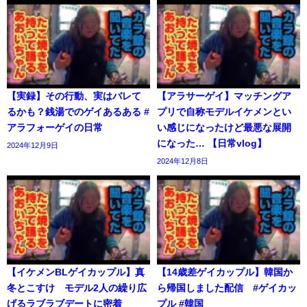
【実録】その行動、実はバレて
【アラサーゲイ】マッチングア
るかも？銭湯でのゲイあるある #
プリで自称モデルイケメンとい
アラフォーゲイの日常
い感じになったけど最悪な展開
になった… 【日常vlog】
2024年12月9日
2024年12月8日
【イケメンBLゲイカップル】真
【14歳差ゲイカップル】韓国か
冬とこすけ モデル2人の繰り広
ら帰国しました配信 #ゲイカッ
げるラブラブデートに密着
プル #韓国