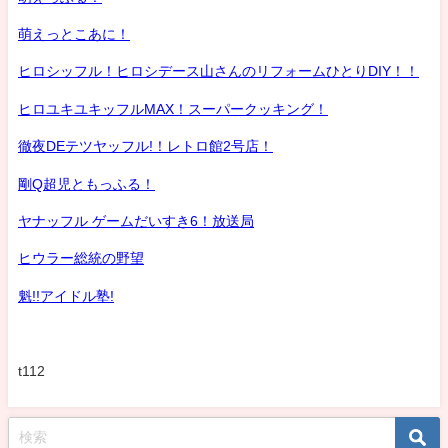
萌えっとこあに！
ヒロシッフル！ヒロシデース山さんのリフォームひとりDIY！！
ヒロユキユキッフルMAX！スーパークッキング！
徹夜DEテツヤッフル!！レトロ館2号店！
剛Q超児ともっふる！
ヤナッフル ゲームだいすき6！放送局
ヒウラー総統の野望
魁!!アイドル塾!
t112