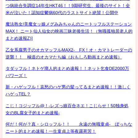
つ病統合失調症14年生HKT46！！9期研究生、最後のサイト！全
米が泣いた！認知症鬱病60代のラストサイト絶賛！公開中
魔法熟女/美魔女ッ娘メグみみちゃんのニートッフルステーション
MAX！ ニート仙人仙女の映画三昧老後生活！（無職孤独居老人的
まとめ速報Z)]
乙女系腐男子のオカマッフルMAX2- FX！オ・カマトレーダーの
逆襲！！ 極道のオカマたち編（おもしろ動画まとめ速報）
タダッフル！ネトゲ廃人的まとめ速報！！ネット乞食DE2000万
パワーズ！
新・ハゲッフル！哀愁のハゲ男の髪ってるまとめ速報！！激しく
ハゲっTEL？
こじ！コジッフル@！-レズっ娘百合ネエ！こじらせ！50独身処
女のBL腐女子的まとめ速報-
何だ！何が？真・シロッフル！！ 永遠の無職童貞- ぼっちな
ニート的まとめ速報！一生童貞上等夜露死苦！