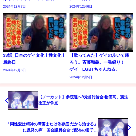
2024年12月7日
2024年12月6日
33話_日本のゲイ文化ㅣ性文化ㅣ
【歌ってみた】ゲイの歩いて帰
最終日
ろう。斉藤和義。一発録り！
ゲイ LGBTちゃんねる。
2024年12月6日
2024年12月5日
【ノーカット】参院選へ9党首討論会 物価高、憲法
改正が争点
「同性愛は精神の障害または依存症 だから治せる」
に反発の声 国会議員会合で配布の冊子｜