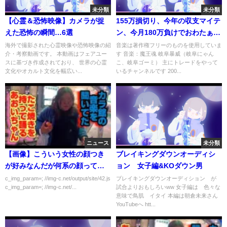
未分類
未分類
【心霊＆恐怖映像】カメラが捉
155万損切り、今年の収支マイテ
えた恐怖の瞬間…6選
ン、今月180万負けでおわたぁぁ
ぁぁあぁ
海外で撮影された心霊映像や恐怖映像の紹
音楽は著作権フリーのものを使用していま
介・考察動画です。 本動画はフェアユー
す 音楽：魔王魂 岐阜暴威（岐阜にゃん
スに基づき作成されており、 世界の心霊
こ、岐阜ゴーミ） 主にトレードをやって
文化やオカルト文化を幅広い...
いるチャンネルです 200...
ニュース
未分類
【画像】こういう女性の顔つき
ブレイキングダウンオーディシ
が好みなんだが何系の顔ってい
ョン 女子編&KOダウン男
うんだ？？？
c_img_param=; //img-c.net/output/site/42.js
ブレイキングダウンオーディション が
c_img_param=; //img-c.net/...
試合よりおもしろいww 女子編は 色々な
意味で鳥肌 イタイ 本編は朝倉未来さん
YouTubeへ htt...