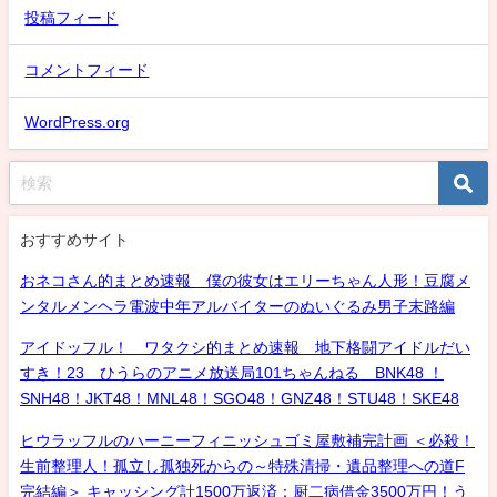
投稿フィード
コメントフィード
WordPress.org
おすすめサイト
おネコさん的まとめ速報 僕の彼女はエリーちゃん人形！豆腐メ
ンタルメンヘラ電波中年アルバイターのぬいぐるみ男子末路編
アイドッフル！ ワタクシ的まとめ速報 地下格闘アイドルだい
すき！23 ひうらのアニメ放送局101ちゃんねる BNK48 ！
SNH48！JKT48！MNL48！SGO48！GNZ48！STU48！SKE48
ヒウラッフルのハーニーフィニッシュゴミ屋敷補完計画 ＜必殺！
生前整理人！孤立し孤独死からの～特殊清掃・遺品整理への道F
完結編＞ キャッシング計1500万返済：厨二病借金3500万円！う