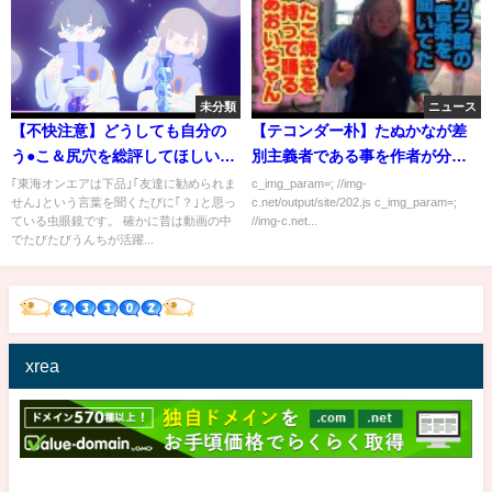
未分類
ニュース
【不快注意】どうしても自分の
【テコンダー朴】たぬかなが差
う●こ＆尻穴を総評してほしいし
別主義者である事を作者が分析
ばゆー
ｗｗｗｗｗ
｢東海オンエアは下品｣｢友達に勧められま
c_img_param=; //img-
せん｣という言葉を聞くたびに｢？｣と思っ
c.net/output/site/202.js c_img_param=;
ている虫眼鏡です。 確かに昔は動画の中
//img-c.net...
でたびたびうんちが活躍...
xrea