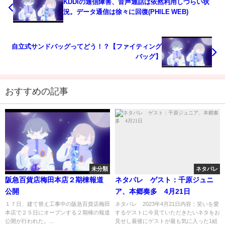
KDDIの通信障害、音声通話は依然利用しづらい状
況。データ通信は徐々に回復(PHILE WEB)
自立式サンドバッグってどう！？【ファイティング
バッグ】
おすすめの記事
未分類
ネタパレ
阪急百貨店梅田本店２期棟報道
ネタパレ ゲスト：千原ジュニ
公開
ア、本郷奏多 4月21日
１７日、建て替え工事中の阪急百貨店梅田
ネタパレ 2023年4月21日内容：笑いを愛
本店で２５日にオープンする２期棟の報道
するゲストに今見ていただきたいネタをお
公開が行われた。...
見せし最後にゲストが最も気に入った1組