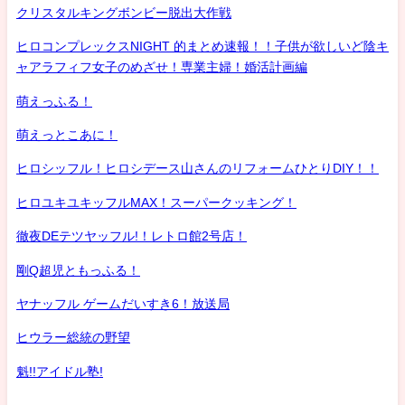
クリスタルキングボンビー脱出大作戦
ヒロコンプレックスNIGHT 的まとめ速報！！子供が欲しいど陰キ
ャアラフィフ女子のめざせ！専業主婦！婚活計画編
萌えっふる！
萌えっとこあに！
ヒロシッフル！ヒロシデース山さんのリフォームひとりDIY！！
ヒロユキユキッフルMAX！スーパークッキング！
徹夜DEテツヤッフル!！レトロ館2号店！
剛Q超児ともっふる！
ヤナッフル ゲームだいすき6！放送局
ヒウラー総統の野望
魁!!アイドル塾!