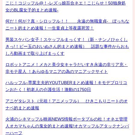
こじ！コジッフル@！-レズっ娘百合ネエ！こじらせ！50独身処
女のBL腐女子的まとめ速報-
何だ！何が？真・シロッフル！！ 永遠の無職童貞- ぼっちな
ニート的まとめ速報！一生童貞上等夜露死苦！
男装スケバン女子！スケッフルまっくす！（新・ナンノひゃくし
きっ!！ビー玉のおいぬさん的まとめ速報） 話題な事件からおも
しろ動画まで取り上げまっくす
ロボットアニメ！メカと美少女キャラだいすき永遠の非リア充・
非モテ星人 ！あらゆるマニアの為のマニアックサイト
ハルッフル-専業主夫的YOUTUBERまとめ速報！キモデブロリコ
ンおたく！初老人の介護生活！激動の1750日
アニゲタレスト（元祖！アニメッフル） ひきこもりニートのオ
ナベ的まとめ速報
火浦のシネマッフル映画NEWS情報ポータブルの杜！オネエ管理
人オカマちゃんの鬼女的まとめ速報!オカマッフルアタックナンバ
ーハーフ