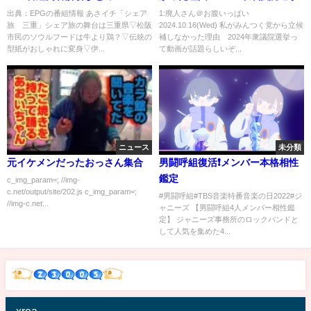
出典：EPGの番組情報 あさイチ「シェア
1:廃人さん＠お腹いっぱい
旅 三重」シェア旅の舞台は三重県▽松阪
2024.10.16(Wed) 私がみんつく党から立候
市民のソウルフードは牛より鶏？▽伝統の
補しなかった理由 2024年衆議院選挙っ
型紙がおしゃれに変身▽伊...
て動画が話題らしいぞ...
ニュース
未分類
元イケメンだったおっさん集合
男闘呼組復活❗️メンバー本格相性
鑑定
c_img_param=; //img-
c.net/output/site/202.js c_img_param=;
#男闘呼組#TBS音楽特番音楽の日2022#ジ
//img-c.net...
ャニーズ 【男闘呼組4人メンバー相性鑑
定】 ジャニーズ事務所のロックバンドと
して人気を集めた4...