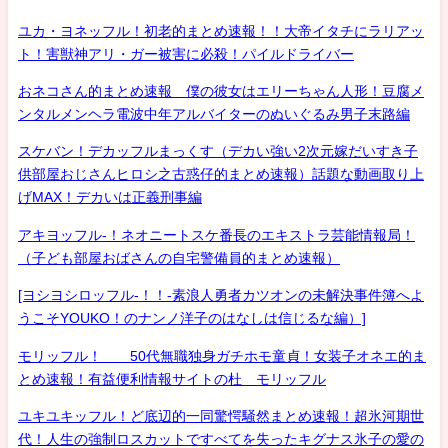
ユカ・ヨネッフル！初老的まとめ速報！！大帝イタチにラリアッ
ト！害獣神アリ・ガー被害に必殺！パイルドライバー
おネコさん的まとめ速報 僕の彼女はエリーちゃん人形！豆腐メ
ンタルメンヘラ電波中年アルバイターのぬいぐるみ男子末路編
スケバン！デカッフルまっくす（デカい強い2次元嫁だいすき子
供部屋おじさんヒロシ之古惑仔的まとめ速報）話題な動画取り上
げMAX！デカいは正義刑事編
アキヨッフル-！ネオニートスケ番長のエキストラ芸能情報局！
（子ども部屋おばさんの自宅警備員的まとめ速報）
[ヨシヨシロッフル-！！-素浪人勇者カツオンの未解決事件簿へよ
うこそYOUKO！のナンノ洋子のはなしは信じるな編）]
モリッフル！ 50代無職独身ガチホモ童貞！女装子オネエ的ま
とめ速報！有益便利情報サイトの杜 モリッフル
ユキユキッフル！ど底辺的一同驚愕騒然まとめ速報！超氷河期世
代！人生の強制ロスカットですべてを失ったキグナス氷子の愛の