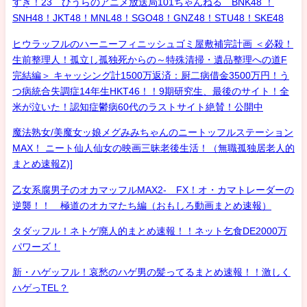
すき！23 ひうらのアニメ放送局101ちゃんねる BNK48 ！
SNH48！JKT48！MNL48！SGO48！GNZ48！STU48！SKE48
ヒウラッフルのハーニーフィニッシュゴミ屋敷補完計画 ＜必殺！
生前整理人！孤立し孤独死からの～特殊清掃・遺品整理への道F
完結編＞ キャッシング計1500万返済：厨二病借金3500万円！う
つ病統合失調症14年生HKT46！！9期研究生、最後のサイト！全
米が泣いた！認知症鬱病60代のラストサイト絶賛！公開中
魔法熟女/美魔女ッ娘メグみみちゃんのニートッフルステーション
MAX！ ニート仙人仙女の映画三昧老後生活！（無職孤独居老人的
まとめ速報Z)]
乙女系腐男子のオカマッフルMAX2- FX！オ・カマトレーダーの
逆襲！！ 極道のオカマたち編（おもしろ動画まとめ速報）
タダッフル！ネトゲ廃人的まとめ速報！！ネット乞食DE2000万
パワーズ！
新・ハゲッフル！哀愁のハゲ男の髪ってるまとめ速報！！激しく
ハゲっTEL？