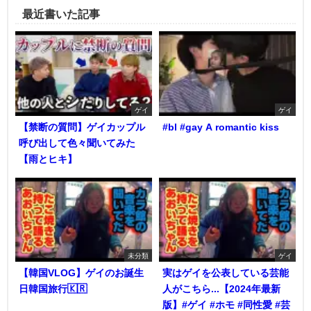
最近書いた記事
ゲイ
ゲイ
【禁断の質問】ゲイカップル
#bl #gay A romantic kiss
呼び出して色々聞いてみた
【雨とヒキ】
未分類
ゲイ
【韓国VLOG】ゲイのお誕生
実はゲイを公表している芸能
日韓国旅行🇰🇷
人がこちら...【2024年最新
版】#ゲイ #ホモ #同性愛 #芸