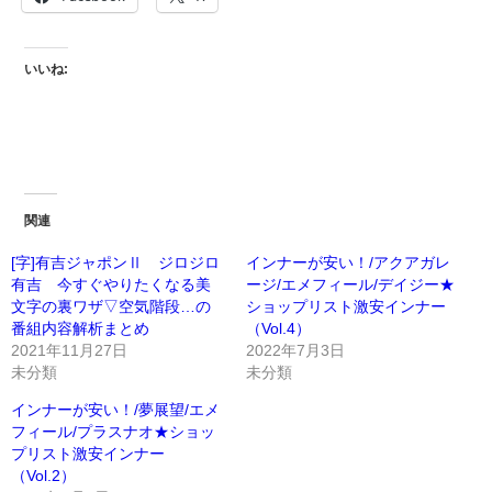
いいね:
関連
[字]有吉ジャポンⅡ ジロジロ
インナーが安い！/アクアガレ
有吉 今すぐやりたくなる美
ージ/エメフィール/デイジー★
文字の裏ワザ▽空気階段…の
ショップリスト激安インナー
番組内容解析まとめ
（Vol.4）
2021年11月27日
2022年7月3日
未分類
未分類
インナーが安い！/夢展望/エメ
フィール/プラスナオ★ショッ
プリスト激安インナー
（Vol.2）