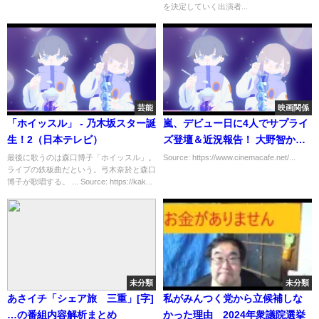
を決定していく出演者...
芸能
映画関係
「ホイッスル」 - 乃木坂スター誕
嵐、デビュー日に4人でサプライ
生！2（日本テレビ）
ズ登壇＆近況報告！ 大野智から
メッセージも『ARASHI 5×20
最後に歌うのは森口博子「ホイッスル」。
Source: https://www.cinemacafe.net/...
ライブの鉄板曲だという。弓木奈於と森口
FILM』先行初日舞台挨拶
博子が歌唱する。 ... Source: https://kak...
未分類
未分類
あさイチ「シェア旅 三重」[字]
私がみんつく党から立候補しな
…の番組内容解析まとめ
かった理由 2024年衆議院選挙