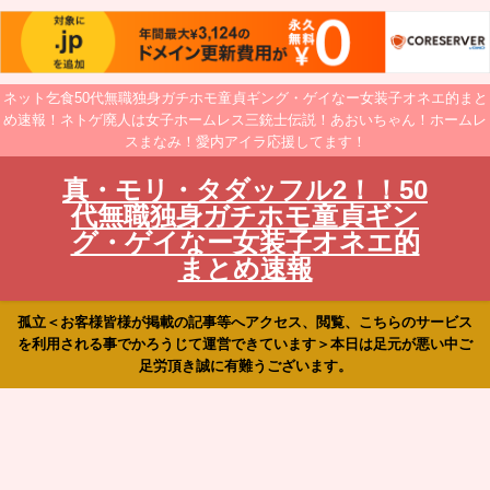
ネット乞食50代無職独身ガチホモ童貞ギング・ゲイなー女装子オネエ的まと
め速報！ネトゲ廃人は女子ホームレス三銃士伝説！あおいちゃん！ホームレ
スまなみ！愛内アイラ応援してます！
真・モリ・タダッフル2！！50
代無職独身ガチホモ童貞ギン
グ・ゲイなー女装子オネエ的
まとめ速報
孤立＜お客様皆様が掲載の記事等へアクセス、閲覧、こちらのサービス
を利用される事でかろうじて運営できています＞本日は足元が悪い中ご
足労頂き誠に有難うございます。