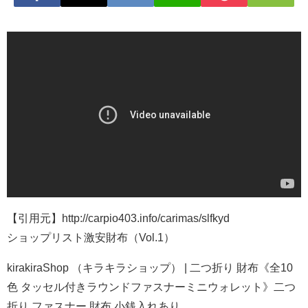
【引用元】http://carpio403.info/carimas/slfkyd
ショップリスト激安財布（Vol.1）
kirakiraShop （キラキラショップ） | 二つ折り 財布《全10
色 タッセル付きラウンドファスナーミニウォレット》二つ
折り ファスナー 財布 小銭入れあり