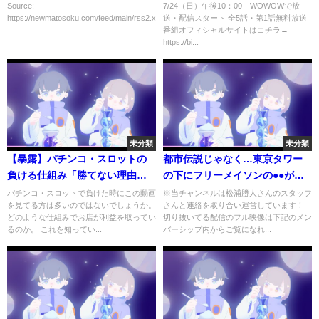
「幼馴染とHの練習」「時間停
【WOWOW】
Source:
7/24（日）午後10：00 WOWOWで放
https://newmatosoku.com/feed/main/rss2.xml...
送・配信スタート 全5話・第1話無料放送
止」
番組オフィシャルサイトはコチラ→
https://bi...
未分類
未分類
【暴露】パチンコ・スロットの
都市伝説じゃなく…東京タワー
負ける仕組み「勝てない理由」
の下にフリーメイソンの●●が存
はコレで分かる。
在している…！？
パチンコ・スロットで負けた時にこの動画
※当チャンネルは松浦勝人さんのスタッフ
を見てる方は多いのではないでしょうか。
さんと連絡を取り合い運営しています！
どのような仕組みでお店が利益を取ってい
切り抜いてる配信のフル映像は下記のメン
るのか。 これを知ってい...
バーシップ内からご覧になれ...