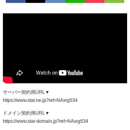
サーバー契約用URL▼
https://www.star.ne.jp?ref=NAxrg534
ドメイン契約用URL▼
https://www.star-domain.jp?ref=NAxrg534