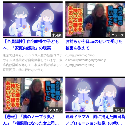
未分類
ニュース
【全員陽性】自宅療養で子ども
お前らが今日auのせいで受けた
へ…「家庭内感染」の現実
被害を教えて
東京では今も、６０００人超の新型コロナ
c_img_param=; //img-
ウイルス感染者が自宅療養しています。家
c.net/output/category/game.js
庭内は隔離が難しく、家族全員が感染して
c_img_param=; //img-...
長期間買い物に行けない例も...
デジタル
未分類
【悲報】「隣のノーブラ奥さ
連続ドラマW 雨に消えた向日葵
ん」「相部屋になった女上司」
／プロモーション映像（60秒）