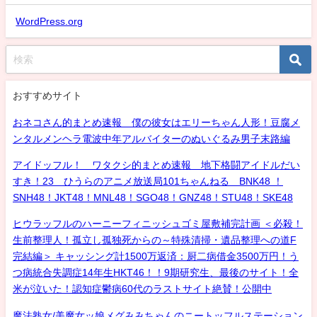
WordPress.org
おすすめサイト
おネコさん的まとめ速報 僕の彼女はエリーちゃん人形！豆腐メ
ンタルメンヘラ電波中年アルバイターのぬいぐるみ男子末路編
アイドッフル！ ワタクシ的まとめ速報 地下格闘アイドルだい
すき！23 ひうらのアニメ放送局101ちゃんねる BNK48 ！
SNH48！JKT48！MNL48！SGO48！GNZ48！STU48！SKE48
ヒウラッフルのハーニーフィニッシュゴミ屋敷補完計画 ＜必殺！
生前整理人！孤立し孤独死からの～特殊清掃・遺品整理への道F
完結編＞ キャッシング計1500万返済：厨二病借金3500万円！う
つ病統合失調症14年生HKT46！！9期研究生、最後のサイト！全
米が泣いた！認知症鬱病60代のラストサイト絶賛！公開中
魔法熟女/美魔女ッ娘メグみみちゃんのニートッフルステーション