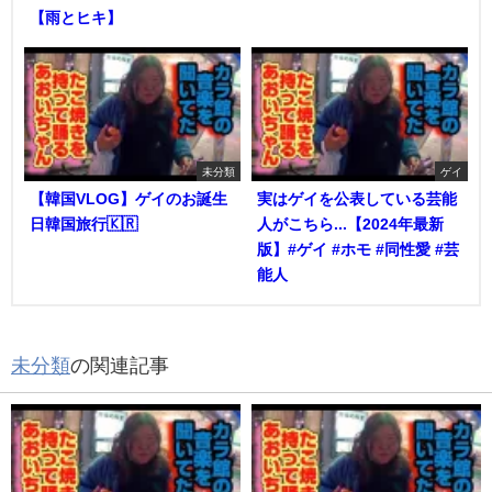
【雨とヒキ】
未分類
ゲイ
【韓国VLOG】ゲイのお誕生
実はゲイを公表している芸能
日韓国旅行🇰🇷
人がこちら...【2024年最新
版】#ゲイ #ホモ #同性愛 #芸
能人
未分類
の関連記事