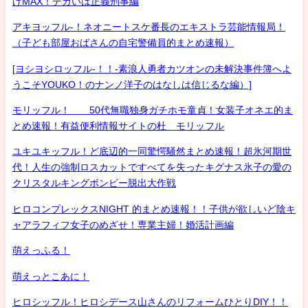
げMAX！デカいは正義刑事編
アキヨッフル-！ネオニートスケ番長のエキストラ芸能情報局！
（子ども部屋おばさんの自宅警備員的まとめ速報）
[ヨシヨシロッフル-！！-素浪人勇者カツオンの未解決事件簿へよ
うこそYOUKO！のナンノ洋子のはなしは信じるな編）]
モリッフル！ 50代無職独身ガチホモ童貞！女装子オネエ的ま
とめ速報！有益便利情報サイトの杜 モリッフル
ユキユキッフル！ど底辺的一同驚愕騒然まとめ速報！超氷河期世
代！人生の強制ロスカットですべてを失ったキグナス氷子の愛の
クリスタルキングボンビー脱出大作戦
ヒロコンプレックスNIGHT 的まとめ速報！！子供が欲しいど陰キ
ャアラフィフ女子のめざせ！専業主婦！婚活計画編
萌えっふる！
萌えっとこあに！
ヒロシッフル！ヒロシデース山さんのリフォームひとりDIY！！