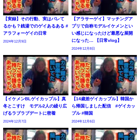
【実録】その行動、実はバレて
【アラサーゲイ】マッチングア
るかも？銭湯でのゲイあるある #
プリで自称モデルイケメンとい
アラフォーゲイの日常
い感じになったけど最悪な展開
になった… 【日常vlog】
2024年12月9日
2024年12月8日
【イケメンBLゲイカップル】真
【14歳差ゲイカップル】韓国か
冬とこすけ モデル2人の繰り広
ら帰国しました配信 #ゲイカッ
げるラブラブデートに密着
プル #韓国
2024年12月7日
2024年12月6日