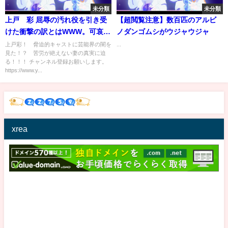
未分類
未分類
上戸 彩 屈辱の汚れ役を引き受
【超閲覧注意】数百匹のアルビ
けた衝撃の訳とはWWW。可哀想
ノダンゴムシがウジャウジャ
すぎるとの声が殺到！？ ウラ
上戸彩！ 脅迫的キャストに芸能界の闇を
...
見た！？ 苦労が絶えない妻の真実に迫
側を読み取る！
る！！！ チャンネル登録お願いします。
https://www.y...
xrea