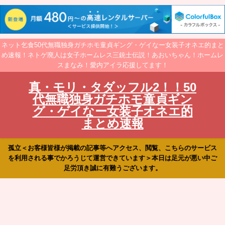
ネット乞食50代無職独身ガチホモ童貞ギング・ゲイなー女装子オネエ的まと
め速報！ネトゲ廃人は女子ホームレス三銃士伝説！あおいちゃん！ホームレ
スまなみ！愛内アイラ応援してます！
真・モリ・タダッフル2！！50
代無職独身ガチホモ童貞ギン
グ・ゲイなー女装子オネエ的
まとめ速報
孤立＜お客様皆様が掲載の記事等へアクセス、閲覧、こちらのサービス
を利用される事でかろうじて運営できています＞本日は足元が悪い中ご
足労頂き誠に有難うございます。