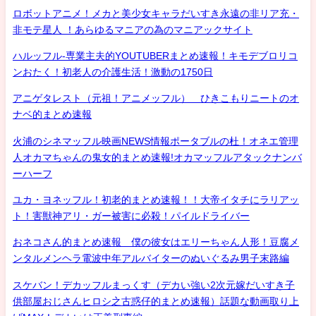
ロボットアニメ！メカと美少女キャラだいすき永遠の非リア充・
非モテ星人 ！あらゆるマニアの為のマニアックサイト
ハルッフル-専業主夫的YOUTUBERまとめ速報！キモデブロリコ
ンおたく！初老人の介護生活！激動の1750日
アニゲタレスト（元祖！アニメッフル） ひきこもりニートのオ
ナベ的まとめ速報
火浦のシネマッフル映画NEWS情報ポータブルの杜！オネエ管理
人オカマちゃんの鬼女的まとめ速報!オカマッフルアタックナンバ
ーハーフ
ユカ・ヨネッフル！初老的まとめ速報！！大帝イタチにラリアッ
ト！害獣神アリ・ガー被害に必殺！パイルドライバー
おネコさん的まとめ速報 僕の彼女はエリーちゃん人形！豆腐メ
ンタルメンヘラ電波中年アルバイターのぬいぐるみ男子末路編
スケバン！デカッフルまっくす（デカい強い2次元嫁だいすき子
供部屋おじさんヒロシ之古惑仔的まとめ速報）話題な動画取り上