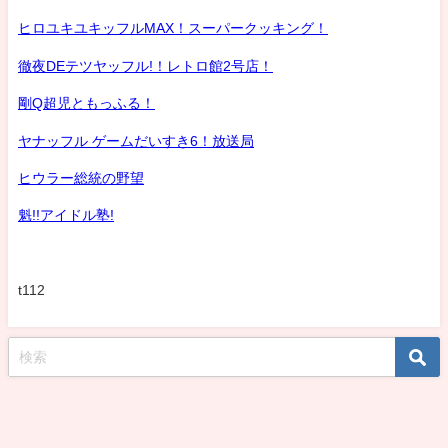
ヒロユキユキッフルMAX！スーパークッキング！
徹夜DEテツヤッフル!！レトロ館2号店！
剛Q超児ともっふる！
ヤナッフル ゲームだいすき6！放送局
ヒウラー総統の野望
魁!!アイドル塾!
t112