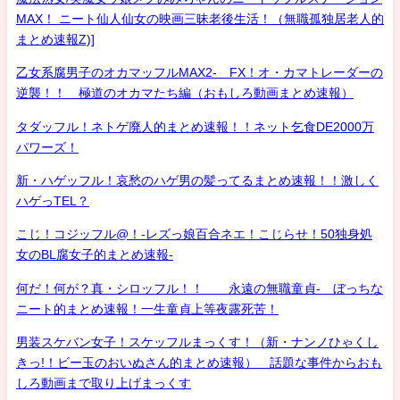
MAX！ ニート仙人仙女の映画三昧老後生活！（無職孤独居老人的
まとめ速報Z)]
乙女系腐男子のオカマッフルMAX2- FX！オ・カマトレーダーの
逆襲！！ 極道のオカマたち編（おもしろ動画まとめ速報）
タダッフル！ネトゲ廃人的まとめ速報！！ネット乞食DE2000万
パワーズ！
新・ハゲッフル！哀愁のハゲ男の髪ってるまとめ速報！！激しく
ハゲっTEL？
こじ！コジッフル@！-レズっ娘百合ネエ！こじらせ！50独身処
女のBL腐女子的まとめ速報-
何だ！何が？真・シロッフル！！ 永遠の無職童貞- ぼっちな
ニート的まとめ速報！一生童貞上等夜露死苦！
男装スケバン女子！スケッフルまっくす！（新・ナンノひゃくし
きっ!！ビー玉のおいぬさん的まとめ速報） 話題な事件からおも
しろ動画まで取り上げまっくす