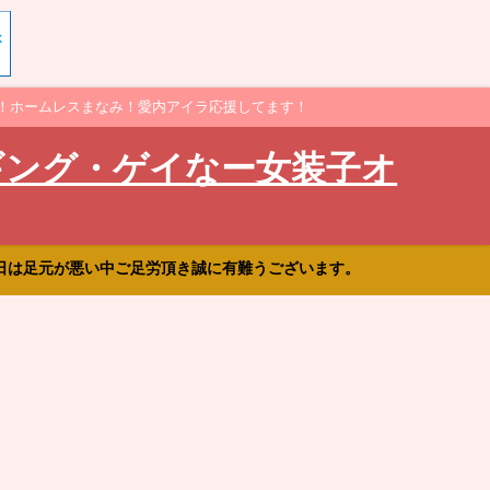
！ホームレスまなみ！愛内アイラ応援してます！
ギング・ゲイなー女装子オ
日は足元が悪い中ご足労頂き誠に有難うございます。