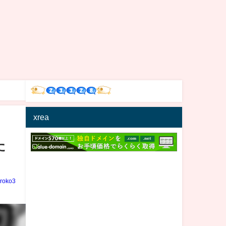
xrea
た
iroko3