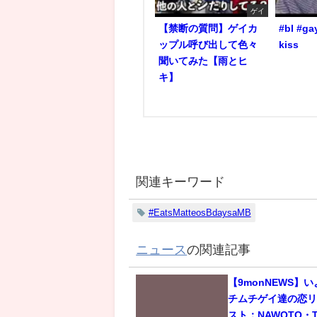
ゲイ
【禁断の質問】ゲイカ
#bl #ga
ップル呼び出して色々
kiss
聞いてみた【雨とヒ
キ】
関連キーワード
#EatsMatteosBdaysaMB
ニュース
の関連記事
【9monNEWS】
チムチゲイ達の恋
スト：NAWOTO・T