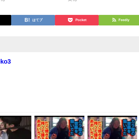
はてブ
Pocket
Feedly
oko3