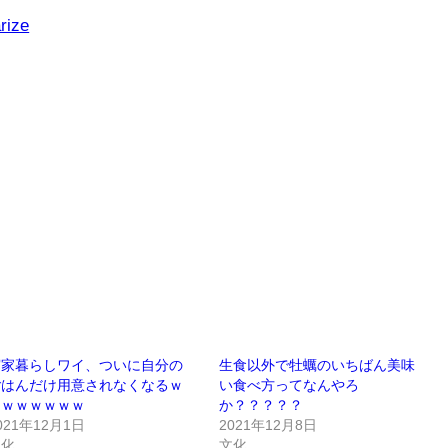
rize
実家暮らしワイ、ついに自分の
生食以外で牡蠣のいちばん美味
ごはんだけ用意されなくなるｗ
い食べ方ってなんやろ
ｗｗｗｗｗｗｗ
か？？？？？
021年12月1日
2021年12月8日
文化
文化