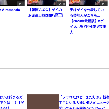
ゲイ
未分類
ゲイ
y A romantic
【韓国VLOG】ゲイの
実はゲイを公表してい
お誕生日韓国旅行🇰🇷
る芸能人がこちら...
【2024年最新版】#ゲ
イ #ホモ #同性愛 #芸能
人
いよいよ始まるガ
「フラれたけど...まだ好き」新
リアとは！？【ゲ
丁目にいる人達に個人的ニュー
AKA】
聞いてみたら回答がヤバかった