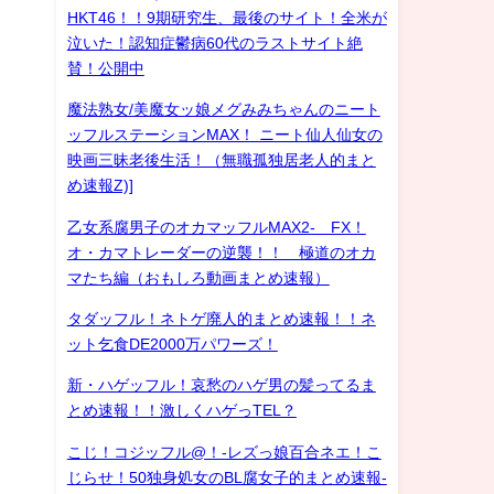
HKT46！！9期研究生、最後のサイト！全米が
泣いた！認知症鬱病60代のラストサイト絶
賛！公開中
魔法熟女/美魔女ッ娘メグみみちゃんのニート
ッフルステーションMAX！ ニート仙人仙女の
映画三昧老後生活！（無職孤独居老人的まと
め速報Z)]
乙女系腐男子のオカマッフルMAX2- FX！
オ・カマトレーダーの逆襲！！ 極道のオカ
マたち編（おもしろ動画まとめ速報）
タダッフル！ネトゲ廃人的まとめ速報！！ネ
ット乞食DE2000万パワーズ！
新・ハゲッフル！哀愁のハゲ男の髪ってるま
とめ速報！！激しくハゲっTEL？
こじ！コジッフル@！-レズっ娘百合ネエ！こ
じらせ！50独身処女のBL腐女子的まとめ速報-