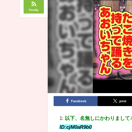
Feedly
Facebook
post
1:
以下、名無しにかわりまして
ID:cjM0aR9b0