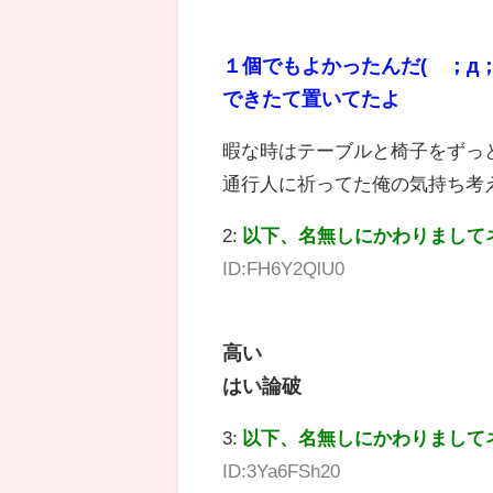
１個でもよかったんだ(´；д；
できたて置いてたよ
暇な時はテーブルと椅子をずっ
通行人に祈ってた俺の気持ち考
2:
以下、名無しにかわりまして
ID:FH6Y2QlU0
高い
はい論破
3:
以下、名無しにかわりまして
ID:3Ya6FSh20