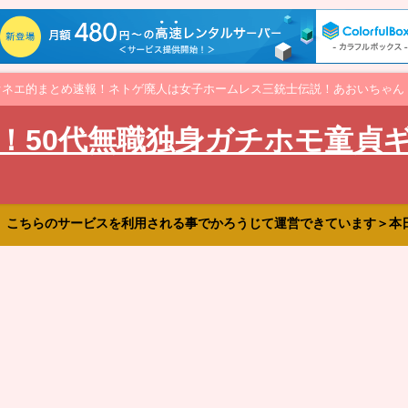
オネエ的まとめ速報！ネトゲ廃人は女子ホームレス三銃士伝説！あおいちゃん
！50代無職独身ガチホモ童貞
、こちらのサービスを利用される事でかろうじて運営できています＞本