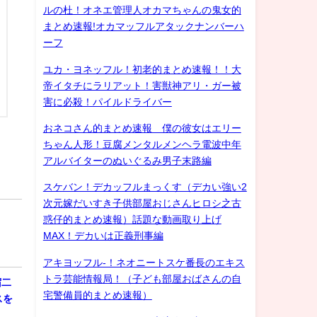
ルの杜！オネエ管理人オカマちゃんの鬼女的
まとめ速報!オカマッフルアタックナンバーハ
ーフ
ユカ・ヨネッフル！初老的まとめ速報！！大
帝イタチにラリアット！害獣神アリ・ガー被
害に必殺！パイルドライバー
おネコさん的まとめ速報 僕の彼女はエリー
ちゃん人形！豆腐メンタルメンヘラ電波中年
アルバイターのぬいぐるみ男子末路編
スケバン！デカッフルまっくす（デカい強い2
次元嫁だいすき子供部屋おじさんヒロシ之古
惑仔的まとめ速報）話題な動画取り上げ
MAX！デカいは正義刑事編
アキヨッフル-！ネオニートスケ番長のエキス
トラ芸能情報局！（子ども部屋おばさんの自
宿二
宅警備員的まとめ速報）
スを