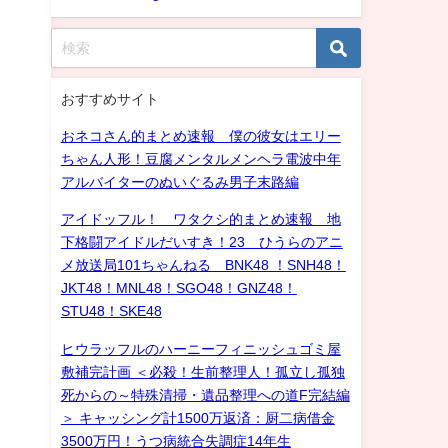
おすすめサイト
おネコさん的まとめ速報 僕の彼女はエリー
ちゃん人形！豆腐メンタルメンヘラ電波中年
アルバイターのぬいぐるみ男子末路編
アイドッフル！ ワタクシ的まとめ速報 地
下格闘アイドルだいすき！23 ひうらのアニ
メ放送局101ちゃんねる BNK48 ！SNH48！
JKT48！MNL48！SGO48！GNZ48！
STU48！SKE48
ヒウラッフルのハーニーフィニッシュゴミ屋
敷補完計画 ＜必殺！生前整理人！孤立し孤独
死からの～特殊清掃・遺品整理への道F完結編
＞ キャッシング計1500万返済：厨二病借金
3500万円！うつ病統合失調症14年生