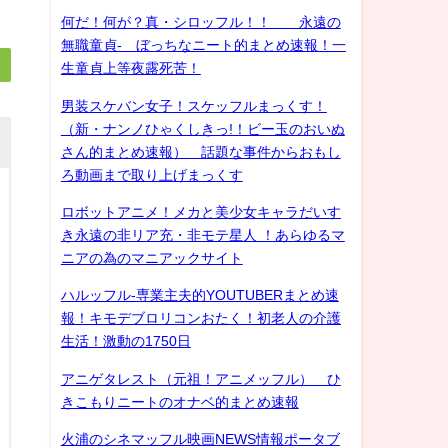
何だ！何が？真・シロッフル！！ 永遠の
無職童貞- ぼっちなニート的まとめ速報！一
生童貞上等夜露死苦！
男装スケバン女子！スケッフルまっくす！
（新・ナンノひゃくしきっ!！ビー玉のおいぬ
さん的まとめ速報） 話題な事件からおもし
ろ動画まで取り上げまっくす
ロボットアニメ！メカと美少女キャラだいす
き永遠の非リア充・非モテ星人 ！あらゆるマ
ニアの為のマニアックサイト
ハルッフル-専業主夫的YOUTUBERまとめ速
報！キモデブロリコンおたく！初老人の介護
生活！激動の1750日
アニゲタレスト（元祖！アニメッフル） ひ
きこもりニートのオナベ的まとめ速報
火浦のシネマッフル映画NEWS情報ポータブ