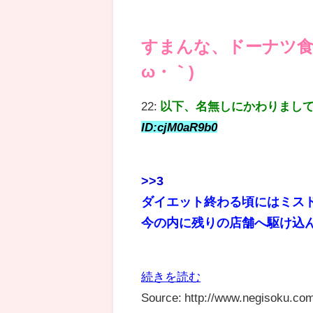
すまんな、ドーナツ食
ω・｀)
22:
以下、名無しにかわりまし
ID:cjM0aR9b0
>>3
ダイエット終わる頃にはミス
今の内に残りの店舗へ駆け込
続きを読む
Source: http://www.negisoku.com