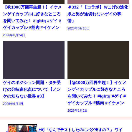
【㊗️1900万回再生超！】イケメ
＃332「【コラボ】おこげの進化
ンゲイカップルに好きなところ
系と男が途切れないゲイの事
を聞いてみた！ #lgbtq #ゲイ #
情」
ゲイカップル #筋肉 #イケメン
2026年6月18日
2026年6月24日
ゲイのポジション問題・タチ受
【㊗️1000万回再生超！】イケメ
けの分岐進化点について【ノン
ンゲイカップルに好きなところ
ケの知らない世界 #3】
を聞いてみた！ #lgbtq #ゲイ #
ゲイカップル #筋肉 #イケメン
2026年6月1日
2026年1月2日
上司「なんでテストしたのにバグ出すの？」 ワイ