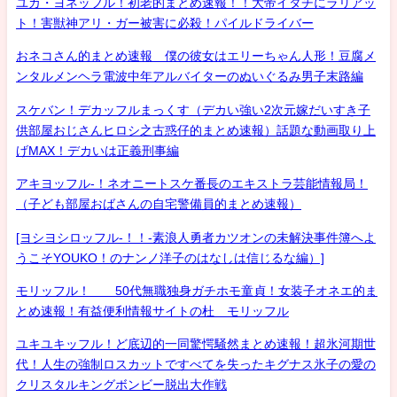
ユカ・ヨネッフル！初老的まとめ速報！！大帝イタチにラリアッ
ト！害獣神アリ・ガー被害に必殺！パイルドライバー
おネコさん的まとめ速報 僕の彼女はエリーちゃん人形！豆腐メ
ンタルメンヘラ電波中年アルバイターのぬいぐるみ男子末路編
スケバン！デカッフルまっくす（デカい強い2次元嫁だいすき子
供部屋おじさんヒロシ之古惑仔的まとめ速報）話題な動画取り上
げMAX！デカいは正義刑事編
アキヨッフル-！ネオニートスケ番長のエキストラ芸能情報局！
（子ども部屋おばさんの自宅警備員的まとめ速報）
[ヨシヨシロッフル-！！-素浪人勇者カツオンの未解決事件簿へよ
うこそYOUKO！のナンノ洋子のはなしは信じるな編）]
モリッフル！ 50代無職独身ガチホモ童貞！女装子オネエ的ま
とめ速報！有益便利情報サイトの杜 モリッフル
ユキユキッフル！ど底辺的一同驚愕騒然まとめ速報！超氷河期世
代！人生の強制ロスカットですべてを失ったキグナス氷子の愛の
クリスタルキングボンビー脱出大作戦