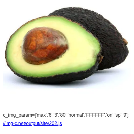
c_img_param=['max','6','3','80','normal','FFFFFF','on','sp','9'];
//img-c.net/output/site/202.js