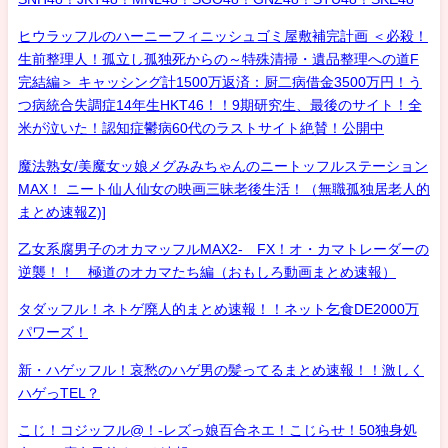
ヒウラッフルのハーニーフィニッシュゴミ屋敷補完計画 ＜必殺！
生前整理人！孤立し孤独死からの～特殊清掃・遺品整理への道F
完結編＞ キャッシング計1500万返済：厨二病借金3500万円！う
つ病統合失調症14年生HKT46！！9期研究生、最後のサイト！全
米が泣いた！認知症鬱病60代のラストサイト絶賛！公開中
魔法熟女/美魔女ッ娘メグみみちゃんのニートッフルステーション
MAX！ ニート仙人仙女の映画三昧老後生活！（無職孤独居老人的
まとめ速報Z)]
乙女系腐男子のオカマッフルMAX2- FX！オ・カマトレーダーの
逆襲！！ 極道のオカマたち編（おもしろ動画まとめ速報）
タダッフル！ネトゲ廃人的まとめ速報！！ネット乞食DE2000万
パワーズ！
新・ハゲッフル！哀愁のハゲ男の髪ってるまとめ速報！！激しく
ハゲっTEL？
こじ！コジッフル@！-レズっ娘百合ネエ！こじらせ！50独身処