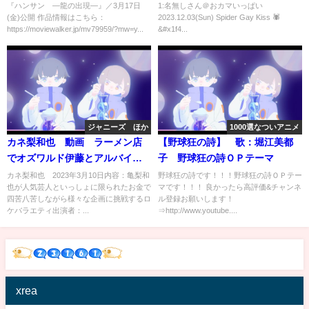
ン ―龍の出現―』本編映像
『ハンサン ―龍の出現―』／3月17日
1:名無しさん＠おカマいっぱい
(金)公開 作品情報はこちら：
2023.12.03(Sun) Spider Gay Kiss 🕷️
https://moviewalker.jp/mv79959/?mw=y...
&#x1f4...
ジャニーズ ほか
1000選なついアニメ
カネ梨和也 動画 ラーメン店
【野球狂の詩】 歌：堀江美都
でオズワルド伊藤とアルバイ
子 野球狂の詩ＯＰテーマ
ト 3月10日
カネ梨和也 2023年3月10日内容：亀梨和
野球狂の詩です！！！野球狂の詩ＯＰテー
也が人気芸人といっしょに限られたお金で
マです！！！ 良かったら高評価&チャンネ
四苦八苦しながら様々な企画に挑戦するロ
ル登録お願いします！
ケバラエティ出演者：...
⇒http://www.youtube....
xrea