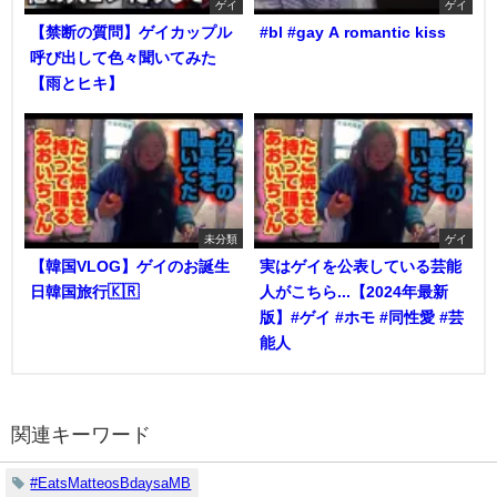
ゲイ
ゲイ
【禁断の質問】ゲイカップル
#bl #gay A romantic kiss
呼び出して色々聞いてみた
【雨とヒキ】
未分類
ゲイ
【韓国VLOG】ゲイのお誕生
実はゲイを公表している芸能
日韓国旅行🇰🇷
人がこちら...【2024年最新
版】#ゲイ #ホモ #同性愛 #芸
能人
関連キーワード
#EatsMatteosBdaysaMB