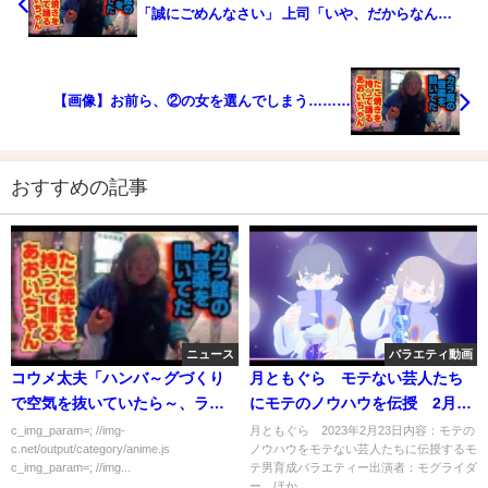
「誠にごめんなさい」 上司「いや、だからなん
で？」←これｗ
【画像】お前ら、②の女を選んでしまう………
おすすめの記事
ニュース
バラエティ動画
コウメ太夫「ハンバ～グづくり
月ともぐら モテない芸人たち
で空気を抜いていたら～、ラン
にモテのノウハウを伝授 2月23
ドセルにワカメ入れてでした
日
c_img_param=; //img-
月ともぐら 2023年2月23日内容：モテの
c.net/output/category/anime.js
ノウハウをモテない芸人たちに伝授するモ
～。」←これ外国人意味わかん
c_img_param=; //img...
テ男育成バラエティー出演者：モグライダ
ないらしいな
ー ほか......