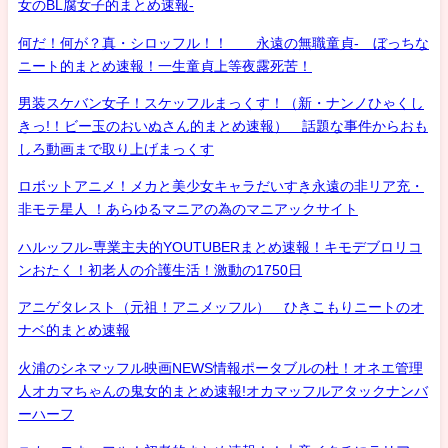
女のBL腐女子的まとめ速報-
何だ！何が？真・シロッフル！！ 永遠の無職童貞- ぼっちな
ニート的まとめ速報！一生童貞上等夜露死苦！
男装スケバン女子！スケッフルまっくす！（新・ナンノひゃくし
きっ!！ビー玉のおいぬさん的まとめ速報） 話題な事件からおも
しろ動画まで取り上げまっくす
ロボットアニメ！メカと美少女キャラだいすき永遠の非リア充・
非モテ星人 ！あらゆるマニアの為のマニアックサイト
ハルッフル-専業主夫的YOUTUBERまとめ速報！キモデブロリコ
ンおたく！初老人の介護生活！激動の1750日
アニゲタレスト（元祖！アニメッフル） ひきこもりニートのオ
ナベ的まとめ速報
火浦のシネマッフル映画NEWS情報ポータブルの杜！オネエ管理
人オカマちゃんの鬼女的まとめ速報!オカマッフルアタックナンバ
ーハーフ