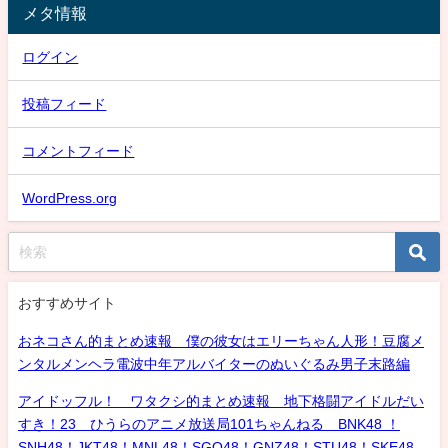
メタ情報
ログイン
投稿フィード
コメントフィード
WordPress.org
おすすめサイト
おネコさん的まとめ速報 僕の彼女はエリーちゃん人形！豆腐メ
ンタルメンヘラ電波中年アルバイターのぬいぐるみ男子末路編
アイドッフル！ ワタクシ的まとめ速報 地下格闘アイドルだい
すき！23 ひうらのアニメ放送局101ちゃんねる BNK48 ！
SNH48！JKT48！MNL48！SGO48！GNZ48！STU48！SKE48