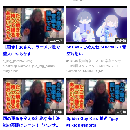
ニュース
未分類
【画像】女さん、ラーメン屋で
SKE48 - ごめんね,SUMMER • 青
盛大にやらかす
空片想い
c_img_param=; //img-
#SKE48 松井玲奈・SKE48 卒業コンサー
c.net/output/site/202.js c_img_param=;
トin豊田スタジアム～2588DAYS～ 11.
//img-c.net...
Gomen ne, SUMMER (Kiz...
未分類
未分類
国の運命を変える壮絶な海上決
Spider Gay Kiss 🕷️💕 #gay
戦の幕開けシーン！『ハンサ
#tiktok #shorts