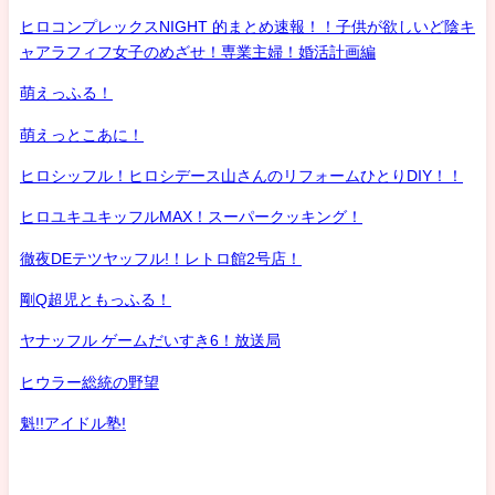
ヒロコンプレックスNIGHT 的まとめ速報！！子供が欲しいど陰キ
ャアラフィフ女子のめざせ！専業主婦！婚活計画編
萌えっふる！
萌えっとこあに！
ヒロシッフル！ヒロシデース山さんのリフォームひとりDIY！！
ヒロユキユキッフルMAX！スーパークッキング！
徹夜DEテツヤッフル!！レトロ館2号店！
剛Q超児ともっふる！
ヤナッフル ゲームだいすき6！放送局
ヒウラー総統の野望
魁!!アイドル塾!