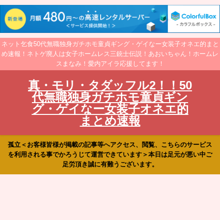
ネット乞食50代無職独身ガチホモ童貞ギング・ゲイなー女装子オネエ的まと
め速報！ネトゲ廃人は女子ホームレス三銃士伝説！あおいちゃん！ホームレ
スまなみ！愛内アイラ応援してます！
真・モリ・タダッフル2！！50
代無職独身ガチホモ童貞ギン
グ・ゲイなー女装子オネエ的
まとめ速報
孤立＜お客様皆様が掲載の記事等へアクセス、閲覧、こちらのサービス
を利用される事でかろうじて運営できています＞本日は足元が悪い中ご
足労頂き誠に有難うございます。