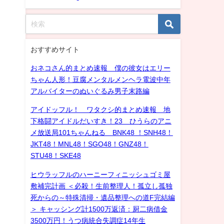
おすすめサイト
おネコさん的まとめ速報 僕の彼女はエリー
ちゃん人形！豆腐メンタルメンヘラ電波中年
アルバイターのぬいぐるみ男子末路編
アイドッフル！ ワタクシ的まとめ速報 地
下格闘アイドルだいすき！23 ひうらのアニ
メ放送局101ちゃんねる BNK48 ！SNH48！
JKT48！MNL48！SGO48！GNZ48！
STU48！SKE48
ヒウラッフルのハーニーフィニッシュゴミ屋
敷補完計画 ＜必殺！生前整理人！孤立し孤独
死からの～特殊清掃・遺品整理への道F完結編
＞ キャッシング計1500万返済：厨二病借金
3500万円！うつ病統合失調症14年生