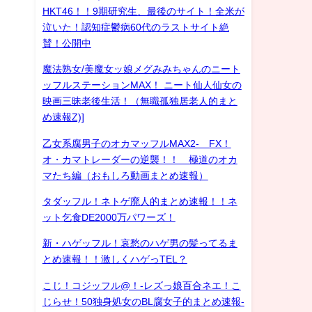
HKT46！！9期研究生、最後のサイト！全米が
泣いた！認知症鬱病60代のラストサイト絶
賛！公開中
魔法熟女/美魔女ッ娘メグみみちゃんのニート
ッフルステーションMAX！ ニート仙人仙女の
映画三昧老後生活！（無職孤独居老人的まと
め速報Z)]
乙女系腐男子のオカマッフルMAX2- FX！
オ・カマトレーダーの逆襲！！ 極道のオカ
マたち編（おもしろ動画まとめ速報）
タダッフル！ネトゲ廃人的まとめ速報！！ネ
ット乞食DE2000万パワーズ！
新・ハゲッフル！哀愁のハゲ男の髪ってるま
とめ速報！！激しくハゲっTEL？
こじ！コジッフル@！-レズっ娘百合ネエ！こ
じらせ！50独身処女のBL腐女子的まとめ速報-