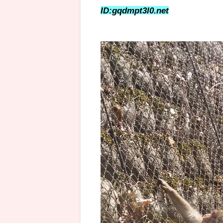
ID:gqdmpt3l0.net