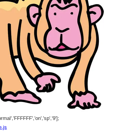
rmal','FFFFFF','on','sp','9'];
e.js