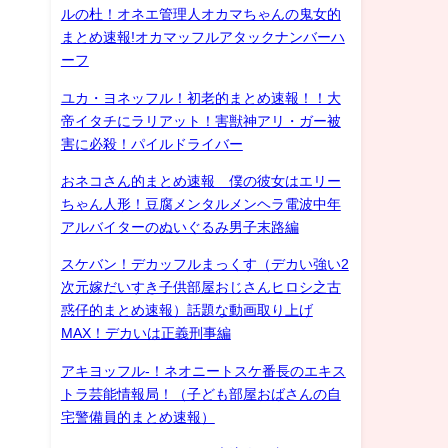
ルの杜！オネエ管理人オカマちゃんの鬼女的
まとめ速報!オカマッフルアタックナンバーハ
ーフ
ユカ・ヨネッフル！初老的まとめ速報！！大
帝イタチにラリアット！害獣神アリ・ガー被
害に必殺！パイルドライバー
おネコさん的まとめ速報 僕の彼女はエリー
ちゃん人形！豆腐メンタルメンヘラ電波中年
アルバイターのぬいぐるみ男子末路編
スケバン！デカッフルまっくす（デカい強い2
次元嫁だいすき子供部屋おじさんヒロシ之古
惑仔的まとめ速報）話題な動画取り上げ
MAX！デカいは正義刑事編
アキヨッフル-！ネオニートスケ番長のエキス
トラ芸能情報局！（子ども部屋おばさんの自
宅警備員的まとめ速報）