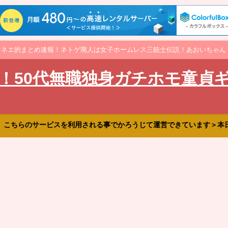
オネエ的まとめ速報！ネトゲ廃人は女子ホームレス三銃士伝説！あおいちゃん
！50代無職独身ガチホモ童貞
、こちらのサービスを利用される事でかろうじて運営できています＞本