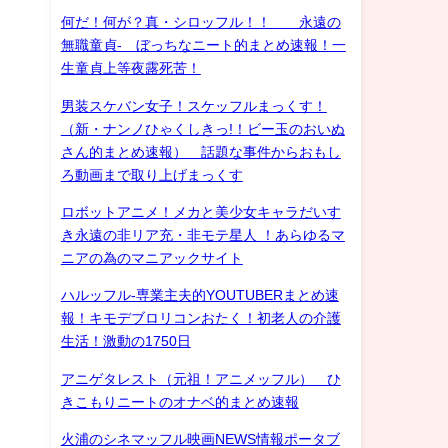
何だ！何が？真・シロッフル！！ 永遠の
無職童貞- ぼっちなニート的まとめ速報！一
生童貞上等夜露死苦！
男装スケバン女子！スケッフルまっくす！
（新・ナンノひゃくしきっ!！ビー玉のおいぬ
さん的まとめ速報） 話題な事件からおもし
ろ動画まで取り上げまっくす
ロボットアニメ！メカと美少女キャラだいす
き永遠の非リア充・非モテ星人 ！あらゆるマ
ニアの為のマニアックサイト
ハルッフル-専業主夫的YOUTUBERまとめ速
報！キモデブロリコンおたく！初老人の介護
生活！激動の1750日
アニゲタレスト（元祖！アニメッフル） ひ
きこもりニートのオナベ的まとめ速報
火浦のシネマッフル映画NEWS情報ポータブ