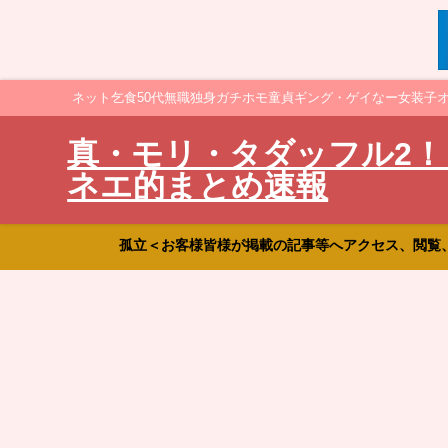
ネット乞食50代無職独身ガチホモ童貞ギング・ゲイなー女装子
真・モリ・タダッフル2！
ネエ的まとめ速報
孤立＜お客様皆様が掲載の記事等へアクセス、閲覧