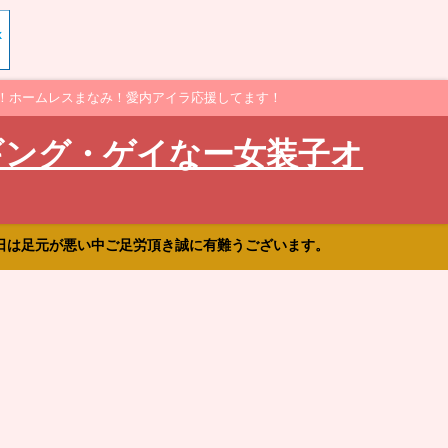
！ホームレスまなみ！愛内アイラ応援してます！
ギング・ゲイなー女装子オ
日は足元が悪い中ご足労頂き誠に有難うございます。