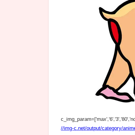
c_img_param=['max','6','3','80','no
//img-c.net/output/category/anim