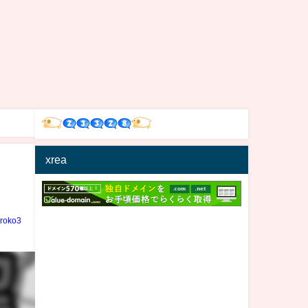
xrea
iroko3