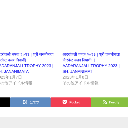
रांजली चषक २०२३ | श्री जननीमाता
आदरांजली चषक २०२३ | श्री जननीमाता
रिकेट क्लब निपाणी| |
क्रिकेट क्लब निपाणी| |
ADARANJALI TROPHY 2023 |
AADARANJALI TROPHY 2023 |
H. JANANIMATA
SH. JANANIMAT
023年1月7日
2023年1月8日
その他アイドル情報
その他アイドル情報
はてブ
Pocket
Feedly