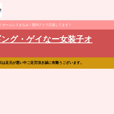
！ホームレスまなみ！愛内アイラ応援してます！
ギング・ゲイなー女装子オ
日は足元が悪い中ご足労頂き誠に有難うございます。