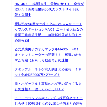
HKT46！！9期研究生、最後のサイト！全米が
泣いた！認知症鬱病60代のラストサイト絶
賛！公開中
魔法熟女/美魔女ッ娘メグみみちゃんのニート
ッフルステーションMAX！ ニート仙人仙女の
映画三昧老後生活！（無職孤独居老人的まと
め速報Z)]
乙女系腐男子のオカマッフルMAX2- FX！
オ・カマトレーダーの逆襲！！ 極道のオカ
マたち編（おもしろ動画まとめ速報）
タダッフル！ネトゲ廃人的まとめ速報！！ネ
ット乞食DE2000万パワーズ！
新・ハゲッフル！哀愁のハゲ男の髪ってるま
とめ速報！！激しくハゲっTEL？
こじ！コジッフル@！-レズっ娘百合ネエ！こ
じらせ！50独身処女のBL腐女子的まとめ速報-