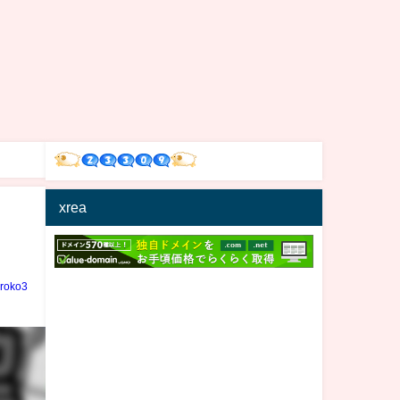
xrea
iroko3