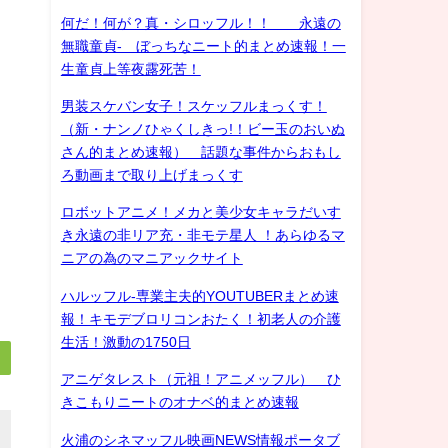
何だ！何が？真・シロッフル！！ 永遠の
無職童貞- ぼっちなニート的まとめ速報！一
生童貞上等夜露死苦！
男装スケバン女子！スケッフルまっくす！
（新・ナンノひゃくしきっ!！ビー玉のおいぬ
さん的まとめ速報） 話題な事件からおもし
ろ動画まで取り上げまっくす
ロボットアニメ！メカと美少女キャラだいす
き永遠の非リア充・非モテ星人 ！あらゆるマ
ニアの為のマニアックサイト
ハルッフル-専業主夫的YOUTUBERまとめ速
報！キモデブロリコンおたく！初老人の介護
生活！激動の1750日
アニゲタレスト（元祖！アニメッフル） ひ
きこもりニートのオナベ的まとめ速報
火浦のシネマッフル映画NEWS情報ポータブ