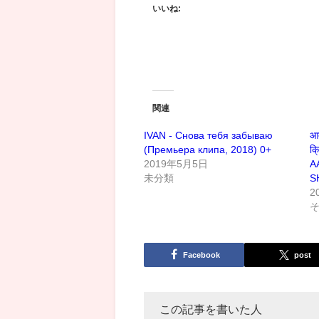
いいね:
関連
IVAN - Снова тебя забываю
आद
(Премьера клипа, 2018) 0+
क्
2019年5月5日
A
未分類
S
2
Facebook
post
この記事を書いた人