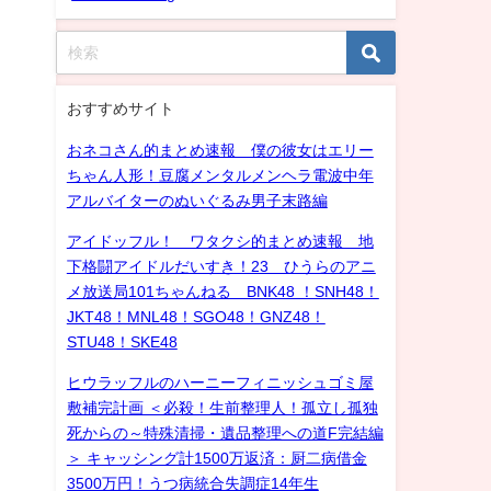
おすすめサイト
おネコさん的まとめ速報 僕の彼女はエリー
ちゃん人形！豆腐メンタルメンヘラ電波中年
アルバイターのぬいぐるみ男子末路編
アイドッフル！ ワタクシ的まとめ速報 地
下格闘アイドルだいすき！23 ひうらのアニ
メ放送局101ちゃんねる BNK48 ！SNH48！
JKT48！MNL48！SGO48！GNZ48！
STU48！SKE48
ヒウラッフルのハーニーフィニッシュゴミ屋
敷補完計画 ＜必殺！生前整理人！孤立し孤独
死からの～特殊清掃・遺品整理への道F完結編
＞ キャッシング計1500万返済：厨二病借金
3500万円！うつ病統合失調症14年生