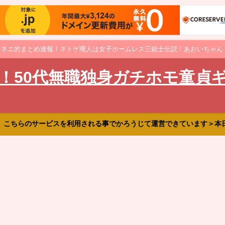
オネエ的まとめ速報！ネトゲ廃人は女子ホームレス三銃士伝説！あおいちゃん
！50代無職独身ガチホモ童貞
、こちらのサービスを利用される事でかろうじて運営できています＞本