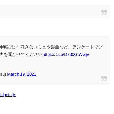
』3周年記念！ 好きなコミュや楽曲など、アンケートでプ
声を聞かせてください
https://t.co/D780GtWwjv
su)
March 19, 2021
idgets.js