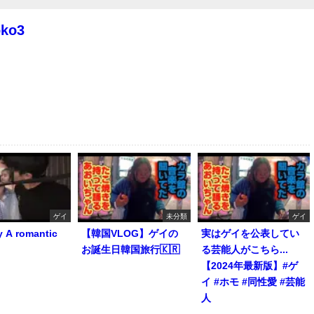
oko3
ゲイ
未分類
ゲイ
y A romantic
【韓国VLOG】ゲイの
実はゲイを公表してい
お誕生日韓国旅行🇰🇷
る芸能人がこちら...
【2024年最新版】#ゲ
イ #ホモ #同性愛 #芸能
人