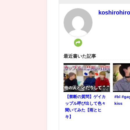
koshirohir
最近書いた記事
ゲイ
【禁断の質問】ゲイカ
#bl #ga
ップル呼び出して色々
kiss
聞いてみた【雨とヒ
キ】