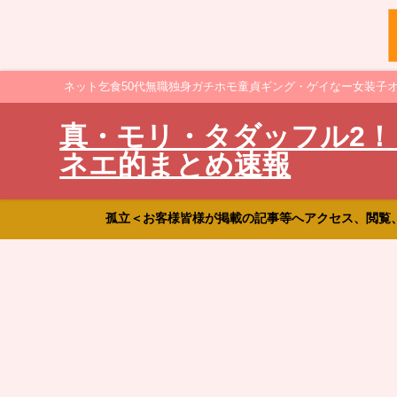
ネット乞食50代無職独身ガチホモ童貞ギング・ゲイなー女装子
真・モリ・タダッフル2！
ネエ的まとめ速報
孤立＜お客様皆様が掲載の記事等へアクセス、閲覧