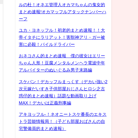
ルの杜！オネエ管理人オカマちゃんの鬼女的
まとめ速報!オカマッフルアタックナンバーハ
ーフ
ユカ・ヨネッフル！初老的まとめ速報！！大
帝イタチにラリアット！害獣神アリ・ガー被
害に必殺！パイルドライバー
おネコさん的まとめ速報 僕の彼女はエリー
ちゃん人形！豆腐メンタルメンヘラ電波中年
アルバイターのぬいぐるみ男子末路編
スケバン！デカッフルまっくす（デカい強い2
次元嫁だいすき子供部屋おじさんヒロシ之古
惑仔的まとめ速報）話題な動画取り上げ
MAX！デカいは正義刑事編
アキヨッフル-！ネオニートスケ番長のエキス
トラ芸能情報局！（子ども部屋おばさんの自
宅警備員的まとめ速報）