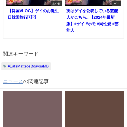
未分類
ゲイ
【韓国VLOG】ゲイのお誕生
実はゲイを公表している芸能
日韓国旅行🇰🇷
人がこちら...【2024年最新
版】#ゲイ #ホモ #同性愛 #芸
能人
関連キーワード
#EatsMatteosBdaysaMB
ニュース
の関連記事