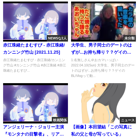
NEWSな2人
未分類
赤江珠緒たまむすび - 赤江珠緒/
大学生、男子同士のデートのは
カンニング竹山 [2021.11.25]
ずが...お持ち帰り？？ゲイの
BL/Vlog
赤江珠緒たまむすび - 赤江珠緒/カンニン
1:名無しさん＠おカマいっぱい
グ竹山 #カンニング竹山 #赤江珠緒 #赤江
2022.04.10(Sun) 大学生、男子同士のデー
珠緒たまむすび...
トのはずが...お持ち帰り？？ゲイの
BL/Vlogって動...
映画関係
ニュース
アンジェリーナ・ジョリー主演
【画像】本田望結「この写真に
『モンタナの目撃者』、リアル
私の父と母が写っている」