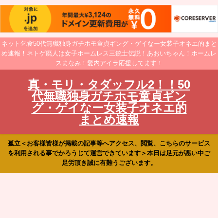
ネット乞食50代無職独身ガチホモ童貞ギング・ゲイなー女装子オネエ的まと
め速報！ネトゲ廃人は女子ホームレス三銃士伝説！あおいちゃん！ホームレ
スまなみ！愛内アイラ応援してます！
真・モリ・タダッフル2！！50
代無職独身ガチホモ童貞ギン
グ・ゲイなー女装子オネエ的
まとめ速報
孤立＜お客様皆様が掲載の記事等へアクセス、閲覧、こちらのサービス
を利用される事でかろうじて運営できています＞本日は足元が悪い中ご
足労頂き誠に有難うございます。