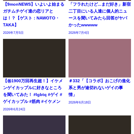
【9monNEWS】いよいよ始まる
「フラれたけど...まだ好き」新宿
ガチムチゲイ達の恋リアと
二丁目にいる人達に個人的ニュ
は！？【ゲスト：NAWOTO・
ースを聞いてみたら回答がヤバ
TAKA】
かったwwwww
2026年7月5日
2026年7月4日
【㊗️1900万回再生超！】イケメ
＃332「【コラボ】おこげの進化
ンゲイカップルに好きなところ
系と男が途切れないゲイの事
を聞いてみた！ #lgbtq #ゲイ #
情」
ゲイカップル #筋肉 #イケメン
2026年6月18日
2026年6月24日