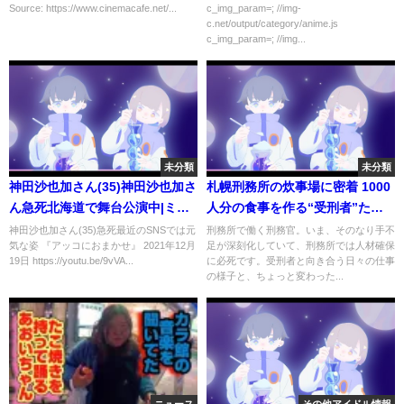
にこだわった舞台裏映像
Source: https://www.cinemacafe.net/...
c_img_param=; //img-
c.net/output/category/anime.js
c_img_param=; //img...
未分類
未分類
神田沙也加さん(35)神田沙也加さ
札幌刑務所の炊事場に密着 1000
ん急死北海道で舞台公演中|ミュ
人分の食事を作る“受刑者”た
ージカルで脚光*アナ雪声優母は
ち…更生と社会復帰を担う「刑
神田沙也加さん(35)急死最近のSNSでは元
刑務所で働く刑務官。いま、そのなり手不
気な姿 『アッコにおまかせ』 2021年12月
足が深刻化していて、刑務所では人材確保
松田聖子 シューイチ 2021年12
務官」のなり手不足が深刻化 人
19日 https://youtu.be/9vVA...
に必死です。受刑者と向き合う日々の仕事
月19日
材確保のための新しい取り組み
の様子と、ちょっと変わった...
とは