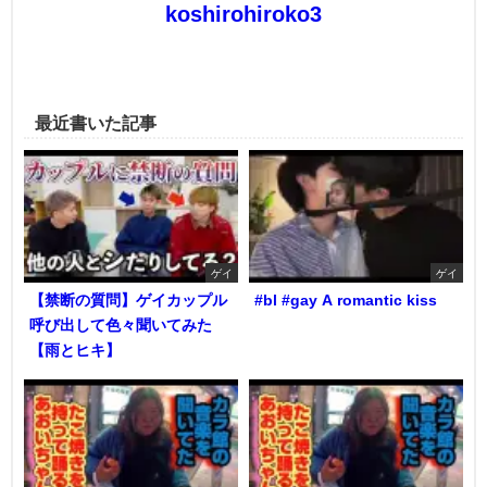
koshirohiroko3
最近書いた記事
ゲイ
ゲイ
【禁断の質問】ゲイカップル
#bl #gay A romantic kiss
呼び出して色々聞いてみた
【雨とヒキ】