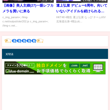
ニュース
その他アイドル情報
【画像】美人主婦(27)一眼レフカ
運上弘菜 デビュー6周年。向いて
メラを買いに来る
いないアイドルを続けられる理
由 HKT48
c_img_param=; //img-
HKT48 4期生 運上弘菜 なっぴ チームKIV
c.net/output/site/202.js c_img_param=;
北海道出身 4期おめ...
//img-c.net...
xrea