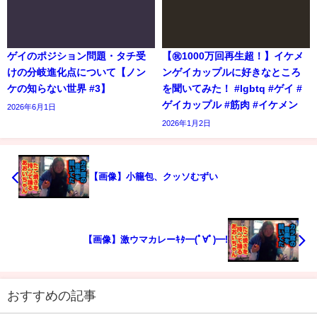
ゲイのポジション問題・タチ受
【㊗️1000万回再生超！】イケメ
けの分岐進化点について【ノン
ンゲイカップルに好きなところ
ケの知らない世界 #3】
を聞いてみた！ #lgbtq #ゲイ #
ゲイカップル #筋肉 #イケメン
2026年6月1日
2026年1月2日
【画像】小籠包、クッソむずい
【画像】激ウマカレーｷﾀ━(ﾟ∀ﾟ)━!
おすすめの記事