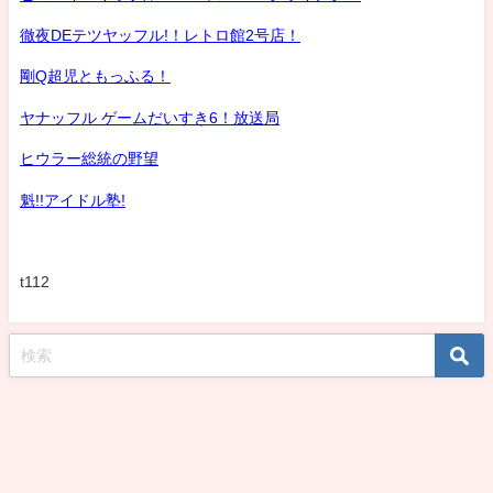
徹夜DEテツヤッフル!！レトロ館2号店！
剛Q超児ともっふる！
ヤナッフル ゲームだいすき6！放送局
ヒウラー総統の野望
魁!!アイドル塾!
t112