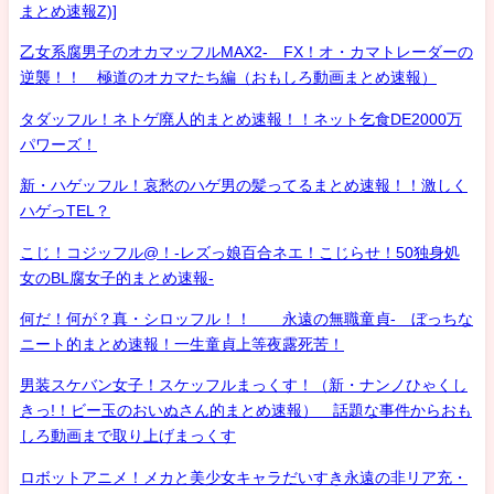
まとめ速報Z)]
乙女系腐男子のオカマッフルMAX2- FX！オ・カマトレーダーの
逆襲！！ 極道のオカマたち編（おもしろ動画まとめ速報）
タダッフル！ネトゲ廃人的まとめ速報！！ネット乞食DE2000万
パワーズ！
新・ハゲッフル！哀愁のハゲ男の髪ってるまとめ速報！！激しく
ハゲっTEL？
こじ！コジッフル@！-レズっ娘百合ネエ！こじらせ！50独身処
女のBL腐女子的まとめ速報-
何だ！何が？真・シロッフル！！ 永遠の無職童貞- ぼっちな
ニート的まとめ速報！一生童貞上等夜露死苦！
男装スケバン女子！スケッフルまっくす！（新・ナンノひゃくし
きっ!！ビー玉のおいぬさん的まとめ速報） 話題な事件からおも
しろ動画まで取り上げまっくす
ロボットアニメ！メカと美少女キャラだいすき永遠の非リア充・