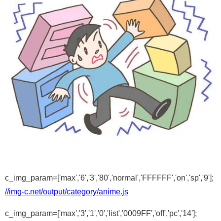
c_img_param=['max','6','3','80','normal','FFFFFF','on','sp','9'];
//img-c.net/output/category/anime.js
c_img_param=['max','3','1','0','list','0009FF','off','pc','14'];