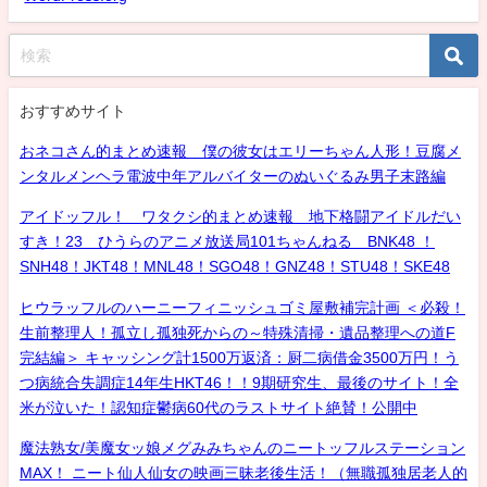
おすすめサイト
おネコさん的まとめ速報 僕の彼女はエリーちゃん人形！豆腐メ
ンタルメンヘラ電波中年アルバイターのぬいぐるみ男子末路編
アイドッフル！ ワタクシ的まとめ速報 地下格闘アイドルだい
すき！23 ひうらのアニメ放送局101ちゃんねる BNK48 ！
SNH48！JKT48！MNL48！SGO48！GNZ48！STU48！SKE48
ヒウラッフルのハーニーフィニッシュゴミ屋敷補完計画 ＜必殺！
生前整理人！孤立し孤独死からの～特殊清掃・遺品整理への道F
完結編＞ キャッシング計1500万返済：厨二病借金3500万円！う
つ病統合失調症14年生HKT46！！9期研究生、最後のサイト！全
米が泣いた！認知症鬱病60代のラストサイト絶賛！公開中
魔法熟女/美魔女ッ娘メグみみちゃんのニートッフルステーション
MAX！ ニート仙人仙女の映画三昧老後生活！（無職孤独居老人的