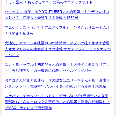
非モテ星人 ！あらゆるマニアの為のマニアックサイト
ハルッフル-専業主夫的YOUTUBERまとめ速報！キモデブロリコ
ンおたく！初老人の介護生活！激動の1750日
アニゲタレスト（元祖！アニメッフル） ひきこもりニートのオ
ナベ的まとめ速報
火浦のシネマッフル映画NEWS情報ポータブルの杜！オネエ管理
人オカマちゃんの鬼女的まとめ速報!オカマッフルアタックナンバ
ーハーフ
ユカ・ヨネッフル！初老的まとめ速報！！大帝イタチにラリアッ
ト！害獣神アリ・ガー被害に必殺！パイルドライバー
おネコさん的まとめ速報 僕の彼女はエリーちゃん人形！豆腐メ
ンタルメンヘラ電波中年アルバイターのぬいぐるみ男子末路編
スケバン！デカッフルまっくす（デカい強い2次元嫁だいすき子
供部屋おじさんヒロシ之古惑仔的まとめ速報）話題な動画取り上
げMAX！デカいは正義刑事編