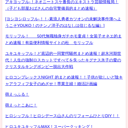
アキヨッフル-！ネオニートスケ番長のエキストラ芸能情報局！
（子ども部屋おばさんの自宅警備員的まとめ速報）
[ヨシヨシロッフル-！！-素浪人勇者カツオンの未解決事件簿へよ
うこそYOUKO！のナンノ洋子のはなしは信じるな編）]
モリッフル！ 50代無職独身ガチホモ童貞！女装子オネエ的ま
とめ速報！有益便利情報サイトの杜 モリッフル
ユキユキッフル！ど底辺的一同驚愕騒然まとめ速報！超氷河期世
代！人生の強制ロスカットですべてを失ったキグナス氷子の愛の
クリスタルキングボンビー脱出大作戦
ヒロコンプレックスNIGHT 的まとめ速報！！子供が欲しいど陰キ
ャアラフィフ女子のめざせ！専業主婦！婚活計画編
萌えっふる！
萌えっとこあに！
ヒロシッフル！ヒロシデース山さんのリフォームひとりDIY！！
ヒロユキユキッフルMAX！スーパークッキング！