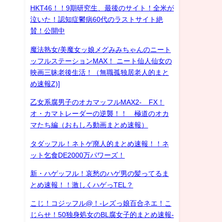
HKT46！！9期研究生、最後のサイト！全米が
泣いた！認知症鬱病60代のラストサイト絶
賛！公開中
魔法熟女/美魔女ッ娘メグみみちゃんのニート
ッフルステーションMAX！ ニート仙人仙女の
映画三昧老後生活！（無職孤独居老人的まと
め速報Z)]
乙女系腐男子のオカマッフルMAX2- FX！
オ・カマトレーダーの逆襲！！ 極道のオカ
マたち編（おもしろ動画まとめ速報）
タダッフル！ネトゲ廃人的まとめ速報！！ネ
ット乞食DE2000万パワーズ！
新・ハゲッフル！哀愁のハゲ男の髪ってるま
とめ速報！！激しくハゲっTEL？
こじ！コジッフル@！-レズっ娘百合ネエ！こ
じらせ！50独身処女のBL腐女子的まとめ速報-