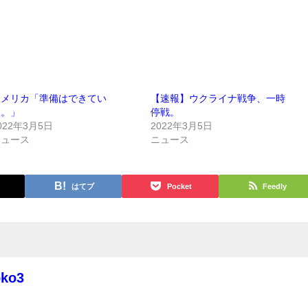
アメリカ「準備はできてい
【速報】ウクライナ戦争、一時
る。」
停戦。
022年3月5日
2022年3月5日
ニュース
ニュース
はてブ
Pocket
Feedly
oko3