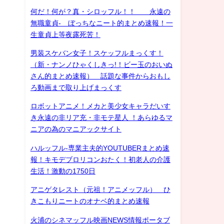
何だ！何が？真・シロッフル！！ 永遠の
無職童貞- ぼっちなニート的まとめ速報！一
生童貞上等夜露死苦！
男装スケバン女子！スケッフルまっくす！
（新・ナンノひゃくしきっ!！ビー玉のおいぬ
さん的まとめ速報） 話題な事件からおもし
ろ動画まで取り上げまっくす
ロボットアニメ！メカと美少女キャラだいす
き永遠の非リア充・非モテ星人 ！あらゆるマ
ニアの為のマニアックサイト
ハルッフル-専業主夫的YOUTUBERまとめ速
報！キモデブロリコンおたく！初老人の介護
生活！激動の1750日
アニゲタレスト（元祖！アニメッフル） ひ
きこもりニートのオナベ的まとめ速報
火浦のシネマッフル映画NEWS情報ポータブ