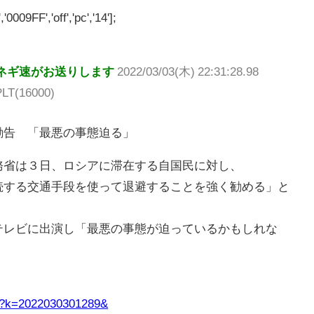
'0009FF','off','pc','14'];
ネギ速がお送りします
2022/03/03(木) 22:31:28.98
LT(16000)
勧告 「最悪の事態迫る」
省は３日、ロシアに滞在する自国民に対し、
続する交通手段を使って退避することを強く勧める」と
テレビに出演し「最悪の事態が迫っているかもしれな
。
icle?k=2022030301289&