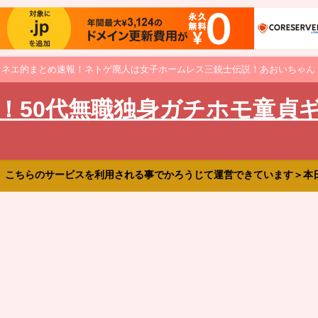
オネエ的まとめ速報！ネトゲ廃人は女子ホームレス三銃士伝説！あおいちゃん
！50代無職独身ガチホモ童貞
、こちらのサービスを利用される事でかろうじて運営できています＞本