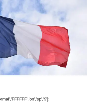
rmal','FFFFFF','on','sp','9'];