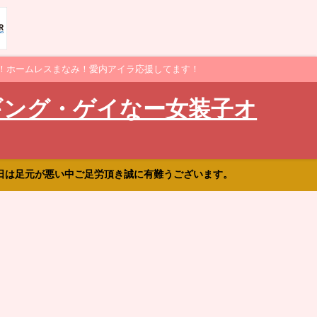
！ホームレスまなみ！愛内アイラ応援してます！
ギング・ゲイなー女装子オ
日は足元が悪い中ご足労頂き誠に有難うございます。