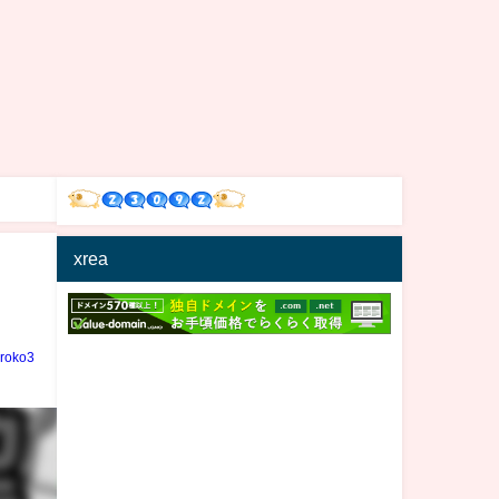
xrea
iroko3