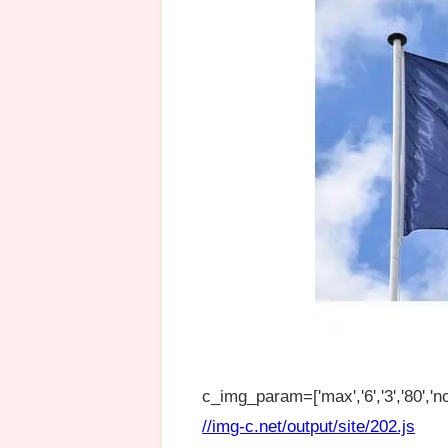
c_img_param=['max','6','3','80','no
//img-c.net/output/site/202.js