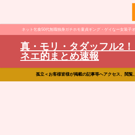
ネット乞食50代無職独身ガチホモ童貞ギング・ゲイなー女装子
真・モリ・タダッフル2！
ネエ的まとめ速報
孤立＜お客様皆様が掲載の記事等へアクセス、閲覧