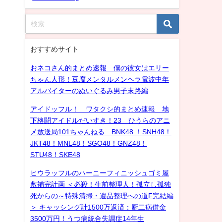
おすすめサイト
おネコさん的まとめ速報 僕の彼女はエリー
ちゃん人形！豆腐メンタルメンヘラ電波中年
アルバイターのぬいぐるみ男子末路編
アイドッフル！ ワタクシ的まとめ速報 地
下格闘アイドルだいすき！23 ひうらのアニ
メ放送局101ちゃんねる BNK48 ！SNH48！
JKT48！MNL48！SGO48！GNZ48！
STU48！SKE48
ヒウラッフルのハーニーフィニッシュゴミ屋
敷補完計画 ＜必殺！生前整理人！孤立し孤独
死からの～特殊清掃・遺品整理への道F完結編
＞ キャッシング計1500万返済：厨二病借金
3500万円！うつ病統合失調症14年生