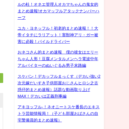
ルの杜！オネエ管理人オカマちゃんの鬼女的
まとめ速報!オカマッフルアタックナンバーハ
ーフ
ユカ・ヨネッフル！初老的まとめ速報！！大
帝イタチにラリアット！害獣神アリ・ガー被
害に必殺！パイルドライバー
おネコさん的まとめ速報 僕の彼女はエリー
ちゃん人形！豆腐メンタルメンヘラ電波中年
アルバイターのぬいぐるみ男子末路編
スケバン！デカッフルまっくす（デカい強い2
次元嫁だいすき子供部屋おじさんヒロシ之古
惑仔的まとめ速報）話題な動画取り上げ
MAX！デカいは正義刑事編
アキヨッフル-！ネオニートスケ番長のエキス
トラ芸能情報局！（子ども部屋おばさんの自
宅警備員的まとめ速報）