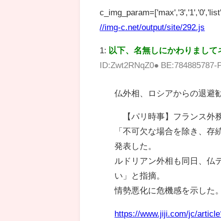
c_img_param=['max','3','1','0','list',
//img-c.net/output/site/292.js
1:
以下、名無しにかわりまして
ID:Zwt2RNqZ0● BE:784885787-P
仏外相、ロシアからの退避
【パリ時事】フランス外務
「不可欠な場合を除き、存
発表した。
ルドリアン外相も同日、仏
い」と指摘。
情勢悪化に危機感を示した
https://www.jiji.com/jc/art