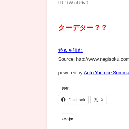
ID:1tWxiU6v0
クーデター？？
続きを読む
Source: http://www.negisoku.com
powered by
Auto Youtube Summa
共有:
Facebook
X
いいね: