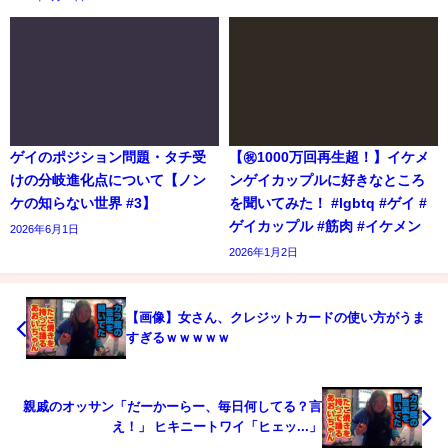
ゲイのポジション問題・タチ受
【㊗️1000万回再生超！】イケメ
けの分岐進化点について【ノン
ンゲイカップルに好きなところ
ケの知らない世界 #3】
を聞いてみた！ #lgbtq #ゲイ #
ゲイカップル #筋肉 #イケメン
2026年6月1日
2026年1月2日
【画像】女さん、クレジットカードの使い方がうま
すぎるｗｗｗｗｗ
親戚のオッサン「だーかーらー、毎日何してる？言
え！」 ヒキニートワイ「ヒェッ...」