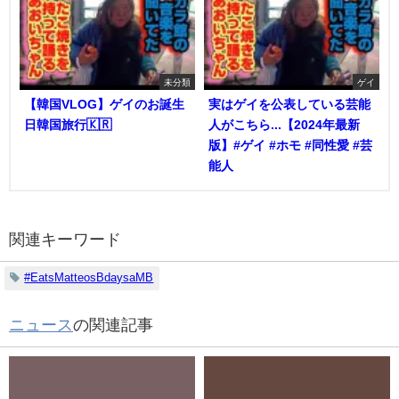
未分類
ゲイ
【韓国VLOG】ゲイのお誕生
実はゲイを公表している芸能
日韓国旅行🇰🇷
人がこちら...【2024年最新
版】#ゲイ #ホモ #同性愛 #芸
能人
関連キーワード
#EatsMatteosBdaysaMB
ニュース
の関連記事