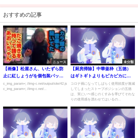
おすすめの記事
ニュース
未分類
【画像】松屋さん、いたずら防
【厨房掃除】中華釜枠（五徳）
止に紅しょうがを個包装パック
はギトギトよりもピカピカにし
にしてしまう
ていたいから。 Kitchen
c_img_param=; //img-c.net/output/site/42.js
コロナ禍になってしばらく使用頻度が激減
c_img_param=; //img-c.net/...
してしまったストーブポジションの五徳
cleanup purify your Chinese
は、実にい〜感じのくすみを帯びてそれな
wok.
りの使用感を漂わせてはいるの...