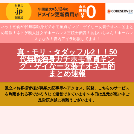
ネット乞食50代無職独身ガチホモ童貞ギング・ゲイなー女装子オネエ的まと
め速報！ネトゲ廃人は女子ホームレス三銃士伝説！あおいちゃん！ホームレ
スまなみ！愛内アイラ応援してます！
真・モリ・タダッフル2！！50
代無職独身ガチホモ童貞ギン
グ・ゲイなー女装子オネエ的
まとめ速報
孤立＜お客様皆様が掲載の記事等へアクセス、閲覧、こちらのサービス
を利用される事でかろうじて運営できています＞本日は足元が悪い中ご
足労頂き誠に有難うございます。