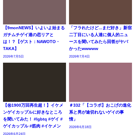
【9monNEWS】いよいよ始まる
「フラれたけど...まだ好き」新宿
ガチムチゲイ達の恋リアと
二丁目にいる人達に個人的ニュ
は！？【ゲスト：NAWOTO・
ースを聞いてみたら回答がヤバ
TAKA】
かったwwwww
2026年7月5日
2026年7月4日
【㊗️1900万回再生超！】イケメ
＃332「【コラボ】おこげの進化
ンゲイカップルに好きなところ
系と男が途切れないゲイの事
を聞いてみた！ #lgbtq #ゲイ #
情」
ゲイカップル #筋肉 #イケメン
2026年6月18日
2026年6月24日