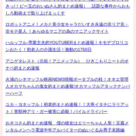
きっ!！ビー玉のおいぬさん的まとめ速報） 話題な事件からおも
しろ動画まで取り上げまっくす
ロボットアニメ！メカと美少女キャラだいすき永遠の非リア充・
非モテ星人 ！あらゆるマニアの為のマニアックサイト
ハルッフル-専業主夫的YOUTUBERまとめ速報！キモデブロリコ
ンおたく！初老人の介護生活！激動の1750日
アニゲタレスト（元祖！アニメッフル） ひきこもりニートのオ
ナベ的まとめ速報
火浦のシネマッフル映画NEWS情報ポータブルの杜！オネエ管理
人オカマちゃんの鬼女的まとめ速報!オカマッフルアタックナンバ
ーハーフ
ユカ・ヨネッフル！初老的まとめ速報！！大帝イタチにラリアッ
ト！害獣神アリ・ガー被害に必殺！パイルドライバー
おネコさん的まとめ速報 僕の彼女はエリーちゃん人形！豆腐メ
ンタルメンヘラ電波中年アルバイターのぬいぐるみ男子末路編