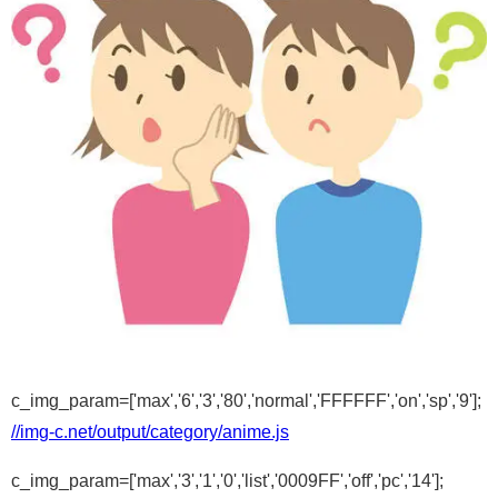
c_img_param=['max','6','3','80','normal','FFFFFF','on','sp','9'];
//img-c.net/output/category/anime.js
c_img_param=['max','3','1','0','list','0009FF','off','pc','14'];