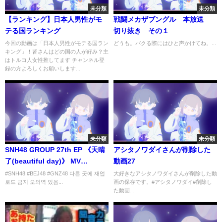
未分類
未分類
【ランキング】日本人男性がモ
戦闘メカザブングル 本放送
テる国ランキング
切り抜き その１
今回の動画は「日本人男性がモテる国ラン
どうも。パクる際にはひと声かけてね。...
キング」！皆さんはどの国の人が好み？主
はトルコ人女性推してます チャンネル登
録の方よろしくお願いします...
未分類
未分類
SNH48 GROUP 27th EP 《天晴
アシタノワダイさんが削除した
了(beautiful day)》 MV
動画27
(KORSUB)
#SNH48 #BEJ48 #GNZ48 다른 곳에 재업
大好きなアシタノワダイさんが削除した動
로드 금지 오의역 있음...
画の保存です。#アシタノワダイ#削除し
た動画...