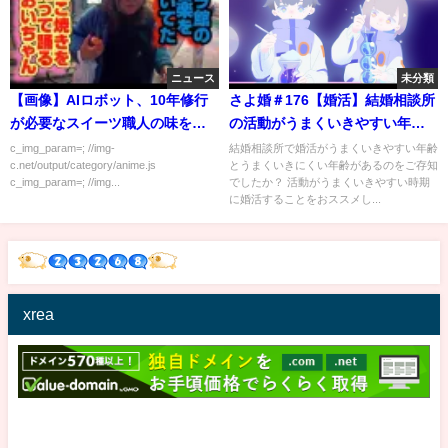
ニュース
未分類
【画像】AIロボット、10年修行
さよ婚＃176【婚活】結婚相談所
が必要なスイーツ職人の味を完
の活動がうまくいきやすい年齢
全再現
とうまくいきにくい年齢
c_img_param=; //img-
結婚相談所で婚活がうまくいきやすい年齢
c.net/output/category/anime.js
とうまくいきにくい年齢があるのをご存知
c_img_param=; //img...
でしたか？ 活動がうまくいきやすい時期
に婚活することをおススメし...
xrea