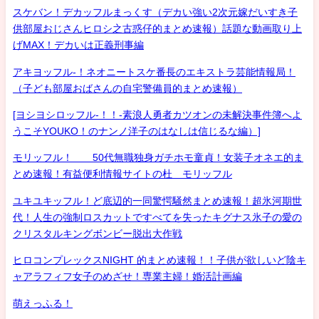
スケバン！デカッフルまっくす（デカい強い2次元嫁だいすき子
供部屋おじさんヒロシ之古惑仔的まとめ速報）話題な動画取り上
げMAX！デカいは正義刑事編
アキヨッフル-！ネオニートスケ番長のエキストラ芸能情報局！
（子ども部屋おばさんの自宅警備員的まとめ速報）
[ヨシヨシロッフル-！！-素浪人勇者カツオンの未解決事件簿へよ
うこそYOUKO！のナンノ洋子のはなしは信じるな編）]
モリッフル！ 50代無職独身ガチホモ童貞！女装子オネエ的ま
とめ速報！有益便利情報サイトの杜 モリッフル
ユキユキッフル！ど底辺的一同驚愕騒然まとめ速報！超氷河期世
代！人生の強制ロスカットですべてを失ったキグナス氷子の愛の
クリスタルキングボンビー脱出大作戦
ヒロコンプレックスNIGHT 的まとめ速報！！子供が欲しいど陰キ
ャアラフィフ女子のめざせ！専業主婦！婚活計画編
萌えっふる！