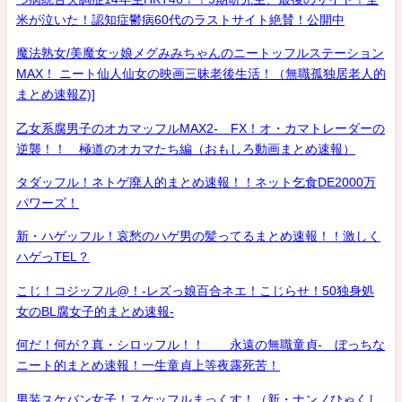
米が泣いた！認知症鬱病60代のラストサイト絶賛！公開中
魔法熟女/美魔女ッ娘メグみみちゃんのニートッフルステーション
MAX！ ニート仙人仙女の映画三昧老後生活！（無職孤独居老人的
まとめ速報Z)]
乙女系腐男子のオカマッフルMAX2- FX！オ・カマトレーダーの
逆襲！！ 極道のオカマたち編（おもしろ動画まとめ速報）
タダッフル！ネトゲ廃人的まとめ速報！！ネット乞食DE2000万
パワーズ！
新・ハゲッフル！哀愁のハゲ男の髪ってるまとめ速報！！激しく
ハゲっTEL？
こじ！コジッフル@！-レズっ娘百合ネエ！こじらせ！50独身処
女のBL腐女子的まとめ速報-
何だ！何が？真・シロッフル！！ 永遠の無職童貞- ぼっちな
ニート的まとめ速報！一生童貞上等夜露死苦！
男装スケバン女子！スケッフルまっくす！（新・ナンノひゃくし