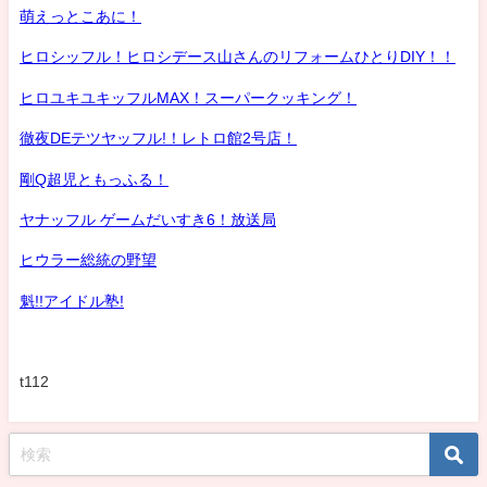
萌えっとこあに！
ヒロシッフル！ヒロシデース山さんのリフォームひとりDIY！！
ヒロユキユキッフルMAX！スーパークッキング！
徹夜DEテツヤッフル!！レトロ館2号店！
剛Q超児ともっふる！
ヤナッフル ゲームだいすき6！放送局
ヒウラー総統の野望
魁!!アイドル塾!
t112