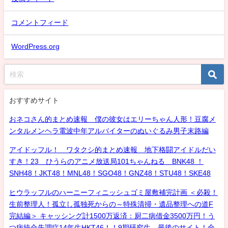
コメントフィード
WordPress.org
おすすめサイト
おネコさん的まとめ速報 僕の彼女はエリーちゃん人形！豆腐メ
ンタルメンヘラ電波中年アルバイターのぬいぐるみ男子末路編
アイドッフル！ ワタクシ的まとめ速報 地下格闘アイドルだい
すき！23 ひうらのアニメ放送局101ちゃんねる BNK48 ！
SNH48！JKT48！MNL48！SGO48！GNZ48！STU48！SKE48
ヒウラッフルのハーニーフィニッシュゴミ屋敷補完計画 ＜必殺！
生前整理人！孤立し孤独死からの～特殊清掃・遺品整理への道F
完結編＞ キャッシング計1500万返済：厨二病借金3500万円！う
つ病統合失調症14年生HKT46！！9期研究生、最後のサイト！全