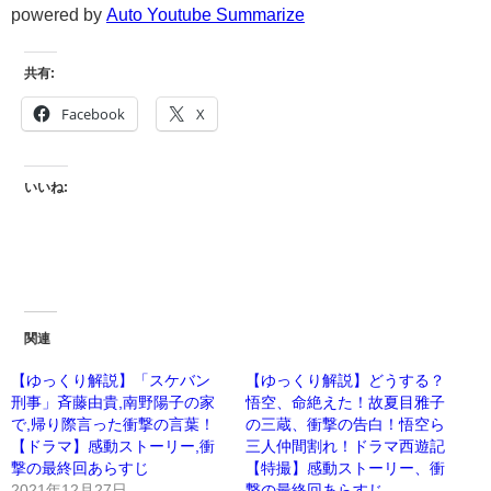
powered by
Auto Youtube Summarize
共有:
Facebook
X
いいね:
関連
【ゆっくり解説】「スケバン
【ゆっくり解説】どうする？
刑事」斉藤由貴,南野陽子の家
悟空、命絶えた！故夏目雅子
で,帰り際言った衝撃の言葉！
の三蔵、衝撃の告白！悟空ら
【ドラマ】感動ストーリー,衝
三人仲間割れ！ドラマ西遊記
撃の最終回あらすじ
【特撮】感動ストーリー、衝
2021年12月27日
撃の最終回あらすじ