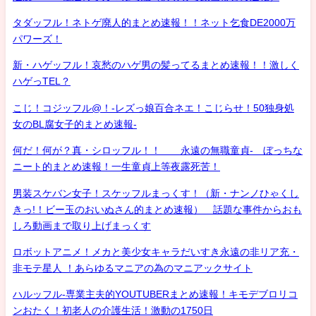
タダッフル！ネトゲ廃人的まとめ速報！！ネット乞食DE2000万
パワーズ！
新・ハゲッフル！哀愁のハゲ男の髪ってるまとめ速報！！激しく
ハゲっTEL？
こじ！コジッフル@！-レズっ娘百合ネエ！こじらせ！50独身処
女のBL腐女子的まとめ速報-
何だ！何が？真・シロッフル！！ 永遠の無職童貞- ぼっちな
ニート的まとめ速報！一生童貞上等夜露死苦！
男装スケバン女子！スケッフルまっくす！（新・ナンノひゃくし
きっ!！ビー玉のおいぬさん的まとめ速報） 話題な事件からおも
しろ動画まで取り上げまっくす
ロボットアニメ！メカと美少女キャラだいすき永遠の非リア充・
非モテ星人 ！あらゆるマニアの為のマニアックサイト
ハルッフル-専業主夫的YOUTUBERまとめ速報！キモデブロリコ
ンおたく！初老人の介護生活！激動の1750日