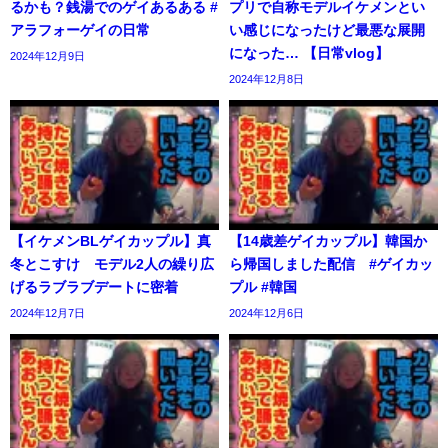
るかも？銭湯でのゲイあるある #
プリで自称モデルイケメンとい
アラフォーゲイの日常
い感じになったけど最悪な展開
になった… 【日常vlog】
2024年12月9日
2024年12月8日
【イケメンBLゲイカップル】真
【14歳差ゲイカップル】韓国か
冬とこすけ モデル2人の繰り広
ら帰国しました配信 #ゲイカッ
げるラブラブデートに密着
プル #韓国
2024年12月7日
2024年12月6日