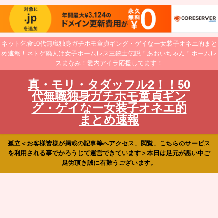
ネット乞食50代無職独身ガチホモ童貞ギング・ゲイなー女装子オネエ的まと
め速報！ネトゲ廃人は女子ホームレス三銃士伝説！あおいちゃん！ホームレ
スまなみ！愛内アイラ応援してます！
真・モリ・タダッフル2！！50
代無職独身ガチホモ童貞ギン
グ・ゲイなー女装子オネエ的
まとめ速報
孤立＜お客様皆様が掲載の記事等へアクセス、閲覧、こちらのサービス
を利用される事でかろうじて運営できています＞本日は足元が悪い中ご
足労頂き誠に有難うございます。