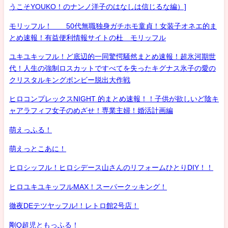
うこそYOUKO！のナンノ洋子のはなしは信じるな編）]
モリッフル！ 50代無職独身ガチホモ童貞！女装子オネエ的ま
とめ速報！有益便利情報サイトの杜 モリッフル
ユキユキッフル！ど底辺的一同驚愕騒然まとめ速報！超氷河期世
代！人生の強制ロスカットですべてを失ったキグナス氷子の愛の
クリスタルキングボンビー脱出大作戦
ヒロコンプレックスNIGHT 的まとめ速報！！子供が欲しいど陰キ
ャアラフィフ女子のめざせ！専業主婦！婚活計画編
萌えっふる！
萌えっとこあに！
ヒロシッフル！ヒロシデース山さんのリフォームひとりDIY！！
ヒロユキユキッフルMAX！スーパークッキング！
徹夜DEテツヤッフル!！レトロ館2号店！
剛Q超児ともっふる！