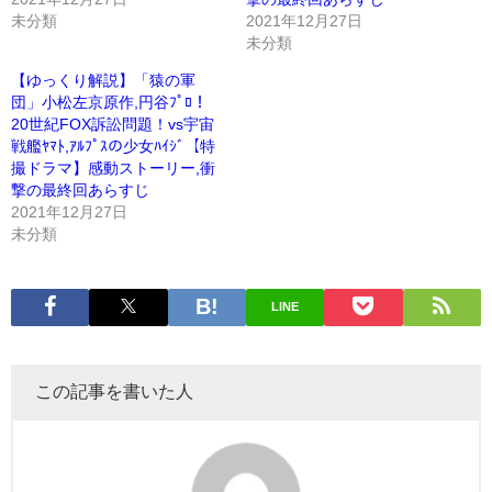
未分類
2021年12月27日
未分類
【ゆっくり解説】「猿の軍
団」小松左京原作,円谷ﾌﾟﾛ！
20世紀FOX訴訟問題！vs宇宙
戦艦ﾔﾏﾄ,ｱﾙﾌﾟｽの少女ﾊｲｼﾞ【特
撮ドラマ】感動ストーリー,衝
撃の最終回あらすじ
2021年12月27日
未分類
LINE
この記事を書いた人