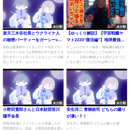
未分類
未分類
楽天三木谷社長とウクライナ人
【ゆっくり解説】【宇宙戦艦ヤ
の秘密パーティーをガーシーch
マト2220”復活編”】地球最強か
暴露!その後社長がブチギレ発
ら、宇宙最強へ。復活した人類
普段は塾講師やってるシロクマ先生です!
久しぶりのヤマト動画！ 艦載機を解説す
このチャンネルでは普段世の中で起きてる
るのを忘れてたのはここでお詫びしま
言…!【東谷義和・炎上・政治
の希望、復活編ヤマトを解説＆
思わずヤバっと言いたくなるニュースを解
す・・・ 以前の動画よりも質が上がって
家・選挙・綾野剛・トライスト
考察！！
説しています。 ビックリ...
いると感じていただければ幸いで...
ーン・ベラビスタ・参院選】
未分類
未分類
小野田寛郎さんと日本財団笹川
安生洋二 青柳政司 どちらの蹴り
陽平会長
が凄い？！
終戦29年後にフィリピンから帰還した小
安生洋二 青柳政司 どちらの蹴りが凄
野田寛郎さん。現在、小野田自然塾を通し
い？！...