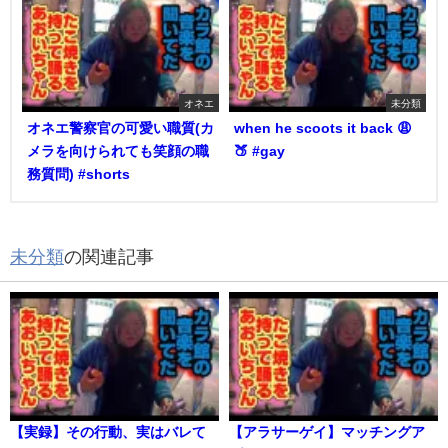
オネエ
未分類
オネエ警察官の可愛い職質(カ
when he scoots it back 😩
メラを向けられても笑顔の職
🍑 #gay
務質問) #shorts
未分類
の関連記事
【実録】その行動、実はバレて
【アラサーゲイ】マッチングア