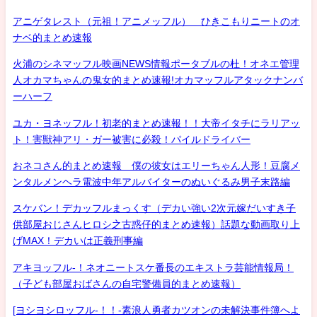
アニゲタレスト（元祖！アニメッフル） ひきこもりニートのオ
ナベ的まとめ速報
火浦のシネマッフル映画NEWS情報ポータブルの杜！オネエ管理
人オカマちゃんの鬼女的まとめ速報!オカマッフルアタックナンバ
ーハーフ
ユカ・ヨネッフル！初老的まとめ速報！！大帝イタチにラリアッ
ト！害獣神アリ・ガー被害に必殺！パイルドライバー
おネコさん的まとめ速報 僕の彼女はエリーちゃん人形！豆腐メ
ンタルメンヘラ電波中年アルバイターのぬいぐるみ男子末路編
スケバン！デカッフルまっくす（デカい強い2次元嫁だいすき子
供部屋おじさんヒロシ之古惑仔的まとめ速報）話題な動画取り上
げMAX！デカいは正義刑事編
アキヨッフル-！ネオニートスケ番長のエキストラ芸能情報局！
（子ども部屋おばさんの自宅警備員的まとめ速報）
[ヨシヨシロッフル-！！-素浪人勇者カツオンの未解決事件簿へよ