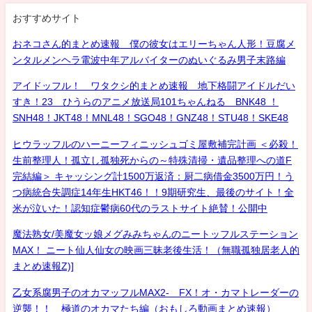
おすすめサイト
おネコさん的まとめ速報 僕の彼女はエリーちゃん人形！豆腐メ
ンタルメンヘラ電波中年アルバイターのぬいぐるみ男子末路編
アイドッフル！ ワタクシ的まとめ速報 地下格闘アイドルだい
すき！23 ひうらのアニメ放送局101ちゃんねる BNK48 ！
SNH48！JKT48！MNL48！SGO48！GNZ48！STU48！SKE48
ヒウラッフルのハーニーフィニッシュゴミ屋敷補完計画 ＜必殺！
生前整理人！孤立し孤独死からの～特殊清掃・遺品整理への道F
完結編＞ キャッシング計1500万返済：厨二病借金3500万円！う
つ病統合失調症14年生HKT46！！9期研究生、最後のサイト！全
米が泣いた！認知症鬱病60代のラストサイト絶賛！公開中
魔法熟女/美魔女ッ娘メグみみちゃんのニートッフルステーション
MAX！ ニート仙人仙女の映画三昧老後生活！（無職孤独居老人的
まとめ速報Z)]
乙女系腐男子のオカマッフルMAX2- FX！オ・カマトレーダーの
逆襲！！ 極道のオカマたち編（おもしろ動画まとめ速報）