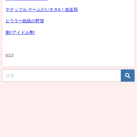
ヤナッフル ゲームだいすき6！放送局
ヒウラー総統の野望
魁!!アイドル塾!
t112