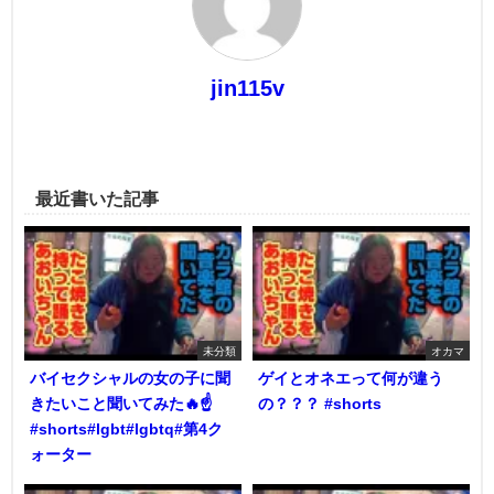
jin115v
最近書いた記事
未分類
オカマ
バイセクシャルの女の子に聞
ゲイとオネエって何が違う
きたいこと聞いてみた🔥☝️
の？？？ #shorts
#shorts#lgbt#lgbtq#第4ク
ォーター