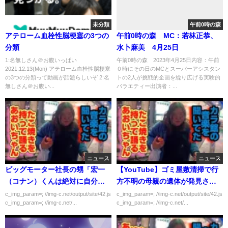
未分類
午前0時の森
アテローム血栓性脳梗塞の3つの
午前0時の森 MC：若林正恭、
分類
水卜麻美 4月25日
1:名無しさん＠お腹いっぱい
午前0時の森 2023年4月25日内容：午前
2021.12.13(Mon) アテローム血栓性脳梗塞
０時にその日のMCとスーパーアシスタン
の3つの分類って動画が話題らしいぞ 2:名
トの2人が挑戦的企画を繰り広げる実験的
無しさん＠お腹い...
バラエティー出演者：...
ニュース
ニュース
ビッグモーター社長の甥「宏一
【YouTube】ゴミ屋敷清掃で行
（コナン）くんは絶対に自分か
方不明の母親の遺体が発見され
ら謝れない人間だった」
る
c_img_param=; //img-c.net/output/site/42.js
c_img_param=; //img-c.net/output/site/42.js
c_img_param=; //img-c.net/...
c_img_param=; //img-c.net/...