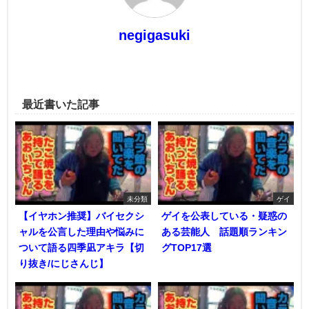
negigasuki
最近書いた記事
未分類
ゲイ
【イヤホン推奨】バイセクシ
ゲイを公表している・疑惑の
ャルを公言した理由や悩みに
ある芸能人 話題順ランキン
ついて語る四季凪アキラ【切
グTOP17選
り抜き/にじさんじ】