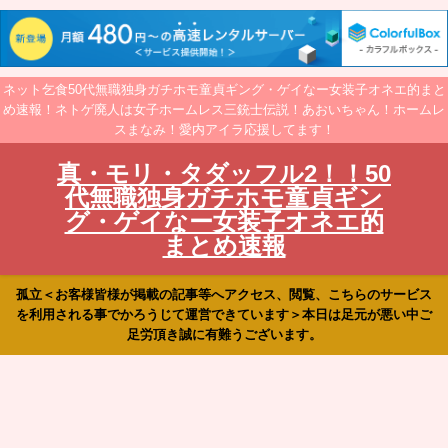
ネット乞食50代無職独身ガチホモ童貞ギング・ゲイなー女装子オネエ的まと
め速報！ネトゲ廃人は女子ホームレス三銃士伝説！あおいちゃん！ホームレ
スまなみ！愛内アイラ応援してます！
真・モリ・タダッフル2！！50
代無職独身ガチホモ童貞ギン
グ・ゲイなー女装子オネエ的
まとめ速報
孤立＜お客様皆様が掲載の記事等へアクセス、閲覧、こちらのサービス
を利用される事でかろうじて運営できています＞本日は足元が悪い中ご
足労頂き誠に有難うございます。