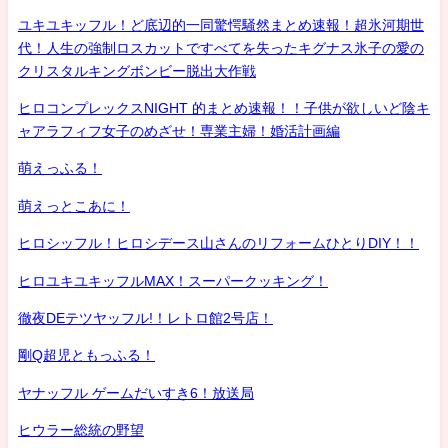
ユキユキッフル！ど底辺的一同驚愕騒然まとめ速報！超氷河期世
代！人生の強制ロスカットですべてを失ったキグナス氷子の愛の
クリスタルキングボンビー脱出大作戦
ヒロコンプレックスNIGHT 的まとめ速報！！子供が欲しいど陰キ
ャアラフィフ女子のめざせ！専業主婦！婚活計画編
萌えっふる！
萌えっとこあに！
ヒロシッフル！ヒロシデース山さんのリフォームひとりDIY！！
ヒロユキユキッフルMAX！スーパークッキング！
徹夜DEテツヤッフル!！レトロ館2号店！
剛Q超児ともっふる！
ヤナッフル ゲームだいすき6！放送局
ヒウラー総統の野望