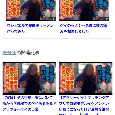
ホモ
オカマ
ウシガエルで鶏白湯ラーメン
ゲイのセクシー男優に性の悩
作ってみた
みを相談しました
未分類
の関連記事
【実録】その行動、実はバレて
【アラサーゲイ】マッチングア
るかも？銭湯でのゲイあるある #
プリで自称モデルイケメンとい
アラフォーゲイの日常
い感じになったけど最悪な展開