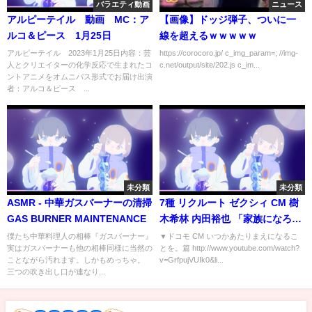
バラエティ動画
ニュース
アルピーテイル 動画 MC：ア
【画像】ドッジ弾子、ついに一
ルコ＆ピース 1月25日
線を超えるｗｗｗｗｗ
アルピーテイル 2023年1月25日内容：芸
https://corocoro.jp/ c_img_param=; //img-
人とクリエイターの化学反応で生まれたコ
c.net/output/site/202.js c_im...
ントアニメをオムニバス形式でお届け出演
者：アルコ＆ピース ...
未分類
未分類
ASMR - 中華ガスバーナーの清掃
7種 リクルート ゼクシィ CM 樹
GAS BURNER MAINTENANCE
木希林 内田裕也 「家族になろう
よ」
僕たち中華料理人の相棒『ガスバーナー』
▼ドコモ CM いつかあたりまえになるこ
実はガスバーナーも他の相棒同様に当然の
とを。篇 http://www.youtube.com/watch?
ことながら汚れます。しかもめっちゃ。
v=GrfpujVUIk0&li...
三つの吹き出し口が連なり...