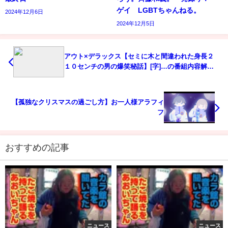
ゲイ LGBTちゃんねる。
2024年12月6日
2024年12月5日
アウト×デラックス【セミに木と間違われた身長２
１０センチの男の爆笑秘話】[字]…の番組内容解析
まとめ
【孤独なクリスマスの過ごし方】お一人様アラフィ
フ
おすすめの記事
ニュース
ニュース