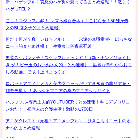
新・ハゲッフル！哀愁のハゲ男の髪ってるまとめ速報！！激しく
ハゲっTEL？
こじ！コジッフル@！-レズっ娘百合ネエ！こじらせ！50独身処
女のBL腐女子的まとめ速報-
何だ！何が？真・シロッフル！！ 永遠の無職童貞- ぼっちな
ニート的まとめ速報！一生童貞上等夜露死苦！
男装スケバン女子！スケッフルまっくす！（新・ナンノひゃくし
きっ!！ビー玉のおいぬさん的まとめ速報） 話題な事件からおも
しろ動画まで取り上げまっくす
ロボットアニメ！メカと美少女キャラだいすき永遠の非リア充・
非モテ星人 ！あらゆるマニアの為のマニアックサイト
ハルッフル-専業主夫的YOUTUBERまとめ速報！キモデブロリコ
ンおたく！初老人の介護生活！激動の1750日
アニゲタレスト（元祖！アニメッフル） ひきこもりニートのオ
ナベ的まとめ速報