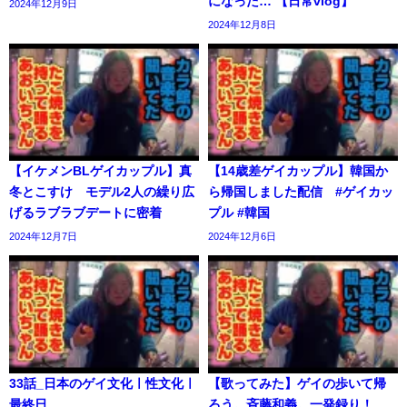
になった… 【日常vlog】
2024年12月9日
2024年12月8日
【イケメンBLゲイカップル】真
【14歳差ゲイカップル】韓国か
冬とこすけ モデル2人の繰り広
ら帰国しました配信 #ゲイカッ
げるラブラブデートに密着
プル #韓国
2024年12月7日
2024年12月6日
33話_日本のゲイ文化ㅣ性文化ㅣ
【歌ってみた】ゲイの歩いて帰
最終日
ろう。斉藤和義。一発録り！