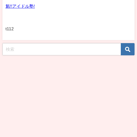
魁!!アイドル塾!
t112
koshirohiroko39jp All Rights Reserved.