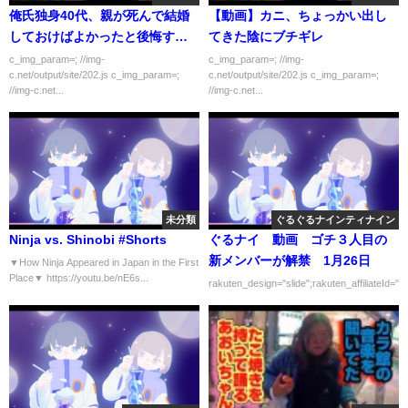
俺氏独身40代、親が死んで結婚
【動画】カニ、ちょっかい出し
しておけばよかったと後悔す
てきた陰にブチギレ
る・・・
c_img_param=; //img-
c_img_param=; //img-
c.net/output/site/202.js c_img_param=;
c.net/output/site/202.js c_img_param=;
//img-c.net...
//img-c.net...
未分類
ぐるぐるナインティナイン
Ninja vs. Shinobi #Shorts
ぐるナイ 動画 ゴチ３人目の
新メンバーが解禁 1月26日
▼How Ninja Appeared in Japan in the First
Place▼ https://youtu.be/nE6s...
rakuten_design="slide";rakuten_affiliateId="0