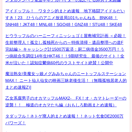
アイドッフル！ ワタクシ的まとめ速報 地下格闘アイドルだい
すき！23 ひうらのアニメ放送局101ちゃんねる BNK48 ！
SNH48！JKT48！MNL48！SGO48！GNZ48！STU48！SKE48
ヒウラッフルのハーニーフィニッシュゴミ屋敷補完計画 ＜必殺！
生前整理人！孤立し孤独死からの～特殊清掃・遺品整理への道F
完結編＞ キャッシング計1500万返済：厨二病借金3500万円！う
つ病統合失調症14年生HKT46！！9期研究生、最後のサイト！全
米が泣いた！認知症鬱病60代のラストサイト絶賛！公開中
魔法熟女/美魔女ッ娘メグみみちゃんのニートッフルステーション
MAX！ ニート仙人仙女の映画三昧老後生活！（無職孤独居老人的
まとめ速報Z)]
乙女系腐男子のオカマッフルMAX2- FX！オ・カマトレーダーの
逆襲！！ 極道のオカマたち編（おもしろ動画まとめ速報）
タダッフル！ネトゲ廃人的まとめ速報！！ネット乞食DE2000万
パワーズ！