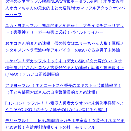
火浦のシネマッフル映画NEWS情報ポータブルの杜！オネエ管理
人オカマちゃんの鬼女的まとめ速報!オカマッフルアタックナンバ
ーハーフ
ユカ・ヨネッフル！初老的まとめ速報！！大帝イタチにラリアッ
ト！害獣神アリ・ガー被害に必殺！パイルドライバー
おネコさん的まとめ速報 僕の彼女はエリーちゃん人形！豆腐メ
ンタルメンヘラ電波中年アルバイターのぬいぐるみ男子末路編
スケバン！デカッフルまっくす（デカい強い2次元嫁だいすき子
供部屋おじさんヒロシ之古惑仔的まとめ速報）話題な動画取り上
げMAX！デカいは正義刑事編
アキヨッフル-！ネオニートスケ番長のエキストラ芸能情報局！
（子ども部屋おばさんの自宅警備員的まとめ速報）
[ヨシヨシロッフル-！！-素浪人勇者カツオンの未解決事件簿へよ
うこそYOUKO！のナンノ洋子のはなしは信じるな編）]
モリッフル！ 50代無職独身ガチホモ童貞！女装子オネエ的ま
とめ速報！有益便利情報サイトの杜 モリッフル