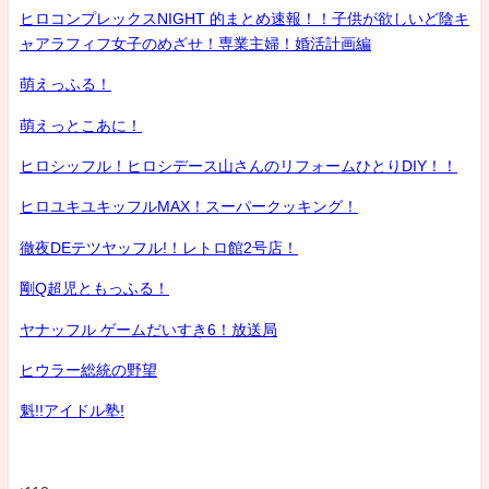
ヒロコンプレックスNIGHT 的まとめ速報！！子供が欲しいど陰キ
ャアラフィフ女子のめざせ！専業主婦！婚活計画編
萌えっふる！
萌えっとこあに！
ヒロシッフル！ヒロシデース山さんのリフォームひとりDIY！！
ヒロユキユキッフルMAX！スーパークッキング！
徹夜DEテツヤッフル!！レトロ館2号店！
剛Q超児ともっふる！
ヤナッフル ゲームだいすき6！放送局
ヒウラー総統の野望
魁!!アイドル塾!