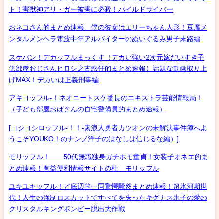
ト！害獣神アリ・ガー被害に必殺！パイルドライバー
おネコさん的まとめ速報 僕の彼女はエリーちゃん人形！豆腐メ
ンタルメンヘラ電波中年アルバイターのぬいぐるみ男子末路編
スケバン！デカッフルまっくす（デカい強い2次元嫁だいすき子
供部屋おじさんヒロシ之古惑仔的まとめ速報）話題な動画取り上
げMAX！デカいは正義刑事編
アキヨッフル-！ネオニートスケ番長のエキストラ芸能情報局！
（子ども部屋おばさんの自宅警備員的まとめ速報）
[ヨシヨシロッフル-！！-素浪人勇者カツオンの未解決事件簿へよ
うこそYOUKO！のナンノ洋子のはなしは信じるな編）]
モリッフル！ 50代無職独身ガチホモ童貞！女装子オネエ的ま
とめ速報！有益便利情報サイトの杜 モリッフル
ユキユキッフル！ど底辺的一同驚愕騒然まとめ速報！超氷河期世
代！人生の強制ロスカットですべてを失ったキグナス氷子の愛の
クリスタルキングボンビー脱出大作戦