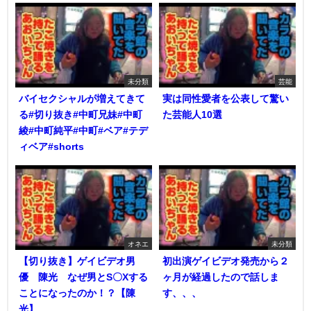
未分類
芸能
バイセクシャルが増えてきて
実は同性愛者を公表して驚い
る#切り抜き#中町兄妹#中町
た芸能人10選
綾#中町純平#中町#ベア#テデ
ィベア#shorts
オネエ
未分類
【切り抜き】ゲイビデオ男
初出演ゲイビデオ発売から２
優 陳光 なぜ男とS〇Xする
ヶ月が経過したので話しま
ことになったのか！？【陳
す、、、
光】