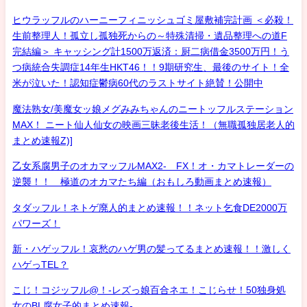
ヒウラッフルのハーニーフィニッシュゴミ屋敷補完計画 ＜必殺！
生前整理人！孤立し孤独死からの～特殊清掃・遺品整理への道F
完結編＞ キャッシング計1500万返済：厨二病借金3500万円！う
つ病統合失調症14年生HKT46！！9期研究生、最後のサイト！全
米が泣いた！認知症鬱病60代のラストサイト絶賛！公開中
魔法熟女/美魔女ッ娘メグみみちゃんのニートッフルステーション
MAX！ ニート仙人仙女の映画三昧老後生活！（無職孤独居老人的
まとめ速報Z)]
乙女系腐男子のオカマッフルMAX2- FX！オ・カマトレーダーの
逆襲！！ 極道のオカマたち編（おもしろ動画まとめ速報）
タダッフル！ネトゲ廃人的まとめ速報！！ネット乞食DE2000万
パワーズ！
新・ハゲッフル！哀愁のハゲ男の髪ってるまとめ速報！！激しく
ハゲっTEL？
こじ！コジッフル@！-レズっ娘百合ネエ！こじらせ！50独身処
女のBL腐女子的まとめ速報-