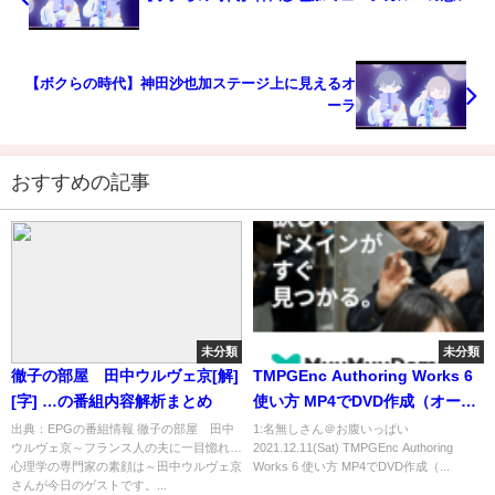
【ボクらの時代】神田沙也加ステージ上に見えるオ
ーラ
おすすめの記事
未分類
未分類
徹子の部屋 田中ウルヴェ京[解]
TMPGEnc Authoring Works 6
[字] …の番組内容解析まとめ
使い方 MP4でDVD作成（オーサ
リングソフトやり方）
出典：EPGの番組情報 徹子の部屋 田中
1:名無しさん＠お腹いっぱい
ウルヴェ京～フランス人の夫に一目惚れ…
2021.12.11(Sat) TMPGEnc Authoring
心理学の専門家の素顔は～田中ウルヴェ京
Works 6 使い方 MP4でDVD作成（...
さんが今日のゲストです。...