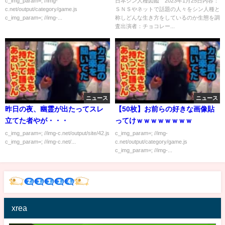
c_img_param=; //img-
日本シン人種図鑑 2023年1月25日内容：
c.net/output/category/game.js
ＳＮＳやネットで話題の人々をシン人種と
c_img_param=; //img-...
称しどんな生き方をしているのか生態を調
査出演者：チョコレー...
ニュース
ニュース
昨日の夜、幽霊が出たってスレ
【50枚】お前らの好きな画像貼
立てた者やが・・・
ってけｗｗｗｗｗｗｗｗ
c_img_param=; //img-c.net/output/site/42.js
c_img_param=; //img-
c_img_param=; //img-c.net/...
c.net/output/category/game.js
c_img_param=; //img-...
xrea