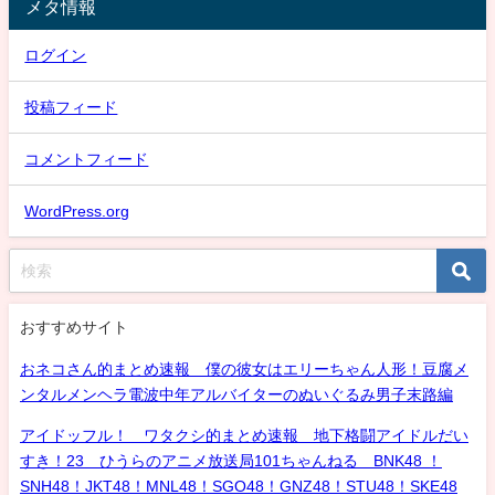
メタ情報
ログイン
投稿フィード
コメントフィード
WordPress.org
おすすめサイト
おネコさん的まとめ速報 僕の彼女はエリーちゃん人形！豆腐メ
ンタルメンヘラ電波中年アルバイターのぬいぐるみ男子末路編
アイドッフル！ ワタクシ的まとめ速報 地下格闘アイドルだい
すき！23 ひうらのアニメ放送局101ちゃんねる BNK48 ！
SNH48！JKT48！MNL48！SGO48！GNZ48！STU48！SKE48