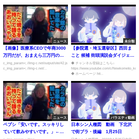
ニュース
未分類
【画像】医療系CEOで年商3000
【参院選・埼玉選挙区】西田ま
万円だが、おまえら三万円の肉
こと 候補 街頭演説会ダイジェス
食ったことあるか？
ト（6/22）
c_img_param=; //img-c.net/output/site/42.js
◆ チャンネル登録はこちら↓
c_img_param=; //img-c.net/...
https://www.youtube.com/c/Newkomeito_kom
◆ ホームページ htt...
ニュース
バラエティ動画
ペプシ「安いです。スッキリし
日本シン人種図 動画 下北沢
ていて飲みやすいです。」←コ
で街ブラ・後編 1月25日
カ・コーラに勝てない理由