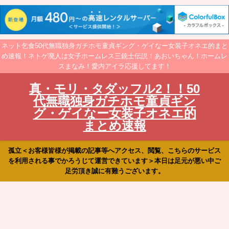
ネット乞食50代無職独身ガチホモ童貞ギング・ゲイなー女装子オネエ的まと
め速報！ネトゲ廃人は女子ホームレス三銃士伝説！あおいちゃん！ホームレ
スまなみ！愛内アイラ応援してます！
真・モリ・タダッフル2！！50
代無職独身ガチホモ童貞ギン
グ・ゲイなー女装子オネエ的
まとめ速報
孤立＜お客様皆様が掲載の記事等へアクセス、閲覧、こちらのサービス
を利用される事でかろうじて運営できています＞本日は足元が悪い中ご
足労頂き誠に有難うございます。