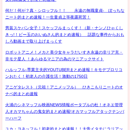
何だ！何が？真・シロッフル！！ 永遠の無職童貞- ぼっちな
ニート的まとめ速報！一生童貞上等夜露死苦！
男装スケバン女子！スケッフルまっくす！（新・ナンノひゃくし
きっ!！ビー玉のおいぬさん的まとめ速報） 話題な事件からおも
しろ動画まで取り上げまっくす
ロボットアニメ！メカと美少女キャラだいすき永遠の非リア充・
非モテ星人 ！あらゆるマニアの為のマニアックサイト
ハルッフル-専業主夫的YOUTUBERまとめ速報！キモデブロリコ
ンおたく！初老人の介護生活！激動の1750日
アニゲタレスト（元祖！アニメッフル） ひきこもりニートのオ
ナベ的まとめ速報
火浦のシネマッフル映画NEWS情報ポータブルの杜！オネエ管理
人オカマちゃんの鬼女的まとめ速報!オカマッフルアタックナンバ
ーハーフ
ユカ・ヨネッフル！初老的まとめ速報！！大帝イタチにラリアッ