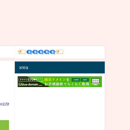
xrea
in115f