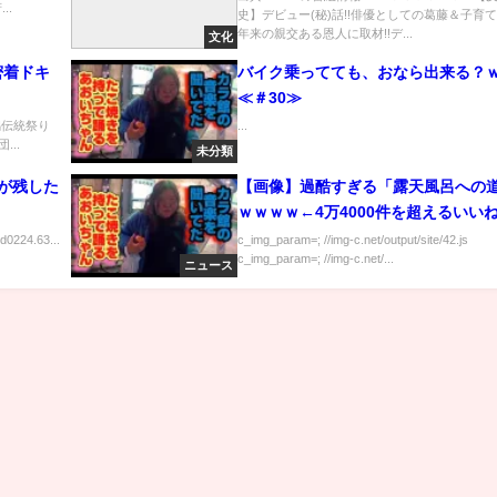
..
史】デビュー(秘)話!!俳優としての葛藤＆子育て論
年来の親交ある恩人に取材!!デ...
文化
密着ドキ
バイク乗ってても、おなら出来る？
≪＃30≫
新潟伝統祭り
...
...
未分類
が残した
【画像】過酷すぎる「露天風呂への
ｗｗｗｗ←4万4000件を超えるいい
ed0224.63...
c_img_param=; //img-c.net/output/site/42.js
c_img_param=; //img-c.net/...
ニュース