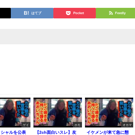
はてブ
Pocket
Feedly
ゲイ
ホモ
オカマ
クシャルを公表
【2ch面白いスレ】友
イケメンが来て急に態