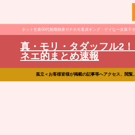
ネット乞食50代無職独身ガチホモ童貞ギング・ゲイなー女装子
真・モリ・タダッフル2！
ネエ的まとめ速報
孤立＜お客様皆様が掲載の記事等へアクセス、閲覧