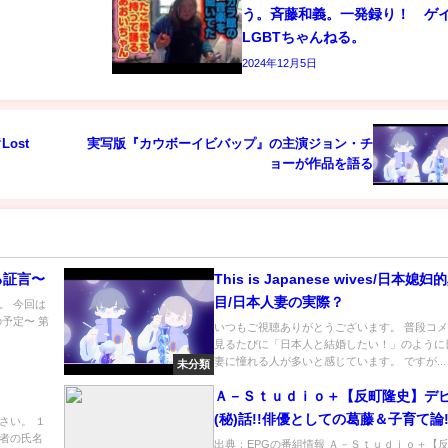
う。斉藤和義。一発録り！ 
LGBTちゃんねる。
2024年12月5日
ost
実写版『カウボーイビバップ』の主演ジョン・チ
ョーが作品を語る
る証言〜
This is Japanese wives/日本媳
目/日本人妻の実際？
。 今回は
予定〜 第
いつもご視聴ありがとうございます。 普段コ
見るたびに「日本人と結婚したい！」のように
妻に憧れる人が多いと感じています。 ですが...
未分類
Ａ－Ｓｔｕｄｉｏ＋【反町隆史】デ
(秘)話!!俳優としての葛藤＆子育て論!!
さい。 １
者の氏名
[字]…の番組内容解析まとめ
出典：EPGの番組情報 Ａ－Ｓｔｕｄｉｏ＋【