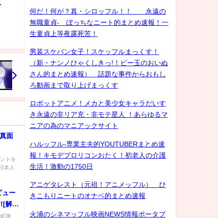
ゲイ
何だ！何が？真・シロッフル！！ 永遠の
無職童貞- ぼっちなニート的まとめ速報！一
生童貞上等夜露死苦！
男装スケバン女子！スケッフルまっくす！
（新・ナンノひゃくしきっ!！ビー玉のおいぬ
さん的まとめ速報） 話題な事件からおもし
ろ動画まで取り上げまっくす
ロボットアニメ！メカと美少女キャラだいす
き永遠の非リア充・非モテ星人 ！あらゆるマ
ニアの為のマニアックサイト
妇的真面
ハルッフル-専業主夫的YOUTUBERまとめ速
報！キモデブロリコンおたく！初老人の介護
メントを
生活！激動の1750日
日本人
アニゲタレスト（元祖！アニメッフル） ひ
ビュー
きこもりニートのオナベ的まとめ速報
[解]
火浦のシネマッフル映画NEWS情報ポータブ
反町隆