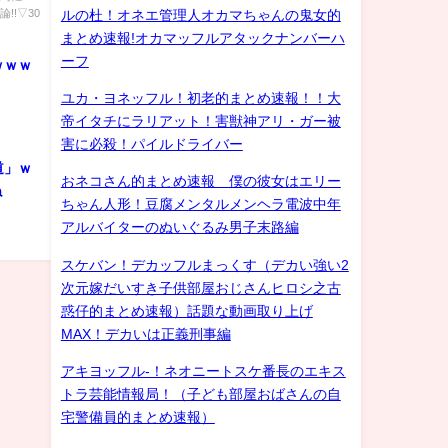
!!▽30
ルの杜！オネエ管理人オカマちゃんの鬼女的
まとめ速報!オカマッフルアタックナンバーハ
ーフ
ｗｗｗ
ユカ・ヨネッフル！初老的まとめ速報！！大
帝イタチにラリアット！害獣神アリ・ガー被
害に必殺！パイルドライバー
道」ｗ
おネコさん的まとめ速報 僕の彼女はエリー
ね
ちゃん人形！豆腐メンタルメンヘラ電波中年
アルバイターのぬいぐるみ男子末路編
スケバン！デカッフルまっくす（デカい強い2
次元嫁だいすき子供部屋おじさんヒロシ之古
惑仔的まとめ速報）話題な動画取り上げ
MAX！デカいは正義刑事編
アキヨッフル-！ネオニートスケ番長のエキス
トラ芸能情報局！（子ども部屋おばさんの自
宅警備員的まとめ速報）