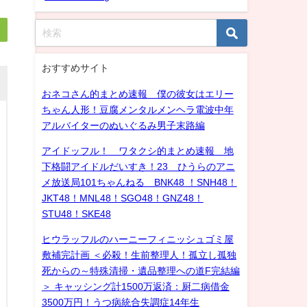
おすすめサイト
おネコさん的まとめ速報 僕の彼女はエリー
ちゃん人形！豆腐メンタルメンヘラ電波中年
アルバイターのぬいぐるみ男子末路編
アイドッフル！ ワタクシ的まとめ速報 地
下格闘アイドルだいすき！23 ひうらのアニ
メ放送局101ちゃんねる BNK48 ！SNH48！
JKT48！MNL48！SGO48！GNZ48！
STU48！SKE48
ヒウラッフルのハーニーフィニッシュゴミ屋
敷補完計画 ＜必殺！生前整理人！孤立し孤独
死からの～特殊清掃・遺品整理への道F完結編
＞ キャッシング計1500万返済：厨二病借金
3500万円！うつ病統合失調症14年生