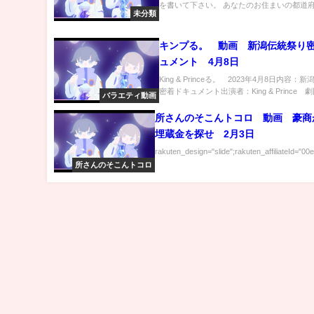
を書いて下さい。 あなたのお住まいの都道府.
未分類
キンプる。 動画 新潟伝統祭り
ュメント 4月8日
King & Princeる。 2023年4月8日内容：
密着ドキュメント出演者：King & Prince 劇団
バラエティ動画
所さんのそこんトコロ 動画 豪商
埋蔵金を探せ 2月3日
rakuten_design="slide";rakuten_affiliateId="00
所さんのそこんトコロ