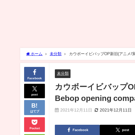
ホーム
未分類
カウボーイビバップOP新旧(アニメ/実写版)比較 C
未分類
Facebook
カウボーイビバップOP
post
Bebop opening compa
2021年12月11日
2021年12月11日
はてブ
Pocket
Facebook
post