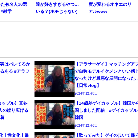
た有名人10選
達が好きすぎるやつ…
度が変わるオネエのリ
s #雑学
いる？(ホモじゃない)
アルwww
、実はバレてるか
【アラサーゲイ】マッチングア
るある #アラフ
で自称モデルイケメンといい感
なったけど最悪な展開になった
【日常vlog】
2024年12月8日
カップル】真冬
【14歳差ゲイカップル】韓国か
人の繰り広げる
国しました配信 #ゲイカップル 
密着
韓国
2024年12月6日
文化ㅣ性文化ㅣ最
【歌ってみた】ゲイの歩いて帰