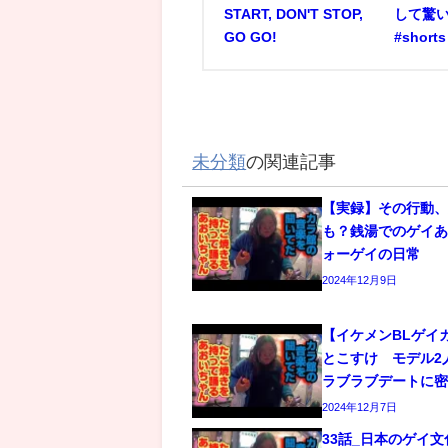
START, DON'T STOP,
して驚い
GO GO!
#short
未分類
の関連記事
【実録】その行動
も？銭湯でのゲイあ
ォーゲイの日常
2024年12月9日
【イケメンBLゲイ
とこすけ モデル2
ラブラブデートに
2024年12月7日
33話_日本のゲイ