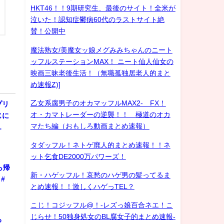
HKT46！！9期研究生、最後のサイト！全米が
泣いた！認知症鬱病60代のラストサイト絶
賛！公開中
魔法熟女/美魔女ッ娘メグみみちゃんのニート
ッフルステーションMAX！ ニート仙人仙女の
映画三昧老後生活！（無職孤独居老人的まと
め速報Z)]
乙女系腐男子のオカマッフルMAX2- FX！
プリ
オ・カマトレーダーの逆襲！！ 極道のオカ
じに
マたち編（おもしろ動画まとめ速報）
…
タダッフル！ネトゲ廃人的まとめ速報！！ネ
ット乞食DE2000万パワーズ！
ら帰
新・ハゲッフル！哀愁のハゲ男の髪ってるま
#
とめ速報！！激しくハゲっTEL？
こじ！コジッフル@！-レズっ娘百合ネエ！こ
じらせ！50独身処女のBL腐女子的まとめ速報-
ろ