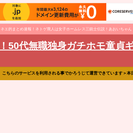
オネエ的まとめ速報！ネトゲ廃人は女子ホームレス三銃士伝説！あおいちゃん
！50代無職独身ガチホモ童貞
、こちらのサービスを利用される事でかろうじて運営できています＞本