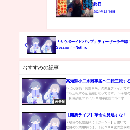
終日
2024年12月6日
『カウボーイビバップ』ティーザー予告編 “L
Session” - Netflix
おすすめの記事
高知県小二水難事案〜二転三転す
いじめ探偵「阿部泰尚」の調査ファイルです
二転三転する証言編となってます。 〜今後の
一回目調査ファイル 高知県南国市小二水...
未分類
【開票ライブ】革命を見逃すな！
２枚目の投票用紙に【ガーシー】と書いて下
枚目の投票用紙には、下記ＮＨＫ党の立候補