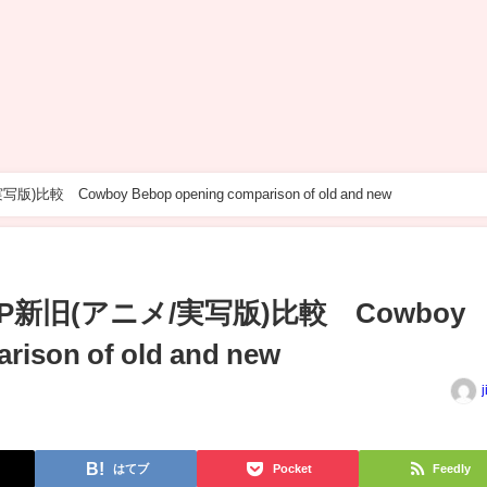
owboy Bebop opening comparison of old and new
新旧(アニメ/実写版)比較 Cowboy
rison of old and new
j
はてブ
Pocket
Feedly