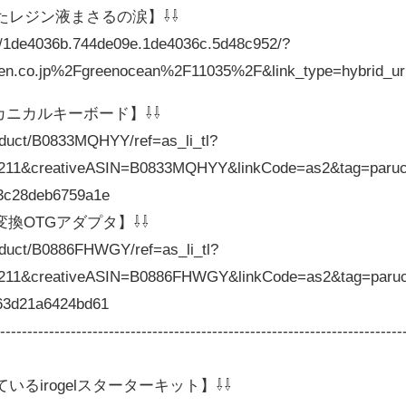
たレジン液まさるの涙】⇩⇩
hiba/1de4036b.744de09e.1de4036c.5d48c952/?
en.co.jp%2Fgreenocean%2F11035%2F&link_type=hybrid_
メカニカルキーボード】⇩⇩
oduct/B0833MQHYY/ref=as_li_tl?
211&creativeASIN=B0833MQHYY&linkCode=as2&tag=paruc
3c28deb6759a1e
変換OTGアダプタ】⇩⇩
oduct/B0886FHWGY/ref=as_li_tl?
211&creativeASIN=B0886FHWGY&linkCode=as2&tag=paruc
63d21a6424bd61
---------------------------------------------------------------------------
るirogelスターターキット】⇩⇩