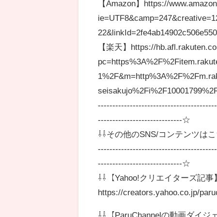
【Amazon】https://www.amazon.c
ie=UTF8&camp=247&creative=1
22&linkId=2fe4ab14902c506e55
【楽天】https://hb.afl.rakuten.co
pc=https%3A%2F%2Fitem.rakute
1%2F&m=http%3A%2F%2Fm.rakut
seisakujo%2Fi%2F10001799%2F
----------------------------------------
-----------------------------☆
⇩⇩その他のSNS/コンテンツはこ
----------------------------------------
-----------------------------☆
⇩⇩【Yahoo!クリエイターズ記事
https://creators.yahoo.co.jp/par
⇩⇩【ParuChannelの動画ダイジェ