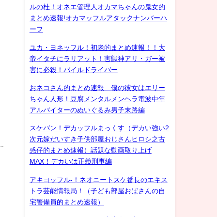
ルの杜！オネエ管理人オカマちゃんの鬼女的
まとめ速報!オカマッフルアタックナンバーハ
ーフ
ユカ・ヨネッフル！初老的まとめ速報！！大
帝イタチにラリアット！害獣神アリ・ガー被
害に必殺！パイルドライバー
おネコさん的まとめ速報 僕の彼女はエリー
ちゃん人形！豆腐メンタルメンヘラ電波中年
アルバイターのぬいぐるみ男子末路編
スケバン！デカッフルまっくす（デカい強い2
次元嫁だいすき子供部屋おじさんヒロシ之古
--
惑仔的まとめ速報）話題な動画取り上げ
MAX！デカいは正義刑事編
アキヨッフル-！ネオニートスケ番長のエキス
トラ芸能情報局！（子ども部屋おばさんの自
宅警備員的まとめ速報）