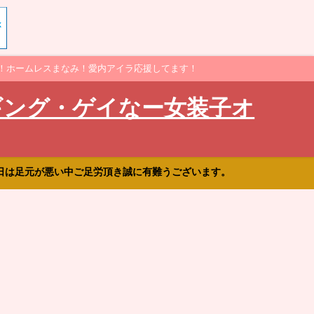
！ホームレスまなみ！愛内アイラ応援してます！
ギング・ゲイなー女装子オ
日は足元が悪い中ご足労頂き誠に有難うございます。