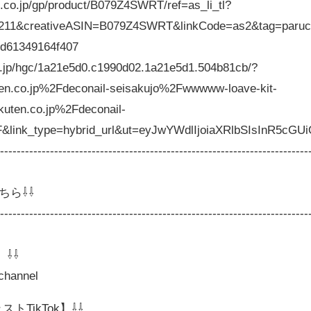
o.jp/gp/product/B079Z4SWRT/ref=as_li_tl?
211&creativeASIN=B079Z4SWRT&linkCode=as2&tag=paruc
0d61349164f407
.jp/hgc/1a21e5d0.c1990d02.1a21e5d1.504b81cb/?
n.co.jp%2Fdeconail-seisakujo%2Fwwwww-loave-kit-
en.co.jp%2Fdeconail-
&link_type=hybrid_url&ut=eyJwYWdlIjoiaXRlbSIsInR5c
---------------------------------------------------------------------------
ちら⇩⇩
---------------------------------------------------------------------------
】⇩⇩
uchannel
ストTikTok】⇩⇩