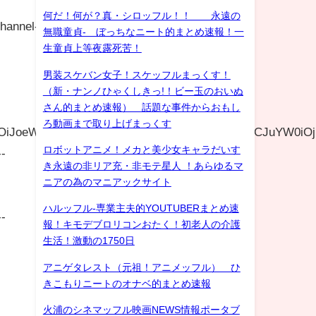
何だ！何が？真・シロッフル！！ 永遠の
hannel-
無職童貞- ぼっちなニート的まとめ速報！一
生童貞上等夜露死苦！
男装スケバン女子！スケッフルまっくす！
（新・ナンノひゃくしきっ!！ビー玉のおいぬ
さん的まとめ速報） 話題な事件からおもし
ろ動画まで取り上げまっくす
GUiOiJoeWJyaWRfdXJsIiwic2l6ZSI6IjI0MHgyNDAiLCJuYW0i
ロボットアニメ！メカと美少女キャラだいす
--
き永遠の非リア充・非モテ星人 ！あらゆるマ
ニアの為のマニアックサイト
ハルッフル-専業主夫的YOUTUBERまとめ速
--
報！キモデブロリコンおたく！初老人の介護
生活！激動の1750日
アニゲタレスト（元祖！アニメッフル） ひ
きこもりニートのオナベ的まとめ速報
火浦のシネマッフル映画NEWS情報ポータブ