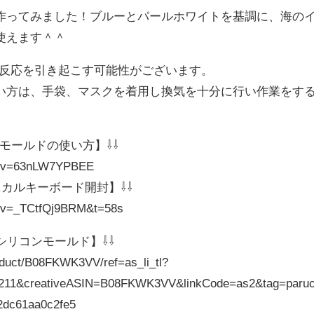
作ってみました！ブルーとパールホワイトを基調に、海の
使えます＾＾
ー反応を引き起こす可能性がございます。
い方は、手袋、マスクを着用し換気を十分に行い作業をす
プモールドの使い方】⇩⇩
ch?v=63nLW7YPBEE
ニカルキーボード開封】⇩⇩
h?v=_TCtfQj9BRM&t=58s
シリコンモールド】⇩⇩
oduct/B08FKWK3VV/ref=as_li_tl?
211&creativeASIN=B08FKWK3VV&linkCode=as2&tag=paruc
2dc61aa0c2fe5