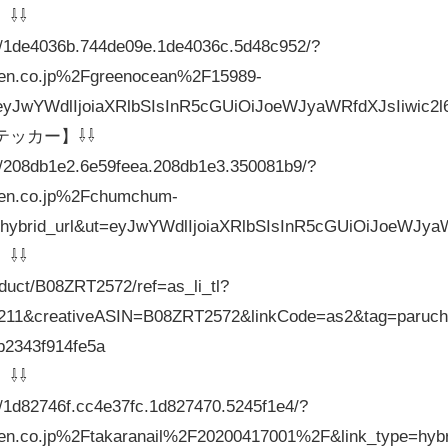
⇩⇩
hiba/1de4036b.744de09e.1de4036c.5d48c952/?
en.co.jp%2Fgreenocean%2F15989-
t=eyJwYWdlIjoiaXRlbSIsInR5cGUiOiJoeWJyaWRfdXJsIiwi
テッカー】⇩⇩
hiba/208db1e2.6e59feea.208db1e3.350081b9/?
en.co.jp%2Fchumchum-
hybrid_url&ut=eyJwYWdlIjoiaXRlbSIsInR5cGUiOiJoeWJy
⇩⇩
duct/B08ZRT2572/ref=as_li_tl?
211&creativeASIN=B08ZRT2572&linkCode=as2&tag=paruch
b2343f914fe5a
⇩⇩
iba/1d82746f.cc4e37fc.1d827470.5245f1e4/?
en.co.jp%2Ftakaranail%2F20200417001%2F&link_type=hy