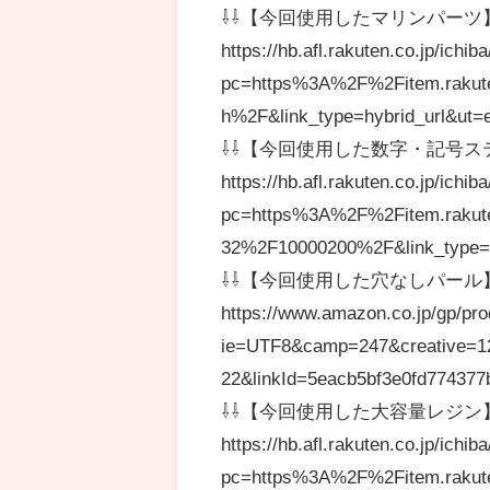
⇩⇩【今回使用したマリンパーツ】
https://hb.afl.rakuten.co.jp/ic
pc=https%3A%2F%2Fitem.rakut
h%2F&link_type=hybrid_url&u
⇩⇩【今回使用した数字・記号ス
https://hb.afl.rakuten.co.jp/ic
pc=https%3A%2F%2Fitem.rakut
32%2F10000200%2F&link_type=
⇩⇩【今回使用した穴なしパール】
https://www.amazon.co.jp/gp/pro
ie=UTF8&camp=247&creative=1
22&linkId=5eacb5bf3e0fd774377
⇩⇩【今回使用した大容量レジン】
https://hb.afl.rakuten.co.jp/ich
pc=https%3A%2F%2Fitem.rakut