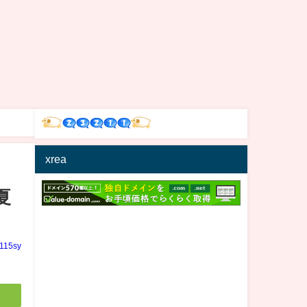
xrea
夏
n115sy