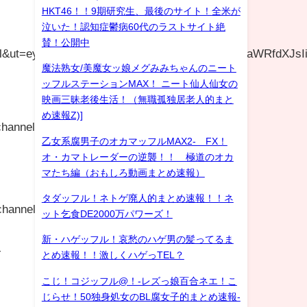
HKT46！！9期研究生、最後のサイト！全米が
泣いた！認知症鬱病60代のラストサイト絶
賛！公開中
url&ut=eyJwYWdlIjoiaXRlbSIsInR5cGUiOiJoeWJyaWRfdXJ
魔法熟女/美魔女ッ娘メグみみちゃんのニート
ッフルステーションMAX！ ニート仙人仙女の
映画三昧老後生活！（無職孤独居老人的まと
め速報Z)]
hannel-
乙女系腐男子のオカマッフルMAX2- FX！
オ・カマトレーダーの逆襲！！ 極道のオカ
マたち編（おもしろ動画まとめ速報）
タダッフル！ネトゲ廃人的まとめ速報！！ネ
hannel-
ット乞食DE2000万パワーズ！
新・ハゲッフル！哀愁のハゲ男の髪ってるま
-
とめ速報！！激しくハゲっTEL？
こじ！コジッフル@！-レズっ娘百合ネエ！こ
じらせ！50独身処女のBL腐女子的まとめ速報-