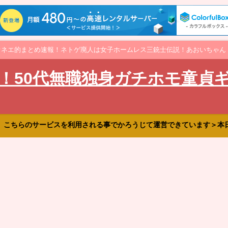
オネエ的まとめ速報！ネトゲ廃人は女子ホームレス三銃士伝説！あおいちゃん
！50代無職独身ガチホモ童貞
、こちらのサービスを利用される事でかろうじて運営できています＞本