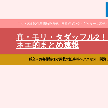
ネット乞食50代無職独身ガチホモ童貞ギング・ゲイなー女装子
真・モリ・タダッフル2！
ネエ的まとめ速報
孤立＜お客様皆様が掲載の記事等へアクセス、閲覧