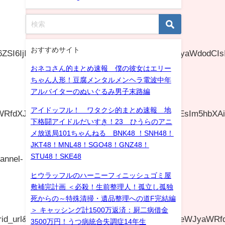
おすすめサイト
c2l6ZSI6IjI0MHgyNDAiLCJuYW0iOjEsIm5hbXAiOiJyaWdodC
おネコさん的まとめ速報 僕の彼女はエリー
ちゃん人形！豆腐メンタルメンヘラ電波中年
アルバイターのぬいぐるみ男子末路編
アイドッフル！ ワタクシ的まとめ速報 地
aWRfdXJsIiwic2l6ZSI6IjI0MHgyNDAiLCJuYW0iOjEsIm5hbX
下格闘アイドルだいすき！23 ひうらのアニ
メ放送局101ちゃんねる BNK48 ！SNH48！
JKT48！MNL48！SGO48！GNZ48！
STU48！SKE48
annel-
ヒウラッフルのハーニーフィニッシュゴミ屋
敷補完計画 ＜必殺！生前整理人！孤立し孤独
死からの～特殊清掃・遺品整理への道F完結編
＞ キャッシング計1500万返済：厨二病借金
brid_url&ut=eyJwYWdlIjoiaXRlbSIsInR5cGUiOiJoeWJyaW
3500万円！うつ病統合失調症14年生