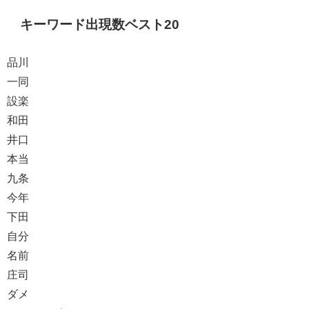
キーワード出現数ベスト20
品川
一同
設楽
和田
井口
本当
九条
今年
下田
自分
名前
庄司
ダメ