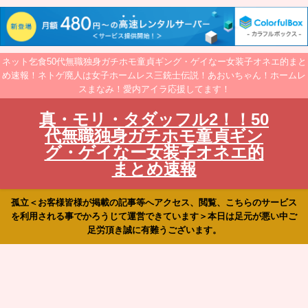
ネット乞食50代無職独身ガチホモ童貞ギング・ゲイなー女装子オネエ的まと
め速報！ネトゲ廃人は女子ホームレス三銃士伝説！あおいちゃん！ホームレ
スまなみ！愛内アイラ応援してます！
真・モリ・タダッフル2！！50
代無職独身ガチホモ童貞ギン
グ・ゲイなー女装子オネエ的
まとめ速報
孤立＜お客様皆様が掲載の記事等へアクセス、閲覧、こちらのサービス
を利用される事でかろうじて運営できています＞本日は足元が悪い中ご
足労頂き誠に有難うございます。