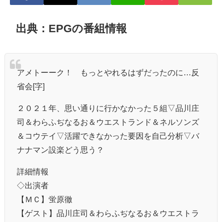
出典：EPGの番組情報
アメトーーク！ もっとやれるはずだったのに…反
省会[字]
２０２１年、思い通りに行かなかった５組▽品川庄
司＆わらふぢなるお＆ウエストランド＆ネルソンズ
＆コウテイ▽活躍できなかった要因を自己分析▽バ
ナナマン設楽どう思う？
詳細情報
◇出演者
【ＭＣ】蛍原徹
【ゲスト】品川庄司＆わらふぢなるお＆ウエストラ