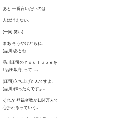
あと 一番言いたいのは
人は消えない｡
(一同 笑い)
まあ そうやけどもね｡
(品川)あとね
品川庄司のＹｏｕＴｕｂｅを
｢品庄幕府｣って…｡
(庄司)立ち上げたんですよ｡
(品川)作ったんですよ｡
それが 登録者数が1.64万人で
心折れるっていう｡