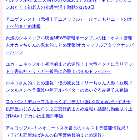
ハルッフル-専業主夫的YOUTUBERまとめ速報！キモデブロリコ
ンおたく！初老人の介護生活！激動の1750日
アニゲタレスト（元祖！アニメッフル） ひきこもりニートのオ
ナベ的まとめ速報
火浦のシネマッフル映画NEWS情報ポータブルの杜！オネエ管理
人オカマちゃんの鬼女的まとめ速報!オカマッフルアタックナンバ
ーハーフ
ユカ・ヨネッフル！初老的まとめ速報！！大帝イタチにラリアッ
ト！害獣神アリ・ガー被害に必殺！パイルドライバー
おネコさん的まとめ速報 僕の彼女はエリーちゃん人形！豆腐メ
ンタルメンヘラ電波中年アルバイターのぬいぐるみ男子末路編
スケバン！デカッフルまっくす（デカい強い2次元嫁だいすき子
供部屋おじさんヒロシ之古惑仔的まとめ速報）話題な動画取り上
げMAX！デカいは正義刑事編
アキヨッフル-！ネオニートスケ番長のエキストラ芸能情報局！
（子ども部屋おばさんの自宅警備員的まとめ速報）