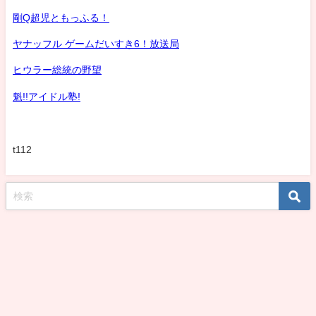
剛Q超児ともっふる！
ヤナッフル ゲームだいすき6！放送局
ヒウラー総統の野望
魁!!アイドル塾!
t112