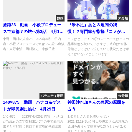
旅猿
未分類
旅猿23 動画 小籔プロデュー
『米不足』あと３週間の我
スで京都？の旅へ第3話 4月19
慢！？専門家が指摘『コメがな
日
い』３つのワケ（2024年8月19
東野・岡村の旅猿23 2023年4月19日内
コメはどこに！？町のスーパーではコメの
容：小籔プロデュースで京都？の旅へ出演
品薄状態が続いていますが、政府は“全体
日）
者：東野幸治 岡村隆史 小籔千豊......
需給としてはひっ迫している状況だとは考
えてはいない”としています...
バラエティ動画
未分類
140×875 動画 ハナコ＆ゲス
神田沙也加さんの急死の原因を
トが即興劇に挑む 4月25日
占う
140×875 2023年4月25日内容：ハナコ
1:名無しさん＠お腹いっぱい
がTwitterの文字数制限140字の中で表現の
2021.12.19(Sun) 神田沙也加さんの急死の
限界と可能性に挑戦する実験的番組出演
原因を占うって動画が話題らしいぞ 2:名
者：ハ...
無しさん＠お腹いっ...