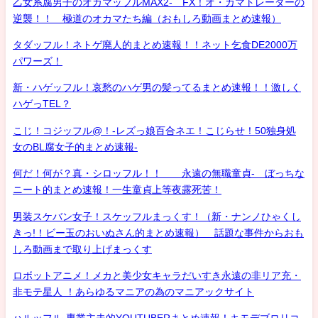
乙女系腐男子のオカマッフルMAX2- FX！オ・カマトレーダーの
逆襲！！ 極道のオカマたち編（おもしろ動画まとめ速報）
タダッフル！ネトゲ廃人的まとめ速報！！ネット乞食DE2000万
パワーズ！
新・ハゲッフル！哀愁のハゲ男の髪ってるまとめ速報！！激しく
ハゲっTEL？
こじ！コジッフル@！-レズっ娘百合ネエ！こじらせ！50独身処
女のBL腐女子的まとめ速報-
何だ！何が？真・シロッフル！！ 永遠の無職童貞- ぼっちな
ニート的まとめ速報！一生童貞上等夜露死苦！
男装スケバン女子！スケッフルまっくす！（新・ナンノひゃくし
きっ!！ビー玉のおいぬさん的まとめ速報） 話題な事件からおも
しろ動画まで取り上げまっくす
ロボットアニメ！メカと美少女キャラだいすき永遠の非リア充・
非モテ星人 ！あらゆるマニアの為のマニアックサイト