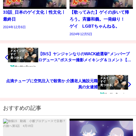
33話_日本のゲイ文化ㅣ性文化ㅣ
【歌ってみた】ゲイの歩いて帰
最終日
ろう。斉藤和義。一発録り！
ゲイ LGBTちゃんねる。
2024年12月6日
2024年12月5日
【BiS】ヤンジャンなりのWACK総選挙“メンバープ
ロデュース”ポスター撮影メイキング＆コメント【柏
木由紀なりのWACK】
点滴チューブに空気注入で殺害か 介護老人施設元職
員の女逮捕
おすすめの記事