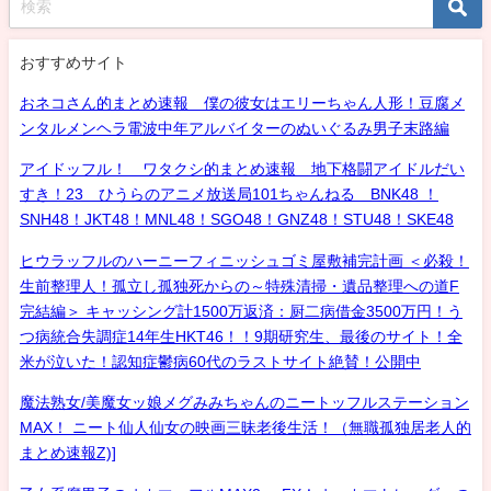
おすすめサイト
おネコさん的まとめ速報 僕の彼女はエリーちゃん人形！豆腐メ
ンタルメンヘラ電波中年アルバイターのぬいぐるみ男子末路編
アイドッフル！ ワタクシ的まとめ速報 地下格闘アイドルだい
すき！23 ひうらのアニメ放送局101ちゃんねる BNK48 ！
SNH48！JKT48！MNL48！SGO48！GNZ48！STU48！SKE48
ヒウラッフルのハーニーフィニッシュゴミ屋敷補完計画 ＜必殺！
生前整理人！孤立し孤独死からの～特殊清掃・遺品整理への道F
完結編＞ キャッシング計1500万返済：厨二病借金3500万円！う
つ病統合失調症14年生HKT46！！9期研究生、最後のサイト！全
米が泣いた！認知症鬱病60代のラストサイト絶賛！公開中
魔法熟女/美魔女ッ娘メグみみちゃんのニートッフルステーション
MAX！ ニート仙人仙女の映画三昧老後生活！（無職孤独居老人的
まとめ速報Z)]