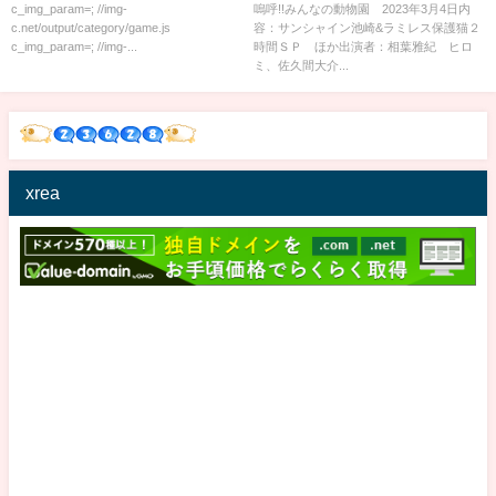
保護猫２時間ＳＰ 3月4日
c_img_param=; //img-
嗚呼!!みんなの動物園 2023年3月4日内
c.net/output/category/game.js
容：サンシャイン池崎&ラミレス保護猫２
c_img_param=; //img-...
時間ＳＰ ほか出演者：相葉雅紀 ヒロ
ミ、佐久間大介...
xrea