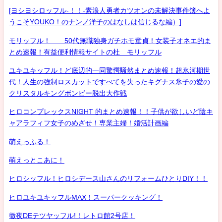
[ヨシヨシロッフル-！！-素浪人勇者カツオンの未解決事件簿へよ
うこそYOUKO！のナンノ洋子のはなしは信じるな編）]
モリッフル！ 50代無職独身ガチホモ童貞！女装子オネエ的ま
とめ速報！有益便利情報サイトの杜 モリッフル
ユキユキッフル！ど底辺的一同驚愕騒然まとめ速報！超氷河期世
代！人生の強制ロスカットですべてを失ったキグナス氷子の愛の
クリスタルキングボンビー脱出大作戦
ヒロコンプレックスNIGHT 的まとめ速報！！子供が欲しいど陰キ
ャアラフィフ女子のめざせ！専業主婦！婚活計画編
萌えっふる！
萌えっとこあに！
ヒロシッフル！ヒロシデース山さんのリフォームひとりDIY！！
ヒロユキユキッフルMAX！スーパークッキング！
徹夜DEテツヤッフル!！レトロ館2号店！