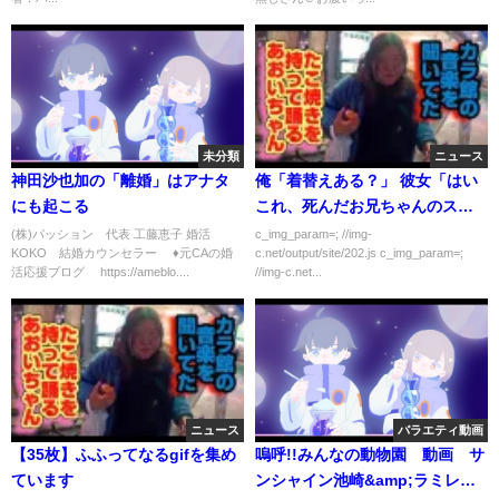
未分類
ニュース
神田沙也加の「離婚」はアナタ
俺「着替えある？」 彼女「はい
にも起こる
これ、死んだお兄ちゃんのスウ
ェット」
(株)パッション 代表 工藤恵子 婚活
c_img_param=; //img-
KOKO 結婚カウンセラー ♦元CAの婚
c.net/output/site/202.js c_img_param=;
活応援ブログ https://ameblo....
//img-c.net...
ニュース
バラエティ動画
【35枚】ふふってなるgifを集め
嗚呼!!みんなの動物園 動画 サ
ています
ンシャイン池崎&amp;ラミレス