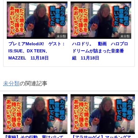
未分類
未分類
プレミアMelodiX! ゲスト：
ハロドリ。 動画 ハロプロ
IS:SUE、DX TEEN、
ドリームが詰まった音楽番
MAZZEL 11月18日
組 11月18日
未分類
の関連記事
【実録】その行動、実はバレて
【アラサーゲイ】マッチングア