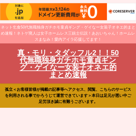
ネット乞食50代無職独身ガチホモ童貞ギング・ゲイなー女装子オネエ的まと
め速報！ネトゲ廃人は女子ホームレス三銃士伝説！あおいちゃん！ホームレ
スまなみ！愛内アイラ応援してます！
真・モリ・タダッフル2！！50
代無職独身ガチホモ童貞ギン
グ・ゲイなー女装子オネエ的
まとめ速報
孤立＜お客様皆様が掲載の記事等へアクセス、閲覧、こちらのサービス
を利用される事でかろうじて運営できています＞本日は足元が悪い中ご
足労頂き誠に有難うございます。