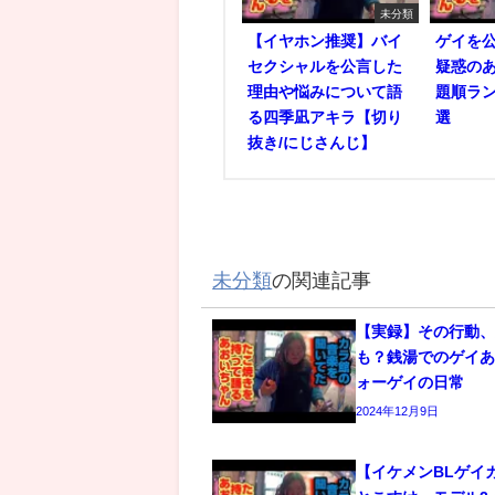
未分類
【イヤホン推奨】バイ
ゲイを
セクシャルを公言した
疑惑の
理由や悩みについて語
題順ラン
る四季凪アキラ【切り
選
抜き/にじさんじ】
未分類
の関連記事
【実録】その行動
も？銭湯でのゲイあ
ォーゲイの日常
2024年12月9日
【イケメンBLゲイ