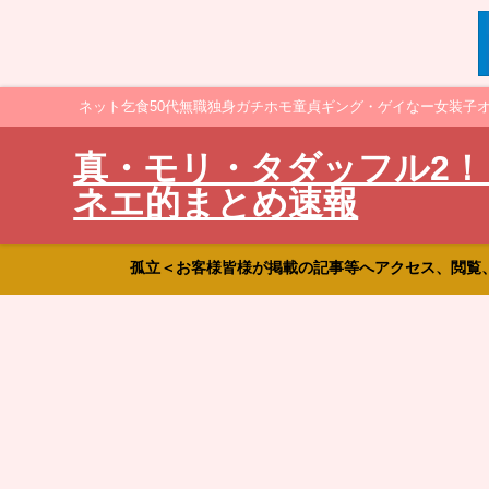
ネット乞食50代無職独身ガチホモ童貞ギング・ゲイなー女装子
真・モリ・タダッフル2！
ネエ的まとめ速報
孤立＜お客様皆様が掲載の記事等へアクセス、閲覧