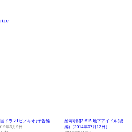
rize
国ドラマ｢ピノキオ｣予告編
給与明細2 #15 地下アイドル(後
019年3月9日
編)（2014年07月12日）