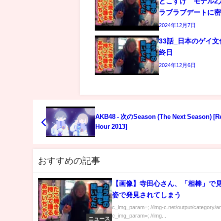
とこすけ モデル2
ラブラブデートに
2024年12月7日
33話_日本のゲイ
終日
2024年12月6日
AKB48 - 次のSeason (The Next Season) [R
Hour 2013]
おすすめの記事
【画像】寺田心さん、「相棒」で
姿で発見されてしまう
c_img_param=; //img-c.net/output/category/a
c_img_param=; //img...
ニュース