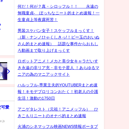
#
何だ！何が？真・シロッフル！！ 永遠の
無職童貞- ぼっちなニート的まとめ速報！一
生童貞上等夜露死苦！
ろ
男装スケバン女子！スケッフルまっくす！
ゲイ
（新・ナンノひゃくしきっ!！ビー玉のおいぬ
さん的まとめ速報） 話題な事件からおもし
ろ動画まで取り上げまっくす
ロボットアニメ！メカと美少女キャラだいす
き永遠の非リア充・非モテ星人 ！あらゆるマ
ニアの為のマニアックサイト
ハルッフル-専業主夫的YOUTUBERまとめ速
報！キモデブロリコンおたく！初老人の介護
生活！激動の1750日
だ可愛
アニゲタレスト（元祖！アニメッフル） ひ
きこもりニートのオナベ的まとめ速報
e.js
火浦のシネマッフル映画NEWS情報ポータブ