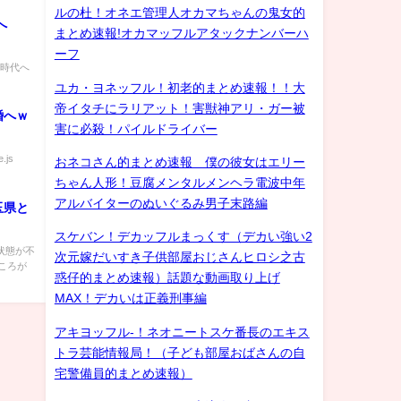
ルの杜！オネエ管理人オカマちゃんの鬼女的
へ
まとめ速報!オカマッフルアタックナンバーハ
ーフ
の時代へ
ユカ・ヨネッフル！初老的まとめ速報！！大
帝イタチにラリアット！害獣神アリ・ガー被
婚へｗ
害に必殺！パイルドライバー
.js
おネコさん的まとめ速報 僕の彼女はエリー
ちゃん人形！豆腐メンタルメンヘラ電波中年
アルバイターのぬいぐるみ男子末路編
玉県と
スケバン！デカッフルまっくす（デカい強い2
状態が不
次元嫁だいすき子供部屋おじさんヒロシ之古
ころが
惑仔的まとめ速報）話題な動画取り上げ
MAX！デカいは正義刑事編
アキヨッフル-！ネオニートスケ番長のエキス
トラ芸能情報局！（子ども部屋おばさんの自
宅警備員的まとめ速報）