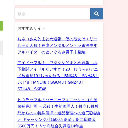
おすすめサイト
おネコさん的まとめ速報 僕の彼女はエリー
ちゃん人形！豆腐メンタルメンヘラ電波中年
アルバイターのぬいぐるみ男子末路編
アイドッフル！ ワタクシ的まとめ速報 地
下格闘アイドルだいすき！23 ひうらのアニ
メ放送局101ちゃんねる BNK48 ！SNH48！
JKT48！MNL48！SGO48！GNZ48！
STU48！SKE48
ヒウラッフルのハーニーフィニッシュゴミ屋
敷補完計画 ＜必殺！生前整理人！孤立し孤独
死からの～特殊清掃・遺品整理への道F完結編
＞ キャッシング計1500万返済：厨二病借金
3500万円！うつ病統合失調症14年生