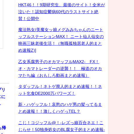
HKT46！！9期研究生、最後のサイト！全米が
泣いた！認知症鬱病60代のラストサイト絶
賛！公開中
魔法熟女/美魔女ッ娘メグみみちゃんのニート
ッフルステーションMAX！ ニート仙人仙女の
映画三昧老後生活！（無職孤独居老人的まと
め速報Z)]
乙女系腐男子のオカマッフルMAX2- FX！
オ・カマトレーダーの逆襲！！ 極道のオカ
マたち編（おもしろ動画まとめ速報）
タダッフル！ネトゲ廃人的まとめ速報！！ネ
プリ
ット乞食DE2000万パワーズ！
じに
…
新・ハゲッフル！哀愁のハゲ男の髪ってるま
とめ速報！！激しくハゲっTEL？
こじ！コジッフル@！-レズっ娘百合ネエ！こ
ら帰
じらせ！50独身処女のBL腐女子的まとめ速報-