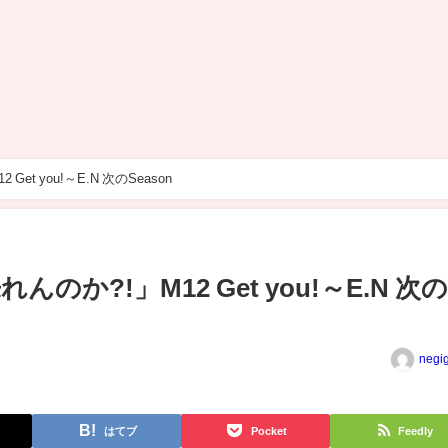
t you!～E.N 次のSeason
か?!」M12 Get you!～E.N 次
negi
はてブ
Pocket
Feedly