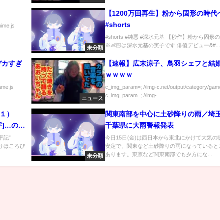
【1200万回再生】粉から固形の時代
#shorts
nime.js
#shorts #純悪 #深水元基 【秒作】粉から固形
※👶🏻は深水元基の実子です 俳優デビュー&#...
未分類
デカすぎ
【速報】広末涼子、鳥羽シェフと結
ｗｗｗｗ
ame.js
c_img_param=; //img-c.net/output/category/game
c_img_param=; //img-...
ニュース
（１）
関東南部を中心に土砂降りの雨／埼
字]…の番
千葉県に大雨警報発表
太平記”
今日15日(金)は西日本から東北にかけて大気の
りほころび
安定で、関東など土砂降りの雨になっていると
あります。東京など関東南部でも夕方にな...
未分類