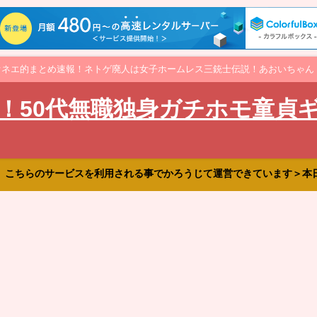
オネエ的まとめ速報！ネトゲ廃人は女子ホームレス三銃士伝説！あおいちゃん
！50代無職独身ガチホモ童貞
、こちらのサービスを利用される事でかろうじて運営できています＞本