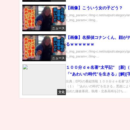
【画像】こういう女の子どう？
c_img_param=; //img-c.net/output/category/a
c_img_param=; //img...
ニュース
【画像】名探偵コナンくん、顔が
るｗｗｗｗｗｗ
c_img_param=; //img-c.net/output/category/g
c_img_param=; //img-...
ニュース
１００分ｄｅ名著“太平記” [新]
「“あわいの時代”を生きる」[解][
組内容解析まとめ
出典：EPGの番組情報 １００分ｄｅ名著“
（１）「“あわいの時代”を生きる」悪政によ
始めた鎌倉幕府。執権・北条高塒を討ち...
文化