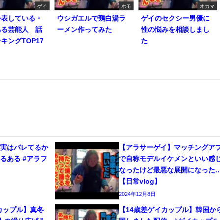
ゲイ
ホモ
オカマ
公表している・
ウシガエルで鶏白湯ラ
ゲイのセクシー男優に
ある芸能人 話
ーメン作ってみた
性の悩みを相談しまし
キングTOP17
た
、実はバレてるか
【アラサーゲイ】マッチングア
るある #アラフ
で自称モデルイケメンといい感
なったけど最悪な展開になった
【日常vlog】
2024年12月8日
カップル】真冬
【14歳差ゲイカップル】韓国か