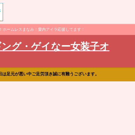
！ホームレスまなみ！愛内アイラ応援してます！
ギング・ゲイなー女装子オ
日は足元が悪い中ご足労頂き誠に有難うございます。