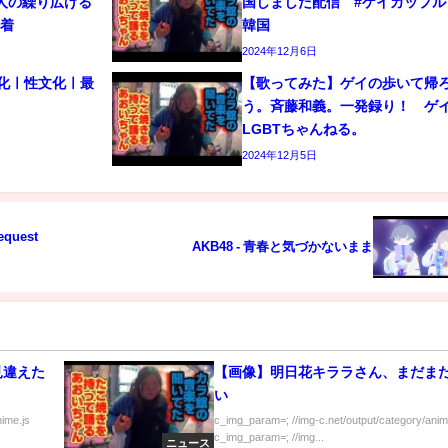
人の繰り広げる
国しました配信 #ゲイカップル 
密着
韓国
2024年12月6日
文化ㅣ性文化ㅣ最
【歌ってみた】ゲイの歩いて帰
う。斉藤和義。一発録り！ 
LGBTちゃんねる。
2024年12月5日
equest
AKB48 - 青春と気づかないまま
見違えた
【画像】明日花キララさん、まだま
い
nime.js
c_img_param=; //img-c.net/output/category/anim
c_img_param=; //img...
ニュース