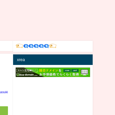
xrea
の
gasuki