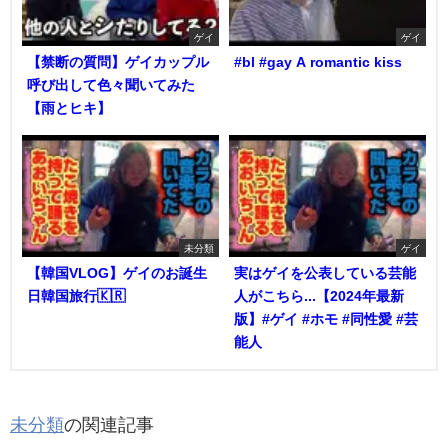
ゲイ
ゲイ
【禁断の質問】ゲイカップル
#bl #gay A romantic kiss
呼び出して色々聞いてみた
【雨とヒキ】
未分類
ゲイ
【韓国VLOG】ゲイのお誕生
実はゲイを公表している芸能
日韓国旅行🇰🇷
人がこちら...【2024年最新
版】#ゲイ #ホモ #同性愛 #芸
能人
未分類
の関連記事