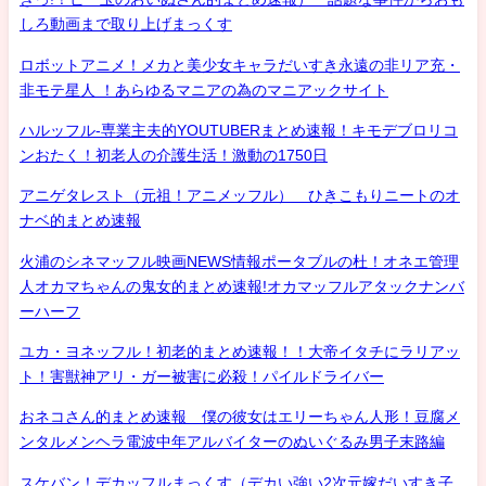
しろ動画まで取り上げまっくす
ロボットアニメ！メカと美少女キャラだいすき永遠の非リア充・
非モテ星人 ！あらゆるマニアの為のマニアックサイト
ハルッフル-専業主夫的YOUTUBERまとめ速報！キモデブロリコ
ンおたく！初老人の介護生活！激動の1750日
アニゲタレスト（元祖！アニメッフル） ひきこもりニートのオ
ナベ的まとめ速報
火浦のシネマッフル映画NEWS情報ポータブルの杜！オネエ管理
人オカマちゃんの鬼女的まとめ速報!オカマッフルアタックナンバ
ーハーフ
ユカ・ヨネッフル！初老的まとめ速報！！大帝イタチにラリアッ
ト！害獣神アリ・ガー被害に必殺！パイルドライバー
おネコさん的まとめ速報 僕の彼女はエリーちゃん人形！豆腐メ
ンタルメンヘラ電波中年アルバイターのぬいぐるみ男子末路編
スケバン！デカッフルまっくす（デカい強い2次元嫁だいすき子