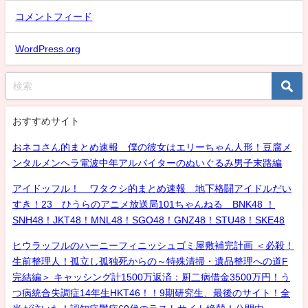
コメントフィード
WordPress.org
おすすめサイト
おネコさん的まとめ速報 僕の彼女はエリーちゃん人形！豆腐メ
ンタルメンヘラ電波中年アルバイターのぬいぐるみ男子末路編
アイドッフル！ ワタクシ的まとめ速報 地下格闘アイドルだい
すき！23 ひうらのアニメ放送局101ちゃんねる BNK48 ！
SNH48！JKT48！MNL48！SGO48！GNZ48！STU48！SKE48
ヒウラッフルのハーニーフィニッシュゴミ屋敷補完計画 ＜必殺！
生前整理人！孤立し孤独死からの～特殊清掃・遺品整理への道F
完結編＞ キャッシング計1500万返済：厨二病借金3500万円！う
つ病統合失調症14年生HKT46！！9期研究生、最後のサイト！全