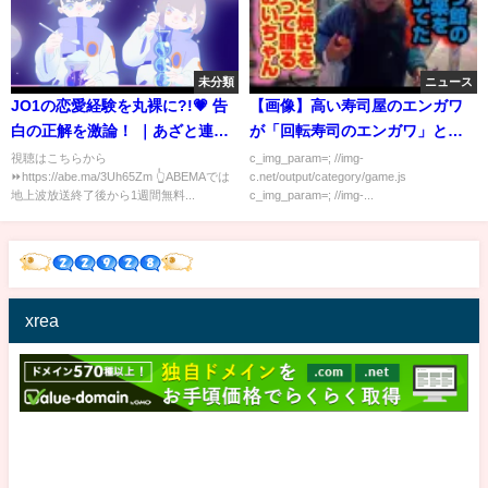
未分類
ニュース
JO1の恋愛経験を丸裸に?!💗 告
【画像】高い寿司屋のエンガワ
白の正解を激論！ ｜あざと連ド
が「回転寿司のエンガワ」と全
ラ鑑賞会 いよいよ最終回目前
然違うんだけど・・・
視聴はこちらから
c_img_param=; //img-
⏩https://abe.ma/3Uh65Zm 👆ABEMAでは
c.net/output/category/game.js
地上波放送終了後から1週間無料...
c_img_param=; //img-...
xrea