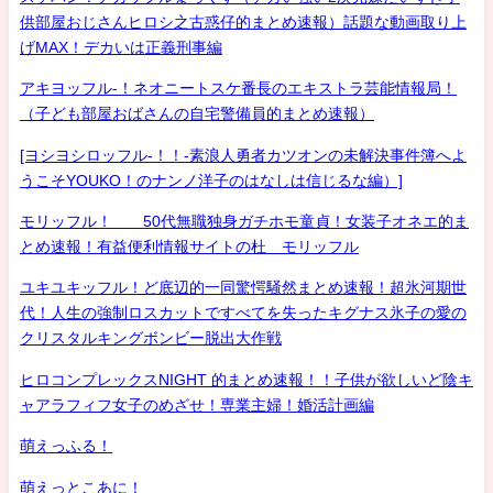
供部屋おじさんヒロシ之古惑仔的まとめ速報）話題な動画取り上
げMAX！デカいは正義刑事編
アキヨッフル-！ネオニートスケ番長のエキストラ芸能情報局！
（子ども部屋おばさんの自宅警備員的まとめ速報）
[ヨシヨシロッフル-！！-素浪人勇者カツオンの未解決事件簿へよ
うこそYOUKO！のナンノ洋子のはなしは信じるな編）]
モリッフル！ 50代無職独身ガチホモ童貞！女装子オネエ的ま
とめ速報！有益便利情報サイトの杜 モリッフル
ユキユキッフル！ど底辺的一同驚愕騒然まとめ速報！超氷河期世
代！人生の強制ロスカットですべてを失ったキグナス氷子の愛の
クリスタルキングボンビー脱出大作戦
ヒロコンプレックスNIGHT 的まとめ速報！！子供が欲しいど陰キ
ャアラフィフ女子のめざせ！専業主婦！婚活計画編
萌えっふる！
萌えっとこあに！