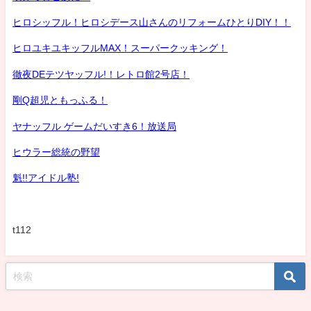
ヒロシッフル！ヒロシデース山さんのリフォームひとりDIY！！
ヒロユキユキッフルMAX！スーパークッキング！
徹夜DEテツヤッフル!！レトロ館2号店！
剛Q超児ともっふる！
ヤナッフル ゲームだいすき6！放送局
ヒウラー総統の野望
魁!!アイドル塾!
t112