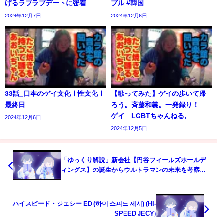
げるラブラブデートに密着
プル #韓国
2024年12月7日
2024年12月6日
33話_日本のゲイ文化ㅣ性文化ㅣ
【歌ってみた】ゲイの歩いて帰
最終日
ろう。斉藤和義。一発録り！
ゲイ LGBTちゃんねる。
2024年12月6日
2024年12月5日
「ゆっくり解説」新会社【円谷フィールズホールデ
ィングス】の誕生からウルトラマンの未来を考察し
てみた！！
ハイスピード・ジェシー ED (하이 스피드 제시) (HI-
SPEED JECY)