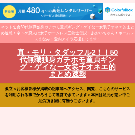
ネット乞食50代無職独身ガチホモ童貞ギング・ゲイなー女装子オネエ的まと
め速報！ネトゲ廃人は女子ホームレス三銃士伝説！あおいちゃん！ホームレ
スまなみ！愛内アイラ応援してます！
真・モリ・タダッフル2！！50
代無職独身ガチホモ童貞ギン
グ・ゲイなー女装子オネエ的
まとめ速報
孤立＜お客様皆様が掲載の記事等へアクセス、閲覧、こちらのサービス
を利用される事でかろうじて運営できています＞本日は足元が悪い中ご
足労頂き誠に有難うございます。