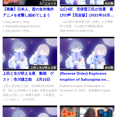
ニュース
未分類
【画像】日本人、昔の名作海外
山口4区 安倍晋三氏が当選 喜
アニメを攻撃し始めてしまう
びの声【完全版】(2021年10月31
日)
c_img_param=; //img-
山口4区の安倍晋三氏（自民）が小選挙
c.net/output/category/anime.js
区で当選。その喜びの模様を配信。
c_img_param=; //img...
https://news.tv-asahi.co.jp...
上田と女が吠える夜
未分類
上田と女が吠える夜 動画 ゲ
(Reverse Order)-Explosive
スト：市川猿之助 2月15日
eruption of Sakurajima on
November 12, 2019. 桜島爆発
上田と女が吠える夜 2023年2月15日内
Explosive eruption of Sakurajima on
容：気になる時事ネタを歯に衣着せぬ女性
November 12, 2019. 桜島爆発 Orginal
芸能人が言いたい放題出演者：上田晋也
Vi...
いとうあさこ・大久保佳...