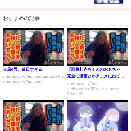
おすすめの記事
ニュース
ニュース
台風4号、反日すぎる
【画像】赤ちゃんのおもちゃ、
完全に漫画とかアニメに出てく
c_img_param=; //img-c.net/output/site/42.js
c_img_param=; //img-c.net/...
る奴隷のやつ
c_img_param=; //img-
c.net/output/site/202.js c_img_param=;
//img-c.net...