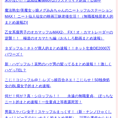
米が泣いた！認知症鬱病60代のラストサイト絶賛！公開中
魔法熟女/美魔女ッ娘メグみみちゃんのニートッフルステーション
MAX！ ニート仙人仙女の映画三昧老後生活！（無職孤独居老人的
まとめ速報Z)]
乙女系腐男子のオカマッフルMAX2- FX！オ・カマトレーダーの
逆襲！！ 極道のオカマたち編（おもしろ動画まとめ速報）
タダッフル！ネトゲ廃人的まとめ速報！！ネット乞食DE2000万
パワーズ！
新・ハゲッフル！哀愁のハゲ男の髪ってるまとめ速報！！激しく
ハゲっTEL？
こじ！コジッフル@！-レズっ娘百合ネエ！こじらせ！50独身処
女のBL腐女子的まとめ速報-
何だ！何が？真・シロッフル！！ 永遠の無職童貞- ぼっちな
ニート的まとめ速報！一生童貞上等夜露死苦！
男装スケバン女子！スケッフルまっくす！（新・ナンノひゃくし
きっ!！ビー玉のおいぬさん的まとめ速報） 話題な事件からおも