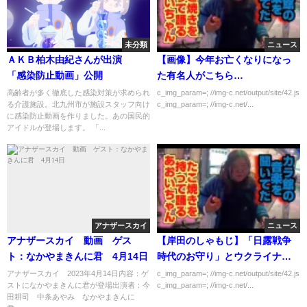
未分類
ニュース
ＡＫＢ柏木由紀さんが出演
【画像】今年お亡くなりになっ
「感染防止動画」公開
た有名人がこちら…
高齢者が多く徹底した感染対策が求められ
c_img_param=; //img-c.net/output/site/42.js
る介護施設。北九州市が施設スタッフ向け
c_img_param=; //img-c.net/...
に感染防止動画を作りました。あの国民的
アイドルが登場します。 「...
アナザースカイ
ニュース
アナザースカイ 動画 ゲス
【岸田のしゃもじ】「日露戦争
ト：なかやまきんに君 4月14日
時代のお守り」とウクライナ中
で報じられる…
アナザースカイ 2023年4月14日内容：ゲ
c_img_param=; //img-c.net/output/site/42.js
ストになかやまきんに君が登場出演者：今
c_img_param=; //img-c.net/...
田耕司 中条あやみ なかやまきんに