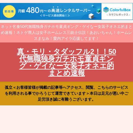
ネット乞食50代無職独身ガチホモ童貞ギング・ゲイなー女装子オネエ的まと
め速報！ネトゲ廃人は女子ホームレス三銃士伝説！あおいちゃん！ホームレ
スまなみ！愛内アイラ応援してます！
真・モリ・タダッフル2！！50
代無職独身ガチホモ童貞ギン
グ・ゲイなー女装子オネエ的
まとめ速報
孤立＜お客様皆様が掲載の記事等へアクセス、閲覧、こちらのサービス
を利用される事でかろうじて運営できています＞本日は足元が悪い中ご
足労頂き誠に有難うございます。