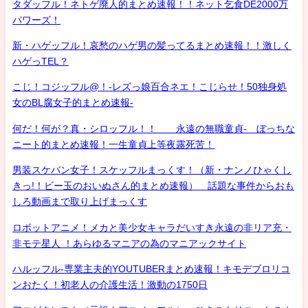
タダッフル！ネトゲ廃人的まとめ速報！！ネット乞食DE2000万
パワーズ！
新・ハゲッフル！哀愁のハゲ男の髪ってるまとめ速報！！激しく
ハゲっTEL？
こじ！コジッフル@！-レズっ娘百合ネエ！こじらせ！50独身処
女のBL腐女子的まとめ速報-
何だ！何が？真・シロッフル！！ 永遠の無職童貞- ぼっちな
ニート的まとめ速報！一生童貞上等夜露死苦！
男装スケバン女子！スケッフルまっくす！（新・ナンノひゃくし
きっ!！ビー玉のおいぬさん的まとめ速報） 話題な事件からおも
しろ動画まで取り上げまっくす
ロボットアニメ！メカと美少女キャラだいすき永遠の非リア充・
非モテ星人 ！あらゆるマニアの為のマニアックサイト
ハルッフル-専業主夫的YOUTUBERまとめ速報！キモデブロリコ
ンおたく！初老人の介護生活！激動の1750日