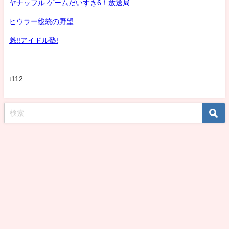
ヤナッフル ゲームだいすき6！放送局
ヒウラー総統の野望
魁!!アイドル塾!
t112