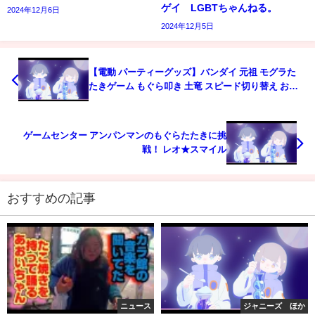
ゲイ LGBTちゃんねる。
2024年12月6日
2024年12月5日
【電動 パーティーグッズ】バンダイ 元祖 モグラた
たきゲーム もぐら叩き 土竜 スピード切り替え おも
ちゃ 玩具 ハンマー ドキドキ bandai Mole Hit new
game 2018 ブラゼ
ゲームセンター アンパンマンのもぐらたたきに挑
戦！ レオ★スマイル
おすすめの記事
ニュース
ジャニーズ ほか