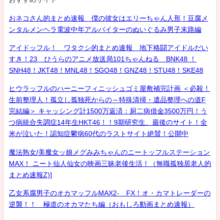
おネコさん的まとめ速報 僕の彼女はエリーちゃん人形！豆腐メ
ンタルメンヘラ電波中年アルバイターのぬいぐるみ男子末路編
アイドッフル！ ワタクシ的まとめ速報 地下格闘アイドルだい
すき！23 ひうらのアニメ放送局101ちゃんねる BNK48 ！
SNH48！JKT48！MNL48！SGO48！GNZ48！STU48！SKE48
ヒウラッフルのハーニーフィニッシュゴミ屋敷補完計画 ＜必殺！
生前整理人！孤立し孤独死からの～特殊清掃・遺品整理への道F
完結編＞ キャッシング計1500万返済：厨二病借金3500万円！う
つ病統合失調症14年生HKT46！！9期研究生、最後のサイト！全
米が泣いた！認知症鬱病60代のラストサイト絶賛！公開中
魔法熟女/美魔女ッ娘メグみみちゃんのニートッフルステーション
MAX！ ニート仙人仙女の映画三昧老後生活！（無職孤独居老人的
まとめ速報Z)]
乙女系腐男子のオカマッフルMAX2- FX！オ・カマトレーダーの
逆襲！！ 極道のオカマたち編（おもしろ動画まとめ速報）