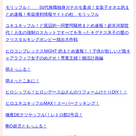
モリッフル！ 50代無職独身ガチホモ童貞！女装子オネエ的ま
とめ速報！有益便利情報サイトの杜 モリッフル
ユキユキッフル！ど底辺的一同驚愕騒然まとめ速報！超氷河期世
代！人生の強制ロスカットですべてを失ったキグナス氷子の愛の
クリスタルキングボンビー脱出大作戦
ヒロコンプレックスNIGHT 的まとめ速報！！子供が欲しいど陰キ
ャアラフィフ女子のめざせ！専業主婦！婚活計画編
萌えっふる！
萌えっとこあに！
ヒロシッフル！ヒロシデース山さんのリフォームひとりDIY！！
ヒロユキユキッフルMAX！スーパークッキング！
徹夜DEテツヤッフル!！レトロ館2号店！
剛Q超児ともっふる！