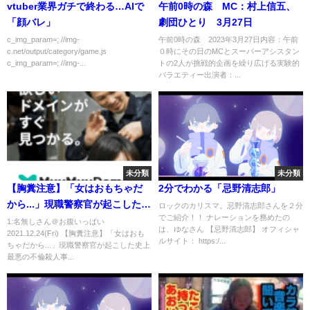
vtuber業界ガチで終わる…AIで
午前0時の森 MC：村上信五、
「顔バレ」
劇団ひとり 3月27日
c_img_param=; //img-
午前0時の森 2023年3月27日内容：午前
c.net/output/category/game.js
０時にその日のMCとスーパーアシスタン
c_img_param=; //img-...
トの2人が挑戦的企画を繰り広げる実験的
バラエティー出演者：...
未分類
未分類
【胸糞注意】「女はおもちゃだ
2分でわかる「忌野清志郎」
から...」現職警察官が起こした史
ロックのカリスマ。忌野清志郎さんを２分
でご紹介！！ ナレーションを務めたの
上最悪の不倫殺人事件【ゆっく
1:名無しさん＠お腹いっぱい
は、ゆなさん 【忌野清志郎】 オフィシャ
2021.12.24(Fri) 【胸糞注意】「女はおも
り解説】
ルサイト： https:/...
ちゃだから...」現職警察官が起こした史上
最悪の不倫殺人事...