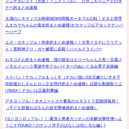
アニゲタレスト（元祖！アニメッフル） ひきこもりニートのオ
ナベ的まとめ速報
火浦のシネマッフル映画NEWS情報ポータブルの杜！オネエ管理
人オカマちゃんの鬼女的まとめ速報!オカマッフルアタックナンバ
ーハーフ
ユカ・ヨネッフル！初老的まとめ速報！！大帝イタチにラリアッ
ト！害獣神アリ・ガー被害に必殺！パイルドライバー
おネコさん的まとめ速報 僕の彼女はエリーちゃん人形！豆腐メ
ンタルメンヘラ電波中年アルバイターのぬいぐるみ男子末路編
スケバン！デカッフルまっくす（デカい強い2次元嫁だいすき子
供部屋おじさんヒロシ之古惑仔的まとめ速報）話題な動画取り上
げMAX！デカいは正義刑事編
アキヨッフル-！ネオニートスケ番長のエキストラ芸能情報局！
（子ども部屋おばさんの自宅警備員的まとめ速報）
[ヨシヨシロッフル-！！-素浪人勇者カツオンの未解決事件簿へよ
うこそYOUKO！のナンノ洋子のはなしは信じるな編）]