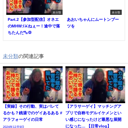
未分類
未分類
Part.2【参加型配信】オネエ
あおいちゃんにムートンブー
のMHW:I⚔️ねぇー！途中で落
ツを
ちたんだ㌔💢
未分類
の関連記事
【実録】その行動、実はバレて
【アラサーゲイ】マッチングア
るかも？銭湯でのゲイあるある #
プリで自称モデルイケメンとい
アラフォーゲイの日常
い感じになったけど最悪な展開
になった… 【日常vlog】
2024年12月9日