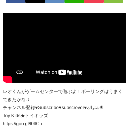
レオくんがゲームセンターで遊ぶよ！ボーリングはうまく
できたかな♫
チャンネル登録♥Subscribe♥subscrever♥الاشتراك
Toy Kids★トイキッズ
https://goo.gl/I0tlCn