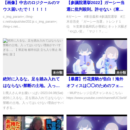
【画像】中古のロジクールのマ
【参議院選挙2022】ガーシー当
ウス届いたで！！！！！
選に批判殺到。許せない（東谷
義和 NHK党 三木谷社長 楽
c_img_param=; //img-
#ガーシー #東谷義和 #参議院選挙 #三
c.net/output/site/202.js c_img_param=;
木谷浩史 「ガーシー当選」トレンド１
天 立花孝心 切抜き）
//img-c.net...
位 Ｎ党東谷義和氏が善戦とネット大騒ぎ
「やばい笑」「マジ！？」...
未分類
未分類
絶対に入るな。足を踏み入れて
【暴露】竹花貴騎が告白！海外
はならない禁断の土地。入って
オフィスは◯◯のためのフェイ
はいけない理由がヤバすぎ
ク！？【切り抜き】
1:廃人さん＠お腹いっぱい2023.04.08(Sat)
・MUPカレッジ公式チャンネルこちら↓
絶対に入るな。足を踏み入れてはならない
https://www.youtube.com/channel/UCSwW7C
る…。【 禁足地 都市伝説 立ち入
禁断の土地。入ってはいけない理由がヤバ
り禁止 島 神社 国 】
すぎる...