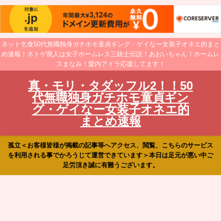
ネット乞食50代無職独身ガチホモ童貞ギング・ゲイなー女装子オネエ的まと
め速報！ネトゲ廃人は女子ホームレス三銃士伝説！あおいちゃん！ホームレ
スまなみ！愛内アイラ応援してます！
真・モリ・タダッフル2！！50
代無職独身ガチホモ童貞ギン
グ・ゲイなー女装子オネエ的
まとめ速報
孤立＜お客様皆様が掲載の記事等へアクセス、閲覧、こちらのサービス
を利用される事でかろうじて運営できています＞本日は足元が悪い中ご
足労頂き誠に有難うございます。