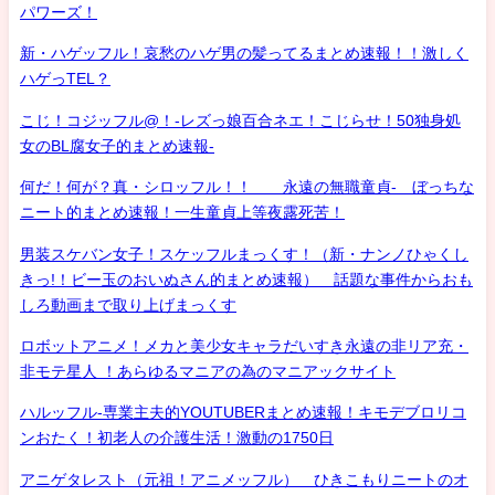
パワーズ！
新・ハゲッフル！哀愁のハゲ男の髪ってるまとめ速報！！激しく
ハゲっTEL？
こじ！コジッフル@！-レズっ娘百合ネエ！こじらせ！50独身処
女のBL腐女子的まとめ速報-
何だ！何が？真・シロッフル！！ 永遠の無職童貞- ぼっちな
ニート的まとめ速報！一生童貞上等夜露死苦！
男装スケバン女子！スケッフルまっくす！（新・ナンノひゃくし
きっ!！ビー玉のおいぬさん的まとめ速報） 話題な事件からおも
しろ動画まで取り上げまっくす
ロボットアニメ！メカと美少女キャラだいすき永遠の非リア充・
非モテ星人 ！あらゆるマニアの為のマニアックサイト
ハルッフル-専業主夫的YOUTUBERまとめ速報！キモデブロリコ
ンおたく！初老人の介護生活！激動の1750日
アニゲタレスト（元祖！アニメッフル） ひきこもりニートのオ