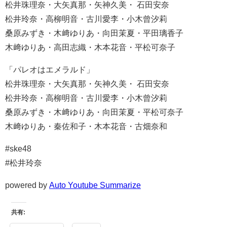
松井珠理奈・大矢真那・矢神久美・ 石田安奈
松井玲奈・高柳明音・古川愛李・小木曾汐莉
桑原みずき・木﨑ゆりあ・向田茉夏・平田璃香子
木﨑ゆりあ・高田志織・木本花音・平松可奈子
「パレオはエメラルド」
松井珠理奈・大矢真那・矢神久美・ 石田安奈
松井玲奈・高柳明音・古川愛李・小木曾汐莉
桑原みずき・木﨑ゆりあ・向田茉夏・平松可奈子
木﨑ゆりあ・秦佐和子・木本花音・古畑奈和
#ske48
#松井玲奈
powered by
Auto Youtube Summarize
共有: