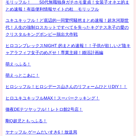
モリッフル！ 50代無職独身ガチホモ童貞！女装子オネエ的ま
とめ速報！有益便利情報サイトの杜 モリッフル
ユキユキッフル！ど底辺的一同驚愕騒然まとめ速報！超氷河期世
代！人生の強制ロスカットですべてを失ったキグナス氷子の愛の
クリスタルキングボンビー脱出大作戦
ヒロコンプレックスNIGHT 的まとめ速報！！子供が欲しいど陰キ
ャアラフィフ女子のめざせ！専業主婦！婚活計画編
萌えっふる！
萌えっとこあに！
ヒロシッフル！ヒロシデース山さんのリフォームひとりDIY！！
ヒロユキユキッフルMAX！スーパークッキング！
徹夜DEテツヤッフル!！レトロ館2号店！
剛Q超児ともっふる！
ヤナッフル ゲームだいすき6！放送局