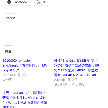
Facebook
X
いいね:
関連
2010/3/24 on sale
AKB48 まゆゆ 渡辺麻友 ファ
2nd.Single「青空片想い」MV
ンの14歳少年に愛の告白 部屋
メイキング
でエロ本発見 140924 恋愛総
2021年12月6日
選挙 SKE48 NMB48 HKT48
未分類
2023年1月23日
その他アイドル情報
【元・SKE48・松井珠理奈】
悲惨で激太りした現在の姿が
ヤバい….！抱える難病が衝撃
的すぎた…！