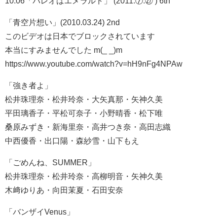
10:06「パレオはエメラルド」 (2011.⑦.㉗ ) 6th
「青空片想い」(2010.03.24) 2nd
このビデオは日本でブロックされています
本当にすみませんでした m(_ _)m
https://www.youtube.com/watch?v=hH9nFg4NPAw
「強き者よ」
松井珠理奈・松井玲奈・大矢真那・矢神久美
平田璃香子・平松可奈子・小野晴香・松下唯
桑原みずき・新海里奈・高井つき奈・高田志織
中西優香・出口陽・森紗雪・山下もえ
「ごめんね、SUMMER」
松井珠理奈・松井玲奈・高柳明音・矢神久美
木﨑ゆりあ・向田茉夏・石田安奈
「バンザイVenus」