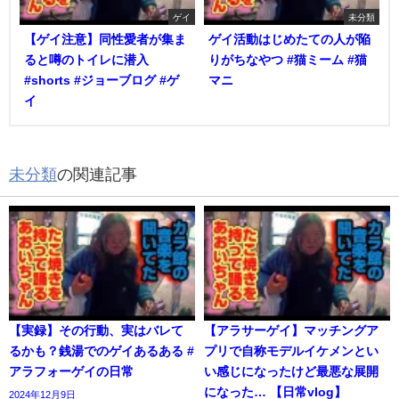
ゲイ
未分類
【ゲイ注意】同性愛者が集ま
ゲイ活動はじめたての人が陥
ると噂のトイレに潜入
りがちなやつ #猫ミーム #猫
#shorts #ジョーブログ #ゲ
マニ
イ
未分類
の関連記事
【実録】その行動、実はバレて
【アラサーゲイ】マッチングア
るかも？銭湯でのゲイあるある #
プリで自称モデルイケメンとい
アラフォーゲイの日常
い感じになったけど最悪な展開
になった… 【日常vlog】
2024年12月9日