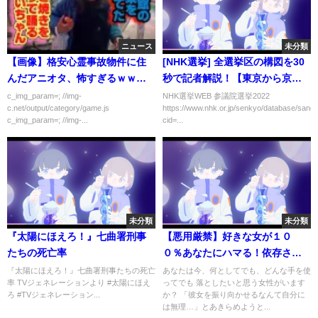
ニュース
未分類
【画像】格安心霊事故物件に住
[NHK選挙] 全選挙区の構図を30
んだアニオタ、怖すぎるｗｗｗ
秒で記者解説！【東京から京
ｗｗｗ
都】参議院選挙2022 | NHK
c_img_param=; //img-
NHK選挙WEB 参議院選挙2022
c.net/output/category/game.js
https://www.nhk.or.jp/senkyo/database/sangii
c_img_param=; //img-...
cid=...
未分類
未分類
『太陽にほえろ！』七曲署刑事
【悪用厳禁】好きな女が１０
たちの死亡率
０％あなたにハマる！依存させ
る方法とは？【有料級】
『太陽にほえろ！』七曲署刑事たちの死亡
あなたは今、何としてでも、どんな手を使
率 TVジェネレーションより #太陽にほえ
ってでも 落としたいと思う女性がいます
ろ #TVジェネレーション...
か？ 「彼女を振り向かせるなんて自分に
は無理…」とあきらめようと...