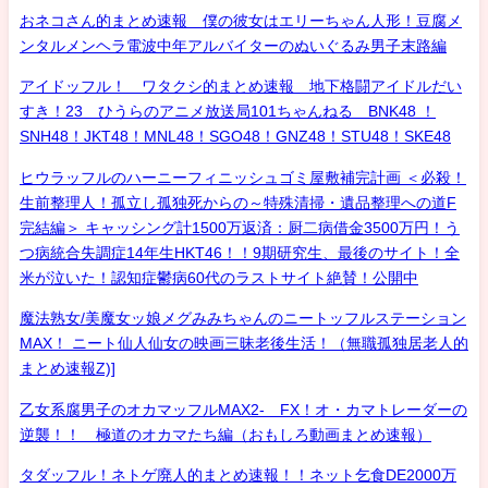
おネコさん的まとめ速報 僕の彼女はエリーちゃん人形！豆腐メ
ンタルメンヘラ電波中年アルバイターのぬいぐるみ男子末路編
アイドッフル！ ワタクシ的まとめ速報 地下格闘アイドルだい
すき！23 ひうらのアニメ放送局101ちゃんねる BNK48 ！
SNH48！JKT48！MNL48！SGO48！GNZ48！STU48！SKE48
ヒウラッフルのハーニーフィニッシュゴミ屋敷補完計画 ＜必殺！
生前整理人！孤立し孤独死からの～特殊清掃・遺品整理への道F
完結編＞ キャッシング計1500万返済：厨二病借金3500万円！う
つ病統合失調症14年生HKT46！！9期研究生、最後のサイト！全
米が泣いた！認知症鬱病60代のラストサイト絶賛！公開中
魔法熟女/美魔女ッ娘メグみみちゃんのニートッフルステーション
MAX！ ニート仙人仙女の映画三昧老後生活！（無職孤独居老人的
まとめ速報Z)]
乙女系腐男子のオカマッフルMAX2- FX！オ・カマトレーダーの
逆襲！！ 極道のオカマたち編（おもしろ動画まとめ速報）
タダッフル！ネトゲ廃人的まとめ速報！！ネット乞食DE2000万