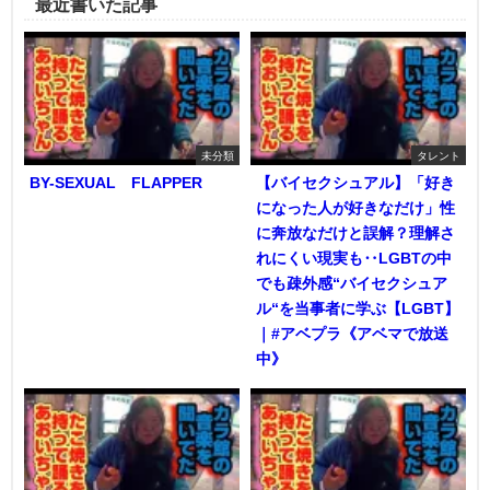
最近書いた記事
未分類
タレント
BY-SEXUAL FLAPPER
【バイセクシュアル】「好き
になった人が好きなだけ」性
に奔放なだけと誤解？理解さ
れにくい現実も‥LGBTの中
でも疎外感“バイセクシュア
ル“を当事者に学ぶ【LGBT】
｜#アベプラ《アベマで放送
中》