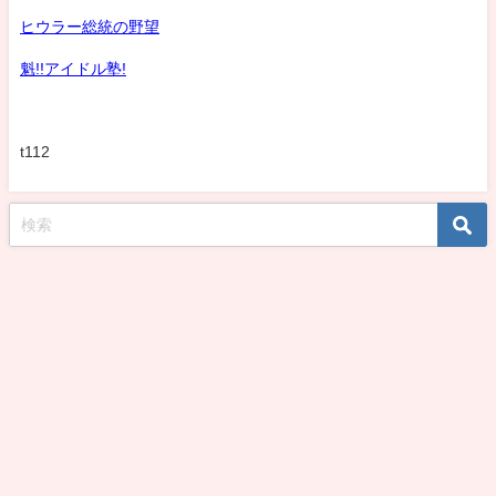
ヒウラー総統の野望
魁!!アイドル塾!
t112