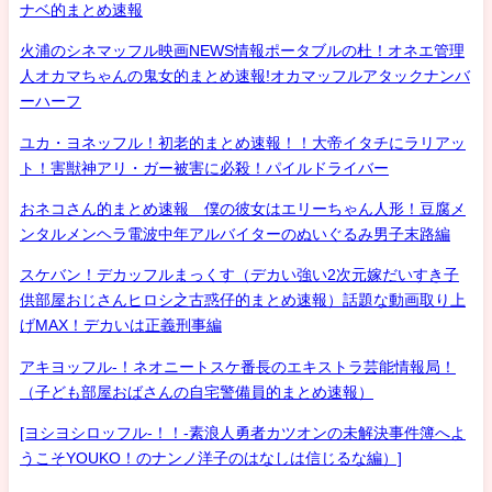
ナベ的まとめ速報
火浦のシネマッフル映画NEWS情報ポータブルの杜！オネエ管理
人オカマちゃんの鬼女的まとめ速報!オカマッフルアタックナンバ
ーハーフ
ユカ・ヨネッフル！初老的まとめ速報！！大帝イタチにラリアッ
ト！害獣神アリ・ガー被害に必殺！パイルドライバー
おネコさん的まとめ速報 僕の彼女はエリーちゃん人形！豆腐メ
ンタルメンヘラ電波中年アルバイターのぬいぐるみ男子末路編
スケバン！デカッフルまっくす（デカい強い2次元嫁だいすき子
供部屋おじさんヒロシ之古惑仔的まとめ速報）話題な動画取り上
げMAX！デカいは正義刑事編
アキヨッフル-！ネオニートスケ番長のエキストラ芸能情報局！
（子ども部屋おばさんの自宅警備員的まとめ速報）
[ヨシヨシロッフル-！！-素浪人勇者カツオンの未解決事件簿へよ
うこそYOUKO！のナンノ洋子のはなしは信じるな編）]