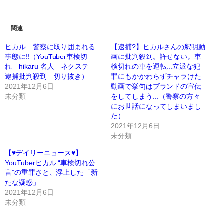
関連
ヒカル 警察に取り囲まれる
【逮捕?】ヒカルさんの釈明動
事態に‼️（YouTuber車検切
画に批判殺到。許せない。車
れ hikaru 名人 ネクステ
検切れの車を運転...立派な犯
逮捕批判殺到 切り抜き）
罪にもかかわらずチャラけた
2021年12月6日
動画で挙句はブランドの宣伝
未分類
をしてしまう...（警察の方々
にお世話になってしまいまし
た）
2021年12月6日
未分類
【♥デイリーニュース♥】
YouTuberヒカル “車検切れ公
言”の重罪さと、浮上した「新
たな疑惑」
2021年12月6日
未分類