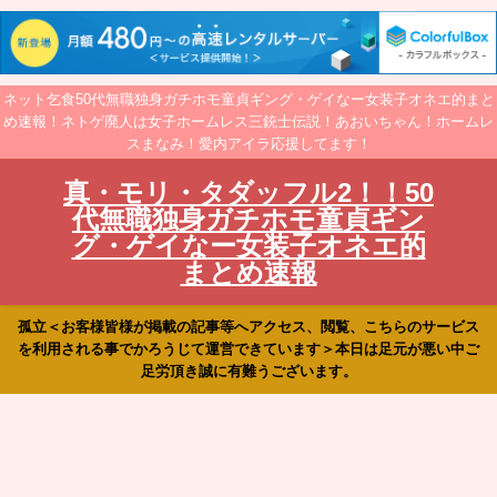
ネット乞食50代無職独身ガチホモ童貞ギング・ゲイなー女装子オネエ的まと
め速報！ネトゲ廃人は女子ホームレス三銃士伝説！あおいちゃん！ホームレ
スまなみ！愛内アイラ応援してます！
真・モリ・タダッフル2！！50
代無職独身ガチホモ童貞ギン
グ・ゲイなー女装子オネエ的
まとめ速報
孤立＜お客様皆様が掲載の記事等へアクセス、閲覧、こちらのサービス
を利用される事でかろうじて運営できています＞本日は足元が悪い中ご
足労頂き誠に有難うございます。