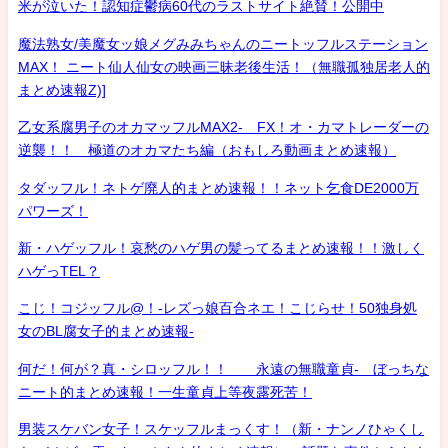
米が泣いた！認知症鬱病60代のラストサイト絶賛！公開中
魔法熟女/美魔女ッ娘メグみみちゃんのニートッフルステーション
MAX！ ニート仙人仙女の映画三昧老後生活！（無職孤独居老人的
まとめ速報Z)]
乙女系腐男子のオカマッフルMAX2- FX！オ・カマトレーダーの
逆襲！！ 極道のオカマたち編（おもしろ動画まとめ速報）
タダッフル！ネトゲ廃人的まとめ速報！！ネット乞食DE2000万
パワーズ！
新・ハゲッフル！哀愁のハゲ男の髪ってるまとめ速報！！激しく
ハゲっTEL？
こじ！コジッフル@！-レズっ娘百合ネエ！こじらせ！50独身処
女のBL腐女子的まとめ速報-
何だ！何が？真・シロッフル！！ 永遠の無職童貞- ぼっちな
ニート的まとめ速報！一生童貞上等夜露死苦！
男装スケバン女子！スケッフルまっくす！（新・ナンノひゃくし