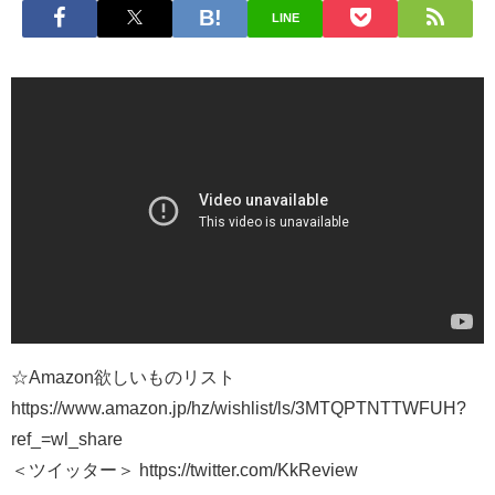
LINE
☆Amazon欲しいものリスト
https://www.amazon.jp/hz/wishlist/ls/3MTQPTNTTWFUH?
ref_=wl_share
＜ツイッター＞ https://twitter.com/KkReview