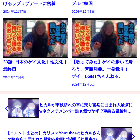
げるラブラブデートに密着
プル #韓国
2024年12月7日
2024年12月6日
33話_日本のゲイ文化ㅣ性文化ㅣ
【歌ってみた】ゲイの歩いて帰
最終日
ろう。斉藤和義。一発録り！
ゲイ LGBTちゃんねる。
2024年12月6日
2024年12月5日
ヒカルが車検切れの車に乗り警察に囲まれ大騒ぎに
wネクステメンバー誰も気づかず!?車乗る資格無さ
すぎ...
【コメントまとめ】カリスマYoutuberのヒカルさん
が警察官に囲まれた騒動を動画で説明「社用車の車