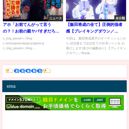
ニュース
未分類
アホ「お前てんがって言う
【飯田将成の全て】圧倒的強者
の？！お前の親ヤバすぎだろ
感【ブレイキングダウン／
ｗ」 俺(31)「はぁ...」
BreakingDown】【切り抜き】
c_img_param=; //img-
今回は、飯田将成選手のオーディションか
c.net/output/category/game.js
ら 試合後までほぼ全ての出演シーンを お
c_img_param=; //img-...
届けします(多少の編集あり) 【ブレイキン
グダウン／Break...
xrea