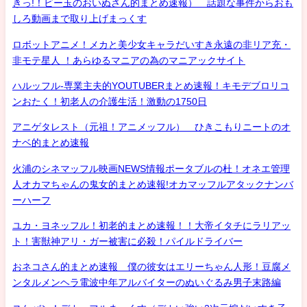
きっ!！ビー玉のおいぬさん的まとめ速報） 話題な事件からおも
しろ動画まで取り上げまっくす
ロボットアニメ！メカと美少女キャラだいすき永遠の非リア充・
非モテ星人 ！あらゆるマニアの為のマニアックサイト
ハルッフル-専業主夫的YOUTUBERまとめ速報！キモデブロリコ
ンおたく！初老人の介護生活！激動の1750日
アニゲタレスト（元祖！アニメッフル） ひきこもりニートのオ
ナベ的まとめ速報
火浦のシネマッフル映画NEWS情報ポータブルの杜！オネエ管理
人オカマちゃんの鬼女的まとめ速報!オカマッフルアタックナンバ
ーハーフ
ユカ・ヨネッフル！初老的まとめ速報！！大帝イタチにラリアッ
ト！害獣神アリ・ガー被害に必殺！パイルドライバー
おネコさん的まとめ速報 僕の彼女はエリーちゃん人形！豆腐メ
ンタルメンヘラ電波中年アルバイターのぬいぐるみ男子末路編