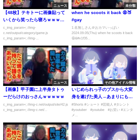
ニュース
未分類
【48枚】テキトーに画像貼って
when he scoots it back 😩🍑
いくから笑ったら寝ろｗｗｗｗ
#gay
ｗ
c_img_param=; //img-
1:名無しさん＠おカマいっぱい
c.net/output/category/game.js
2024.09.05(Thu) when he scoots it back
c_img_param=; //img-...
😩&#x1f35...
ニュース
その他アイドル情報
【画像】甲子園に上半身タトゥ
いじめられっ子のブスから大変
ーだらけのおっさんｗｗｗｗｗ
身を遂げた美人→あまりにも凄
すぎた
c_img_param=; //img-c.net/output/site/42.js
#Shorts #ショート #芸能人 #タレント
c_img_param=; //img-c.net/...
#youtuber #youtube #お笑い #エンタ
メ...