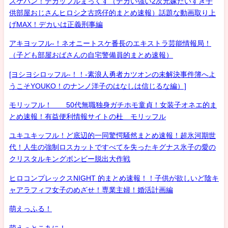
スケバン！デカッフルまっくす（デカい強い2次元嫁だいすき子
供部屋おじさんヒロシ之古惑仔的まとめ速報）話題な動画取り上
げMAX！デカいは正義刑事編
アキヨッフル-！ネオニートスケ番長のエキストラ芸能情報局！
（子ども部屋おばさんの自宅警備員的まとめ速報）
[ヨシヨシロッフル-！！-素浪人勇者カツオンの未解決事件簿へよ
うこそYOUKO！のナンノ洋子のはなしは信じるな編）]
モリッフル！ 50代無職独身ガチホモ童貞！女装子オネエ的ま
とめ速報！有益便利情報サイトの杜 モリッフル
ユキユキッフル！ど底辺的一同驚愕騒然まとめ速報！超氷河期世
代！人生の強制ロスカットですべてを失ったキグナス氷子の愛の
クリスタルキングボンビー脱出大作戦
ヒロコンプレックスNIGHT 的まとめ速報！！子供が欲しいど陰キ
ャアラフィフ女子のめざせ！専業主婦！婚活計画編
萌えっふる！
萌えっとこあに！