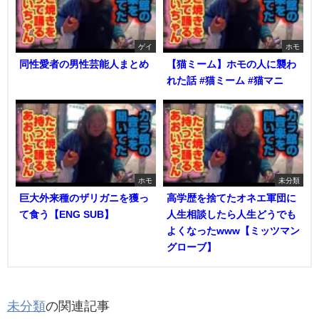
ゲイ
ホモ
同性愛者の男性芸能人まとめ
【猫ミーム】ホモの人に襲わ
れた話 #猫ミーム #猫マニ
ホモ
未分類
巨大外来種のザリガニを獲っ
高学歴を捨てたオネエ軍団に
て食う【ENG SUB】
人生相談したら人生どうでも
よくなったwww【ミッツマン
グローブ】
未分類
の関連記事