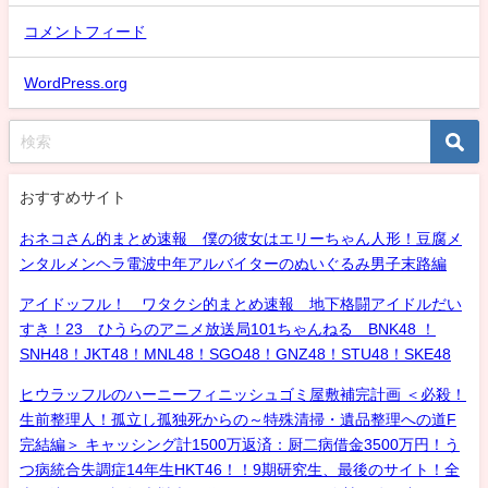
コメントフィード
WordPress.org
おすすめサイト
おネコさん的まとめ速報 僕の彼女はエリーちゃん人形！豆腐メ
ンタルメンヘラ電波中年アルバイターのぬいぐるみ男子末路編
アイドッフル！ ワタクシ的まとめ速報 地下格闘アイドルだい
すき！23 ひうらのアニメ放送局101ちゃんねる BNK48 ！
SNH48！JKT48！MNL48！SGO48！GNZ48！STU48！SKE48
ヒウラッフルのハーニーフィニッシュゴミ屋敷補完計画 ＜必殺！
生前整理人！孤立し孤独死からの～特殊清掃・遺品整理への道F
完結編＞ キャッシング計1500万返済：厨二病借金3500万円！う
つ病統合失調症14年生HKT46！！9期研究生、最後のサイト！全