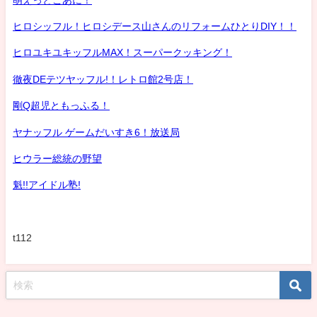
ヒロシッフル！ヒロシデース山さんのリフォームひとりDIY！！
ヒロユキユキッフルMAX！スーパークッキング！
徹夜DEテツヤッフル!！レトロ館2号店！
剛Q超児ともっふる！
ヤナッフル ゲームだいすき6！放送局
ヒウラー総統の野望
魁!!アイドル塾!
t112