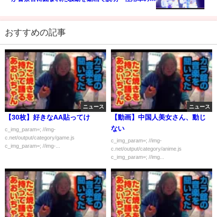
検が切れていたのに気付かず運転していた事が発覚
した」【ゆっくり】
おすすめの記事
ニュース
ニュース
【30枚】好きなAA貼ってけ
【動画】中国人美女さん、動じ
ない
c_img_param=; //img-
c.net/output/category/game.js
c_img_param=; //img-
c_img_param=; //img-...
c.net/output/category/anime.js
c_img_param=; //img...